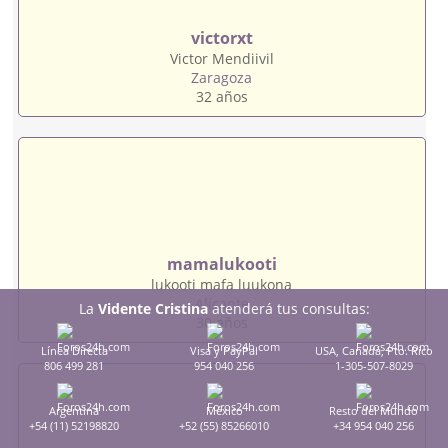
victorxt
Victor Mendiivil
Zaragoza
32 años
mamalukooti
lukooti mafa luukona
Alicante
La
Vidente Cristina
atenderá tus consultas:
30 años
Línea Directa
Visa y PayPal
USA, Canadá, Pto. Rico
806 499 281
954 040 256
1-305-507-8029
Argentina
México
Resto del Mundo
+54 (11) 52198820
+52 (55) 85266010
+34 954 040 256