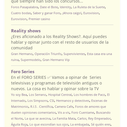
que siempre han sido los concursos...
,
,
,
,
Foros Pasapalabra
Date el Bote
Identity
La Ruleta de la Suerte
,
,
,
,
Cuatro bodas
Saber y ganar Foro
¡Ahora caigo!
Eurovision
,
Eurovision
Premier casino
Reality shows
¿Eres aficionado a los Reality Shows?. Aquí puedes
hablar y opinar junto con el resto de usuarios de la
comunidad
,
,
,
Gran Hermano
Operación Triunfo
Supervivientes
Esta casa era una
,
,
ruina
Supermodelo
Gran Hermano Vip
Foro Series
En el FORO SERIES ✅ Vamos a opinar de Series
televisivas y programas de televisión antiguos o
nuevos. La cosa es hablar y opinar sobre la TV
,
,
,
,
Yo soy Bea
Los Serrano
Hospital Central
Los hombres de Paco
El
,
,
,
,
Internado
Los Simpsons
CSI
Hermanos y detectives
Escenas de
,
,
,
Matrimonio
R.I.S . Científica
Camera Cafe
Foros de amores que
,
,
,
duelen opiniones comentarios
Vis a vis
Foro Cuentame
Buscando
,
,
,
,
el Norte
La que se avecina
La Familia Mata
Carlos, Rey Emperador
,
,
,
,
Águila Roja
Lo que escondían sus ojos
La embajada
Sé quién eres