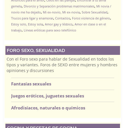
Anuncios para el amor
Celos en las parejas
Encontrar a tu alma
,
,
gemela
Divorcio y Separación problemas matrimoniales
Mi novia /
,
,
,
novio me ha dejado
Mi ex-novio, Mi ex-novia
Sobre Sexualidad
,
,
,
Trucos para ligar y enamorar
Contactos
Foros violencia de género
,
,
Estoy solo, Estoy sola
Amor gay y lésbico
Amor en clase o en el
,
trabajo
Lineas eróticas para sexo telefónico
FORO SEXO, SEXUALIDAD
Con el Foro sexo para hablar de Sexualidad en todos los
tipos y variantes. Foros de SEXO entre mujeres y hombres
opiniones y discursiones
Fantasías sexuales
Juegos eróticos, juguetes sexuales
Afrodisíacos, naturales o químicos