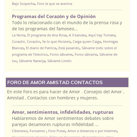
,
Bajo Sospecha
Foro la que se avecina
Programas del Corazón y de Opinión
Todo lo relacionado con el mundo de la prensa rosa y
de los programas del famoseo...
,
,
,
,
La Noria
El programa de Ana Rosa
A 3 bandas
Aquí hay Tomate
,
,
,
Corazón, Corazón
Se lo que Hicisteis
Caiga quien Caiga
Hormigas
,
,
,
Blancas
El diario de Patricia
Está pasando
Sálvame todo sobre el
,
,
,
programa de Telecinco
Foros sálvame
Foros sálvame
Sálvame de
,
,
lux
Sálvame Naranja
Sálvame Limón
FORO DE AMOR AMISTAD CONTACTOS
En este Foro es para hacer de Amor . Consejos del Amor ,
Amistad , Contactos con hombres y mujeres.
Amor, sentimientos, infidelidades, rupturas
Hablaremos de Amor sentimientos debates sobre
parejas desamores rupturas infidelidad ...
,
,
,
,
Cibersexo
Foroamor
Foro Putas
Amor a distancia o por Internet
,
,