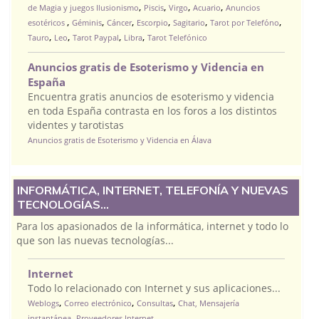
,
,
,
,
de Magia y juegos Ilusionismo
Piscis
Virgo
Acuario
Anuncios
,
,
,
,
,
,
esotéricos
Géminis
Cáncer
Escorpio
Sagitario
Tarot por Telefóno
,
,
,
,
Tauro
Leo
Tarot Paypal
Libra
Tarot Telefónico
Anuncios gratis de Esoterismo y Videncia en
España
Encuentra gratis anuncios de esoterismo y videncia
en toda España contrasta en los foros a los distintos
videntes y tarotistas
Anuncios gratis de Esoterismo y Videncia en Álava
INFORMÁTICA, INTERNET, TELEFONÍA Y NUEVAS
TECNOLOGÍAS...
Para los apasionados de la informática, internet y todo lo
que son las nuevas tecnologías...
Internet
Todo lo relacionado con Internet y sus aplicaciones...
,
,
,
Weblogs
Correo electrónico
Consultas
Chat, Mensajería
,
instantánea
Proveedores Internet