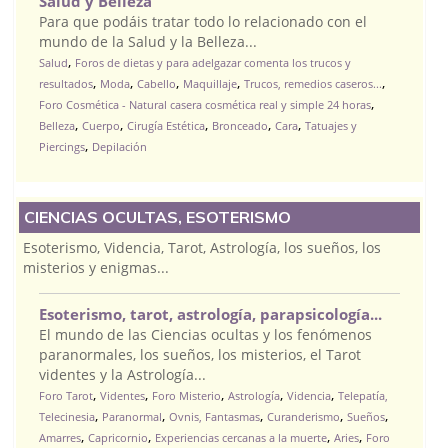
Salud y Belleza
Para que podáis tratar todo lo relacionado con el
mundo de la Salud y la Belleza...
,
Salud
Foros de dietas y para adelgazar comenta los trucos y
,
,
,
,
,
resultados
Moda
Cabello
Maquillaje
Trucos, remedios caseros...
,
Foro Cosmética - Natural casera cosmética real y simple 24 horas
,
,
,
,
,
Belleza
Cuerpo
Cirugía Estética
Bronceado
Cara
Tatuajes y
,
Piercings
Depilación
CIENCIAS OCULTAS, ESOTERISMO
Esoterismo, Videncia, Tarot, Astrología, los sueños, los
misterios y enigmas...
Esoterismo, tarot, astrología, parapsicología...
El mundo de las Ciencias ocultas y los fenómenos
paranormales, los sueños, los misterios, el Tarot
videntes y la Astrología...
,
,
,
,
,
Foro Tarot
Videntes
Foro Misterio
Astrología
Videncia
Telepatía,
,
,
,
,
,
Telecinesia
Paranormal
Ovnis, Fantasmas
Curanderismo
Sueños
,
,
,
,
Amarres
Capricornio
Experiencias cercanas a la muerte
Aries
Foro