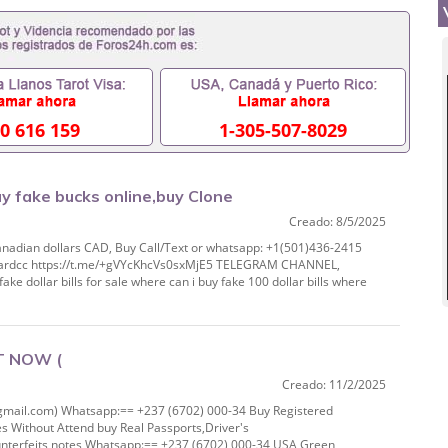
0 616 159
1-305-507-8029
uy fake bucks online,buy Clone
Creado: 8/5/2025
01)43
anadian dollars CAD, Buy Call/Text or whatsapp: +1(501)436-2415
necardcc https://t.me/+gVYcKhcVs0sxMjE5 TELEGRAM CHANNEL,
fake dollar bills for sale where can i buy fake 100 dollar bills where
T NOW (
Creado: 11/2/2025
pp:== +237 (6702) 000‑34 Buy
il.com) Whatsapp:== +237 (6702) 000-34 Buy Registered
es Without Attend buy Real Passports,Driver's
unterfeits notes Whatsapp:== +237 (6702) 000-34 USA Green