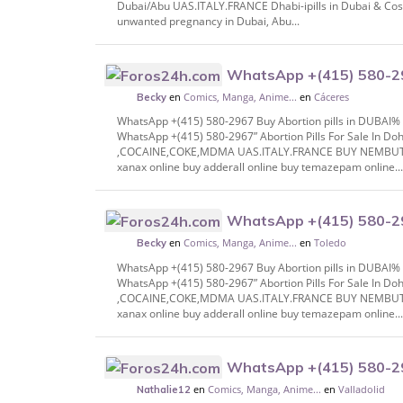
Dubai/Abu UAS.ITALY.FRANCE Dhabi-ipills in Dubai & Cost
unwanted pregnancy in Dubai, Abu...
WhatsApp +(415) 580-296
en
Comics, Manga, Anime...
en
Cáceres
DUBAI% #Sharjah, % DUTCH Dhabi, @RUSS
Becky
WhatsApp +(415) 580-2967 Buy Abortion pills in DUBAI
WhatsApp +(415) 580-2967” Abortion Pills For Sale In
,COCAINE,COKE,MDMA UAS.ITALY.FRANCE BUY NEMBUTAL 
xanax online buy adderall online buy temazepam online..
WhatsApp +(415) 580-296
en
Comics, Manga, Anime...
en
Toledo
DUBAI% #Sharjah, % DUTCH Dhabi, @RUSS
Becky
WhatsApp +(415) 580-2967 Buy Abortion pills in DUBAI
WhatsApp +(415) 580-2967” Abortion Pills For Sale In
,COCAINE,COKE,MDMA UAS.ITALY.FRANCE BUY NEMBUTAL 
xanax online buy adderall online buy temazepam online..
WhatsApp +(415) 580-296
en
Comics, Manga, Anime...
en
Valladolid
DUBAI% #Sharjah, % DUTCH Dhabi, @RUSS
Nathalie12