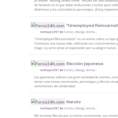
¡El anime "Raising Levels Alone" resultó ser una sorpres
de fantasía en el que debe evolucionar y luchar para sob
dinámicas y los carismáticos personajes. ¡Estoy impacient
"Unemployed Reincarnat
en
Comics, Manga, Anime...
ronhayes397
"Unemployed Reincarnation" es un anime sobre un tipo q
Comienza una nueva vida, utilizando sus conocimientos y
mago. La serie atrae al espectador por su alegre humor, 
Elección japonesa
en
Comics, Manga, Anime...
ronhayes397
Los japoneses adoran una gran variedad de animes, como
tienen una trama convincente, personajes y efectos visua
sentimientos de solidaridad.
Naruto
en
Comics, Manga, Anime...
ronhayes397
Me encanta Naruto por su trama convincente, sus moment