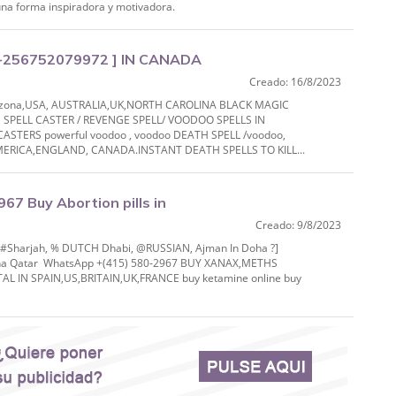
e una forma inspiradora y motivadora.
+256752079972 ] IN CANADA
Creado: 16/8/2023
LIA,UK,NORTH CAROLI
izona,USA, AUSTRALIA,UK,NORTH CAROLINA BLACK MAGIC
SPELL CASTER / REVENGE SPELL/ VOODOO SPELLS IN
TERS powerful voodoo , voodoo DEATH SPELL /voodoo,
MERICA,ENGLAND, CANADA.INSTANT DEATH SPELLS TO KILL...
7 Buy Abortion pills in
Creado: 9/8/2023
IAN, Ajman In Do
% #Sharjah, % DUTCH Dhabi, @RUSSIAN, Ajman In Doha ?]
 Doha Qatar WhatsApp +(415) 580-2967 BUY XANAX,METHS
IN SPAIN,US,BRITAIN,UK,FRANCE buy ketamine online buy
.