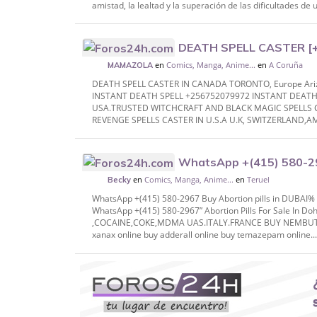
amistad, la lealtad y la superación de las dificultades d
DEATH SPELL CASTER [
en
Comics, Manga, Anime...
en
A Coruña
TORONTO, Europe Arizona,USA, AUSTRA
MAMAZOLA
DEATH SPELL CASTER IN CANADA TORONTO, Europe Ar
INSTANT DEATH SPELL +256752079972 INSTANT DEATH 
USA.TRUSTED WITCHCRAFT AND BLACK MAGIC SPELLS CAS
REVENGE SPELLS CASTER IN U.S.A U.K, SWITZERLAND,A
WhatsApp +(415) 580-296
en
Comics, Manga, Anime...
en
Teruel
DUBAI% #Sharjah, % DUTCH Dhabi, @RUSS
Becky
WhatsApp +(415) 580-2967 Buy Abortion pills in DUBAI
WhatsApp +(415) 580-2967” Abortion Pills For Sale In
,COCAINE,COKE,MDMA UAS.ITALY.FRANCE BUY NEMBUTAL 
xanax online buy adderall online buy temazepam online..