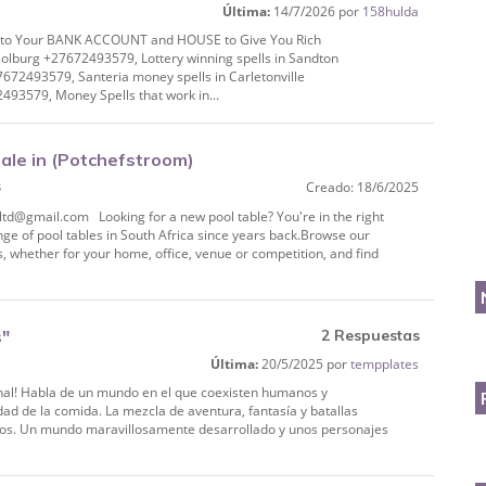
Última:
14/7/2026 por
158hulda
ve You Rich
into Your BANK ACCOUNT and HOUSE to Give You Rich
lburg +27672493579, Lottery winning spells in Sandton
672493579, Santeria money spells in Carletonville
493579, Money Spells that work in...
sale in (Potchefstroom)
s
Creado: 18/6/2025
td@gmail.com Looking for a new pool table? You're in the right
ge of pool tables in South Africa since years back.Browse our
, whether for your home, office, venue or competition, and find
s"
2 Respuestas
Última:
20/5/2025 por
tempplates
ginal! Habla de un mundo en el que coexisten humanos y
idad de la comida. La mezcla de aventura, fantasía y batallas
tos. Un mundo maravillosamente desarrollado y unos personajes