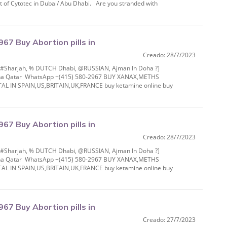
 of Cytotec in Dubai/ Abu Dhabi. Are you stranded with
7 Buy Abortion pills in
Creado: 28/7/2023
IAN, Ajman In Do
% #Sharjah, % DUTCH Dhabi, @RUSSIAN, Ajman In Doha ?]
 Doha Qatar WhatsApp +(415) 580-2967 BUY XANAX,METHS
IN SPAIN,US,BRITAIN,UK,FRANCE buy ketamine online buy
.
7 Buy Abortion pills in
Creado: 28/7/2023
IAN, Ajman In Do
% #Sharjah, % DUTCH Dhabi, @RUSSIAN, Ajman In Doha ?]
 Doha Qatar WhatsApp +(415) 580-2967 BUY XANAX,METHS
IN SPAIN,US,BRITAIN,UK,FRANCE buy ketamine online buy
.
7 Buy Abortion pills in
Creado: 27/7/2023
IAN, Ajman In Do