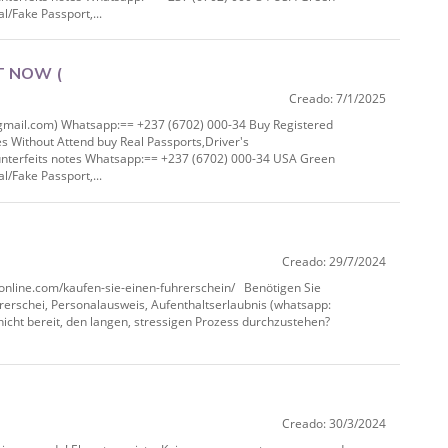
/Fake Passport,...
T NOW (
Creado: 7/1/2025
pp:== +237 (6702) 000‑34 Buy
il.com) Whatsapp:== +237 (6702) 000-34 Buy Registered
es Without Attend buy Real Passports,Driver's
unterfeits notes Whatsapp:== +237 (6702) 000-34 USA Green
/Fake Passport,...
Creado: 29/7/2024
/kaufen-sie-einen-
line.com/kaufen-sie-einen-fuhrerschein/ Benötigen Sie
hrerschei, Personalausweis, Aufenthaltserlaubnis (whatsapp:
nicht bereit, den langen, stressigen Prozess durchzustehen?
Creado: 30/3/2024