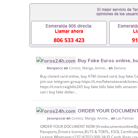
806 533 423
91
Buy Fake Euros online, b
en
Comics, Manga, Anime...
en
Zamora
Cards online,Call/Text or whatsapp: +1(5
Morgancc
Buy cloned card online, buy ATM cloned card, buy fake C
join our telegram group https://t.me/fakenotesandclo
https://t.me/craigbills245 buy fake bills fake bills amazon 
can i buy fake dollar...
ORDER YOUR DOCUMEN
en
Comics, Manga, Anime...
en
Las Palmas
firstdocumentsonline@gmail.com) Whatsa
Jasonpscar
Registe
ORDER YOUR DOCUMENT NOW (firstdocumentsonline@gma
Passports,Drivers license,IELTS & TOEFL, ESOL Certificat
License,Whatsapp:+237 (6702) 000-34 ID Cards,Visas,co