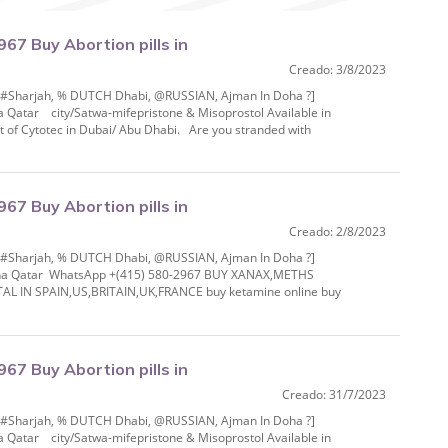
7 Buy Abortion pills in
Creado: 3/8/2023
IAN, Ajman In Do
% #Sharjah, % DUTCH Dhabi, @RUSSIAN, Ajman In Doha ?]
a Qatar city/Satwa-mifepristone & Misoprostol Available in
 of Cytotec in Dubai/ Abu Dhabi. Are you stranded with
7 Buy Abortion pills in
Creado: 2/8/2023
IAN, Ajman In Do
% #Sharjah, % DUTCH Dhabi, @RUSSIAN, Ajman In Doha ?]
 Doha Qatar WhatsApp +(415) 580-2967 BUY XANAX,METHS
IN SPAIN,US,BRITAIN,UK,FRANCE buy ketamine online buy
.
7 Buy Abortion pills in
Creado: 31/7/2023
IAN, Ajman In Do
% #Sharjah, % DUTCH Dhabi, @RUSSIAN, Ajman In Doha ?]
a Qatar city/Satwa-mifepristone & Misoprostol Available in