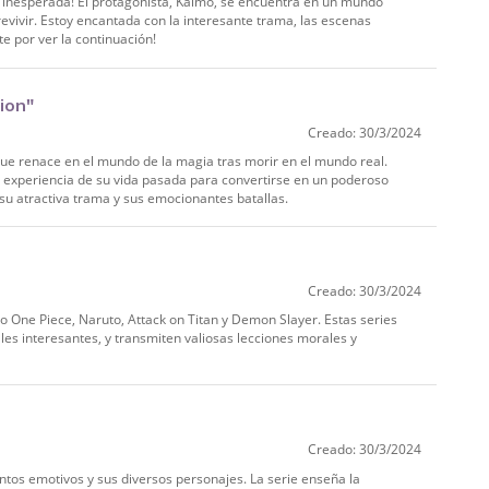
a inesperada! El protagonista, Kaimo, se encuentra en un mundo
revivir. Estoy encantada con la interesante trama, las escenas
e por ver la continuación!
ion"
Creado: 30/3/2024
ue renace en el mundo de la magia tras morir en el mundo real.
 experiencia de su vida pasada para convertirse en un poderoso
su atractiva trama y sus emocionantes batallas.
Creado: 30/3/2024
 One Piece, Naruto, Attack on Titan y Demon Slayer. Estas series
les interesantes, y transmiten valiosas lecciones morales y
Creado: 30/3/2024
os emotivos y sus diversos personajes. La serie enseña la