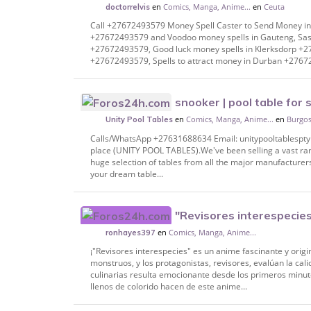
en
Comics, Manga, Anime...
en
Ceuta
into Your BANK ACCOUNT and HOUSE to Gi
doctorrelvis
Call +27672493579 Money Spell Caster to Send Money 
+27672493579 and Voodoo money spells in Gauteng, Saso
+27672493579, Good luck money spells in Klerksdorp +27
+27672493579, Spells to attract money in Durban +27672
snooker | pool table for 
en
Comics, Manga, Anime...
en
Burgo
WhatsApp +27631688634
Unity Pool Tables
Calls/WhatsApp +27631688634 Email: unitypooltablesptyl
place (UNITY POOL TABLES).We've been selling a vast ran
huge selection of tables from all the major manufacturers
your dream table...
"Revisores interespecie
en
Comics, Manga, Anime...
ronhayes397
¡"Revisores interespecies" es un anime fascinante y ori
monstruos, y los protagonistas, revisores, evalúan la cal
culinarias resulta emocionante desde los primeros minu
llenos de colorido hacen de este anime...