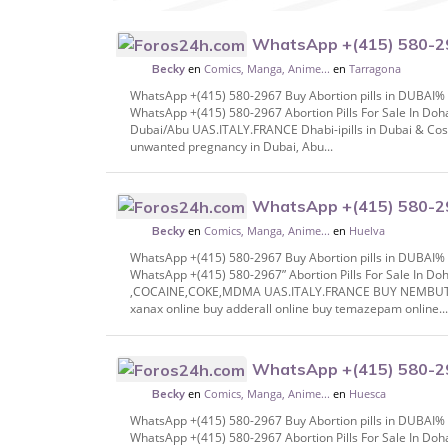
WhatsApp +(415) 580-296
en
Comics, Manga, Anime...
en
Tarragona
DUBAI% #Sharjah, % DUTCH Dhabi, @RUSS
Becky
WhatsApp +(415) 580-2967 Buy Abortion pills in DUBAI
WhatsApp +(415) 580-2967 Abortion Pills For Sale In Doh
Dubai/Abu UAS.ITALY.FRANCE Dhabi-ipills in Dubai & Cost
unwanted pregnancy in Dubai, Abu...
WhatsApp +(415) 580-296
en
Comics, Manga, Anime...
en
Huelva
DUBAI% #Sharjah, % DUTCH Dhabi, @RUSS
Becky
WhatsApp +(415) 580-2967 Buy Abortion pills in DUBAI
WhatsApp +(415) 580-2967” Abortion Pills For Sale In
,COCAINE,COKE,MDMA UAS.ITALY.FRANCE BUY NEMBUTAL 
xanax online buy adderall online buy temazepam online..
WhatsApp +(415) 580-296
en
Comics, Manga, Anime...
en
Huesca
DUBAI% #Sharjah, % DUTCH Dhabi, @RUSS
Becky
WhatsApp +(415) 580-2967 Buy Abortion pills in DUBAI
WhatsApp +(415) 580-2967 Abortion Pills For Sale In Doh