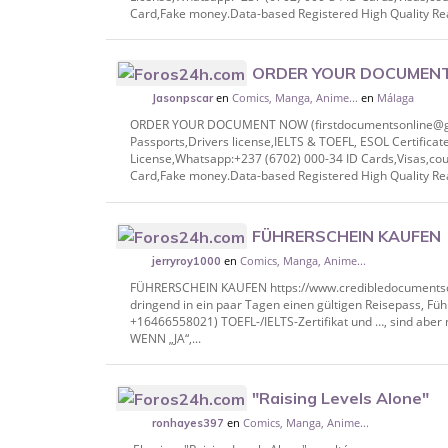
Card,Fake money.Data-based Registered High Quality Real
ORDER YOUR DOCUMEN
en
Comics, Manga, Anime...
en
Málaga
firstdocumentsonline@gmail.com) Whatsa
Jasonpscar
Registe
ORDER YOUR DOCUMENT NOW (firstdocumentsonline@gma
Passports,Drivers license,IELTS & TOEFL, ESOL Certificat
License,Whatsapp:+237 (6702) 000-34 ID Cards,Visas,co
Card,Fake money.Data-based Registered High Quality Real
FÜHRERSCHEIN KAUFEN
en
Comics, Manga, Anime...
https://www.credibledocumentsonline.com
jerryroy1000
fuhrerschein/ Benötig
FÜHRERSCHEIN KAUFEN https://www.credibledocumentson
dringend in ein paar Tagen einen gültigen Reisepass, Fü
+16466558021) TOEFL-/IELTS-Zertifikat und …, sind aber 
WENN „JA“,...
"Raising Levels Alone"
en
Comics, Manga, Anime...
ronhayes397