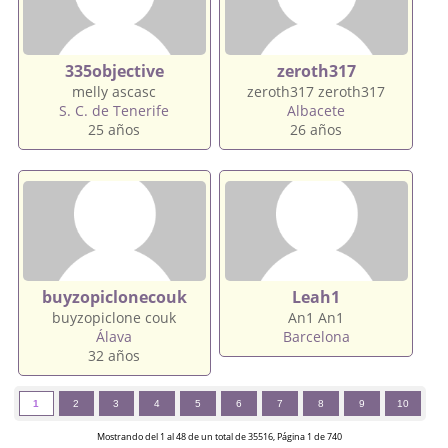
335objective
zeroth317
melly ascasc
zeroth317 zeroth317
S. C. de Tenerife
Albacete
25 años
26 años
buyzopiclonecouk
Leah1
buyzopiclone couk
An1 An1
Álava
Barcelona
32 años
1
2
3
4
5
6
7
8
9
10
Mostrando del 1 al 48 de un total de 35516, Página 1 de 740