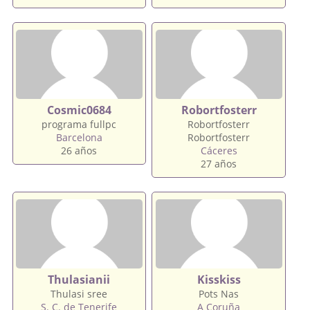
Cosmic0684
Robortfosterr
programa fullpc
Robortfosterr
Barcelona
Robortfosterr
26 años
Cáceres
27 años
Thulasianii
Kisskiss
Thulasi sree
Pots Nas
S. C. de Tenerife
A Coruña