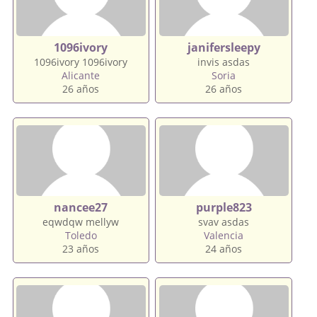
1096ivory
janifersleepy
1096ivory 1096ivory
invis asdas
Alicante
Soria
26 años
26 años
nancee27
purple823
eqwdqw mellyw
svav asdas
Toledo
Valencia
23 años
24 años