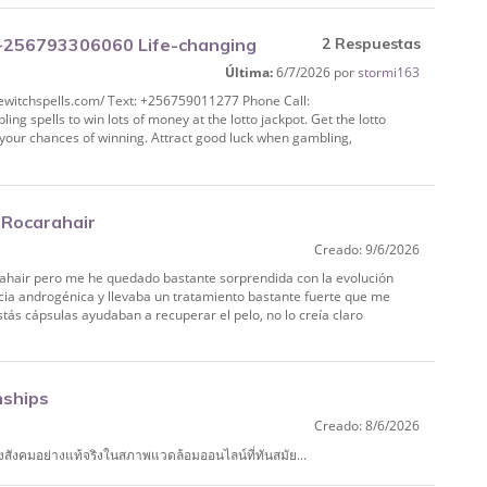
s +256793306060 Life-changing
2 Respuestas
Última:
6/7/2026 por
stormi163
UK
ivewitchspells.com/ Text: +256759011277 Phone Call:
spells to win lots of money at the lotto jackpot. Get the lotto
 your chances of winning. Attract good luck when gambling,
Rocarahair
Creado: 9/6/2026
ahair pero me he quedado bastante sorprendida con la evolución
cia androgénica y llevaba un tratamiento bastante fuerte que me
estás cápsulas ayudaban a recuperar el pelo, no lo creía claro
nships
Creado: 8/6/2026
งสังคมอย่างแท้จริงในสภาพแวดล้อมออนไลน์ที่ทันสมัย...