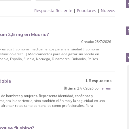
Respuesta Reciente
|
Populares
|
Nuevos
am 2,5 mg en Madrid?
Creado: 28/7/2026
resivos | comprar medicamentos para la ansiedad | comprar
sfunción eréctil | Medicamentos para adelgazar sin receta en
nia, España, Suecia, Noruega, Dinamarca, Finlandia, Países
dable
1 Respuestas
Última:
27/7/2026 por
leirem
ma de hombres y mujeres. Representa identidad, confianza y
 mejora la apariencia, sino también el ánimo y la seguridad en uno
 afrontar retos tanto personales como profesionales. Para
cause flushing?