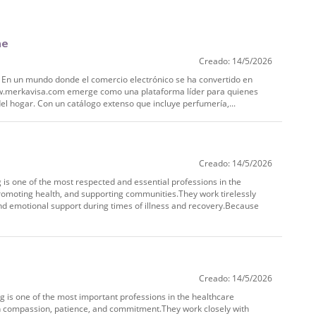
ne
Creado: 14/5/2026
a En un mundo donde el comercio electrónico se ha convertido en
 www.merkavisa.com emerge como una plataforma líder para quienes
el hogar. Con un catálogo extenso que incluye perfumería,...
Creado: 14/5/2026
is one of the most respected and essential professions in the
 promoting health, and supporting communities.They work tirelessly
nd emotional support during times of illness and recovery.Because
Creado: 14/5/2026
 is one of the most important professions in the healthcare
ith compassion, patience, and commitment.They work closely with