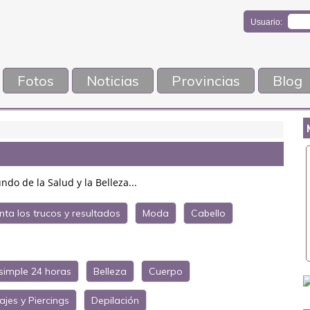
Usuario:
Fotos
Noticias
Provincias
Blog
do de la Salud y la Belleza...
ta los trucos y resultados
Moda
Cabello
 simple 24 horas
Belleza
Cuerpo
ajes y Piercings
Depilación