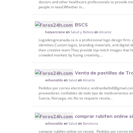
doctors and other healthcare professionals to provide t
people in need.Whether in...
BSCS
en
Salud y Belleza
en
Alicante
harpercrane
Logodesigncanada.ca is a professional logo design firm, 
identities.Custom logos, branding materials, and digital d
their creative team.They provide top-notch images that h
crowded markets by fusing creativity,...
Venta de pastillas de Tr
en
Salud
en
Alicante
wilsonaldo
Pedidos por correo electrónico: andrianbello6@gmail.c
proveedores confiables de todo tipo de medicamentos en
Suecia, Noruega, etc.No se requiere receta...
comprar rubifen online s
en
Salud
en
Barcelona
wilsonaldo
comprar rubifen online sin receta Pedidos por correo e