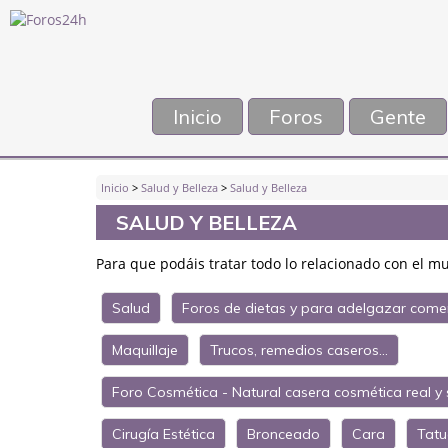
Inicio
Foros
Gente
Inicio
>
Salud y Belleza
>
Salud y Belleza
SALUD Y BELLEZA
Para que podáis tratar todo lo relacionado con el mun
Salud
Foros de dietas y para adelgazar comen
Maquillaje
Trucos, remedios caseros...
Foro Cosmética - Natural casera cosmética real y
Cirugía Estética
Bronceado
Cara
Tatu