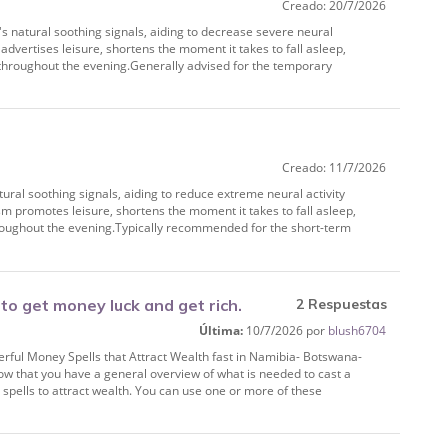
Creado: 20/7/2026
 natural soothing signals, aiding to decrease severe neural
advertises leisure, shortens the moment it takes to fall asleep,
 throughout the evening.Generally advised for the temporary
Creado: 11/7/2026
ural soothing signals, aiding to reduce extreme neural activity
m promotes leisure, shortens the moment it takes to fall asleep,
oughout the evening.Typically recommended for the short-term
o get money luck and get rich.
2 Respuestas
Última:
10/7/2026 por
blush6704
ul Money Spells that Attract Wealth fast in Namibia- Botswana-
 that you have a general overview of what is needed to cast a
 spells to attract wealth. You can use one or more of these