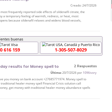
Creado: 24/7/2026
 most frequently reported side effects of sildenafil citrate, the
 by a temporary feeling of warmth, redness, or heat, most
appens because sildenafil relaxes and widens blood vessels,
0 616 159
1-305-507-8029
day results for Money spell to
2 Respuestas
Última:
20/7/2026 por
1096ivory
7719
 give you money on bank account +27685771974. Money spell to
raditional healer money spell Financial Crisis solution call
money, get money with traditional healer money abundance spells