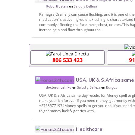
en
Salud y Belleza
Robortfosterr
Kamagra Oral Jelly can cause flushing, and it is one of the
medication´s active ingredient.Flushing is characterized
commonly affecting the face, neck, chest, or ears.This h
increasing blood flow throughout the...
806 533 423
91
USA, UK & S.Africa same 
en
Salud y Belleza
en
Burgos
give you money on bank account +27685
doctoranushika
USA, UK & S.Africa same day results for Money spell to
make you rich forever If you need money, get money with t
+27685771974Money-spells to get you rich. If you need 
to get money luck & get rich with...
Healthcare