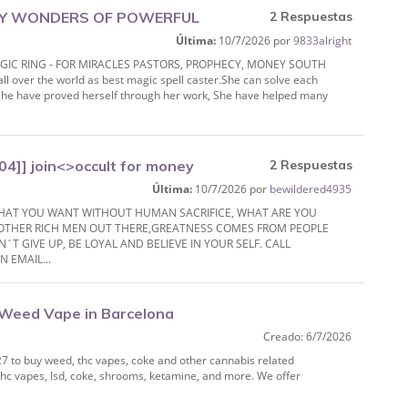
EY WONDERS OF POWERFUL
2 Respuestas
Última:
10/7/2026 por
9833alright
 PROPHECY, MONEY SOUTH
C RING - FOR MIRACLES PASTORS, PROPHECY, MONEY SOUTH
er the world as best magic spell caster.She can solve each
.She have proved herself through her work, She have helped many
]] join<>occult for money
2 Respuestas
Última:
10/7/2026 por
bewildered4935
HAT YOU WANT WITHOUT HUMAN SACRIFICE, WHAT ARE YOU
E OTHER RICH MEN OUT THERE,GREATNESS COMES FROM PEOPLE
T GIVE UP, BE LOYAL AND BELIEVE IN YOUR SELF. CALL
 EMAIL...
Weed Vape in Barcelona
Creado: 6/7/2026
o buy weed, thc vapes, coke and other cannabis related
thc vapes, lsd, coke, shrooms, ketamine, and more. We offer