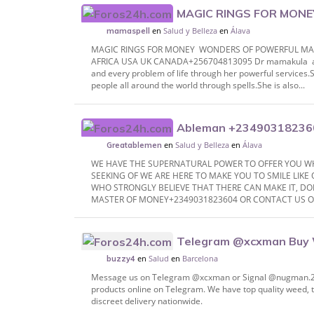
MAGIC RINGS FOR MON
en
Salud y Belleza
en
Álava
MAGIC RING - FOR MIRACLES PASTORS,
mamaspell
MAGIC RINGS FOR MONEY WONDERS OF POWERFUL MAGI
AFRICA USA UK CANADA+256704813095 Dr mamakula all ov
and every problem of life through her powerful services
people all around the world through spells.She is also...
Ableman +2349031823604
en
Salud y Belleza
en
Álava
ritual<>I want to join occult for money
Greatablemen
WE HAVE THE SUPERNATURAL POWER TO OFFER YOU W
SEEKING OF WE ARE HERE TO MAKE YOU TO SMILE LIK
WHO STRONGLY BELIEVE THAT THERE CAN MAKE IT, DON´
MASTER OF MONEY+2349031823604 OR CONTACT US ON
Telegram @xcxman Buy 
en
Salud
en
Barcelona
buzzy4
Message us on Telegram @xcxman or Signal @nugman.27 t
products online on Telegram. We have top quality weed, 
discreet delivery nationwide.