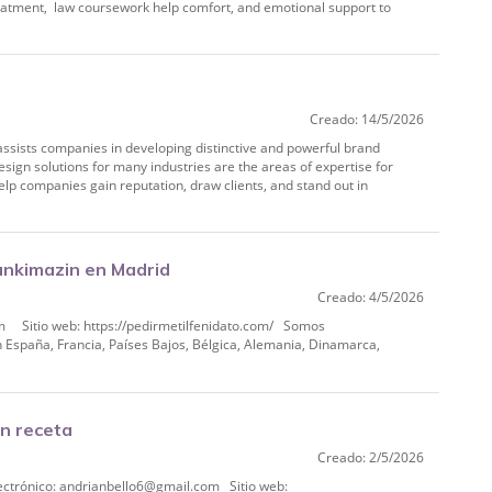
reatment, law coursework help comfort, and emotional support to
Creado: 14/5/2026
assists companies in developing distinctive and powerful brand
esign solutions for many industries are the areas of expertise for
elp companies gain reputation, draw clients, and stand out in
ankimazin en Madrid
Creado: 4/5/2026
om Sitio web: https://pedirmetilfenidato.com/ Somos
 España, Francia, Países Bajos, Bélgica, Alemania, Dinamarca,
in receta
Creado: 2/5/2026
lectrónico: andrianbello6@gmail.com Sitio web: