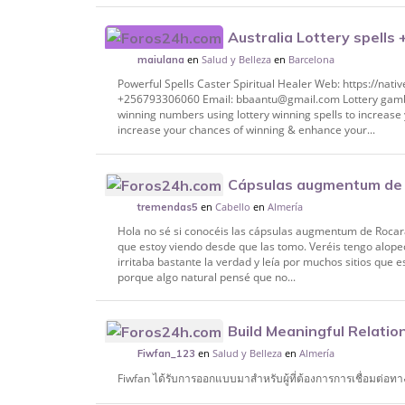
Australia Lottery spell
en
Salud y Belleza
en
Barcelona
Win numbers casino slot jackpot London 
maiulana
Powerful Spells Caster Spiritual Healer Web: https://nat
+256793306060 Email: bbaantu@gmail.com Lottery gambling 
winning numbers using lottery winning spells to increase
increase your chances of winning & enhance your...
Cápsulas augmentum de 
en
Cabello
en
Almería
tremendas5
Hola no sé si conocéis las cápsulas augmentum de Rocar
que estoy viendo desde que las tomo. Veréis tengo alope
irritaba bastante la verdad y leía por muchos sitios que 
porque algo natural pensé que no...
Build Meaningful Relatio
en
Salud y Belleza
en
Almería
Fiwfan_123
Fiwfan ได้รับการออกแบบมาสำหรับผู้ที่ต้องการการเชื่อมต่อทา