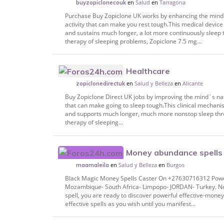
en
Salud
en
Tarragona
buyzopiclonecouk
Purchase Buy Zopiclone UK works by enhancing the mind's
activity that can make you rest tough.This medical device 
and sustains much longer, a lot more continuously sleep
therapy of sleeping problems, Zopiclone 7.5 mg...
Healthcare
en
Salud y Belleza
en
Alicante
zopiclonedirectuk
Buy Zopiclone Direct UK jobs by improving the mind´s nat
that can make going to sleep tough.This clinical mechanis
and supports much longer, much more nonstop sleep thr
therapy of sleeping...
Money abundance spells t
en
Salud y Belleza
en
Burgos
maamaleila
Black Magic Money Spells Caster On +27630716312 Powerf
Mozambique- South Africa- Limpopo- JORDAN- Turkey. Now
spell, you are ready to discover powerful effective-money
effective spells as you wish until you manifest...