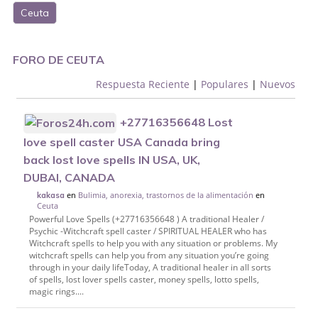
Ceuta
FORO DE CEUTA
Respuesta Reciente
|
Populares
|
Nuevos
+27716356648 Lost
love spell caster USA Canada bring
back lost love spells IN USA, UK,
DUBAI, CANADA
en
Bulimia, anorexia, trastornos de la alimentación
en
kakasa
Ceuta
Powerful Love Spells (+27716356648 ) A traditional Healer /
Psychic -Witchcraft spell caster / SPIRITUAL HEALER who has
Witchcraft spells to help you with any situation or problems. My
witchcraft spells can help you from any situation you’re going
through in your daily lifeToday, A traditional healer in all sorts
of spells, lost lover spells caster, money spells, lotto spells,
magic rings....