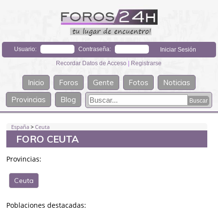
Usuario:
Contraseña:
Recordar Datos de Acceso
|
Registrarse
Inicio
Foros
Gente
Fotos
Noticias
Provincias
Blog
España
>
Ceuta
FORO CEUTA
Provincias:
Ceuta
Poblaciones destacadas: