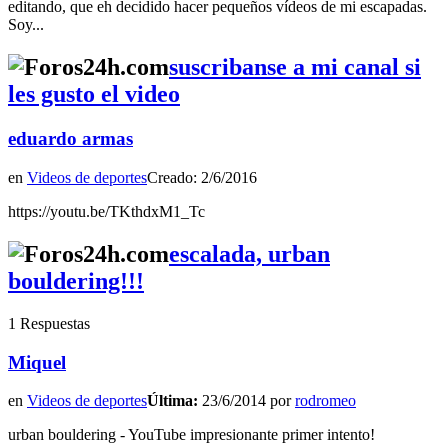
editando, que eh decidido hacer pequeños vídeos de mi escapadas.
Soy...
suscribanse a mi canal si
les gusto el video
eduardo armas
en
Videos de deportes
Creado: 2/6/2016
https://youtu.be/TKthdxM1_Tc
escalada, urban
bouldering!!!
1 Respuestas
Miquel
en
Videos de deportes
Última:
23/6/2014 por
rodromeo
urban bouldering - YouTube impresionante primer intento!