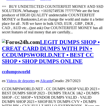
== BUY UNDETECTED COUNTERFEIT MONEY AND SSD
SOLUTION..Whatsapp : +16192749536 ???????We are the best
producer of HIGH QUALITY undetectable COUNTERFEIT
MONEY or Banknotes.Let us change the world and make it a better
place for all . N/B we have in bulk USD, EUR , GBP , DKR ,
CAD , AUD etc...(just ask) Our COUNTERFEIT MONEY has all
secret features of real money that are carefully...
LEGIT DUMPS SHOP •
CREAT CARD DUMPS WITH PIN •
CCDUMPSWORLD.NET • BEST CC
SHOP • SHOP DUMPS ONLINE
ccdumpsworld
en
Videos de deportes
en
Alicante
Creado: 29/7/2023
CCDUMPSWORLD.NET - CC DUMPS SHOP VALID 2023 •
BEST DUMPS SHOP 2023 - DUMPS TRACK 1&2 • DUMPS
SHOP - CC SHOP • VENDOR DUMPS VALID - VALID
DUMPS SHOP 2023 • SHOP BUY DUMPS CVV • DUMPS
WITH PIN • CVV FULLZ HELLO EVERYBODY - If you are