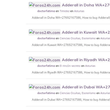
Adderall in Doha WA+27
en
Timidez
en
Asturias
Adderall, Ritalin, Vyvanse in Doha, Qatar.
doctorfatima
Adderall in Doha WA+27692167586, How to buy Adderall, R
Adderall in Kuwait WA+
en
Ciencias Ocultas, Esoterismo
en
Asturia
Adderall, Ritalin, Vyvanse in Kuwait City.
doctorfatima
Adderall in Kuwait WA+27692167586, How to buy Adderall, 
Adderall in Riyadh WA+
en
El rincón secreto
en
Asturias
Adderall, Ritalin, Vyvanse in Saudi Arabia.
doctorfatima
Adderall in Riyadh WA+27692167586, How to buy Adderall,
Adderall in Dubai WA+2
en
Ciencias Ocultas, Esoterismo
en
Asturia
Adderall, Ritalin, Vyvanse in Dubai, Sharja
doctorfatima
Adderall in Dubai WA+27692167586, How to buy Adderall, 