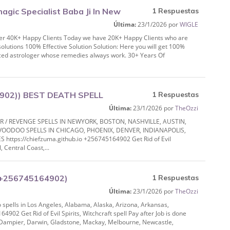
gic Specialist Baba Ji In New
1 Respuestas
Última:
23/1/2026 por
WIGLE
oger 40K+ Happy Clients Today we have 20K+ Happy Clients who are
solutions 100% Effective Solution Solution: Here you will get 100%
enced astrologer whose remedies always work. 30+ Years Of
02)) BEST DEATH SPELL
1 Respuestas
Última:
23/1/2026 por
TheOzzi
 BOSTON, NASHVILLE, AUS
 / REVENGE SPELLS IN NEWYORK, BOSTON, NASHVILLE, AUSTIN,
OODOO SPELLS IN CHICAGO, PHOENIX, DENVER, INDIANAPOLIS,
ttps://chiefzuma.github.io +256745164902 Get Rid of Evil
, Central Coast,...
 (+256745164902)
1 Respuestas
Última:
23/1/2026 por
TheOzzi
bama, Alaska, Arizo
spells in Los Angeles, Alabama, Alaska, Arizona, Arkansas,
4902 Get Rid of Evil Spirits, Witchcraft spell Pay after Job is done
s, Dampier, Darwin, Gladstone, Mackay, Melbourne, Newcastle,