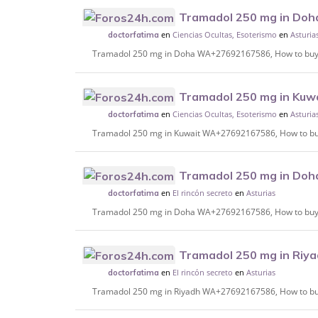
Tramadol 250 mg in Do
en
Ciencias Ocultas, Esoterismo
en
Asturia
buy Xanax, Lyrica in Doha, Qatar.
doctorfatima
Tramadol 250 mg in Doha WA+27692167586, How to buy X
Tramadol 250 mg in Ku
en
Ciencias Ocultas, Esoterismo
en
Asturia
buy Xanax, Lyrica in Kuwait City.
doctorfatima
Tramadol 250 mg in Kuwait WA+27692167586, How to buy X
Tramadol 250 mg in Do
en
El rincón secreto
en
Asturias
buy Xanax, Lyrica in Riyadh, Saudi Arabia.
doctorfatima
Tramadol 250 mg in Doha WA+27692167586, How to buy Xa
Tramadol 250 mg in Ri
en
El rincón secreto
en
Asturias
buy Xanax, Lyrica in Riyadh, Saudi Arabia.
doctorfatima
Tramadol 250 mg in Riyadh WA+27692167586, How to buy X