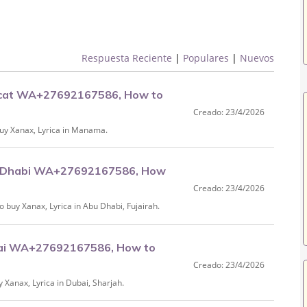
Respuesta Reciente
|
Populares
|
Nuevos
scat WA+27692167586, How to
Creado: 23/4/2026
y Xanax, Lyrica in Manama.
u Dhabi WA+27692167586, How
Creado: 23/4/2026
.
uy Xanax, Lyrica in Abu Dhabi, Fujairah.
bai WA+27692167586, How to
Creado: 23/4/2026
anax, Lyrica in Dubai, Sharjah.