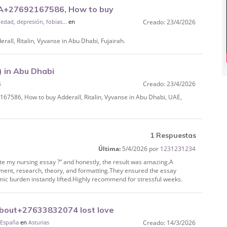
WA+27692167586, How to buy
edad, depresión, fobias...
en
Creado: 23/4/2026
airah.
ll, Ritalin, Vyvanse in Abu Dhabi, Fujairah.
) in Abu Dhabi
s
Creado: 23/4/2026
ll, Ritalin, Vyvanse in
7586, How to buy Adderall, Ritalin, Vyvanse in Abu Dhabi, UAE,
1 Respuestas
Última:
5/4/2026 por
1231231234
te my nursing essay ?” and honestly, the result was amazing.A
ment, research, theory, and formatting.They ensured the essay
emic burden instantly lifted.Highly recommend for stressful weeks.
bout+27633832074 lost love
 España
en
Asturias
Creado: 14/3/2026