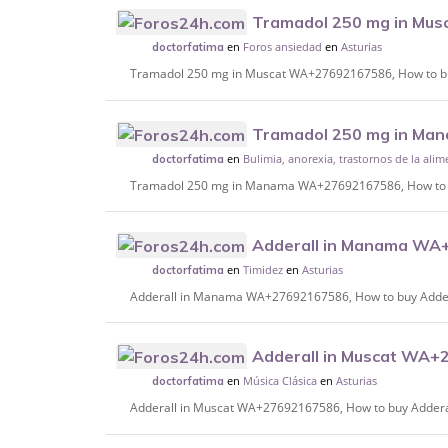
Tramadol 250 mg in Mu
en
Foros ansiedad
en
Asturias
buy Xanax, Lyrica in Muscat, Oman.
doctorfatima
Tramadol 250 mg in Muscat WA+27692167586, How to buy
Tramadol 250 mg in M
en
Bulimia, anorexia, trastornos de la ali
to buy Xanax, Lyrica in Manama, Bahrain.
doctorfatima
Tramadol 250 mg in Manama WA+27692167586, How to bu
Adderall in Manama WA
en
Timidez
en
Asturias
Adderall, Ritalin, Vyvanse in Manama, Bah
doctorfatima
Adderall in Manama WA+27692167586, How to buy Adderal
Adderall in Muscat WA+
en
Música Clásica
en
Asturias
Adderall, Ritalin, Vyvanse in Muscat, Oman
doctorfatima
Adderall in Muscat WA+27692167586, How to buy Adderall