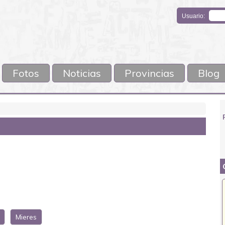
Usuario:
Fotos
Noticias
Provincias
Blog
S
Mieres