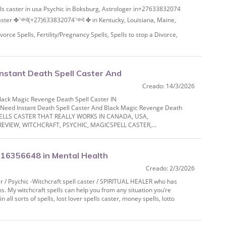
s caster in usa Psychic in Boksburg, Astrologer in+27633832074
 caster ✤༺(+27)633832074༺ ✤ in Kentucky, Louisiana, Maine,
orce Spells, Fertility/Pregnancy Spells, Spells to stop a Divorce,
nstant Death Spell Caster And
Creado: 14/3/2026
IN DUBAI
lack Magic Revenge Death Spell Caster IN
ed Instant Death Spell Caster And Black Magic Revenge Death
ELLS CASTER THAT REALLY WORKS IN CANADA, USA,
EVIEW, WITCHCRAFT, PSYCHIC, MAGICSPELL CASTER,...
716356648 in Mental Health
Creado: 2/3/2026
t love
r / Psychic -Witchcraft spell caster / SPIRITUAL HEALER who has
ms. My witchcraft spells can help you from any situation you’re
n all sorts of spells, lost lover spells caster, money spells, lotto