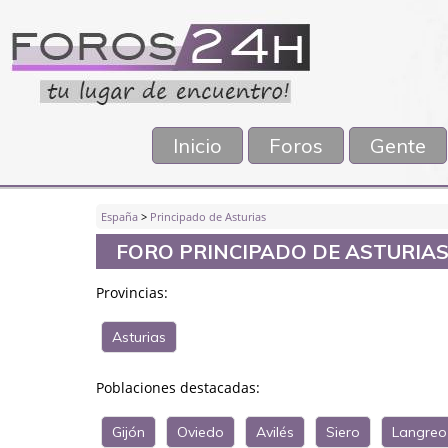
Inicio
Foros
Gente
España
>
Principado de Asturias
FORO PRINCIPADO DE ASTURIA
Provincias:
Asturias
Poblaciones destacadas:
Gijón
Oviedo
Avilés
Siero
Langreo