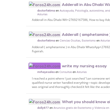
Adderall in Abu Dhabi 
en
Autoayuda, Psicología, autoestima, ansi
Adderall, Ritalin, Vyvanse in Abu Dhabi,Fuj
doctorfatima
Asturias
Adderall in Abu Dhabi WA+27692167586, How to buy Addera
Adderall ( amphetamine 
en
Ciencias Ocultas, Esoterismo
en
Asturia
WhatsApp+27692167586, How to buy Addera
doctorfatima
Adderall ( amphetamine ) in Abu Dhabi WhatsApp+2769216
Fujairah.
write my nursing essay
en
Consultas
en
Asturias
mrhayesalex
I reached a point where I just searched “can someone wri
qualified nurse writer handled everything—topic develop
was original and thoroughly checked.It felt like the acad
What you should know a
en
Anuncios gratis de Esoterismo y Videncia en
spells caster in usa
dolly977