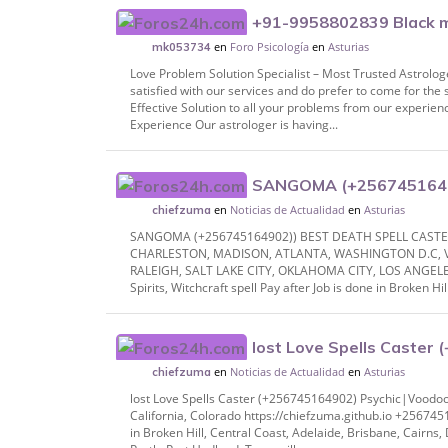
+91-9958802839 Black ma
en
Foro Psicología
en
Asturias
York
mk053734
Love Problem Solution Specialist – Most Trusted Astrol
satisfied with our services and do prefer to come for the 
Effective Solution to all your problems from our experi
Experience Our astrologer is having...
SANGOMA (+2567451649
en
Noticias de Actualidad
en
Asturias
CASTER / REVENGE SPELLS IN NEWYORK,
chiefzuma
SANGOMA (+256745164902)) BEST DEATH SPELL CASTER
CHARLESTON, MADISON, ATLANTA, WASHINGTON D.C, V
RALEIGH, SALT LAKE CITY, OKLAHOMA CITY, LOS ANGELES h
Spirits, Witchcraft spell Pay after Job is done in Broken Hill
lost Love Spells Caster
en
Noticias de Actualidad
en
Asturias
Psychic|Voodoo spells in Los Angeles, Ala
chiefzuma
lost Love Spells Caster (+256745164902) Psychic|Voodoo 
California, Colorado https://chiefzuma.github.io +25674516
in Broken Hill, Central Coast, Adelaide, Brisbane, Cairn