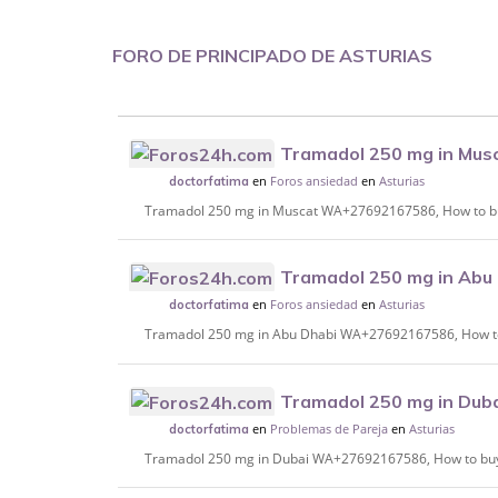
FORO DE PRINCIPADO DE ASTURIAS
Tramadol 250 mg in Mu
en
Foros ansiedad
en
Asturias
buy Xanax, Lyrica in Manama.
doctorfatima
Tramadol 250 mg in Muscat WA+27692167586, How to bu
Tramadol 250 mg in Ab
en
Foros ansiedad
en
Asturias
to buy Xanax, Lyrica in Abu Dhabi, Fujairah
doctorfatima
Tramadol 250 mg in Abu Dhabi WA+27692167586, How to b
Tramadol 250 mg in Du
en
Problemas de Pareja
en
Asturias
buy Xanax, Lyrica in Dubai, Sharjah..
doctorfatima
Tramadol 250 mg in Dubai WA+27692167586, How to buy X