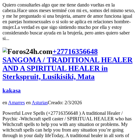
Quiero consultarles algo que me tiene dando vueltas en la
cabeza.Hace unos meses terminé con mi ex, somos del mismo sexo,
y me he preguntado si una brujeria, amarre de amor funciona igual
en parejas homosexuales o si solo se aplica en relaciones hombre-
mujer.La verdad es que sigo sintiendo mucho por ella y estoy
considerando buscar ayuda en la brujería, pero antes quiero saber
si...
+27716356648
SANGOMA / TRADITIONAL HEALER
AND A SPIRITUAL HEALER in
Sterkspruit, Lusikisiki, Mata
kakasa
en
Amarres
en
Asturias
Creado: 2/3/2026
Powerful Love Spells (+27716356648 ) A traditional Healer /
Psychic -Witchcraft spell caster / SPIRITUAL HEALER who has
Witchcraft spells to help you with any situation or problems. My
witchcraft spells can help you from any situation you’re going
through in your daily lifeToday, A traditional healer in all sorts of