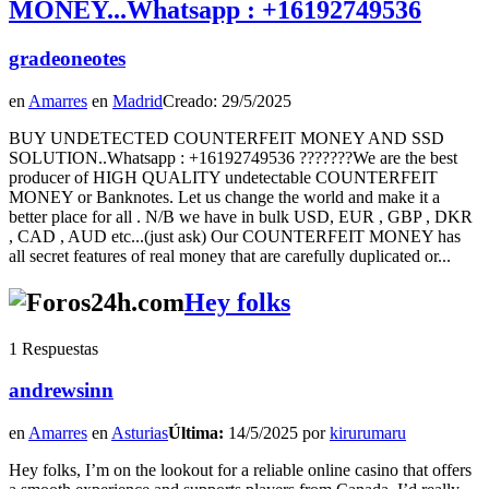
MONEY...Whatsapp : +16192749536
gradeoneotes
en
Amarres
en
Madrid
Creado: 29/5/2025
BUY UNDETECTED COUNTERFEIT MONEY AND SSD
SOLUTION..Whatsapp : +16192749536 ???????We are the best
producer of HIGH QUALITY undetectable COUNTERFEIT
MONEY or Banknotes. Let us change the world and make it a
better place for all . N/B we have in bulk USD, EUR , GBP , DKR
, CAD , AUD etc...(just ask) Our COUNTERFEIT MONEY has
all secret features of real money that are carefully duplicated or...
Hey folks
1 Respuestas
andrewsinn
en
Amarres
en
Asturias
Última:
14/5/2025 por
kirurumaru
Hey folks, I’m on the lookout for a reliable online casino that offers