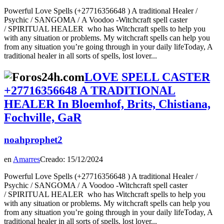
Powerful Love Spells (+27716356648 ) A traditional Healer /
Psychic / SANGOMA / A Voodoo -Witchcraft spell caster
/ SPIRITUAL HEALER who has Witchcraft spells to help you
with any situation or problems. My witchcraft spells can help you
from any situation you’re going through in your daily lifeToday, A
traditional healer in all sorts of spells, lost lover...
LOVE SPELL CASTER
+27716356648 A TRADITIONAL
HEALER In Bloemhof, Brits, Chistiana,
Fochville, GaR
noahprophet2
en
Amarres
Creado: 15/12/2024
Powerful Love Spells (+27716356648 ) A traditional Healer /
Psychic / SANGOMA / A Voodoo -Witchcraft spell caster
/ SPIRITUAL HEALER who has Witchcraft spells to help you
with any situation or problems. My witchcraft spells can help you
from any situation you’re going through in your daily lifeToday, A
traditional healer in all sorts of spells, lost lover...