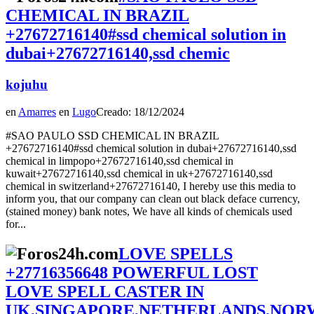
CHEMICAL IN BRAZIL
+27672716140#ssd chemical solution in
dubai+27672716140,ssd chemic
kojuhu
en
Amarres
en
Lugo
Creado: 18/12/2024
#SAO PAULO SSD CHEMICAL IN BRAZIL
+27672716140#ssd chemical solution in dubai+27672716140,ssd
chemical in limpopo+27672716140,ssd chemical in
kuwait+27672716140,ssd chemical in uk+27672716140,ssd
chemical in switzerland+27672716140, I hereby use this media to
inform you, that our company can clean out black deface currency,
(stained money) bank notes, We have all kinds of chemicals used
for...
LOVE SPELLS
+27716356648 POWERFUL LOST
LOVE SPELL CASTER IN
UK,SINGAPORE,NETHERLANDS,NOR