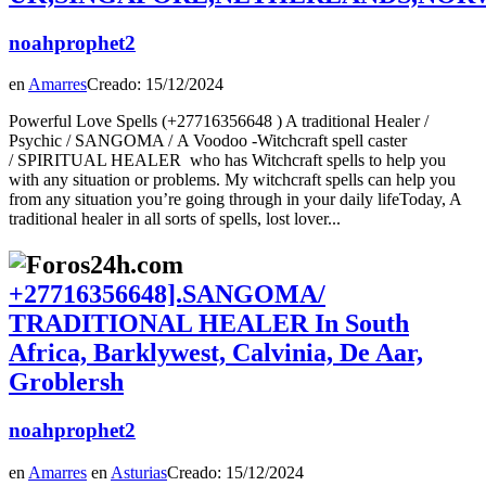
noahprophet2
en
Amarres
Creado: 15/12/2024
Powerful Love Spells (+27716356648 ) A traditional Healer /
Psychic / SANGOMA / A Voodoo -Witchcraft spell caster
/ SPIRITUAL HEALER who has Witchcraft spells to help you
with any situation or problems. My witchcraft spells can help you
from any situation you’re going through in your daily lifeToday, A
traditional healer in all sorts of spells, lost lover...
+27716356648].SANGOMA/
TRADITIONAL HEALER In South
Africa, Barklywest, Calvinia, De Aar,
Groblersh
noahprophet2
en
Amarres
en
Asturias
Creado: 15/12/2024