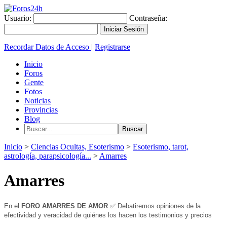
Usuario:
Contraseña:
Recordar Datos de Acceso
|
Registrarse
Inicio
Foros
Gente
Fotos
Noticias
Provincias
Blog
Inicio
>
Ciencias Ocultas, Esoterismo
>
Esoterismo, tarot,
astrología, parapsicología...
>
Amarres
Amarres
En el
FORO AMARRES DE AMOR
✅ Debatiremos opiniones de la
efectividad y veracidad de quiénes los hacen los testimonios y precios