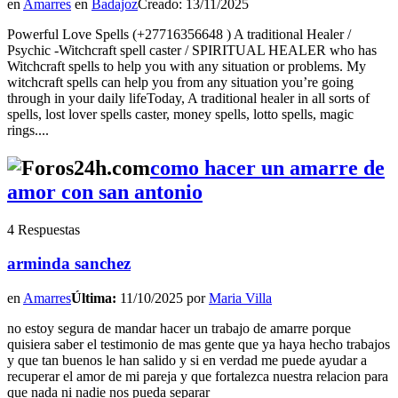
en
Amarres
en
Badajoz
Creado: 13/11/2025
Powerful Love Spells (+27716356648 ) A traditional Healer /
Psychic -Witchcraft spell caster / SPIRITUAL HEALER who has
Witchcraft spells to help you with any situation or problems. My
witchcraft spells can help you from any situation you’re going
through in your daily lifeToday, A traditional healer in all sorts of
spells, lost lover spells caster, money spells, lotto spells, magic
rings....
como hacer un amarre de
amor con san antonio
4 Respuestas
arminda sanchez
en
Amarres
Última:
11/10/2025 por
Maria Villa
no estoy segura de mandar hacer un trabajo de amarre porque
quisiera saber el testimonio de mas gente que ya haya hecho trabajos
y que tan buenos le han salido y si en verdad me puede ayudar a
recuperar el amor de mi pareja y que fortalezca nuestra relacion para
que nada ni nadie nos pueda separar