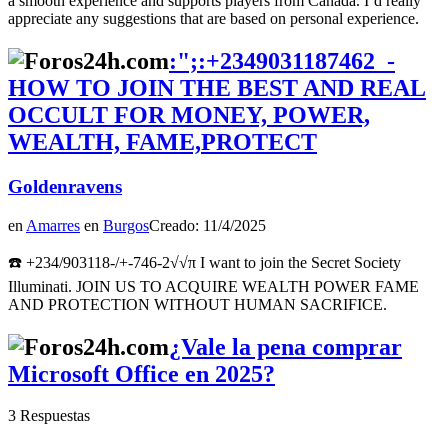
a smooth experience and supports players from Canada. I’d really
appreciate any suggestions that are based on personal experience.
:";:+2349031187462_-
HOW TO JOIN THE BEST AND REAL
OCCULT FOR MONEY, POWER,
WEALTH, FAME,PROTECT
Goldenravens
en
Amarres
en
Burgos
Creado: 11/4/2025
☎️ +234/903118-/+-746-2√√π I want to join the Secret Society
Illuminati. JOIN US TO ACQUIRE WEALTH POWER FAME
AND PROTECTION WITHOUT HUMAN SACRIFICE.
¿Vale la pena comprar
Microsoft Office en 2025?
3 Respuestas