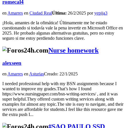
romecal4
en
Amarres
en
Ciudad Real
Última:
26/2/2025 por
yepija3
¡Hola, amantes de la ofimática! Últimamente me he estado
cuestionando si todavía vale la pena invertir en Microsoft Office en
2025. He probado algunas alternativas gratuitas, pero no estoy
seguro si me estoy perdiendo funciones clave.
Nurse homework
alexseen
en
Amarres
en
Asturias
Creado: 22/1/2025
I needed professional help with my BSN assignments because I
wanted to improve my grades.That’s how I found
https://www.nursingpaper.com/bsn-writing-services/ , and it was
super helpful.They offered custom writing services along with
examples for almost any topic.The site is easy to navigate, and their
services are affordable for students.I feel like this resource gave me
the extra push I...
#SAO PAULO SSD