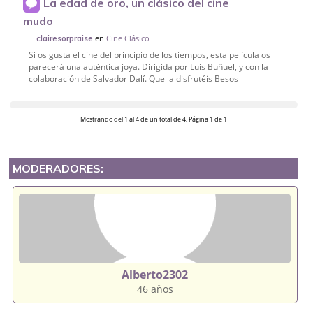
La edad de oro, un clásico del cine
mudo
en
Cine Clásico
clairesorpraise
Si os gusta el cine del principio de los tiempos, esta película os
parecerá una auténtica joya. Dirigida por Luis Buñuel, y con la
colaboración de Salvador Dalí. Que la disfrutéis Besos
Mostrando del 1 al 4 de un total de 4, Página 1 de 1
MODERADORES:
Alberto2302
46 años