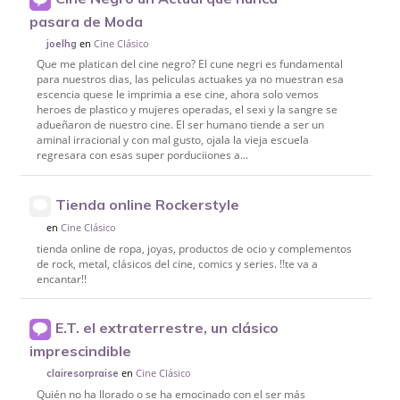
pasara de Moda
en
Cine Clásico
joelhg
Que me platican del cine negro? El cune negri es fundamental
para nuestros dias, las peliculas actuakes ya no muestran esa
escencia quese le imprimia a ese cine, ahora solo vemos
heroes de plastico y mujeres operadas, el sexi y la sangre se
adueñaron de nuestro cine. El ser humano tiende a ser un
aminal irracional y con mal gusto, ojala la vieja escuela
regresara con esas super porduciiones a...
Tienda online Rockerstyle
en
Cine Clásico
tienda online de ropa, joyas, productos de ocio y complementos
de rock, metal, clásicos del cine, comics y series. !!te va a
encantar!!
E.T. el extraterrestre, un clásico
imprescindible
en
Cine Clásico
clairesorpraise
Quién no ha llorado o se ha emocinado con el ser más