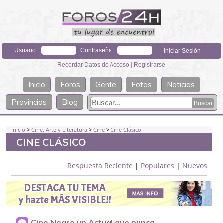
Usuario:
Contraseña:
Recordar Datos de Acceso
|
Registrarse
Inicio
Foros
Gente
Fotos
Noticias
Provincias
Blog
Inicio
>
Cine, Arte y Literatura
>
Cine
>
Cine Clásico
CINE CLÁSICO
Respuesta Reciente
|
Populares
|
Nuevos
Cine Negro un Actual que nunca