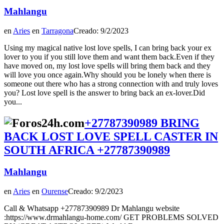
Mahlangu
en
Aries
en
Tarragona
Creado: 9/2/2023
Using my magical native lost love spells, I can bring back your ex
lover to you if you still love them and want them back.Even if they
have moved on, my lost love spells will bring them back and they
will love you once again.Why should you be lonely when there is
someone out there who has a strong connection with and truly loves
you? Lost love spell is the answer to bring back an ex-lover.Did
you...
+27787390989 BRING
BACK LOST LOVE SPELL CASTER IN
SOUTH AFRICA +27787390989
Mahlangu
en
Aries
en
Ourense
Creado: 9/2/2023
Call & Whatsapp +27787390989 Dr Mahlangu website
:https://www.drmahlangu-home.com/ GET PROBLEMS SOLVED