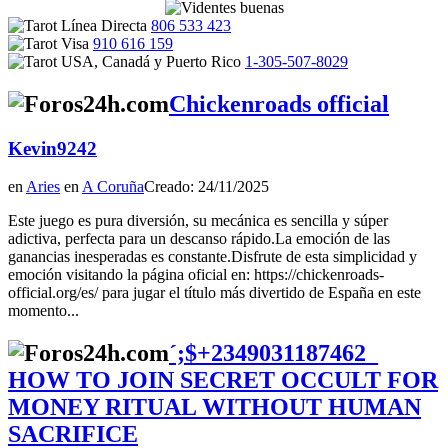
806 533 423
910 616 159
1-305-507-8029
Chickenroads official
Kevin9242
en
Aries
en
A Coruña
Creado: 24/11/2025
Este juego es pura diversión, su mecánica es sencilla y súper
adictiva, perfecta para un descanso rápido.La emoción de las
ganancias inesperadas es constante.Disfrute de esta simplicidad y
emoción visitando la página oficial en: https://chickenroads-
official.org/es/ para jugar el título más divertido de España en este
momento...
´;$+2349031187462_
HOW TO JOIN SECRET OCCULT FOR
MONEY RITUAL WITHOUT HUMAN
SACRIFICE