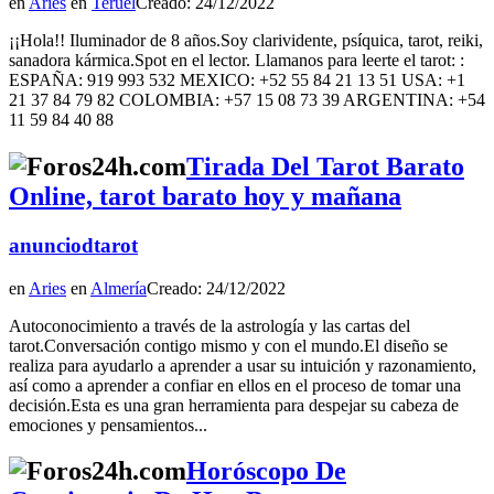
en
Aries
en
Teruel
Creado: 24/12/2022
¡¡Hola!! Iluminador de 8 años.Soy clarividente, psíquica, tarot, reiki,
sanadora kármica.Spot en el lector. Llamanos para leerte el tarot: :
ESPAÑA: 919 993 532 MEXICO: +52 55 84 21 13 51 USA: +1
21 37 84 79 82 COLOMBIA: +57 15 08 73 39 ARGENTINA: +54
11 59 84 40 88
Tirada Del Tarot Barato
Online, tarot barato hoy y mañana
anunciodtarot
en
Aries
en
Almería
Creado: 24/12/2022
Autoconocimiento a través de la astrología y las cartas del
tarot.Conversación contigo mismo y con el mundo.El diseño se
realiza para ayudarlo a aprender a usar su intuición y razonamiento,
así como a aprender a confiar en ellos en el proceso de tomar una
decisión.Esta es una gran herramienta para despejar su cabeza de
emociones y pensamientos...
Horóscopo De