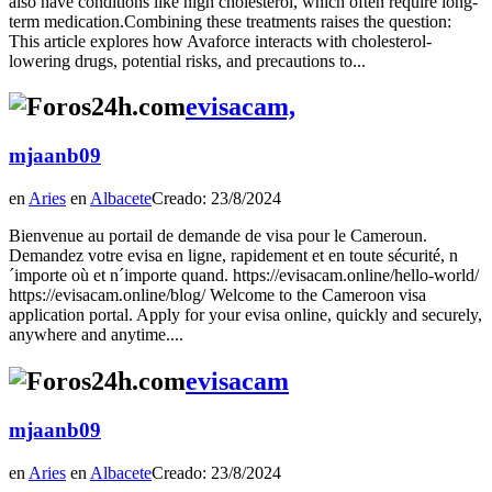
also have conditions like high cholesterol, which often require long-
term medication.Combining these treatments raises the question:
This article explores how Avaforce interacts with cholesterol-
lowering drugs, potential risks, and precautions to...
evisacam,
mjaanb09
en
Aries
en
Albacete
Creado: 23/8/2024
Bienvenue au portail de demande de visa pour le Cameroun.
Demandez votre evisa en ligne, rapidement et en toute sécurité, n
´importe où et n´importe quand. https://evisacam.online/hello-world/
https://evisacam.online/blog/ Welcome to the Cameroon visa
application portal. Apply for your evisa online, quickly and securely,
anywhere and anytime....
evisacam
mjaanb09
en
Aries
en
Albacete
Creado: 23/8/2024