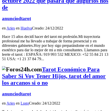
octubre 2022 qué pasará qué augurios nos
de
anunciodtarot
en
Aries
en
Huelva
Creado: 24/12/2022
Hace 15 años decidí hacer del tarot mi profesión.Mi trayectoria
profesional me ha llevado a trabajar de forma presencial y en
diferentes gabinetes.Hoy por hoy sigo preparándome en el mundo
esotérico para dar lo mejor de mi a mis consultantes. Llamanos para
leerte el tarot: : ESPAÑA: 919 993 532 MEXICO: +52 55 84 21 13
51 USA: +1 21 37 84 79...
Tarot Económico Para
Saber Si Voy Tener Hijos, tarot del amor
los arcanos si o no
anunciodtarot
en
Aries
en
Lugo
Creado: 24/12/2022