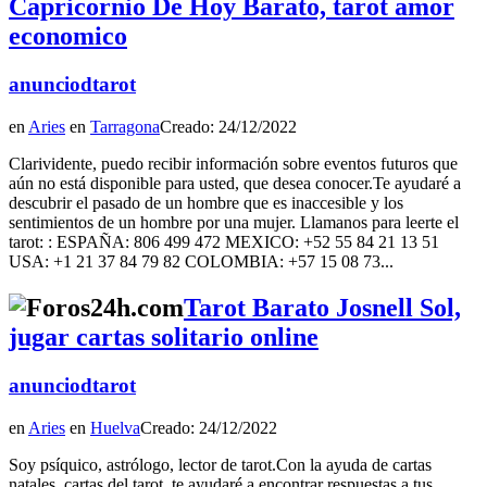
Capricornio De Hoy Barato, tarot amor
economico
anunciodtarot
en
Aries
en
Tarragona
Creado: 24/12/2022
Clarividente, puedo recibir información sobre eventos futuros que
aún no está disponible para usted, que desea conocer.Te ayudaré a
descubrir el pasado de un hombre que es inaccesible y los
sentimientos de un hombre por una mujer. Llamanos para leerte el
tarot: : ESPAÑA: 806 499 472 MEXICO: +52 55 84 21 13 51
USA: +1 21 37 84 79 82 COLOMBIA: +57 15 08 73...
Tarot Barato Josnell Sol,
jugar cartas solitario online
anunciodtarot
en
Aries
en
Huelva
Creado: 24/12/2022
Soy psíquico, astrólogo, lector de tarot.Con la ayuda de cartas
natales, cartas del tarot, te ayudaré a encontrar respuestas a tus