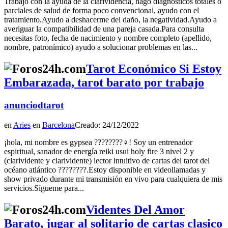
Trabajo con la ayuda de la clarividencia, hago diagnósticos totales o
parciales de salud de forma poco convencional, ayudo con el
tratamiento.Ayudo a deshacerme del daño, la negatividad.Ayudo a
averiguar la compatibilidad de una pareja casada.Para consulta
necesitas foto, fecha de nacimiento y nombre completo (apellido,
nombre, patronímico) ayudo a solucionar problemas en las...
Tarot Económico Si Estoy
Embarazada, tarot barato por trabajo
anunciodtarot
en
Aries
en
Barcelona
Creado: 24/12/2022
¡hola, mi nombre es gypsea ????????‍♀️! Soy un entrenador
espiritual, sanador de energía reiki usui holy fire 3 nivel 2 y
(clarividente y clarividente) lector intuitivo de cartas del tarot del
océano atlántico ????????.Estoy disponible en videollamadas y
show privado durante mi transmisión en vivo para cualquiera de mis
servicios.Sígueme para...
Videntes Del Amor
Barato, jugar al solitario de cartas clasico