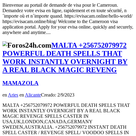
Bienvenue au portail de demande de visa pour le Cameroun.
Demandez votre evisa en ligne, rapidement et en toute sécurité, n
´importe où et n´importe quand. https://evisacam.online/hello-world/
https://evisacam.online/blog/ Welcome to the Cameroon visa
application portal. Apply for your evisa online, quickly and securely,
anywhere and anytime....
MALTA +256752079972
POWERFUL DEATH SPELLS THAT
WORK INSTANTLY OVERNIGHT BY
A REAL BLACK MAGIC REVENG
MAMAZOLA
en
Aries
en
Alicante
Creado: 2/9/2023
MALTA +256752079972 POWERFUL DEATH SPELLS THAT
WORK INSTANTLY OVERNIGHT BY A REAL BLACK
MAGIC REVENGE SPELLS CASTER IN
USA,UK,LONDON,CANADA,GERMANY
SWEDEN,AUSTRALIA. +256752079972 INSTANT DEATH
SPELL CASTER / REVENGE SPELL/ VOODOO SPELLS IN