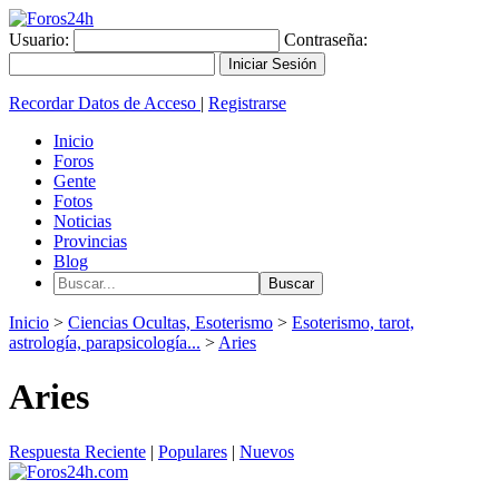
Usuario:
Contraseña:
Recordar Datos de Acceso
|
Registrarse
Inicio
Foros
Gente
Fotos
Noticias
Provincias
Blog
Inicio
>
Ciencias Ocultas, Esoterismo
>
Esoterismo, tarot,
astrología, parapsicología...
>
Aries
Aries
Respuesta Reciente
|
Populares
|
Nuevos