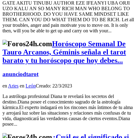
GATE AKITU TINUBU AUTHOR EZE IFEANYI UBA ORJI
UZO KALU AN SO MANY RICH MAN WHO BELONG TO
BROTHERHOOD. DO YOU HAVE SAME MINDSET LIKE
THEM. CAN YOU DO WHAT THEM DO TO BE RICH. Let all
your troubles, anger and pain motivate you to move on. It is only
then, will you be able to get up and carry on with your...
Horóscopo Semanal De
Tauro Arcanos, Géminis señala el tarot
barato y tu horóscopo que hoy debes...
anunciodtarot
en
Aries
en
León
Creado: 22/3/2023
La astróloga profesional Diana te revelará los secretos del
destino.Diana posee el conocimiento sagrado de la astrología
kármica.El experto indagará en los rincones más íntimos de tu alma
y arrojará luz sobre las situaciones y relaciones más confusas de tu
vida, diagnosticará las verdaderas causas de ciertos eventos.Diana
posee...
¿Cuál es el significado si