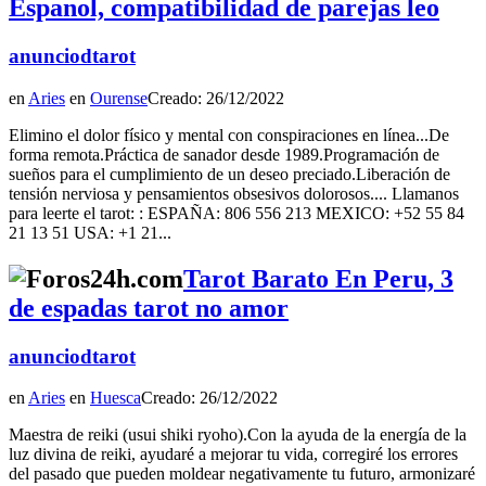
Espanol, compatibilidad de parejas leo
anunciodtarot
en
Aries
en
Ourense
Creado: 26/12/2022
Elimino el dolor físico y mental con conspiraciones en línea...De
forma remota.Práctica de sanador desde 1989.Programación de
sueños para el cumplimiento de un deseo preciado.Liberación de
tensión nerviosa y pensamientos obsesivos dolorosos.... Llamanos
para leerte el tarot: : ESPAÑA: 806 556 213 MEXICO: +52 55 84
21 13 51 USA: +1 21...
Tarot Barato En Peru, 3
de espadas tarot no amor
anunciodtarot
en
Aries
en
Huesca
Creado: 26/12/2022
Maestra de reiki (usui shiki ryoho).Con la ayuda de la energía de la
luz divina de reiki, ayudaré a mejorar tu vida, corregiré los errores
del pasado que pueden moldear negativamente tu futuro, armonizaré