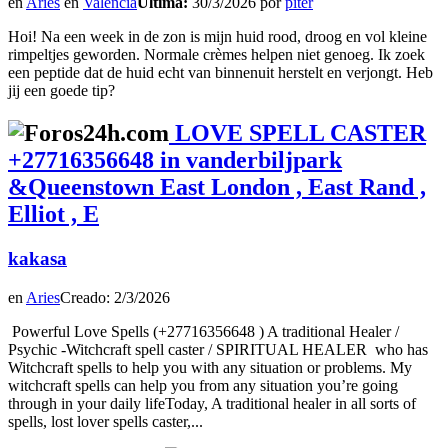
en
Aries
en
Valencia
Última:
30/3/2026 por
piter
Hoi! Na een week in de zon is mijn huid rood, droog en vol kleine
rimpeltjes geworden. Normale crèmes helpen niet genoeg. Ik zoek
een peptide dat de huid echt van binnenuit herstelt en verjongt. Heb
jij een goede tip?
LOVE SPELL CASTER
+27716356648 in vanderbiljpark
&Queenstown East London , East Rand ,
Elliot , E
kakasa
en
Aries
Creado: 2/3/2026
Powerful Love Spells (+27716356648 ) A traditional Healer /
Psychic -Witchcraft spell caster / SPIRITUAL HEALER who has
Witchcraft spells to help you with any situation or problems. My
witchcraft spells can help you from any situation you’re going
through in your daily lifeToday, A traditional healer in all sorts of
spells, lost lover spells caster,...