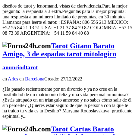
diseños de tarot y lenormand, vistas de clarividencia.Para la mejor
pregunta: la respuesta a 3 extra.Preguntas para la mejor pregunta:
una respuesta a un número ilimitado de preguntas, en 30 minutos
Llamanos para leerte el tarot: : ESPAÑA: 806 556 213 MEXICO:
+52 55 84 21 13 51 USA: +1 21 37 84 79 82 COLOMBIA: +57 15
08 73 39 ARGENTINA: +54 11 59 84 40 88
Tarot Gitano Barato
Amigo, 3 de espadas tarot mitologico
anunciodtarot
en
Aries
en
Barcelona
Creado: 27/12/2022
¿Ha pasado recientemente por un divorcio y ya no cree en la
posibilidad de un matrimonio feliz y una vida personal armoniosa?
¿Estás atrapado en un triángulo amoroso y no sabes cómo salir de él
sin perderte? ¿Quieres estar seguro de que la persona con la que te
ha traído tu vida es tu Destino? Maryana Rodoslavskaya, practicante
espiritual y...
Tarot Cartas Barato