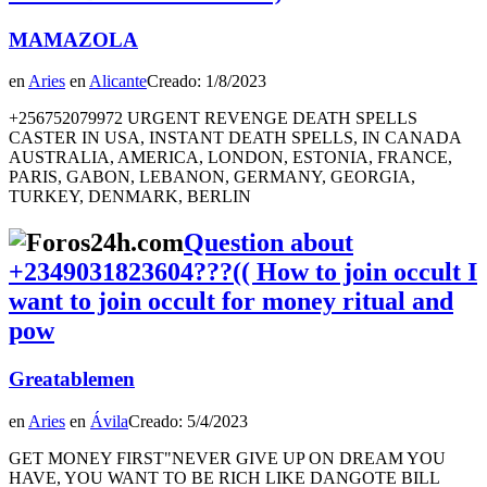
MAMAZOLA
en
Aries
en
Alicante
Creado: 1/8/2023
+256752079972 URGENT REVENGE DEATH SPELLS
CASTER IN USA, INSTANT DEATH SPELLS, IN CANADA
AUSTRALIA, AMERICA, LONDON, ESTONIA, FRANCE,
PARIS, GABON, LEBANON, GERMANY, GEORGIA,
TURKEY, DENMARK, BERLIN
Question about
+2349031823604???(( How to join occult I
want to join occult for money ritual and
pow
Greatablemen
en
Aries
en
Ávila
Creado: 5/4/2023
GET MONEY FIRST"NEVER GIVE UP ON DREAM YOU
HAVE, YOU WANT TO BE RICH LIKE DANGOTE BILL