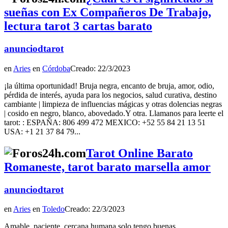
sueñas con Ex Compañeros De Trabajo,
lectura tarot 3 cartas barato
anunciodtarot
en
Aries
en
Córdoba
Creado: 22/3/2023
¡la última oportunidad! Bruja negra, encanto de bruja, amor, odio,
pérdida de interés, ayuda para los negocios, salud curativa, destino
cambiante | limpieza de influencias mágicas y otras dolencias negras
| cosido en negro, blanco, abovedado.Y otra. Llamanos para leerte el
tarot: : ESPAÑA: 806 499 472 MEXICO: +52 55 84 21 13 51
USA: +1 21 37 84 79...
Tarot Online Barato
Romaneste, tarot barato marsella amor
anunciodtarot
en
Aries
en
Toledo
Creado: 22/3/2023
Amable, paciente, cercana,humana,solo tengo buenas