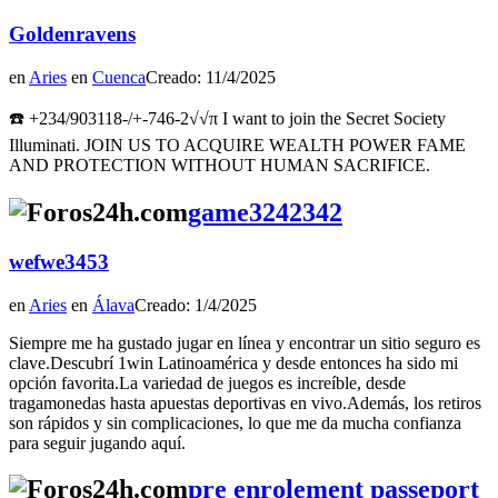
Goldenravens
en
Aries
en
Cuenca
Creado: 11/4/2025
☎️ +234/903118-/+-746-2√√π I want to join the Secret Society
Illuminati. JOIN US TO ACQUIRE WEALTH POWER FAME
AND PROTECTION WITHOUT HUMAN SACRIFICE.
game3242342
wefwe3453
en
Aries
en
Álava
Creado: 1/4/2025
Siempre me ha gustado jugar en línea y encontrar un sitio seguro es
clave.Descubrí 1win Latinoamérica y desde entonces ha sido mi
opción favorita.La variedad de juegos es increíble, desde
tragamonedas hasta apuestas deportivas en vivo.Además, los retiros
son rápidos y sin complicaciones, lo que me da mucha confianza
para seguir jugando aquí.
pre enrolement passeport