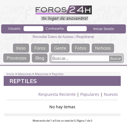
Usuario:
Contraseña:
Recordar Datos de Acceso
|
Registrarse
Inicio
Foros
Gente
Fotos
Noticias
Provincias
Blog
Inicio
>
Mascotas
>
Mascotas
>
Reptiles
REPTILES
Respuesta Reciente
|
Populares
|
Nuevos
No hay temas
Mostrando del 1 al 0 de un total de 0, Página 1 de 0