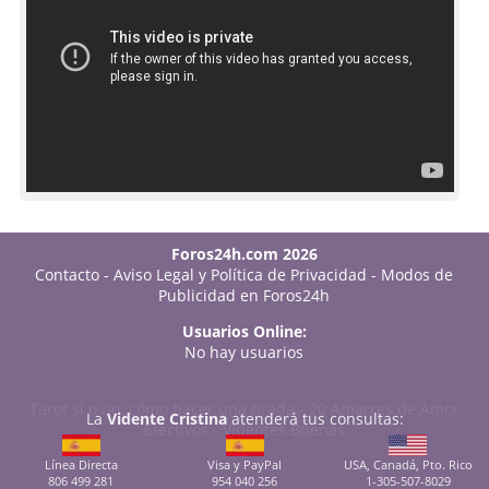
Foros24h.com 2026
Contacto
-
Aviso Legal y Política de Privacidad
-
Modos de
Publicidad en Foros24h
Usuarios Online:
No hay usuarios
Tarot sí o no: cómo hacer una tirada
-
20 Amarres de Amor
La
Vidente Cristina
atenderá tus consultas:
Efectivos
-
Videntes Buenas
Línea Directa
Visa y PayPal
USA, Canadá, Pto. Rico
806 499 281
954 040 256
1-305-507-8029