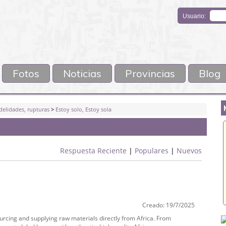
Usuario:
Fotos
Noticias
Provincias
Blog
delidades, rupturas
>
Estoy solo, Estoy sola
Respuesta Reciente
|
Populares
|
Nuevos
Creado: 19/7/2025
rcing and supplying raw materials directly from Africa. From