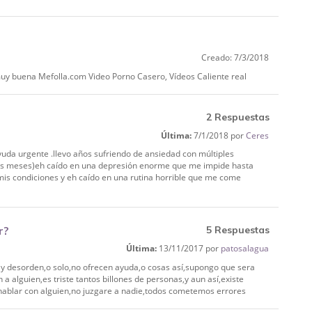
Creado: 7/3/2018
 muy buena Mefolla.com Video Porno Casero, Vídeos Caliente real
2 Respuestas
Última:
7/1/2018 por
Ceres
uda urgente .llevo años sufriendo de ansiedad con múltiples
os meses)eh caído en una depresión enorme que me impide hasta
 mis condiciones y eh caído en una rutina horrible que me come
r?
5 Respuestas
Última:
13/11/2017 por
patosalagua
ay desorden,o solo,no ofrecen ayuda,o cosas así,supongo que sera
 alguien,es triste tantos billones de personas,y aun así,existe
 hablar con alguien,no juzgare a nadie,todos cometemos errores