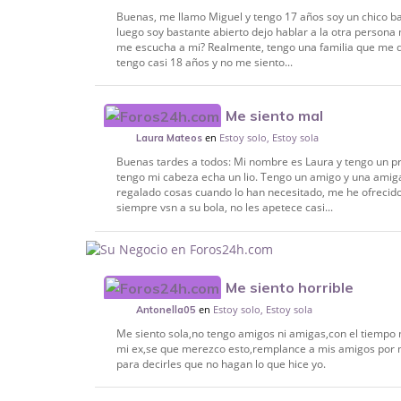
Buenas, me llamo Miguel y tengo 17 años soy un chico b
luego soy bastante abierto dejo hablar a la otra persona
me escucha a mi? Realmente, tengo una familia que me qu
tengo casi 18 años y no me siento...
Me siento mal
en
Estoy solo, Estoy sola
Laura Mateos
Buenas tardes a todos: Mi nombre es Laura y tengo un pr
tengo mi cabeza echa un lio. Tengo un amigo y una amig
regalado cosas cuando lo han necesitado, me he ofrecido
siempre vsn a su bola, no les apetece casi...
Me siento horrible
en
Estoy solo, Estoy sola
Antonella05
Me siento sola,no tengo amigos ni amigas,con el tiempo 
mi ex,se que merezco esto,remplance a mis amigos por mi
para decirles que no hagan lo que hice yo.