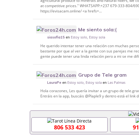
agricultural produce to minerals and natural fibers, we c
at competitive prices." WHATSAPP:+237 679-333-804/
https://evisacam.online/ <a hrefs=...
Me siento sola:(
en
Estoy solo, Estoy sola
siasofia15
He querido intentar tener una relación con muchas perso
bastante por que al ver a la gente con sus parejas me rec
gente puede tener una linda relación pero a mi se me di
Grupo de Tele gram
en
Estoy solo, Estoy sola
en
Las Palmas
LauraPe
Hola corazones, Les quería invitar a un grupo de tele.gr
Entráis en la app, buscáis @Plaple9 y dentro está el link 
806 533 423
91