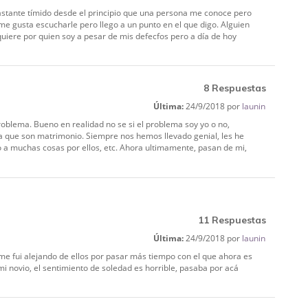
astante tímido desde el principio que una persona me conoce pero
 me gusta escucharle pero llego a un punto en el que digo. Alguien
iere por quien soy a pesar de mis defecfos pero a día de hoy
8 Respuestas
Última:
24/9/2018 por
launin
oblema. Bueno en realidad no se si el problema soy yo o no,
a que son matrimonio. Siempre nos hemos llevado genial, les he
 a muchas cosas por ellos, etc. Ahora ultimamente, pasan de mi,
11 Respuestas
Última:
24/9/2018 por
launin
me fui alejando de ellos por pasar más tiempo con el que ahora es
 novio, el sentimiento de soledad es horrible, pasaba por acá