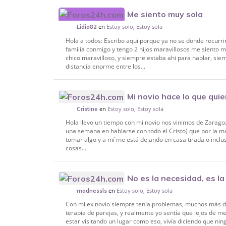
Me siento muy sola
en
Estoy solo, Estoy sola
Lidia82
Hola a todos: Escribo aqui porque ya no se donde recurr
familia conmigo y tengo 2 hijos maravillosos me siento 
chico maravilloso, y siempre estaba ahi para hablar, siem
distancia enorme entre los...
Mi novio hace lo que quie
en
Estoy solo, Estoy sola
Cristine
Hola llevo un tiempo con mi novio nos vinimos de Zaragoz
una semana en hablarse con todo el Cristo) que por la ma
tomar algo y a mí me está dejando en casa tirada o inc
cosas...
No es la necesidad, es l
en
Estoy solo, Estoy sola
madnessls
Con mi ex novio siempre tenía problemas, muchos más d
terapia de parejas, y realmente yo sentía que lejos de m
estar visitando un lugar como eso, vivía diciendo que ni