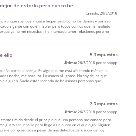
 dejar de estarlo pero nunca he
Creado: 20/8/2018
pero aunque soy joven nunca he pensado como los demás y por eso
cado a gente con quién hablar pero todos con los que he hablado
orque ya no me necesitan, he intentado tener relaciones pero no
 ello.
5 Respuestas
Última:
26/3/2018 por
osppppp
pequeña parte: la pareja. Es algo que me está afectando más de lo
dos noche, me paraliza. Lo asocio al ligoteo. No soy de las que
o a alguien. Suelo estar rodeada de bellisimas personas que
2 Respuestas
Última:
26/3/2018 por
osppppp
astante tímido desde el principio que una persona me conoce pero
 me gusta escucharle pero llego a un punto en el que digo. Alguien
iere por quien soy a pesar de mis defecfos pero a día de hoy