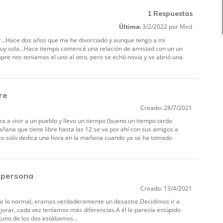
1 Respuestas
Última:
3/2/2022 por
Med
ir...Hace dos años que me he divorciado y aunque tengo a mi
muy sola...Hace tiempo comencé una relación de amistad con un un
pre nos teniamos el uno al otro, pero se echó novia y se abrió una
re
Creado: 28/7/2021
a a vivir a un pueblo y llevo un tiempo (bueno un tiempo tardo
ñana que tiene libre hasta las 12 se va por ahí con sus amigos a
luso solo dedica una hora en la mañana cuando ya se ha tomado
a persona
Creado: 13/4/2021
e lo normal, eramos verdaderamente un desastre.Decidimos ir a
ejorar, cada vez teníamos más diferencias.A él le parecía estúpido
nguno de los dos estábamos...