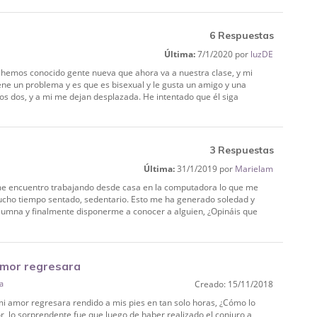
6 Respuestas
Última:
7/1/2020 por
luzDE
hemos conocido gente nueva que ahora va a nuestra clase, y mi
ne un problema y es que es bisexual y le gusta un amigo y una
os dos, y a mi me dejan desplazada. He intentado que él siga
3 Respuestas
Última:
31/1/2019 por
Marielam
e encuentro trabajando desde casa en la computadora lo que me
ucho tiempo sentado, sedentario. Esto me ha generado soledad y
olumna y finalmente disponerme a conocer a alguien, ¿Opináis que
amor regresara
la
Creado: 15/11/2018
mi amor regresara rendido a mis pies en tan solo horas, ¿Cómo lo
, lo sorprendente fue que luego de haber realizado el conjuro a