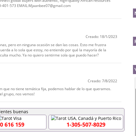
onnect global buyers with authentic, high-quality African resources
690-401-573 EMAIL:Mjaanbee07@gmail.com
Creado: 18/1/2023
nas, pero en ninguna ocasión se dan las cosas. Esto me frustra
uerda a lo sola que estoy, no entiendo por qué la mayoría de la
ficulta mucho. Ya no quiero sentirme sola que puedo hacer?
Creado: 7/8/2022
am que no tiene temática fija, podemos hablar de lo que queramos.
del grupo, nos vemos!
0 616 159
1-305-507-8029