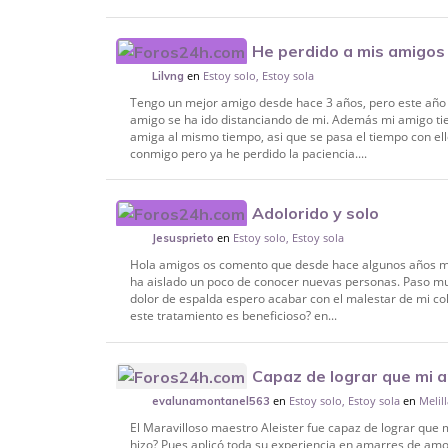
He perdido a mis amigos
en
Estoy solo, Estoy sola
Lilvng
Tengo un mejor amigo desde hace 3 años, pero este año 
amigo se ha ido distanciando de mi. Además mi amigo tie
amiga al mismo tiempo, asi que se pasa el tiempo con ell
conmigo pero ya he perdido la paciencia....
Adolorido y solo
en
Estoy solo, Estoy sola
Jesusprieto
Hola amigos os comento que desde hace algunos años m
ha aislado un poco de conocer nuevas personas. Paso m
dolor de espalda espero acabar con el malestar de mi c
este tratamiento es beneficioso? en...
Capaz de lograr que mi 
en
Estoy solo, Estoy sola
en
Melil
evalunamontanel563
El Maravilloso maestro Aleister fue capaz de lograr que 
hizo? Pues aplicó toda su experiencia en amarres de amor