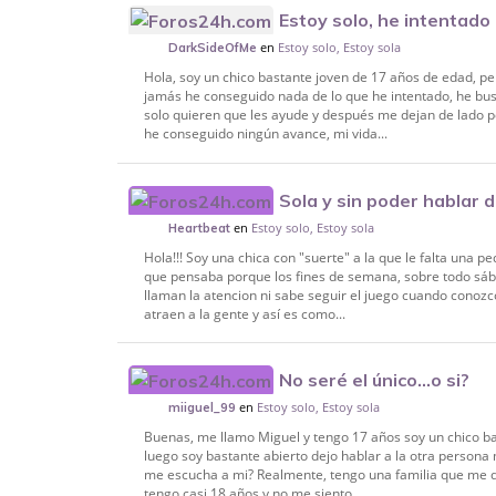
Estoy solo, he intentado
en
Estoy solo, Estoy sola
conseguido nada
DarkSideOfMe
Hola, soy un chico bastante joven de 17 años de edad, 
jamás he conseguido nada de lo que he intentado, he bus
solo quieren que les ayude y después me dejan de lado p
he conseguido ningún avance, mi vida...
Sola y sin poder hablar de
en
Estoy solo, Estoy sola
Heartbeat
Hola!!! Soy una chica con "suerte" a la que le falta una 
que pensaba porque los fines de semana, sobre todo sába
llaman la atencion ni sabe seguir el juego cuando conozc
atraen a la gente y así es como...
No seré el único...o si?
en
Estoy solo, Estoy sola
miiguel_99
Buenas, me llamo Miguel y tengo 17 años soy un chico b
luego soy bastante abierto dejo hablar a la otra persona
me escucha a mi? Realmente, tengo una familia que me qu
tengo casi 18 años y no me siento...