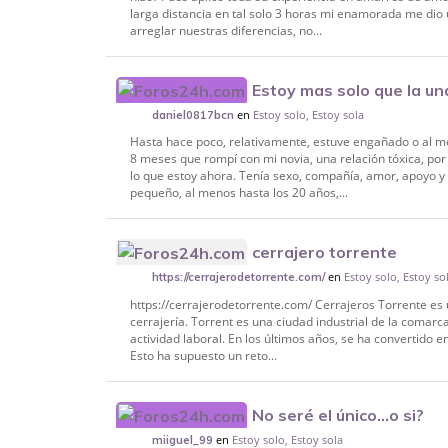
larga distancia en tal solo 3 horas mi enamorada me dio
arreglar nuestras diferencias, no...
Estoy mas solo que la un
en
Estoy solo, Estoy sola
daniel0817bcn
Hasta hace poco, relativamente, estuve engañado o al m
8 meses que rompí con mi novia, una relación tóxica, por
lo que estoy ahora. Tenía sexo, compañía, amor, apoyo 
pequeño, al menos hasta los 20 años,...
cerrajero torrente
en
Estoy solo, Estoy so
https://cerrajerodetorrente.com/
https://cerrajerodetorrente.com/ Cerrajeros Torrente e
cerrajería. Torrent es una ciudad industrial de la comarca
actividad laboral. En los últimos años, se ha convertido
Esto ha supuesto un reto...
No seré el único...o si?
en
Estoy solo, Estoy sola
miiguel_99