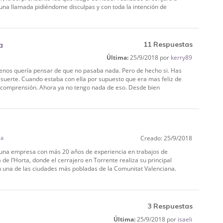
 una llamada pidiéndome disculpas y con toda la intención de
a
11 Respuestas
Última:
25/9/2018 por
kerry89
enos quería pensar de que no pasaba nada. Pero de hecho si. Has
 suerte. Cuando estaba con ella por supuesto que era mas feliz de
y comprensión. Ahora ya no tengo nada de eso. Desde bien
la
Creado: 25/9/2018
s una empresa con más 20 años de experiencia en trabajos de
 de l’Horta, donde el cerrajero en Torrente realiza su principal
 en una de las ciudades más pobladas de la Comunitat Valenciana.
3 Respuestas
Última:
25/9/2018 por
isaeli