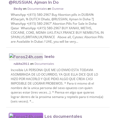
@RUSSIAN, Ajman In Do
en
Documentales
en
Ourense
Becky
WhatsApp +(415) 580-2967 Buy Abortion pills in DUBAI%
#Sharjah, % DUTCH Dhabi, @RUSSIAN, Ajman In Doha ?]
WhatsApp +(415) 580-2967” Abortion Pills For Sale In Doha
Qatar WhatsApp +(415) 580-2967 BUY XANAX, METHS,
COCAINE, COKE, MDMA UAS.ITALY.FRANCE BUY NEMBUTAL IN
SPAIN,US,BRITAIN,UK,FRANCE Above all, Cytotec Abortion Pills
are Available In Dubai / UAE, you will be very...
leelo
en
Documentales
rubita2911
Increíble LA PERSONA QUE ME LO ENVIO ESTA TODAVIA
ASOMBRADA DE LO OCURRIDO, YA QUE ELLA DICE QUE LO
HIZO POR HACERLO Y QUE PIDIO ALGO QUE CREIA CASI
IMPOSIBLE DE LOGRAR PROBEMOS. * Para ti mismo di el
nombre de la unica persona del sexo opuesto con quien
quieras estar (tres veces...). * Piensa en algo que quieras
lograr dentro de la proxima semana y repitelo para ti mismo(a)
(seis veces). *...
Los documentales