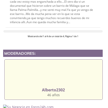
cada vez estoy mas enganchada a ello....El otro dia vi un
documental que hicieron sobre un barrio de Málaga que se
llama Palma-Palmilla...y me senti muy mal.Ya que yo vengo de
ese barrio...Me da mucha pena ver en lo que se esta
convirtiendo,ya que tengo muchos recuerdos buenos de mi
infancia alli..Aun me queda mucha familia y...
Mostrando del 1 al 4 de un total de 4, Página 1 de 1
MODERADORES:
Alberto2302
46 años