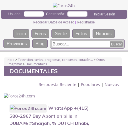
Usuario:
Contraseña:
Recordar Datos de Acceso
|
Registrarse
Inicio
Foros
Gente
Fotos
Noticias
Provincias
Blog
Inicio
>
Televisión, series, programas, concursos, corazón...
>
Otros
Programas
>
Documentales
DOCUMENTALES
Respuesta Reciente
|
Populares
|
Nuevos
WhatsApp +(415)
580-2967 Buy Abortion pills in
DUBAI% #Sharjah, % DUTCH Dhabi,