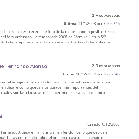
1 Respuestas
Última:
11/1/2008 por
Foros24h
od , para hacer crecer este foro de la mejor manera posible. Creo
ner el foro ordenado. La temporada 2008 de Fórmula 1 es la 59ª
IA. Esta temporada ha sido marcada por fuertes dudas sobre la
 de Fernando Alonso
2 Respuestas
Última:
16/12/2007 por
Foros24h
iar el fichaje de Fernando Alonso. Era una noticia esperada por
r en detalle como quedan los puntos más importantes del
cuales son las cláusulas que le permiten su salida hacia otro
lt
Creado: 6/12/2007
 Fernando Alonso en la Fórmula I en función de lo que decida el
antas horas decidiendo sobre el presunto caso de espionaje de