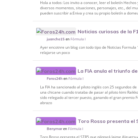
Hola a todos: Los invito a conocer, leer el boletín Hechos 
diversos momentos, situaciones, personajes, etc., del mu
pueden suscribir a:Eniva y crea su propio boletín a dome
Noticias curiosas de la F
en
Fórmula I
juancho15
Ayer encotnre un blog con todo tipo de Noticias Formula 
relajarse un poco
La FIA anula el triunfo de
en
Fórmula I
puesto
Foros24h
La FIA ha sancionado al piloto inglés con 25 segundos d
una chicane cuando trataba de pasar al piloto kimi Raik
sido relegado al tercer puesto, ganando el gran premio 
abrazo
Toro Rosso presenta el
en
Fórmula I
Benymar
Toro Rosso presenta el STR5 que pilotará Jaime Alguersu