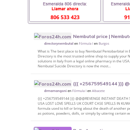
806 533 423
91
Nembutal price | Nembuta
en
Fórmula I
en
Burgos
directorynembutal
What is The best place to buy Nembutal Pentobarbital in
Directory is the most trusted online shop to supply your
solutions in Italy from a legal online pharmacy in the U
Nembutal Suicide Directory is now the most...
{{{ +256759549144 }}
en
Fórmula I
en
Albacete
SPELL CASTER IN CANADA VOODOO REVE
drmamangoni
{{{ +256759549144 }}} @@@REVENGE INSTANT DEATH 
USA LOST LOVE SPELLS UK COURT CASE SPELLS IN KUWAIT
formula used to kill or bring about the death of another
as potions, powders, dolls, or simply by uttering certain w