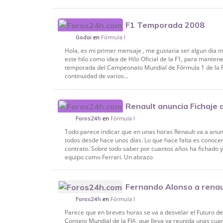
F1 Temporada 2008
en
Fórmula I
Godai
Hola, es mi primer mensaje , me gustaria ser algun dia m
este hilo como idea de Hilo Oficial de la F1, para mante
temporada del Campeonato Mundial de Fórmula 1 de la F
continuidad de varios...
Renault anuncia Fichaje
en
Fórmula I
Foros24h
Todo parece indicar que en unas horas Renault va a anunc
todos desde hace unos días. Lo que hace falta es conoce
contrato. Sobre todo saber por cuantos años ha fichado y 
equipo como Ferrari. Un abrazo
Fernando Alonso a renau
en
Fórmula I
Foros24h
Parece que en breves horas se va a desvelar el Futuro de
Consejo Mundial de la FIA, que lleva ya reunida unas cu