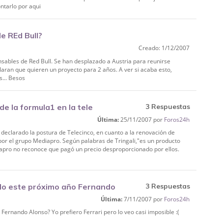
ntarlo por aqui
e REd Bull?
Creado: 1/12/2007
sables de Red Bull. Se han desplazado a Austria para reunirse
eclaran que quieren un proyecto para 2 años. A ver si acaba esto,
s... Besos
de la formula1 en la tele
3 Respuestas
Última:
25/11/2007 por
Foros24h
 declarado la postura de Telecinco, en cuanto a la renovación de
por el grupo Mediapro. Según palabras de Tringali,"es un producto
apro no reconoce que pagó un precio desproporcionado por ellos.
do este próximo año Fernando
3 Respuestas
Última:
7/11/2007 por
Foros24h
ernando Alonso? Yo prefiero Ferrari pero lo veo casi imposible :(