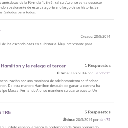
y anécdotas de la Fórmula 1. En él, tal su título, se van a destacar
ndo apasionante de esta categoría a lo largo de su historia. Se
us. Saludos para todos.
1
Creado: 28/8/2014
1 de las escandalosas en su historia. Muy interesante para
 Hamilton y le relega al tercer
1 Respuestas
Última:
22/7/2014 por
juancho15
e penalización por una maniobra de adelantamiento saltándose
konen. De esta manera Hamilton después de ganar la carrera ha
Felipe Massa. Fernando Alonso mantiene su cuarto puesto. Un
 STR5
5 Respuestas
Última:
28/5/2014 por
dani75
ari El piloto español arranca la pretemporada "más preparado