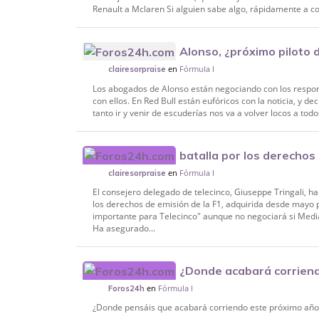
Renault a Mclaren Si alguien sabe algo, rápidamente a co
Alonso, ¿próximo piloto d
en
Fórmula I
clairesorpraise
Los abogados de Alonso están negociando con los respon
con ellos. En Red Bull están eufóricos con la noticia, y d
tanto ir y venir de escuderías nos va a volver locos a todo
batalla por los derechos 
en
Fórmula I
clairesorpraise
El consejero delegado de telecinco, Giuseppe Tringali, ha
los derechos de emisión de la F1, adquirida desde mayo 
importante para Telecinco" aunque no negociará si Medi
Ha asegurado...
¿Donde acabará corrien
en
Fórmula I
Alonso?
Foros24h
¿Donde pensáis que acabará corriendo este próximo año F