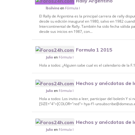
Rally Argentino
en
Fórmula I
lbsilvina
El Rally de Argentina es la principal carrera de rally di
desde su edición inaugural en 1980, salvo en 1982 cuand
Intercontinental de Rally. También ha sido fecha válida
desde sus inicios en 1987, con...
Formula 1 2015
en
Fórmula I
Julio
Hola a todos: ¿Alguien sabe cual es el calendario de la F.
Hechos y anécdotas de l
en
Fórmula I
Julio
Hola a todos: Los invito a leer, participar del boletín Y s
[SIZE="4">[COLOR="red"> hya-f1-unsubscribe@domeus.e
Hechos y anécdotas de l
en
Fórmula I
Julio