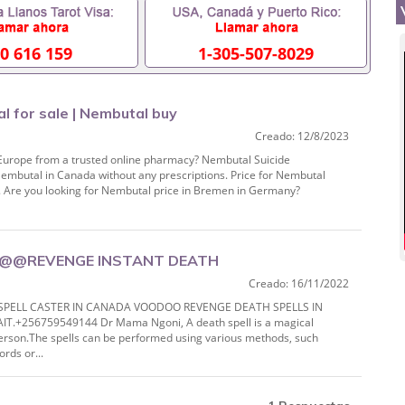
0 616 159
1-305-507-8029
l for sale | Nembutal buy
Creado: 12/8/2023
 Europe from a trusted online pharmacy? Nembutal Suicide
 Nembutal in Canada without any prescriptions. Price for Nembutal
SA. Are you looking for Nembutal price in Bremen in Germany?
} @@@REVENGE INSTANT DEATH
Creado: 16/11/2022
NGE DEATH SPELLS IN
SPELL CASTER IN CANADA VOODOO REVENGE DEATH SPELLS IN
.+256759549144 Dr Mama Ngoni, A death spell is a magical
 person.The spells can be performed using various methods, such
ords or...