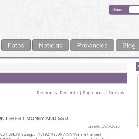
Usuario:
Fotos
Noticias
Provincias
Blog
Respuesta Reciente
|
Populares
|
Nuevos
OUNTERFEIT MONEY AND SSD
Creado: 29/5/2025
ON..Whatsapp : +16192749536 ???????We are the best