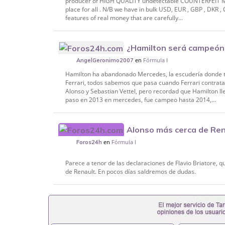
producer of HIGH QUALITY undetectable COUNTERFEIT MO
place for all . N/B we have in bulk USD, EUR , GBP , DKR
features of real money that are carefully...
¿Hamilton será campeón 
en
Fórmula I
Ferrari?
AngelGeronimo2007
Hamilton ha abandonado Mercedes, la escudería donde tu
Ferrari, todos sabemos que pasa cuando Ferrari contra
Alonso y Sebastian Vettel, pero recordad que Hamilton l
paso en 2013 en mercedes, fue campeo hasta 2014,...
Alonso más cerca de Ren
en
Fórmula I
Foros24h
Parece a tenor de las declaraciones de Flavio Briatore,
de Renault. En pocos días saldremos de dudas.