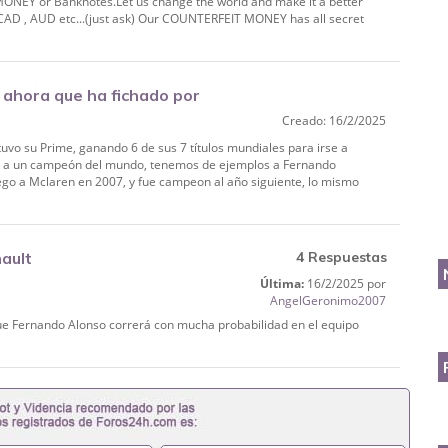
NEY or Banknotes.Let us change the world and make it a better
 , CAD , AUD etc...(just ask) Our COUNTERFEIT MONEY has all secret
ahora que ha fichado por
Creado: 16/2/2025
vo su Prime, ganando 6 de sus 7 títulos mundiales para irse a
ta a un campeón del mundo, tenemos de ejemplos a Fernando
lego a Mclaren en 2007, y fue campeon al año siguiente, lo mismo
ault
4 Respuestas
Última:
16/2/2025 por
AngelGeronimo2007
 que Fernando Alonso correrá con mucha probabilidad en el equipo