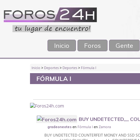
Inicio
Foros
Gente
Inicio
>
Deportes
>
Deportes
>
Fórmula I
FÓRMULA I
BUY UNDETECTED,,,, C
en
Fórmula I
en
Zamora
SOLUTION..Whatsapp : +16192749536
gradeoneotes
BUY UNDETECTED COUNTERFEIT MONEY AND SSD SOLUTI