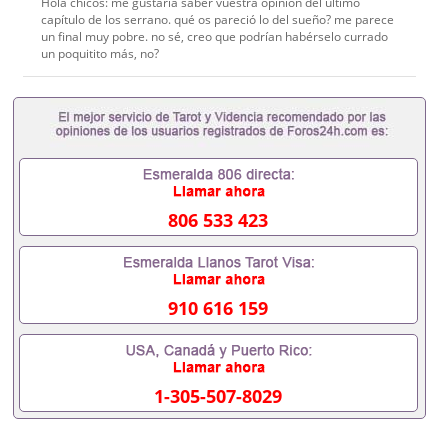
Hola chicos: me gustaría saber vuestra opinión del último
capítulo de los serrano. qué os pareció lo del sueño? me parece
un final muy pobre. no sé, creo que podrían habérselo currado
un poquitito más, no?
806 533 423
910 616 159
1-305-507-8029