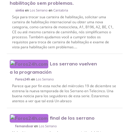
habilitação sem problemas.
en
Los Serrano
en
Cantabria
sintia
Seja para trocar sua carteira de habilitação, solicitar uma
carteira de habilitação internacional ou obter uma nova
categoria, como carteira de motocicleta, A1, B196, A2, BE, C1,
CE ou até mesmo carteira de caminhão, nós simplificamos o
processo. Também ajudamos você a cumprir todos os
requisitos para troca de carteira de habilitação e exame de
vista para habilitação sem problemas....
Los serrano vuelven
a la programación
en
Los Serrano
Foros24h
Parece que por fin esta noche del miércoles 19 de diciembre se
estrena la nueva temporada de los Serrano en Telecinco. Una
buena noticia para los seguidores de esta serie. Estaremos
atentos a ver que tal está Un abrazo
final de los serrano
en
Los Serrano
fernandoar