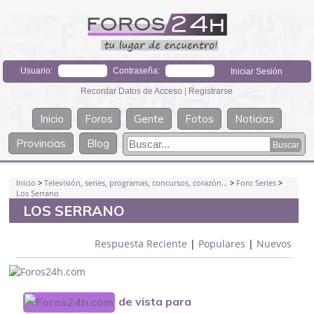
Usuario:
Contraseña:
Recordar Datos de Acceso
|
Registrarse
Inicio
Foros
Gente
Fotos
Noticias
Provincias
Blog
Inicio
>
Televisión, series, programas, concursos, corazón...
>
Foro Series
>
Los Serrano
LOS SERRANO
Respuesta Reciente
|
Populares
|
Nuevos
de vista para