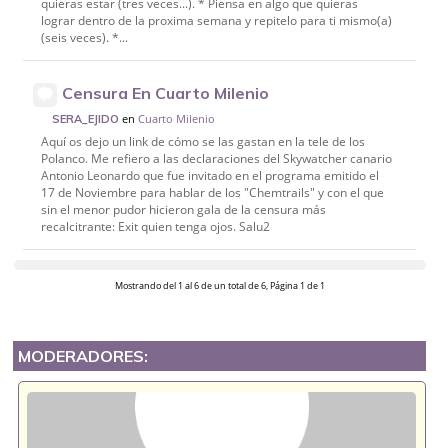
quieras estar (tres veces...). * Piensa en algo que quieras
lograr dentro de la proxima semana y repitelo para ti mismo(a)
(seis veces). *...
Censura En Cuarto Milenio
en
Cuarto Milenio
SERA_EJIDO
Aquí os dejo un link de cómo se las gastan en la tele de los
Polanco. Me refiero a las declaraciones del Skywatcher canario
Antonio Leonardo que fue invitado en el programa emitido el
17 de Noviembre para hablar de los "Chemtrails" y con el que
sin el menor pudor hicieron gala de la censura más
recalcitrante: Exit quien tenga ojos. Salu2
Mostrando del 1 al 6 de un total de 6, Página 1 de 1
MODERADORES: