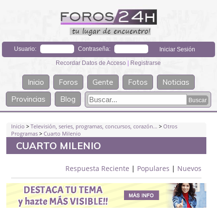
Usuario:
Contraseña:
Recordar Datos de Acceso
|
Registrarse
Inicio
Foros
Gente
Fotos
Noticias
Provincias
Blog
Inicio
>
Televisión, series, programas, concursos, corazón...
>
Otros
Programas
>
Cuarto Milenio
CUARTO MILENIO
Respuesta Reciente
|
Populares
|
Nuevos