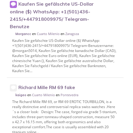
Kaufen Sie gefälschte US-Dollar
online ($) WhatsApp: +1(501)436-
2415/+447918009975/ Telegram-
Benutze
en
Cuarto Milenio
en
Zaragoza
Morgancc
Kaufen Sie gefälschte US-Dollar online ($) WhatsApp:
+1(501)436-2415/+447918009975/ Telegram-Benutzername:
@morgan5014, Kaufen Sie gefälschte kanadische Dollar (CAD),
Kaufen Sie gefälschte Euro online (EUR), Kaufen Sie gefälschte
chinesische Yuan (), Kaufen Sie gefälschte australische Dollar,
Kaufen Sie Falschgeld / Kaufen Sie gefälschte Banknoten,
Kaufen Sie...
Richard Mille RM 69 fake
en
Cuarto Milenio
en
Pontevedra
kaigeo
The Richard Mille RM 69, or RM 69 EROTIC TOURBILLON, is a
really distinctive and controversial replica swiss watches .Here
´s a closer look: Design: The case, forged via grade 5 titanium,
includes three-part tonneau-shaped construction, measure 50
x 42.7 x 16.15 mm, offering both ergonomics and also
exceptional comfort.The case is usually assembled with 20
titanium spline...