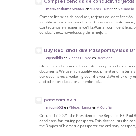
Compre licencias de conducir, tarjetas 
pasaportes, etc. WhatsApp: +4915510
en
Videos Humor
en
Valladolid
marcvandermerwe968
Compre licencias de conducir, tarjetas de identificació
Identificaciones, pasaportes, certificados de matrimonio, l
Contáctenos en jeppemarce112@gmail.com Identificacione
conducir, etc., novedosos y de la mejor...
Buy Real and Fake Passports,Visas,Dri
Certificates etc((+1 708-581-6441
en
Videos Humor
en
Barcelona
crystalhils
Global best documentation center has years of experience
documents.We use high quality equipment and materials t
our documents circulating over the world.We offer only or
and other products for a number of...
passcam avis
en
Videos Humor
en
A Coruña
mjaanb02
On June 17, 2021, the President of the Republic, HE Paul 
conditions for issuing passports. This decree lists the co
the 3 types of biometric passports: the ordinary passport,