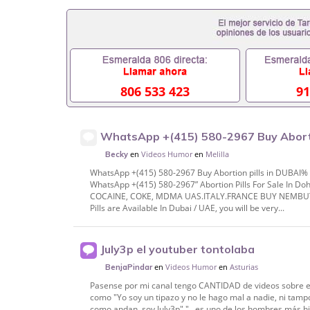
806 533 423
91
WhatsApp +(415) 580-2967 Buy Aborti
% DUTCH Dhabi, @RUSSIAN, Ajman In Do
en
Videos Humor
en
Melilla
Becky
WhatsApp +(415) 580-2967 Buy Abortion pills in DUBAI
WhatsApp +(415) 580-2967” Abortion Pills For Sale In
COCAINE, COKE, MDMA UAS.ITALY.FRANCE BUY NEMBUTAL
Pills are Available In Dubai / UAE, you will be very...
July3p el youtuber tontolaba
en
Videos Humor
en
Asturias
BenjaPindar
Pasense por mi canal tengo CANTIDAD de videos sobre el 
como "Yo soy un tipazo y no le hago mal a nadie, ni ta
como andan, soy July3p" "...es uno de los hombres más hi