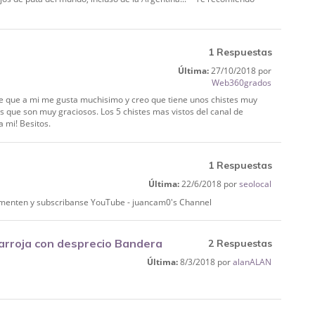
1 Respuestas
Última:
27/10/2018 por
Web360grados
be que a mi me gusta muchisimo y creo que tiene unos chistes muy
s que son muy graciosos. Los 5 chistes mas vistos del canal de
 mi! Besitos.
1 Respuestas
Última:
22/6/2018 por
seolocal
comenten y subscribanse YouTube - juancam0's Channel
 arroja con desprecio Bandera
2 Respuestas
Última:
8/3/2018 por
alanALAN