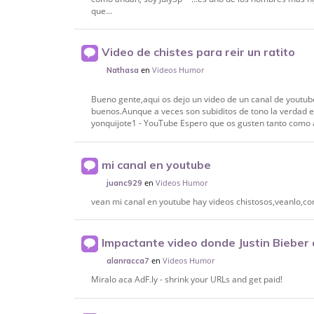
que...
Video de chistes para reir un ratito
en
Videos Humor
Nathasa
Bueno gente,aqui os dejo un video de un canal de youtu
buenos.Aunque a veces son subiditos de tono la verdad e
yonquijote1 - YouTube Espero que os gusten tanto como a
mi canal en youtube
en
Videos Humor
juanc929
vean mi canal en youtube hay videos chistosos,veanlo,
Impactante video donde Justin Bieber
Argentina
en
Videos Humor
alanracca7
Miralo aca AdF.ly - shrink your URLs and get paid!