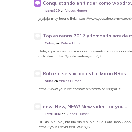
Conquistando en tinder como woodrow
en
Videos Humor
juanc929
jajajaja muy bueno link: https://www.youtube.com/wat
Top escenas 2017 y tomas falsas de m
en
Videos Humor
Cobag
Hola, aqui os dejo los mejores momentos vividos durante
disfrutéis. https://youtu.be/lweysumQ3lk
Rata se se suicida estilo Mario BRos
en
Videos Humor
Nuno
https://www.youtube.com/watch?v=8Wrx0RggmUY
new, New, NEW! New video for you...
en
Videos Humor
Fatal Blue
Hi! Bla, bla, bla , bla bla bla bla, bla, blue. Fatal new vide
https://youtu.be/6DpnUWw9YJA