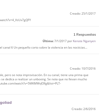
Creado: 25/1/2017
om/watch?v=4_VsUx7gQFY
1 Respuestas
Última:
7/1/2017 por
Kenote Nganyen
l canal 6 Un pequeño corto sobre la violencia en las nocticias...
Creado: 10/7/2016
ple, pero se nota improvisación. En su canal, tiene una prima que
 se dedica a realizar un unboxing. Se nota que no llevan mucho
.youtube.com/watch?v=5MKMWvJOllg&list=PLT-
goliad
Creado: 2/6/2016