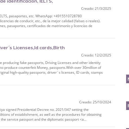
de identificación, IELTS,
Creado: 21/3/2025
n, IELTS, pasaportes, etc. WhatsApp: +4915510728780
icencias de conducir, etc., de la mejor calidad (falsas o reales).
s, pasaportes, certificados de matrimonio y licencias de
ver´s Licenses,Id cards,Birth
Creado: 12/2/2025
 producing fake passports, Driving Licenses and other identity
o produce counterfeit Money, passports.With over 30million of
iginal high-quality passports, driver´s licenses, ID cards, stamps
Creado: 25/10/2024
Biya signed Presidential Decree no. 2021/347 setting the
nditions of establishment, as well as the procedures for obtaining
 the service passport and the diplomatic passport <a...