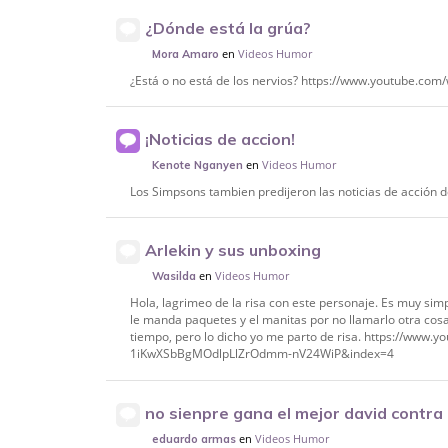
¿Dónde está la grúa?
en
Videos Humor
Mora Amaro
¿Está o no está de los nervios? https://www.youtube.c
¡Noticias de accion!
en
Videos Humor
Kenote Nganyen
Los Simpsons tambien predijeron las noticias de acción de
Arlekin y sus unboxing
en
Videos Humor
Wasilda
Hola, lagrimeo de la risa con este personaje. Es muy sim
le manda paquetes y el manitas por no llamarlo otra cosa
tiempo, pero lo dicho yo me parto de risa. https://www
1iKwXSbBgMOdlpLlZrOdmm-nV24WiP&index=4
no sienpre gana el mejor david contra 
en
Videos Humor
eduardo armas