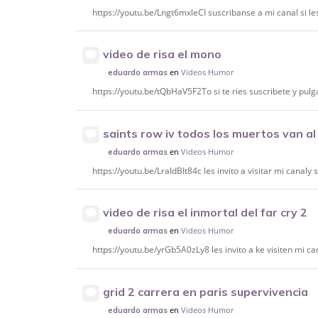
https://youtu.be/Lngt6mxleCI suscribanse a mi canal si le
video de risa el mono
en
Videos Humor
eduardo armas
https://youtu.be/tQbHaV5F2To si te ries suscribete y pulg
saints row iv todos los muertos van al 
en
Videos Humor
eduardo armas
https://youtu.be/LraIdBIt84c les invito a visitar mi canaly 
video de risa el inmortal del far cry 2
en
Videos Humor
eduardo armas
https://youtu.be/yrGb5A0zLy8 les invito a ke visiten mi ca
grid 2 carrera en paris supervivencia
en
Videos Humor
eduardo armas