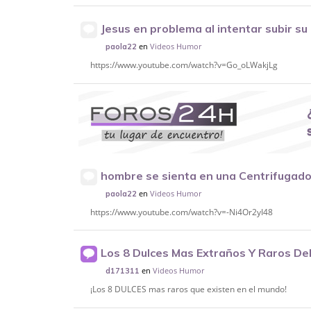
Jesus en problema al intentar subir su 
en
Videos Humor
paola22
https://www.youtube.com/watch?v=Go_oLWakjLg
hombre se sienta en una Centrifugador
en
Videos Humor
paola22
https://www.youtube.com/watch?v=-Ni4Or2yI48
Los 8 Dulces Mas Extraños Y Raros De
en
Videos Humor
d171311
¡Los 8 DULCES mas raros que existen en el mundo!