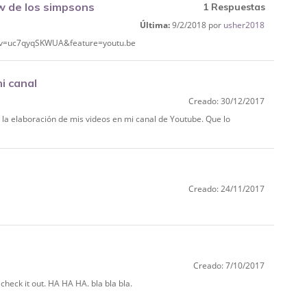
 de los simpsons
1 Respuestas
Última:
9/2/2018 por
usher2018
ch?v=uc7qyqSKWUA&feature=youtu.be
i canal
Creado: 30/12/2017
 la elaboración de mis videos en mi canal de Youtube. Que lo
Creado: 24/11/2017
Creado: 7/10/2017
o. check it out. HA HA HA. bla bla bla.