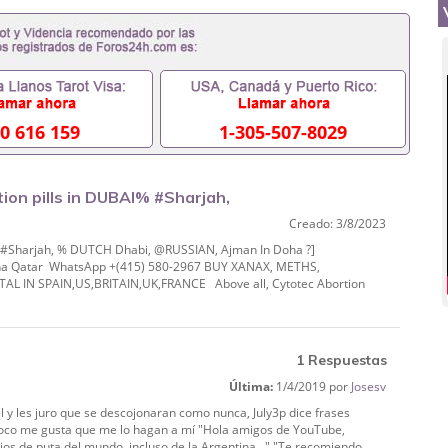
0 616 159
1-305-507-8029
on pills in DUBAI% #Sharjah,
Creado: 3/8/2023
% #Sharjah, % DUTCH Dhabi, @RUSSIAN, Ajman In Doha ?]
 Doha Qatar WhatsApp +(415) 580-2967 BUY XANAX, METHS,
 IN SPAIN,US,BRITAIN,UK,FRANCE Above all, Cytotec Abortion
1 Respuestas
Última:
1/4/2019 por
Josesv
y les juro que se descojonaran como nunca, July3p dice frases
mpoco me gusta que me lo hagan a mí "Hola amigos de YouTube,
jos de puta del mundo, incluso de la Argentina..." "Te recomiendo