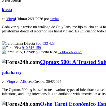
3 Respuestas
kosia
en
Virgo
Última:
26/1/2026 por
simka
Cada vez que reviso un catálogo de OnlyFans, me fijo mucho en la for
plataformas donde el recorrido sea lineal y claro. Es útil cuando todo e
806 533 423
910 616 159
1-305-507-8029
Cipmox 500: A Trusted Solu
juliaharry
en
Virgo
en
Albacete
Creado: 30/8/2024
The Cipmox 500mg is used to treat various types of infections caused by 
infections, and lung infections.It is an antibiotic with amoxicillin a
Osho Tarot Económico Espa