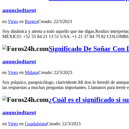
anunciodtarot
en
Virgo
en
Burgos
Creado: 22/3/2023
Soy dinámica y atenta a todo aquello que me digas.Realizo interpreta
MEXICO: +52 55 84 21 13 51 USA: +1 21 37 84 79 82 COLOMBIA
Significado De Soñar Con D
anunciodtarot
en
Virgo
en
Málaga
Creado: 22/3/2023
Soy psíquico, parapsicólogo, clarividente.Mi don lo heredó de antepas
las respuestas a muchas preguntas importantes. Llamanos para leer
¿Cuál es el significado si 
anunciodtarot
en
Virgo
en
Guadalajara
Creado: 22/3/2023