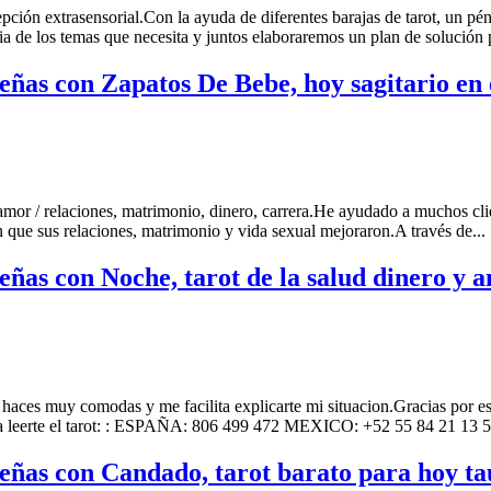
pción extrasensorial.Con la ayuda de diferentes barajas de tarot, un pé
 de los temas que necesita y juntos elaboraremos un plan de solución p
sueñas con Zapatos De Bebe, hoy sagitario en
 amor / relaciones, matrimonio, dinero, carrera.He ayudado a muchos clie
n que sus relaciones, matrimonio y vida sexual mejoraron.A través de...
sueñas con Noche, tarot de la salud dinero y 
es muy comodas y me facilita explicarte mi situacion.Gracias por esc
s para leerte el tarot: : ESPAÑA: 806 499 472 MEXICO: +52 55 84 21
sueñas con Candado, tarot barato para hoy t