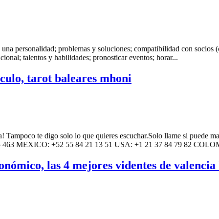
de una personalidad; problemas y soluciones; compatibilidad con socios (c
ional; talentos y habilidades; pronosticar eventos; horar...
ulo, tarot baleares mhoni
ada! Tampoco te digo solo lo que quieres escuchar.Solo llame si puede m
932 995 463 MEXICO: +52 55 84 21 13 51 USA: +1 21 37 84 79 82 C
nómico, las 4 mejores videntes de valencia