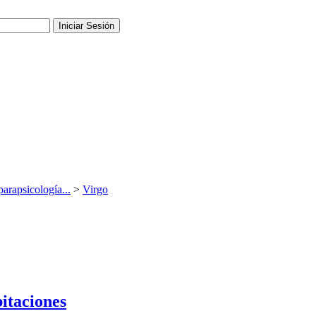
parapsicología...
>
Virgo
bitaciones