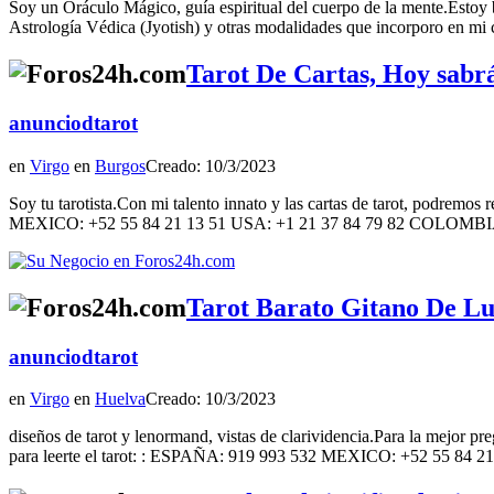
Soy un Oráculo Mágico, guía espiritual del cuerpo de la mente.Estoy 
Astrología Védica (Jyotish) y otras modalidades que incorporo en mi co
Tarot De Cartas, Hoy sabrás
anunciodtarot
en
Virgo
en
Burgos
Creado: 10/3/2023
Soy tu tarotista.Con mi talento innato y las cartas de tarot, podremo
MEXICO: +52 55 84 21 13 51 USA: +1 21 37 84 79 82 COLOMBIA
Tarot Barato Gitano De Luz,
anunciodtarot
en
Virgo
en
Huelva
Creado: 10/3/2023
diseños de tarot y lenormand, vistas de clarividencia.Para la mejor p
para leerte el tarot: : ESPAÑA: 919 993 532 MEXICO: +52 55 8