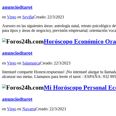
anunciodtarot
en
Virgo
en
Sevilla
Creado: 22/3/2023
Asesoro en las siguientes áreas: astrología natal, retrato psicológico 
para tipos y áreas de negocio), previsión empresarial; orientación vocac
Horóscopo Económico Orac
anunciodtarot
en
Virgo
en
Salamanca
Creado: 22/3/2023
Intentaré compartir Honest.respuestas! ¡No intentaré alargar tu llam
alcanzar sus metas. Llamanos para leerte el tarot: : ESPAÑA: 
Mi Horóscopo Personal Eco
anunciodtarot
en
Virgo
en
Navarra
Creado: 22/3/2023