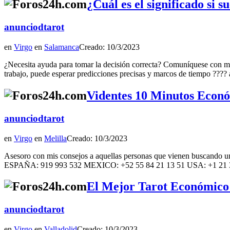
¿Cuál es el significado si 
anunciodtarot
en
Virgo
en
Salamanca
Creado: 10/3/2023
¿Necesita ayuda para tomar la decisión correcta? Comuníquese con myst
trabajo, puede esperar predicciones precisas y marcos de tiempo ???? a
Videntes 10 Minutos Econó
anunciodtarot
en
Virgo
en
Melilla
Creado: 10/3/2023
Asesoro con mis consejos a aquellas personas que vienen buscando una c
ESPAÑA: 919 993 532 MEXICO: +52 55 84 21 13 51 USA: +1 21
El Mejor Tarot Económico D
anunciodtarot
en
Virgo
en
Valladolid
Creado: 10/3/2023