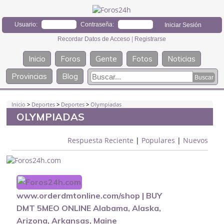
Usuario:
Contraseña:
Recordar Datos de Acceso
|
Registrarse
Inicio
Foros
Gente
Fotos
Noticias
Provincias
Blog
Inicio
>
Deportes
>
Deportes
>
Olympiadas
OLYMPIADAS
Respuesta Reciente
|
Populares
|
Nuevos
www.orderdmtonline.com/shop | BUY
DMT 5MEO ONLINE Alabama, Alaska,
Arizona, Arkansas, Maine