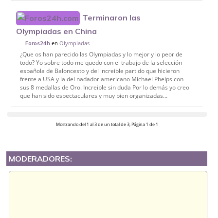
Terminaron las
Olympiadas en China
en
Olympiadas
Foros24h
¿Que os han parecido las Olympiadas y lo mejor y lo peor de
todo? Yo sobre todo me quedo con el trabajo de la selección
española de Baloncesto y del increible partido que hicieron
frente a USA y la del nadador americano Michael Phelps con
sus 8 medallas de Oro. Increible sin duda Por lo demás yo creo
que han sido espectaculares y muy bien organizadas...
Mostrando del 1 al 3 de un total de 3, Página 1 de 1
MODERADORES: