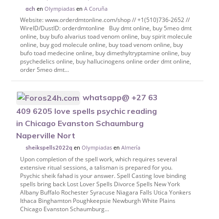
en
Olympiadas
en
A Coruña
ach
Website: www.orderdmtonline.com/shop // +1(510)736-2652 //
WireID/DustID: orderdmtonline Buy dmt online, buy 5meo dmt
online, buy bufo alvarius toad venom online, buy spirit molecule
online, buy god molecule online, buy toad venom online, buy
bufo toad medecine online, buy dimethyltryptamine online, buy
psychedelics online, buy hallucinogens online order dmt online,
order 5meo dmt...
whatsapp@ +27 63
409 6205 love spells psychic reading
in Chicago Evanston Schaumburg
Naperville Nort
en
Olympiadas
en
Almería
sheikspells2022q
Upon completion of the spell work, which requires several
extensive ritual sessions, a talisman is prepared for you.
Psychic sheik fahad is your answer. Spell Casting love binding
spells bring back Lost Lover Spells Divorce Spells New York
Albany Buffalo Rochester Syracuse Niagara Falls Utica Yonkers
Ithaca Binghamton Poughkeepsie Newburgh White Plains
Chicago Evanston Schaumburg...