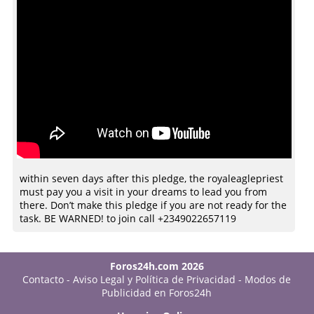
with­in seven days after this pledg­e, the royaleaglepriest
must pay you a visit in your dream­s to lead you from
there­. Do­n’t make this pledg­e if you are not ready for the
task.­ BE WARNE­D! to join call +2349022657119
Foros24h.com 2026
Contacto
-
Aviso Legal y Política de Privacidad
-
Modos de
Publicidad en Foros24h