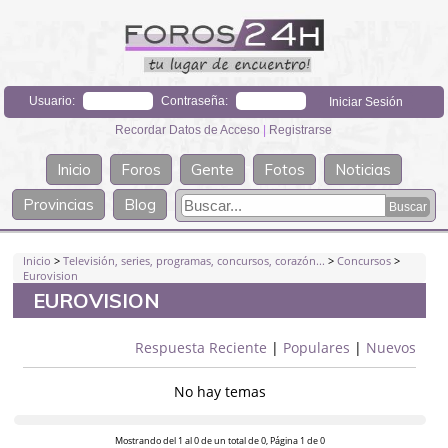
Usuario:
Contraseña:
Recordar Datos de Acceso
|
Registrarse
Inicio
Foros
Gente
Fotos
Noticias
Provincias
Blog
Inicio
>
Televisión, series, programas, concursos, corazón...
>
Concursos
>
Eurovision
EUROVISION
Respuesta Reciente
|
Populares
|
Nuevos
No hay temas
Mostrando del 1 al 0 de un total de 0, Página 1 de 0