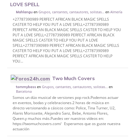
LOVE SPELL
en
Grupos, cantantes, cantautores, solistas...
en
Almería
Mahlangu
+27787390989 PERFECT AFRICAN BLACK MAGIC SPELLS
CASTER TO HELP YOU PUT A LOVE SPELL+27787390989
PERFECT AFRICAN BLACK MAGIC SPELLS CASTER TO HELP YOU
PUT A LOVE SPELL+27787390989 PERFECT AFRICAN BLACK
MAGIC SPELLS CASTER TO HELP YOU PUT A LOVE
SPELL+27787390989 PERFECT AFRICAN BLACK MAGIC SPELLS
CASTER TO HELP YOU PUT A LOVE SPELL+27787390989
PERFECT AFRICAN BLACK MAGIC SPELLS CASTER TO HELP
YOU...
Two Much Covers
en
Grupos, cantantes, cantautores, solistas...
en
tommybass
Barcelona
Somos un dúo musical de versiones pop rock.Podemos actuar
en eventos, bodas y celebraciones.2 horas de música en
directo versionando a cásicos como: Police, Tina Turner, U2,
Alanis Morissette, Alejandro Sanz, Bebe, Antonio Flores,
Queen.y muchos más.Puedes ver nuestros vídeos en:
https://twomuchcovers.com/ Esperamos que os guste nuestra
actuación