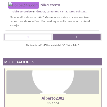
Nika costa
en
Grupos, cantantes, cantautores, solistas...
clairesorpraise
Os acordáis de esta niña? Me encanta esta canción, me trae
recuerdos de mi niñez. Recuerdo que solía cantarla frente al
espejo,
1
2
Mostrando del 1 al 50 de un total de 57, Página 1 de 2
MODERADORES:
Alberto2302
46 años