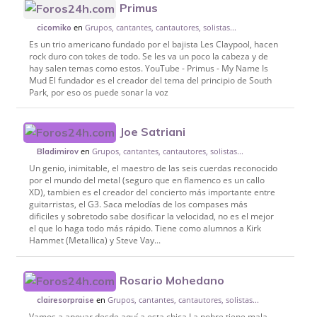
Primus
en
Grupos, cantantes, cantautores, solistas...
cicomiko
Es un trio americano fundado por el bajista Les Claypool, hacen
rock duro con tokes de todo. Se les va un poco la cabeza y de
hay salen temas como estos. YouTube - Primus - My Name Is
Mud El fundador es el creador del tema del principio de South
Park, por eso os puede sonar la voz
Joe Satriani
en
Grupos, cantantes, cantautores, solistas...
Bladimirov
Un genio, inimitable, el maestro de las seis cuerdas reconocido
por el mundo del metal (seguro que en flamenco es un callo
XD), tambien es el creador del concierto más importante entre
guitarristas, el G3. Saca melodías de los compases más
dificiles y sobretodo sabe dosificar la velocidad, no es el mejor
el que lo haga todo más rápido. Tiene como alumnos a Kirk
Hammet (Metallica) y Steve Vay...
Rosario Mohedano
en
Grupos, cantantes, cantautores, solistas...
clairesorpraise
Vamos a apoyar desde aquí a esta chica La pobre tiene mala