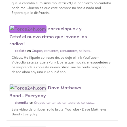
que la cantaba el mismisimo Patrick!!Que por cierto no cantaba
nada mal...bueno es que este hombre no hacia nada mal
Espero que lo disfruteis.
zarzuelapunk y
Zeta! el nuevo ritmo que invade las
radios!
en
Grupos, cantantes, cantautores, solistas...
caolate
Chicos, He flipado con este tío. os dejo el link YouTube -
Videoclip Zeta ZarzuelaPunk L para que movais el esqueleteo y
os sorprendais con este nuevo ritmo. me he reido mogollón
desde ahoa soy una xulapunk! cao
Dave Mathews
Band - Everyday
en
Grupos, cantantes, cantautores, solistas...
cicomiko
Este video da un buen rollo brutal YouTube - Dave Matthews
Band - Everyday