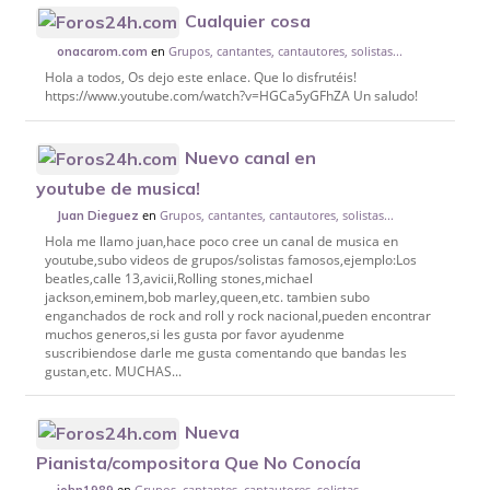
Cualquier cosa
en
Grupos, cantantes, cantautores, solistas...
onacarom.com
Hola a todos, Os dejo este enlace. Que lo disfrutéis!
https://www.youtube.com/watch?v=HGCa5yGFhZA Un saludo!
Nuevo canal en
youtube de musica!
en
Grupos, cantantes, cantautores, solistas...
Juan Dieguez
Hola me llamo juan,hace poco cree un canal de musica en
youtube,subo videos de grupos/solistas famosos,ejemplo:Los
beatles,calle 13,avicii,Rolling stones,michael
jackson,eminem,bob marley,queen,etc. tambien subo
enganchados de rock and roll y rock nacional,pueden encontrar
muchos generos,si les gusta por favor ayudenme
suscribiendose darle me gusta comentando que bandas les
gustan,etc. MUCHAS...
Nueva
Pianista/compositora Que No Conocía
en
Grupos, cantantes, cantautores, solistas...