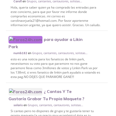
en
Grupos, cantantes, cantautores, solistas...
Caroll
Hola, queria saber quien ya ha comprado las entradas para
este concierto, para que por favor me informe donde
comprarlas economicas. mi correo es
carolinaorjuela21@hotmail.com. Por favor aportenme
informacion urgente, ya que quiero asistir. Gracias. Un saludo.
para ayudar a Likin
Park
en
Grupos, cantantes, cantautores, solistas...
numb182
esto es una noticia para los fanaticos de linkin park,
nesesitamos su voto para que paramore no nos gane
paramore lleva como 3millones de votos y Linkin Park va por
los 138mil, si eres fanatico de linkin park ayudalo a votando es
esta pag.NO DEJES QUE PARAMORE GANE!!!
¿ Cantas Y Te
Gustaría Grabar Tu Propia Maqueta ?
en
Grupos, cantantes, cantautores, solistas...
solaris
Si cantas pero no dispones de grupo y te gustaría tener tu
propia maqueta (a un precio muy económico) ésta es tu