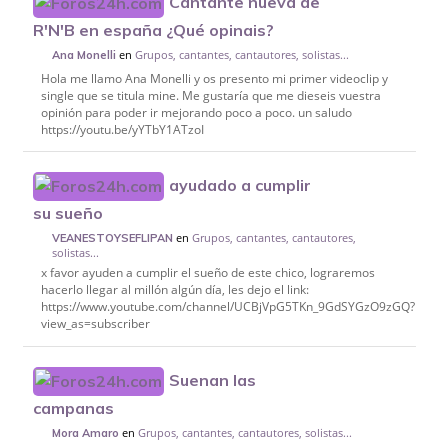
Cantante nueva de
R'N'B en españa ¿Qué opinais?
en
Grupos, cantantes, cantautores, solistas...
Ana Monelli
Hola me llamo Ana Monelli y os presento mi primer videoclip y
single que se titula mine. Me gustaría que me dieseis vuestra
opinión para poder ir mejorando poco a poco. un saludo
https://youtu.be/yYTbY1ATzoI
ayudado a cumplir
su sueño
en
Grupos, cantantes, cantautores,
VEANESTOYSEFLIPAN
solistas...
x favor ayuden a cumplir el sueño de este chico, lograremos
hacerlo llegar al millón algún día, les dejo el link:
https://www.youtube.com/channel/UCBjVpG5TKn_9GdSYGzO9zGQ?
view_as=subscriber
Suenan las
campanas
en
Grupos, cantantes, cantautores, solistas...
Mora Amaro