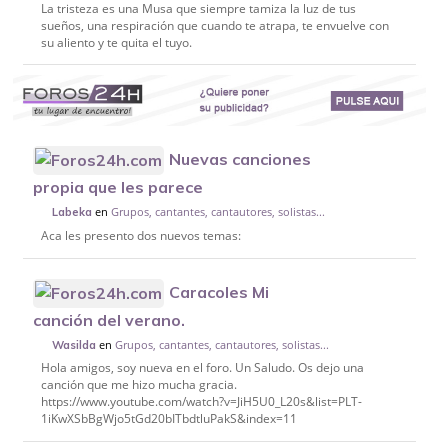
La tristeza es una Musa que siempre tamiza la luz de tus
sueños, una respiración que cuando te atrapa, te envuelve con
su aliento y te quita el tuyo.
Nuevas canciones
propia que les parece
en
Grupos, cantantes, cantautores, solistas...
Labeka
Aca les presento dos nuevos temas:
Caracoles Mi
canción del verano.
en
Grupos, cantantes, cantautores, solistas...
Wasilda
Hola amigos, soy nueva en el foro. Un Saludo. Os dejo una
canción que me hizo mucha gracia.
https://www.youtube.com/watch?v=JiH5U0_L20s&list=PLT-
1iKwXSbBgWjo5tGd20bITbdtluPakS&index=11