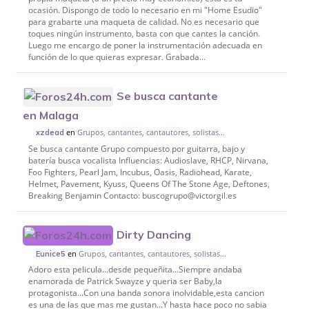
ocasión. Dispongo de todo lo necesario en mi "Home Esudio"
para grabarte una maqueta de calidad. No es necesario que
toques ningún instrumento, basta con que cantes la canción.
Luego me encargo de poner la instrumentación adecuada en
función de lo que quieras expresar. Grabada...
Se busca cantante
en Malaga
en
Grupos, cantantes, cantautores, solistas...
xzdead
Se busca cantante Grupo compuesto por guitarra, bajo y
batería busca vocalista Influencias: Audioslave, RHCP, Nirvana,
Foo Fighters, Pearl Jam, Incubus, Oasis, Radiohead, Karate,
Helmet, Pavement, Kyuss, Queens Of The Stone Age, Deftones,
Breaking Benjamin Contacto: buscogrupo@victorgil.es
Dirty Dancing
en
Grupos, cantantes, cantautores, solistas...
Eunice5
Adoro esta pelicula...desde pequeñita...Siempre andaba
enamorada de Patrick Swayze y queria ser Baby,la
protagonista...Con una banda sonora inolvidable,esta cancion
es una de las que mas me gustan...Y hasta hace poco no sabia