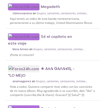
Megadeth
en
Grupos, cantantes, cantautores, solistas...
clairesorpraise
Aquí teneís un video de esta banda norteamericana,
perteneciente a su último trabajo, United Abominatons Besos
Sé el copiloto en
este viaje
en
Grupos, cantantes, cantautores, solistas...
Mora Amaro
¡Ponte el cinturón!
★ 𝚲п𝚲 Ǥ𝚲ñ𝚲𝛕𝔘Ḻ -
"LO MEJO
en
Grupos, cantantes, cantautores, solistas...
anamagperez
Hola a todos: Quisiera compartir éste video con las canciones
de mi nuevo álbum. Muy agradecida si os suscribís, dáis "like" o
compartís (suscribe,like & share). Gracias!! ￼ Salu2* ￼