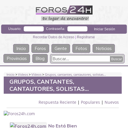
Usuario:
Contraseña:
Recordar Datos de Acceso
|
Registrarse
Inicio
Foros
Gente
Fotos
Noticias
Provincias
Blog
Inicio
>
Videos
>
Vídeos
>
Grupos, cantantes, cantautores, solistas...
GRUPOS, CANTANTES,
CANTAUTORES, SOLISTAS...
Respuesta Reciente
|
Populares
|
Nuevos
No Está Bien