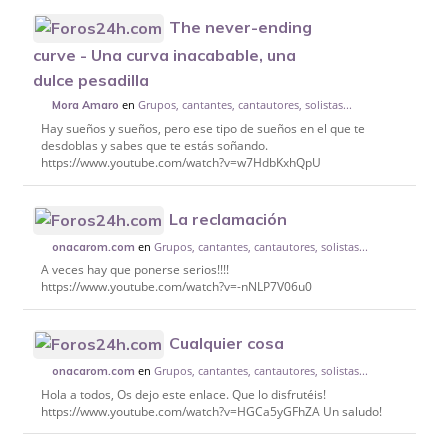
The never-ending
curve - Una curva inacabable, una
dulce pesadilla
en
Grupos, cantantes, cantautores, solistas...
Mora Amaro
Hay sueños y sueños, pero ese tipo de sueños en el que te
desdoblas y sabes que te estás soñando.
https://www.youtube.com/watch?v=w7HdbKxhQpU
La reclamación
en
Grupos, cantantes, cantautores, solistas...
onacarom.com
A veces hay que ponerse serios!!!!
https://www.youtube.com/watch?v=-nNLP7V06u0
Cualquier cosa
en
Grupos, cantantes, cantautores, solistas...
onacarom.com
Hola a todos, Os dejo este enlace. Que lo disfrutéis!
https://www.youtube.com/watch?v=HGCa5yGFhZA Un saludo!