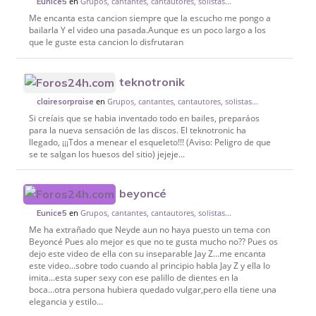
en
Grupos, cantantes, cantautores, solistas...
Eunice5
Me encanta esta cancion siempre que la escucho me pongo a
bailarla Y el video una pasada.Aunque es un poco largo a los
que le guste esta cancion lo disfrutaran
teknotronik
en
Grupos, cantantes, cantautores, solistas...
clairesorpraise
Si creíais que se habia inventado todo en bailes, preparáos
para la nueva sensación de las discos. El teknotronic ha
llegado, ¡¡¡Tdos a menear el esqueleto!!! (Aviso: Peligro de que
se te salgan los huesos del sitio) jejeje...
beyoncé
en
Grupos, cantantes, cantautores, solistas...
Eunice5
Me ha extrañado que Neyde aun no haya puesto un tema con
Beyoncé Pues alo mejor es que no te gusta mucho no?? Pues os
dejo este video de ella con su inseparable Jay Z...me encanta
este video...sobre todo cuando al principio habla Jay Z y ella lo
imita...esta super sexy con ese palillo de dientes en la
boca...otra persona hubiera quedado vulgar,pero ella tiene una
elegancia y estilo...