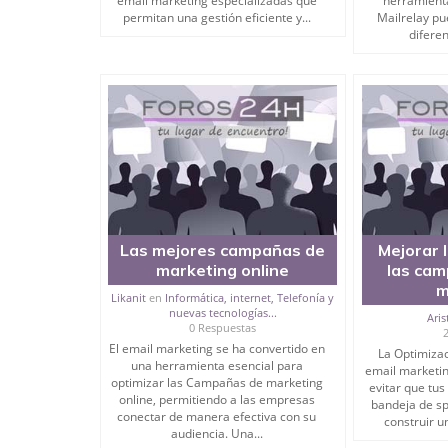
email marketing especializadas que
herramient
permitan una gestión eficiente y...
Mailrelay p
diferen
Las mejores campañas de
Mejorar 
marketing online
las cam
m
Likanit
en
Informática, internet, Telefonía y
nuevas tecnologías...
Aris
0 Respuestas
El email marketing se ha convertido en
La Optimiza
una herramienta esencial para
email marketi
optimizar las Campañas de marketing
evitar que tus
online, permitiendo a las empresas
bandeja de sp
conectar de manera efectiva con su
construir un
audiencia. Una...