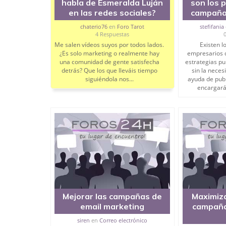
habla de Esmeralda Luján
son los 
en las redes sociales?
campañas
chaterio76
en
Foro Tarot
stefifania
4 Respuestas
Me salen vídeos suyos por todos lados.
Existen l
¿Es solo marketing o realmente hay
empresarios 
una comunidad de gente satisfecha
estrategias pu
detrás? Que los que lleváis tiempo
sin la neces
siguiéndola nos...
ayuda de publ
encargarán
Mejorar las campañas de
Maximiza
email marketing
campaña
siren
en
Correo electrónico