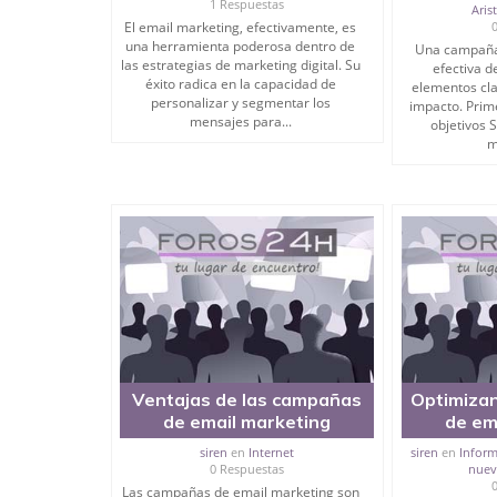
1 Respuestas
Aris
El email marketing, efectivamente, es
una herramienta poderosa dentro de
Una campaña 
las estrategias de marketing digital. Su
efectiva d
éxito radica en la capacidad de
elementos cl
personalizar y segmentar los
impacto. Prime
mensajes para...
objetivos 
m
Ventajas de las campañas
Optimiza
de email marketing
de em
siren
en
Internet
siren
en
Inform
0 Respuestas
nueva
Las campañas de email marketing son