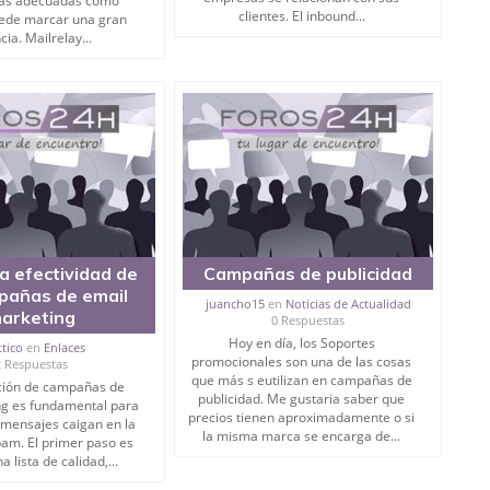
as adecuadas como
clientes. El inbound...
uede marcar una gran
cia. Mailrelay...
la efectividad de
Campañas de publicidad
pañas de email
juancho15
en
Noticias de Actualidad
arketing
0 Respuestas
Hoy en día, los Soportes
ttico
en
Enlaces
promocionales son una de las cosas
2 Respuestas
que más s eutilizan en campañas de
ción de campañas de
publicidad. Me gustaria saber que
ng es fundamental para
precios tienen aproximadamente o si
 mensajes caigan en la
la misma marca se encarga de...
am. El primer paso es
a lista de calidad,...