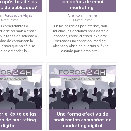
propósitos de las
campañas de email
 de publicidad?
marketing.
en
Foros sobre Viajes
Aristtico
en
Internet
0 Respuestas
1 Respuestas
os comerciantes o
En los negocios por internet, son
que se animan a crear
muchas las opciones para darse a
blicitarias en soledad y
conocer, ganar clientes, explorar
idad de contar con la
mercados no conocido, medir el
icistas que no sólo se
alcance y abrir las puertas al éxito
 de entender la...
cuando por ejemplo te...
r el éxito de las
Una forma efectiva de
s de marketing
analizar las campañas de
digital
marketing digital