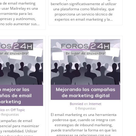
a de email marketing
benefician significativamente al utilizar
de usar Mailrelay es una
una plataforma como Mailrelay, que
erramienta para las
proporciona un servicio técnico de
presas y autónomos,
expertos en email marketing y la...
no solo aumentar sus...
 mejorar las
Mejorando las campañas
ñas de email
de marketing digital
arketing
Bonnied
en
Internet
0 Respuestas
tico
en
Off Topic
0 Respuestas
El email marketing es una herramienta
poderosa que, cuando se integra con
 campañas de email
estrategias de inbound marketing,
sencial para maximizar
puede transformar la forma en que las
y rentabilidad. Utilizar
empresas se relacionan con sus