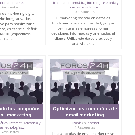
ttico
en
Internet
Likanit
en
Informática, internet, Telefonía y
0 Respuestas
nuevas tecnologías...
0 Respuestas
de marketing digital
El marketing basado en datos es
ebe integrar varios
fundamental en la actualidad, ya que
ave para maximizar su
permite a las empresas tomar
ro, es esencial definir
decisiones informadas y orientadas al
SMART (específicos,
cliente. Utilizando datos precisos y
edibles,...
análisis, las...
ndo las campañas
Optimizar las campañas de
ail marketing
email marketing
ática, internet, Telefonía y
Likanit
en
Internet
s tecnologías...
1 Respuestas
0 Respuestas
Las campañas de email marketing se