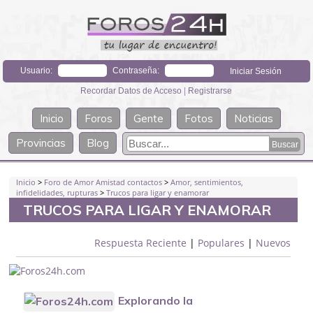
Usuario:
Contraseña:
Recordar Datos de Acceso
|
Registrarse
Inicio
Foros
Gente
Fotos
Noticias
Provincias
Blog
Inicio
>
Foro de Amor Amistad contactos
>
Amor, sentimientos,
infidelidades, rupturas
>
Trucos para ligar y enamorar
TRUCOS PARA LIGAR Y ENAMORAR
Respuesta Reciente
|
Populares
|
Nuevos
Explorando la