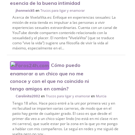
esencia de la buena intimidad
en
Trucos para ligar y enamorar
jhonnwick5
Acerca de VivelaVita.es: Enfoque en experiencias sexuales: La
misión de esta tienda es impulsar a las personas a vivir
experiencias sexuales extraordinarias. Cuenta con un canal de
YouTube donde comparten contenido relacionado con la
sexualidad y el placer. El nombre “VivelaVita” (que se traduce
como “vive la vida”) sugiere una filosofía de vivir la vida al
máximo, especialmente en el...
Cómo puedo
enamorar a un chico que no me
conoce y con el que no coincido ni
tengo amigos en común?
en
Trucos para ligar y enamorar
en
Murcia
Carolinita2002
Tengo 18 años. Hace poco entré a la uni por primera vez y en
mi facultad se imparten varias carreras, de modo que en el
patio hay gente de cualquier grado. El caso es que desde el
primer día veo a un chico súper lindo (no está en mi clase ni en
mi carrera), que suele estar por la zona en la que yo me pongo
a hablar con mis compañeros. Le seguí en redes y me siguió de
vuelta pero no soy...