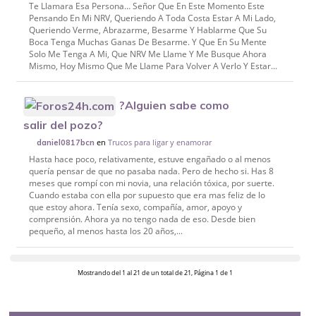
Te Llamara Esa Persona… Señor Que En Este Momento Este
Pensando En Mi NRV, Queriendo A Toda Costa Estar A Mi Lado,
Queriendo Verme, Abrazarme, Besarme Y Hablarme Que Su
Boca Tenga Muchas Ganas De Besarme. Y Que En Su Mente
Solo Me Tenga A Mi, Que NRV Me Llame Y Me Busque Ahora
Mismo, Hoy Mismo Que Me Llame Para Volver A Verlo Y Estar...
?Alguien sabe como
salir del pozo?
en
Trucos para ligar y enamorar
daniel0817bcn
Hasta hace poco, relativamente, estuve engañado o al menos
quería pensar de que no pasaba nada. Pero de hecho si. Has 8
meses que rompí con mi novia, una relación tóxica, por suerte.
Cuando estaba con ella por supuesto que era mas feliz de lo
que estoy ahora. Tenía sexo, compañía, amor, apoyo y
comprensión. Ahora ya no tengo nada de eso. Desde bien
pequeño, al menos hasta los 20 años,...
Mostrando del 1 al 21 de un total de 21, Página 1 de 1