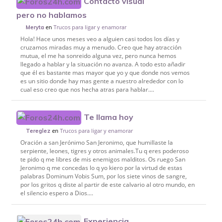
Contacto visual
pero no hablamos
en
Trucos para ligar y enamorar
Meryta
Hola! Hace unos meses veo a alguien casi todos los días y
cruzamos miradas muy a menudo. Creo que hay atracción
mutua, el me ha sonreido alguna vez, pero nunca hemos
llegado a hablar y la situación no avanza. A todo esto añadir
que él es bastante mas mayor que yo y que donde nos vemos
es un sitio donde hay mas gente a nuestro alrededor con lo
cual eso creo que nos hecha atras para hablar....
Te llama hoy
en
Trucos para ligar y enamorar
Tereglez
Oración a san Jerónimo San Jeronimo, que humillaste la
serpiente, leones, tigres y otros animales.Tu q eres poderoso
te pido q me libres de mis enemigos malditos. Os ruego San
Jeronimo q me concedas lo q yo kiero por la virtud de estas
palabras Dominum Vobis Sum, por los siete vinos de sangre,
por los gritos q diste al partir de este calvario al otro mundo, en
el silencio espero a Dios....
Experiencia