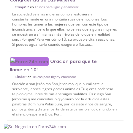
en
Trucos para ligar y enamorar
franju17
La sociedad ve a las mujeres como si estuvieran
constantemente en una montaña rusa de emociones. Los
hombres les temen a las mujeres que ven con este tipo de
inconsistencia, pero lo que ellos no ven es que algunas mujeres
se muestran a sí mismas más frívolas de lo que en realidad
son. ¿Por qué? Para ver cómo TÚ, su probable cita, reaccionas.
Si puedes aguantarla cuando exagera o fluctúa...
Oracion para que te
llame en 10'
en
Trucos para ligar y enamorar
LindaP
Oración a san Jerónimo San Jeronimo, que humillaste la
serpiente, leones, tigres y otros animales.Tu q eres poderoso
te pido q me libres de mis enemigos malditos. Os ruego San
Jeronimo q me concedas lo q yo kiero por la virtud de estas
palabras Dominum Vobis Sum, por los siete vinos de sangre,
por los gritos q diste al partir de este calvario al otro mundo, en
el silencio espero a Dios. Por...