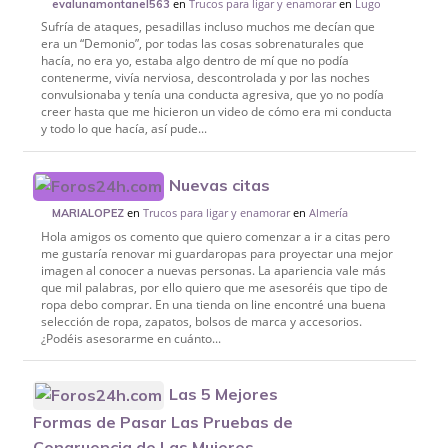
en
Trucos para ligar y enamorar
en
Lugo
evalunamontanel563
Sufría de ataques, pesadillas incluso muchos me decían que
era un “Demonio”, por todas las cosas sobrenaturales que
hacía, no era yo, estaba algo dentro de mí que no podía
contenerme, vivía nerviosa, descontrolada y por las noches
convulsionaba y tenía una conducta agresiva, que yo no podía
creer hasta que me hicieron un video de cómo era mi conducta
y todo lo que hacía, así pude...
Nuevas citas
en
Trucos para ligar y enamorar
en
Almería
MARIALOPEZ
Hola amigos os comento que quiero comenzar a ir a citas pero
me gustaría renovar mi guardaropas para proyectar una mejor
imagen al conocer a nuevas personas. La apariencia vale más
que mil palabras, por ello quiero que me asesoréis que tipo de
ropa debo comprar. En una tienda on line encontré una buena
selección de ropa, zapatos, bolsos de marca y accesorios.
¿Podéis asesorarme en cuánto...
Las 5 Mejores
Formas de Pasar Las Pruebas de
Congruencia de Las Mujeres