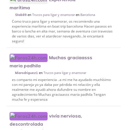
marítima
en
Trucos para ligar y enamorar
en
Barcelona
Stab89
Como truco para ligar y enamorar, os recomiendo una
experiencia marítima en boat trip barcelona Hacen paseos en
barco o lancha en alta mar, semana de aventura con travesias
de varios dias, ver el atardecer navegando...le encantará
seguro!
Muchas graciaasss
maria padhila
en
Trucos para ligar y enamorar
Miarodriguez1
es comparto mi experiencia ..a mi me ha ayudado muchísimo
con mi pareja yo ya daba por pérdida mi relación y ella
realmente me ayudó ahora dufundire su nombre en
agradecimiento Muchas graciaasss maria padhila Tengan
mucha fe y esperanza
vivía nerviosa,
descontrolada