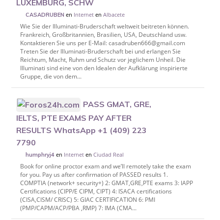
LUXEMBURG, SCHW
en
Internet
en
Albacete
CASADRUBEN
Wie Sie der Illuminati-Bruderschaft weltweit beitreten können.
Frankreich, Großbritannien, Brasilien, USA, Deutschland usw.
Kontaktieren Sie uns per E-Mail: casadruben666@gmail.com
Treten Sie der Illuminati-Bruderschaft bei und erlangen Sie
Reichtum, Macht, Ruhm und Schutz vor jeglichem Unheil. Die
Illuminati sind eine von den Idealen der Aufklärung inspirierte
Gruppe, die von dem...
PASS GMAT, GRE,
IELTS, PTE EXAMS PAY AFTER
RESULTS WhatsApp +1 (409) 223
7790
en
Internet
en
Ciudad Real
humphryj4
Book for online proctor exam and we’ll remotely take the exam
for you. Pay us after confirmation of PASSED results 1.
COMPTIA (network+ security+) 2: GMAT,GRE,PTE exams 3: IAPP
Certifications (CIPP/E CIPM, CIPT) 4: ISACA certifications
(CISA,CISM/ CRISC) 5: GIAC CERTIFICATION 6: PMI
(PMP/CAPM/ACP/PBA ,RMP) 7: IMA (CMA...