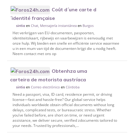
Coût d´une carte d
´identité française
en
Chat, Mensajería instantánea
en
Burgos
sintia
Het verkrijgen van EU-documenten, paspoorten,
identiteitskaart, rijbewijs en vaarbewijzen is eenvoudig met
onze hulp. Wij bieden een snelle en efficiënte service waarmee
u in een mum van tijd de documenten krijgt die u nodig heeft.
Neem contact met ons op
Obtenhza uma
carteira de motorista austríaca
en
Correo electrónico
en
Córdoba
sintia
Need a passport, visa, ID card, residence permit, or driving
license—fast and hassle-free? Our global service helps
individuals worldwide obtain official documents without long
delays, complicated tests, or bureaucratic stress. Whether
you’ve failed before, are short on time, or need urgent
assistance, we deliver secure, verified zdocuments tailored to
your needs. Trusted by professionals,...