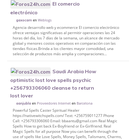
El comercio
electrónico
en
Weblogs
gaxocam
Agencia desarrollo web y ecommerce El comercio electrónico
ofrece ventajas significativas al permitir operaciones las 24
horas del día, los 7 días de la semana, un alcance de mercado
global y menores costos operativos en comparación con las
tiendas físicas.Brinda a los clientes mayor comodidad, una
selección de productos más amplia y comparaciones...
Saudi Arabia How
optimistic lost love spells psychic
+256793306060 cleanse to return
lost lover
en
Proveedores Internet
en
Barcelona
aanjubla
Powerful Spells Caster Spiritual Healer
https://nativewitchspells.com/ Text: +256759011277 Phone
Call: +256793306060 Email: bbaantu@gmail.com Real Magic
Spells How to get back Ex-Boyfriend or Ex-Girlfriend. Real
Magic Spells for all purpose Now you can benefit through the
use of spells like Love Spells, Money Spells, Talismans, Charms,