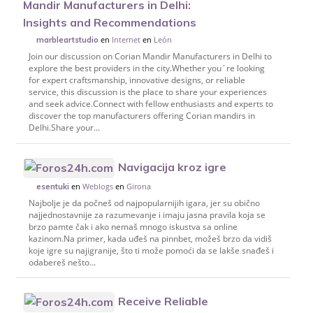
Mandir Manufacturers in Delhi:
Insights and Recommendations
en
Internet
en
León
marbleartstudio
Join our discussion on Corian Mandir Manufacturers in Delhi to
explore the best providers in the city.Whether you´re looking
for expert craftsmanship, innovative designs, or reliable
service, this discussion is the place to share your experiences
and seek advice.Connect with fellow enthusiasts and experts to
discover the top manufacturers offering Corian mandirs in
Delhi.Share your...
Navigacija kroz igre
en
Weblogs
en
Girona
esentuki
Najbolje je da počneš od najpopularnijih igara, jer su obično
najjednostavnije za razumevanje i imaju jasna pravila koja se
brzo pamte čak i ako nemaš mnogo iskustva sa online
kazinom.Na primer, kada uđeš na pinnbet, možeš brzo da vidiš
koje igre su najigranije, što ti može pomoći da se lakše snađeš i
odabereš nešto...
Receive Reliable