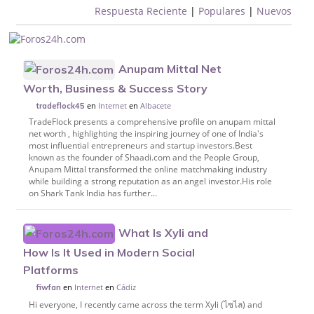
Respuesta Reciente
|
Populares
|
Nuevos
Anupam Mittal Net
Worth, Business & Success Story
en
Internet
en
Albacete
tradeflock45
TradeFlock presents a comprehensive profile on anupam mittal
net worth , highlighting the inspiring journey of one of India's
most influential entrepreneurs and startup investors.Best
known as the founder of Shaadi.com and the People Group,
Anupam Mittal transformed the online matchmaking industry
while building a strong reputation as an angel investor.His role
on Shark Tank India has further...
What Is Xyli and
How Is It Used in Modern Social
Platforms
en
Internet
en
Cádiz
fiwfan
Hi everyone, I recently came across the term Xyli (ไซไล) and