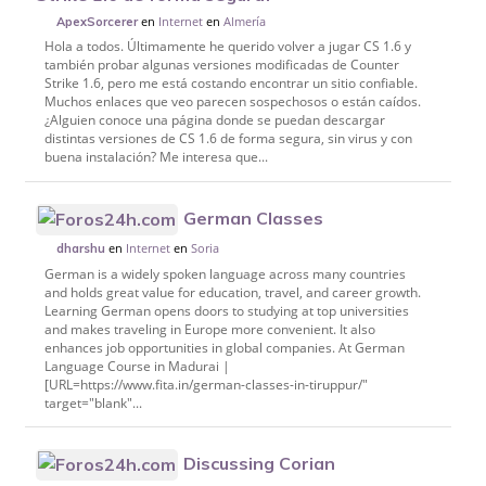
en
Internet
en
Almería
ApexSorcerer
Hola a todos. Últimamente he querido volver a jugar CS 1.6 y
también probar algunas versiones modificadas de Counter
Strike 1.6, pero me está costando encontrar un sitio confiable.
Muchos enlaces que veo parecen sospechosos o están caídos.
¿Alguien conoce una página donde se puedan descargar
distintas versiones de CS 1.6 de forma segura, sin virus y con
buena instalación? Me interesa que...
German Classes
en
Internet
en
Soria
dharshu
German is a widely spoken language across many countries
and holds great value for education, travel, and career growth.
Learning German opens doors to studying at top universities
and makes traveling in Europe more convenient. It also
enhances job opportunities in global companies. At German
Language Course in Madurai |
[URL=https://www.fita.in/german-classes-in-tiruppur/"
target="blank"...
Discussing Corian