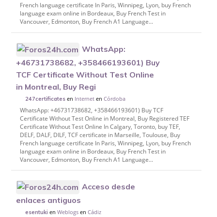
French language certificate In Paris, Winnipeg, Lyon, buy French
language exam online in Bordeaux, Buy French Test in
Vancouver, Edmonton, Buy French A1 Language...
WhatsApp:
+46731738682, +358466193601) Buy
TCF Certificate Without Test Online
in Montreal, Buy Regi
en
Internet
en
Córdoba
247certificates
WhatsApp: +46731738682, +358466193601) Buy TCF
Certificate Without Test Online in Montreal, Buy Registered TEF
Certificate Without Test Online In Calgary, Toronto, buy TEF,
DELF, DALF, DILF, TCF certificate in Marseille, Toulouse, Buy
French language certificate In Paris, Winnipeg, Lyon, buy French
language exam online in Bordeaux, Buy French Test in
Vancouver, Edmonton, Buy French A1 Language...
Acceso desde
enlaces antiguos
en
Weblogs
en
Cádiz
esentuki