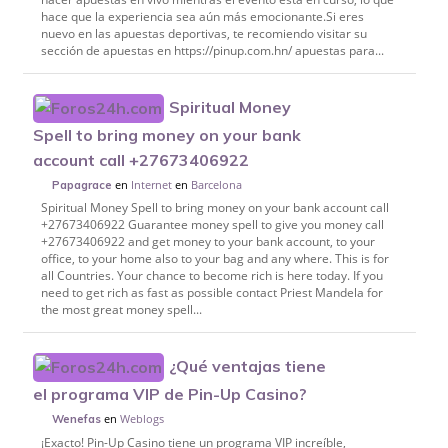
hace que la experiencia sea aún más emocionante.Si eres
nuevo en las apuestas deportivas, te recomiendo visitar su
sección de apuestas en https://pinup.com.hn/ apuestas para...
Spiritual Money
Spell to bring money on your bank
account call +27673406922
en
Internet
en
Barcelona
Papagrace
Spiritual Money Spell to bring money on your bank account call
+27673406922 Guarantee money spell to give you money call
+27673406922 and get money to your bank account, to your
office, to your home also to your bag and any where. This is for
all Countries. Your chance to become rich is here today. If you
need to get rich as fast as possible contact Priest Mandela for
the most great money spell...
¿Qué ventajas tiene
el programa VIP de Pin-Up Casino?
en
Weblogs
Wenefas
¡Exacto! Pin-Up Casino tiene un programa VIP increíble,