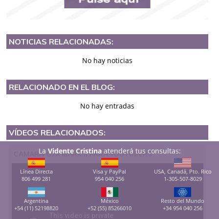
NOTICIAS RELACIONADAS:
No hay noticias
RELACIONADO EN EL BLOG:
No hay entradas
VÍDEOS RELACIONADOS:
La
Vidente Cristina
atenderá tus consultas:
CAMARA G7X MARK II PARA YOUTUBERS
Línea Directa
Visa y PayPal
USA, Canadá, Pto. Rico
806 499 281
954 040 256
1-305-507-8029
Argentina
México
Resto del Mundo
+54 (11) 52198820
+52 (55) 85266010
+34 954 040 256