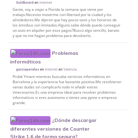
en
Internet
Goldbeard
Gente, voy a viajar a Florida la semana que viene por
trabajo.Necesito moverme con libertad por la ciudad y los
alrededores.Me dijeron que hay pocos taxis y los horarios de
los ómnibus son limitados.Alguno sabe dónde puedo conseguir
un auto en alquiler por esos pagos?Busco algo sencillo, barato
y que no me hagan problema para devolverlo.
Problemas
informáticos
en
Internet
en
Valencia
garciaperales
Probé Ymant mientras buscaba servicios informáticos en
Barcelona y la experiencia fue bastante positiva.Me resolvieron
varias dudas sin complicarlo todo ni añadir extras
innecesarios.Es una empresa ideal para resolver problemas
informaticos si eres autonomo o tienes una pyme o empresa
grande.
¿Dónde descargar
diferentes versiones de Counter
Strike 1.6 de forma segura?