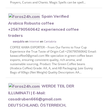
Prayers, Curses and Chants. Magic Spells can be spell...
Spain Verified
Arabica Robusta coffee
+256790560642 experienced coffee
traders
en
Internet
en
Cantabria
aanjubla
COFFEE KAWA EXPORTER – From Our Farms to Your Cup
Experience the True Taste of Origin Call +256790560642 Email:
kawacoffee0@gmail.com We specialize in green coffee bean
exports, ensuring consistent quality, rich aroma, and
sustainable sourcing. Product: The Green Coffee beans
(Arabica Coffee) Grade: AA, A, and AB Packaging: Jute Gunny
Bags of 60kgs (Net Weight) Quality Description: AA...
WERDE TEIL DER
ILLUMINATI | E-Mail:
casadruben666@gmail.com
DEUTSCHLAND, ÖSTERREICH,