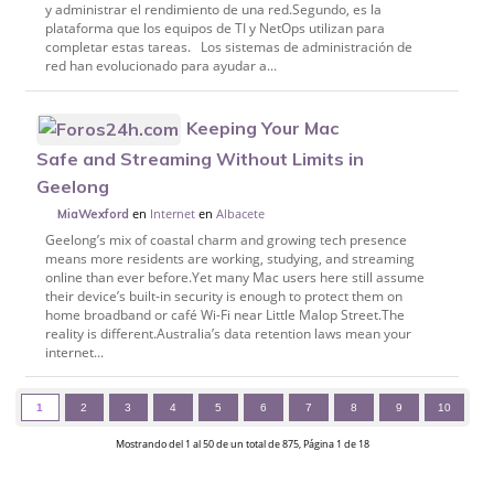
y administrar el rendimiento de una red.Segundo, es la
plataforma que los equipos de TI y NetOps utilizan para
completar estas tareas. Los sistemas de administración de
red han evolucionado para ayudar a...
Keeping Your Mac
Safe and Streaming Without Limits in
Geelong
en
Internet
en
Albacete
MiaWexford
Geelong’s mix of coastal charm and growing tech presence
means more residents are working, studying, and streaming
online than ever before.Yet many Mac users here still assume
their device’s built-in security is enough to protect them on
home broadband or café Wi-Fi near Little Malop Street.The
reality is different.Australia’s data retention laws mean your
internet...
1
2
3
4
5
6
7
8
9
10
Mostrando del 1 al 50 de un total de 875, Página 1 de 18