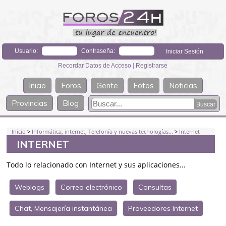
Usuario:
Contraseña:
Recordar Datos de Acceso
|
Registrarse
Inicio
Foros
Gente
Fotos
Noticias
Provincias
Blog
Inicio
>
Informática, internet, Telefonía y nuevas tecnologías...
>
Internet
INTERNET
Todo lo relacionado con Internet y sus aplicaciones...
Weblogs
Correo electrónico
Consultas
Chat, Mensajería instantánea
Proveedores Internet