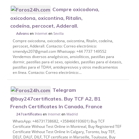
Compre oxicodona,
oxicodona, oxicontina, Ritalin,
codeína, percocet, Adderall.
en
Internet
en
Sevilla
Advans
Compre oxicodona, oxicodona, oxicontina, Ritalin, codeína,
percocet, Adderall. Contacto: Correo electrónico:
smendys207@gmail.com Whatsapp: +44 7737 149552
Vendemos diversos analgésicos, ansiolíticos, pastillas para
dormir, pastillas para el sexo, opioides, pastillas para el éxtasis,
pastillas para el TDAH, antidepresivos y otros medicamentos
en línea. Contacto: Correo electrónico:...
Telegram
@buy247certificates. Buy TCF A2, B1
French Certificates In Canada, France
en
Internet
en
Madrid
247certificates
WhatsApp: +46731738682, +358466193601) Buy TCF
Certificate Without Test Online in Montreal, Buy Registered TEF
Certificate Without Test Online In Calgary, Toronto, buy TEF,
DELF, DALF, DILF, TCF certificate in Marseille, Toulouse, Buy