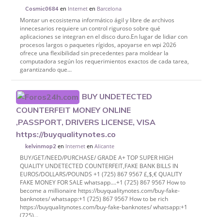
en
Internet
en
Barcelona
Cosmic0684
Montar un ecosistema informático ágil y libre de archivos
innecesarios requiere un control riguroso sobre qué
aplicaciones se integran en el disco duro.En lugar de lidiar con
procesos largos o paquetes rígidos, apoyarse en wpi 2026
ofrece una flexibilidad sin precedentes para moldear la
computadora según los requerimientos exactos de cada tarea,
garantizando que...
BUY UNDETECTED
COUNTERFEIT MONEY ONLINE
,PASSPORT, DRIVERS LICENSE, VISA
https://buyqualitynotes.co
en
Internet
en
Alicante
kelvinmop2
BUY/GET/NEED/PURCHASE/ GRADE A+ TOP SUPER HIGH
QUALITY UNDETECTED COUNTERFEIT,FAKE BANK BILLS IN
EUROS/DOLLARS/POUNDS +1 (725) 867 9567 £,$,€ QUALITY
FAKE MONEY FOR SALE whatsapp....+1 (725) 867 9567 How to
become a millionaire https://buyqualitynotes.com/buy-fake-
banknotes/ whatsapp:+1 (725) 867 9567 How to be rich
https://buyqualitynotes.com/buy-fake-banknotes/ whatsapp:+1
(725)...