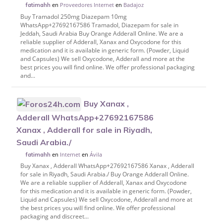
en
Proveedores Internet
en
Badajoz
fatimahh
Buy Tramadol 250mg Diazepam 10mg
WhatsApp+27692167586 Tramadol, Diazepam for sale in
Jeddah, Saudi Arabia Buy Orange Adderall Online. We are a
reliable supplier of Adderall, Xanax and Oxycodone for this
medication and it is available in generic form. (Powder, Liquid
and Capsules) We sell Oxycodone, Adderall and more at the
best prices you will find online. We offer professional packaging
and...
Buy Xanax ,
Adderall WhatsApp+27692167586
Xanax , Adderall for sale in Riyadh,
Saudi Arabia./
en
Internet
en
Ávila
fatimahh
Buy Xanax , Adderall WhatsApp+27692167586 Xanax , Adderall
for sale in Riyadh, Saudi Arabia./ Buy Orange Adderall Online.
We are a reliable supplier of Adderall, Xanax and Oxycodone
for this medication and it is available in generic form. (Powder,
Liquid and Capsules) We sell Oxycodone, Adderall and more at
the best prices you will find online. We offer professional
packaging and discreet...