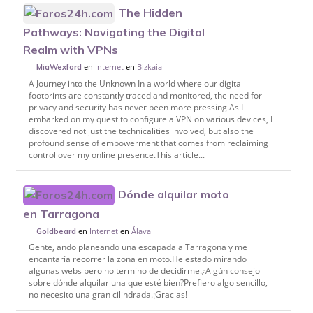
The Hidden
Pathways: Navigating the Digital
Realm with VPNs
en
Internet
en
Bizkaia
MiaWexford
A Journey into the Unknown In a world where our digital
footprints are constantly traced and monitored, the need for
privacy and security has never been more pressing.As I
embarked on my quest to configure a VPN on various devices, I
discovered not just the technicalities involved, but also the
profound sense of empowerment that comes from reclaiming
control over my online presence.This article...
Dónde alquilar moto
en Tarragona
en
Internet
en
Álava
Goldbeard
Gente, ando planeando una escapada a Tarragona y me
encantaría recorrer la zona en moto.He estado mirando
algunas webs pero no termino de decidirme.¿Algún consejo
sobre dónde alquilar una que esté bien?Prefiero algo sencillo,
no necesito una gran cilindrada.¡Gracias!