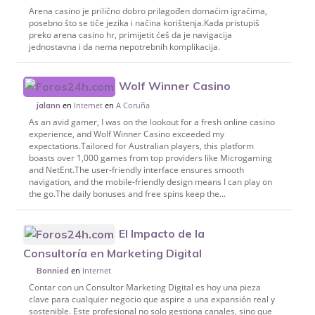
Arena casino je prilično dobro prilagođen domaćim igračima,
posebno što se tiče jezika i načina korištenja.Kada pristupiš
preko arena casino hr, primijetit ćeš da je navigacija
jednostavna i da nema nepotrebnih komplikacija.
Wolf Winner Casino
en
Internet
en
A Coruña
jalann
As an avid gamer, I was on the lookout for a fresh online casino
experience, and Wolf Winner Casino exceeded my
expectations.Tailored for Australian players, this platform
boasts over 1,000 games from top providers like Microgaming
and NetEnt.The user-friendly interface ensures smooth
navigation, and the mobile-friendly design means I can play on
the go.The daily bonuses and free spins keep the...
El Impacto de la
Consultoría en Marketing Digital
en
Internet
Bonnied
Contar con un Consultor Marketing Digital es hoy una pieza
clave para cualquier negocio que aspire a una expansión real y
sostenible. Este profesional no solo gestiona canales, sino que