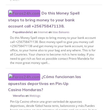
Do this Money Spell
steps to bring money to your bank
account call +256758471138.
en
Internet
en
Islas Baleares
PapaMandela1
Do this Money Spell steps to bring money to your bank account
call +256758471138. Best money spell to give you money call
+256758471138 and get money to your bank account, to your
office, to your home also to your bag and any where. This is for
all Countries. Your chance to become rich is here today. If you
need to get rich as fast as possible contact Priest Mandela for
the most great money spell...
¿Cómo funcionan las
apuestas deportivas en Pin-Up
Casino Honduras?
en
Weblogs
Wenefas
Pin-Up Casino ofrece una gran variedad de apuestas
deportivas, desde fútbol hasta tenis, baloncesto y más.Puedes
hacer apuestas en vivo mientras el evento está en curso, lo que