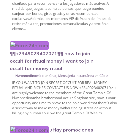
diseñado para recompensar a los jugadores más activos.A
medida que juegas, acumulas puntos que luego puedes
canjear por bonos, giros gratis y otras recompensas
exclusivas.Además, los miembros VIP disfrutan de límites de
retiro más altos, promociones personalizadas y atención al
cliente...
¶¶+2349023402071¶¶ how to join
occult for ritual money I want to join
occult for money ritual
en
Chat, Mensajería instantánea
en
Cádiz
Nwannedinamba
IF YOU WANT TO JOIN SECRET OCCULT FOR REAL MONEY
RITUAL AND RICHES CONTACT US NOW +2349023402071 You
are highly welcome to the members of the Great Temple Of
Nwannedinamba brotherhood occult Kingdom site, now is your
opportunity and time to prove to the hole world that there’s also
a secret way to make money without being stress or without
killing any human soul, we the great Temple Of Wealth...
¿Hay promociones