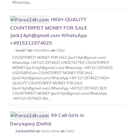
WhatsApp...
HIGH-QUALITY
COUNTERFEIT MONEY FOR SALE
Jack14yh@gmail.com WhatsApp
+4915212974025
en
Informática
en
Cádiz
tony67
COUNTERFEIT MONEY FOR SALE (Jack14yh@gmail.com)
WhatsApp +4915212974025 UNDETECTED COUNTERFEIT
MONEY (Jack14yh@gmail.com) WhatsApp +4915212974025
USD/GBP/Euro COUNTERFEIT MONEY FOR SALE
(Jack14yh@gmail.com) WhatsApp +4915212974025 HIGH-
QUALITY COUNTERFEIT MONEY FOR SALE
(Jack14yh@gmail.com) WhatsApp +4915212974025 BUY
COUNTERFEIT MONEY (Jack14yh@gmail.com) WhatsApp
+4915212974025 We...
69 Call Girls in
Daryaganj (Delhi)
en
Otros temas
en
Cádiz
harikala658