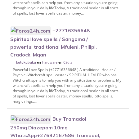
witchcraft spells can help you from any situation you’re going
through in your daily lifeToday, A traditional healer in all sorts
of spells, lost lover spells caster, money...
+27716356648
Spiritual love spells / Sangoma /
powerful traditional Mfuleni, Philipi,
Cradock, Mqan
en
Hardware
en
Cádiz
katokabaka
Powerful Love Spells (+27716356648 ) A traditional Healer /
Psychic -Witchcraft spell caster / SPIRITUAL HEALER who has
Witchcraft spells to help you with any situation or problems. My
witchcraft spells can help you from any situation you’re going
through in your daily lifeToday, A traditional healer in all sorts
of spells, lost lover spells caster, money spells, lotto spells,
magic rings....
Buy Tramadol
250mg Diazepam 10mg
WhatsApp+27692167586 Tramadol,