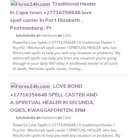
Traditional Healer
In Cape town +27716356648 love
spell caster In Port Elizabeth ,
Postmasburg , Pr
en
Hardware
en
Cádiz
katokabaka
Powerful Love Spells (+27716356648 ) A traditional Healer /
Psychic -Witchcraft spell caster / SPIRITUAL HEALER who has
Witchcraft spells to help you with any situation or problems. My
witchcraft spells can help you from any situation you’re going
through in your daily lifeToday, A traditional healer in all sorts
of spells, lost lover spells caster, money...
LOVE BOND
+27716356648 SPELL CASTER AND
A SPIRITUAL HEALER IN SECUNDA,
OGIES, KWAGGAFONITEN, ERM
en
Hardware
en
Cádiz
katokabaka
Powerful Love Spells (+27716356648 ) A traditional Healer /
Psychic -Witchcraft spell caster / SPIRITUAL HEALER who has
Witchcraft spells to help you with any situation or problems. My