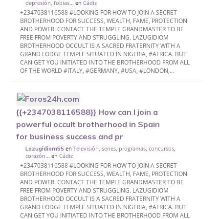
depresión, fobias...
en
Cádiz
+2347038116588 #LOOKING FOR HOW TO JOIN A SECRET
BROTHERHOOD FOR SUCCESS, WEALTH, FAME, PROTECTION
AND POWER. CONTACT THE TEMPLE GRANDMASTER TO BE
FREE FROM POVERTY AND STRUGGLING. LAZUGIDIOM
BROTHERHOOD OCCULT IS A SACRED FRATERNITY WITH A
GRAND LODGE TEMPLE SITUATED IN NIGERIA, #AFRICA. BUT
CAN GET YOU INITIATED INTO THE BROTHERHOOD FROM ALL
OF THE WORLD #ITALY, #GERMANY, #USA, #LONDON,...
{{+2347038116588}} How can I join a
powerful occult brotherhood in Spain
for business success and pr
en
Televisión, series, programas, concursos,
Lazugidiom55
corazón...
en
Cádiz
+2347038116588 #LOOKING FOR HOW TO JOIN A SECRET
BROTHERHOOD FOR SUCCESS, WEALTH, FAME, PROTECTION
AND POWER. CONTACT THE TEMPLE GRANDMASTER TO BE
FREE FROM POVERTY AND STRUGGLING. LAZUGIDIOM
BROTHERHOOD OCCULT IS A SACRED FRATERNITY WITH A
GRAND LODGE TEMPLE SITUATED IN NIGERIA, #AFRICA. BUT
CAN GET YOU INITIATED INTO THE BROTHERHOOD FROM ALL