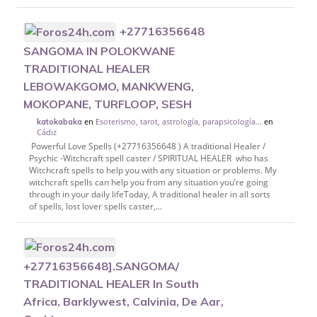
+27716356648
SANGOMA IN POLOKWANE
TRADITIONAL HEALER
LEBOWAKGOMO, MANKWENG,
MOKOPANE, TURFLOOP, SESH
en
Esoterismo, tarot, astrología, parapsicología...
en
katokabaka
Cádiz
Powerful Love Spells (+27716356648 ) A traditional Healer /
Psychic -Witchcraft spell caster / SPIRITUAL HEALER who has
Witchcraft spells to help you with any situation or problems. My
witchcraft spells can help you from any situation you’re going
through in your daily lifeToday, A traditional healer in all sorts
of spells, lost lover spells caster,...
+27716356648].SANGOMA/
TRADITIONAL HEALER In South
Africa, Barklywest, Calvinia, De Aar,