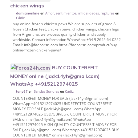
chicken wings
en
Amor, sentimientos, infidelidades, rupturas
en
damianonline
Cádiz
buy-online-frozen-chicken-paws We are suppliers of grade A
frozen Chicken feet, chicken paws, chicken wings, chicken legs
from Argentina. we process quality chicken and supply
worldwide. Contact information WhatsApp: +54 9 2645 64-0252
Email: info@faenarsrl.com https://faenarsrl.com/product/buy-
online-frozen-chicken-paws/
BUY COUNTERFEIT
MONEY online (Jack14yh@gmail.com)
WhatsAp +4915212974025
en
Bandas Sonoras
en
Cádiz
tony67
COUNTERFEIT MONEY FOR SALE (Jack14yh@gmail.com)
WhatsApp +4915212974025 UNDETECTED COUNTERFEIT
MONEY FOR SALE (Jack14yh@gmail.com) WhatsApp
+4915212974025 USD/GBP/Euro COUNTERFEIT MONEY FOR
SALE online (Jack14yh@gmail.com) WhatsApp
+4915212974025 HIGH-QUALITY COUNTERFEIT MONEY FOR
SALE (Jack14yh@gmail.com) WhatsApp +4915212974025 BUY
COUNTERFEIT MONEY online (Jack14yh@gmail.com)