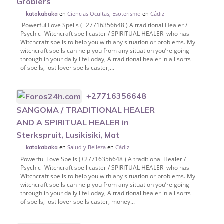
Groblers
en
Ciencias Ocultas, Esoterismo
en
Cádiz
katokabaka
Powerful Love Spells (+27716356648 ) A traditional Healer /
Psychic -Witchcraft spell caster / SPIRITUAL HEALER who has
Witchcraft spells to help you with any situation or problems. My
witchcraft spells can help you from any situation you’re going
through in your daily lifeToday, A traditional healer in all sorts
of spells, lost lover spells caster,...
+27716356648
SANGOMA / TRADITIONAL HEALER
AND A SPIRITUAL HEALER in
Sterkspruit, Lusikisiki, Mat
en
Salud y Belleza
en
Cádiz
katokabaka
Powerful Love Spells (+27716356648 ) A traditional Healer /
Psychic -Witchcraft spell caster / SPIRITUAL HEALER who has
Witchcraft spells to help you with any situation or problems. My
witchcraft spells can help you from any situation you’re going
through in your daily lifeToday, A traditional healer in all sorts
of spells, lost lover spells caster, money...