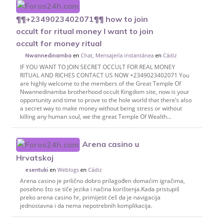
¶¶+2349023402071¶¶ how to join
occult for ritual money I want to join
occult for money ritual
en
Chat, Mensajería instantánea
en
Cádiz
Nwannedinamba
IF YOU WANT TO JOIN SECRET OCCULT FOR REAL MONEY
RITUAL AND RICHES CONTACT US NOW +2349023402071 You
are highly welcome to the members of the Great Temple Of
Nwannedinamba brotherhood occult Kingdom site, now is your
opportunity and time to prove to the hole world that there’s also
a secret way to make money without being stress or without
killing any human soul, we the great Temple Of Wealth...
Arena casino u
Hrvatskoj
en
Weblogs
en
Cádiz
esentuki
Arena casino je prilično dobro prilagođen domaćim igračima,
posebno što se tiče jezika i načina korištenja.Kada pristupiš
preko arena casino hr, primijetit ćeš da je navigacija
jednostavna i da nema nepotrebnih komplikacija.