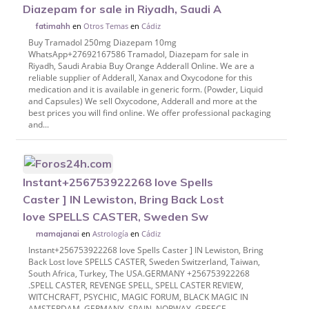
Diazepam for sale in Riyadh, Saudi A
en
Otros Temas
en
Cádiz
fatimahh
Buy Tramadol 250mg Diazepam 10mg
WhatsApp+27692167586 Tramadol, Diazepam for sale in
Riyadh, Saudi Arabia Buy Orange Adderall Online. We are a
reliable supplier of Adderall, Xanax and Oxycodone for this
medication and it is available in generic form. (Powder, Liquid
and Capsules) We sell Oxycodone, Adderall and more at the
best prices you will find online. We offer professional packaging
and...
Instant+256753922268 love Spells
Caster ] IN Lewiston, Bring Back Lost
love SPELLS CASTER, Sweden Sw
en
Astrología
en
Cádiz
mamajanai
Instant+256753922268 love Spells Caster ] IN Lewiston, Bring
Back Lost love SPELLS CASTER, Sweden Switzerland, Taiwan,
South Africa, Turkey, The USA.GERMANY +256753922268
.SPELL CASTER, REVENGE SPELL, SPELL CASTER REVIEW,
WITCHCRAFT, PSYCHIC, MAGIC FORUM, BLACK MAGIC IN
AMSTERDAM, GERMANY, SPAIN, NORWAY, GREECE,