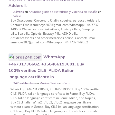
Adderall.
en
Anuncios gratis de Esoterismo y Videncia en España
en
Advans
Cádiz
Buy Oxycodone, Oxycontin, Ritalin, codeine, percocet, Adderall.
Contact: Email: smendys207@gmail.com Whatsapp: +44 7737
149552 We sell various Painkillers, Anxiety killers, Sleeping
pills, Sex pills, Opioids, Ecstacy Pills, ADHD pills,
Antidepressants and other medicines online. Contact: Email:
smendys207@gmail.com Whatsapp: +44 7737 149552
WhatsApp:
+46731738682, +358466193601. Buy
100% verified CILS, PLIDA Italian
language certificate in
en
Música Clásica
en
Cádiz
247certificates
WhatsApp: +46731738682, +358466193601. Buy 100% verified
CILS, PLIDA Italian language certificate in Rome, Buy PLIDA,
CILS Italian language certificate in Rome, Milan, and Naples,
Buy CELI Italian a1, a2, b1, b2, c1, c2 language certificate
without exam in Genoa, Buy CILS Italian language certification
(b1 level), Buy PLIDA Italian language certificate for citizenship