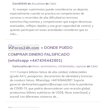
en
Actualidad
en
Cádiz
David0606
Sí, manejar cuatrimotos puede considerarse un deporte,
especialmente cuando se practica en competiciones de
carreras o recorridos de alta dificultad en terrenos
extremos.Hay eventos y competiciones que exigen destrezas
avanzadas, reflejos rápidos y una gran capacidad de control, y
quienes participan en estas actividades consideran que es
más...
= DONDE PUEDO
COMPRAR DINERO FALSIFICADO
(whatsapp +447436442801)
en
Amor, sentimientos, infidelidades, rupturas
en
Cádiz
hariiscarlos
==== Compre billetes falsos de alta calidad, indetectables
(grado AA+), pasaportes, documentos de identidad y licencias
de conducir falsos. WhatsApp: +447436442801 Soporte
general: darkmarketsuppliers@europe.com Ante la pandemia
de COVID-19, que podría desencadenar una recesión global,
producimos billetes auténticos de USD$, libras esterlinas£ y
euros€ con diferentes números de...