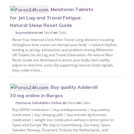
Melatonin Tablets
for Jet Lag and Travel Fatigue:
Natural Sleep Reset Guide
en
Salud
en
Cádiz
buymelatonin
Reset Your Internal Clock After Travel Long-distance traveling
throughout time zones can disrupt your body´s natural rhythm,
leading to jet lag, exhaustion, and problem resting.Melatonin
UK Tablets for Jet Lag and Travel Exhaustion: All-natural Rest
Reset Guide are developed to assist your body clock swiftly
adjust to new time zones.By supporting natural sleep signals,
they make it less...
Buy quality Adderall
30 mg online in Burgos
en
Salud
en
Cádiz
Farmacia Saludables Online
Buy ADHD medication | buy antidepressants | buy anxiety
medication | buy sleeping pills | buy erectile dysfunction
medication | weight loss medication without a prescription in
Spain and Europe We ship to Luxembourg, Germany, Spain,
Sweden, Norway, Denmark, Finland, the Netherlands, and