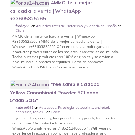
4MMC de la mejor
calidad a la venta | WhatsApp
+33605825265
en
Anuncios gratis de Esoterismo y Videncia en España
en
freddy55
Cádiz
4MMC de la mejor calidad a la venta | WhatsApp
+33605825265 3MMC de la mejor calidad a la venta |
WhatsApp +33605825265 Ofrecemos una amplia gama de
productos provenientes de los mejores laboratorios del mundo.
Todos nuestros productos son 100% originales y se envían a
nivel mundial a precios asequibles. Datos de contacto:
WhatsApp +33605825265 Correo electrónico:...
free sample 5cladba
Yellow Cannabinoid Powder 5CLadbb
5fadb 5cl 5f
en
Autoayuda, Psicología, autoestima, ansiedad,
natasa098
depresión, fobias...
en
Cádiz
If you need high-quality, low-priced factory goods, feel free to
contact me. My contact information:
WhatsApp/Signal/Telegram/+852 52406835 1. With years of
experience in export shipping, we have professional and