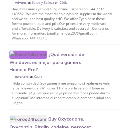
en
Salud y Belleza
en
Cádiz
Advans
Buy Potassium cyanide(KCN) online. Whatsapp: +44 7737
149552 We are the most reliable cyanide supplier in the world
and we sell the best quality KNC. We offer Cyanide in these
forms: powder,liquid and pills.Our prices are very moderate
and affordable. Delivery is safe,fast and secured. Contact us
for more information: Email:smendys207@gmail.com
Whatsapp: +44 7737...
¿Qué versión de
Windows es mejor para gamers:
Home o Pro?
en
Cádiz
gwalters
¡Hola comunidad! Soy gamer y me pregunto si realmente vale
la pena invertir en Windows 11 Pro o si la versión Home es
suficiente. ¿Alguien que ya haya probado ambas puede darme
su opinión? Me interesa el rendimiento y la compatibilidad con
juegos.
Buy Oxycodone,
Oxycontin, Ritalin, codeine, percocet,