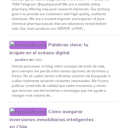
7684 Telegram :@qualitystore9 We are a reliable online
pharmacy offering only pure research chemicals. Our primary
goal is to provide our customers with high-quality, authentic
chemicals. We are a trusted importer and exporter of pure
chemical pharmaceuticals that are laboratory tested before
sale. Our main products are: MDPHP, α-PHiP,...
Palabras clave: tu
brújula en el océano digital
en
Cádiz
gwalters
Intento posicionar mi blog sobre consejos de estilo de vida,
pero siempre me pierdo entre tantas opciones de términos y
frases. No sé cuáles tienen suficiente volumen de búsqueda ni
cuáles realmente atraerán visitantes interesados. Me frustra
publicar contenido de calidad que nadie encuentra, y siento
que necesito una herramienta o estrategia que me ayude a
navegar este océano de...
Cómo asegurar
inversiones inmobiliarias inteligentes
en Chile