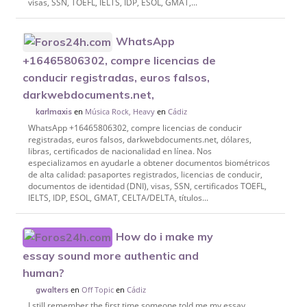
visas, SSN, TOEFL, IELTS, IDP, ESOL, GMAT,...
WhatsApp
+16465806302, compre licencias de
conducir registradas, euros falsos,
darkwebdocuments.net,
en
Música Rock, Heavy
en
Cádiz
karlmaxis
WhatsApp +16465806302, compre licencias de conducir
registradas, euros falsos, darkwebdocuments.net, dólares,
libras, certificados de nacionalidad en línea. Nos
especializamos en ayudarle a obtener documentos biométricos
de alta calidad: pasaportes registrados, licencias de conducir,
documentos de identidad (DNI), visas, SSN, certificados TOEFL,
IELTS, IDP, ESOL, GMAT, CELTA/DELTA, títulos...
How do i make my
essay sound more authentic and
human?
en
Off Topic
en
Cádiz
gwalters
I still remember the first time someone told me my essay