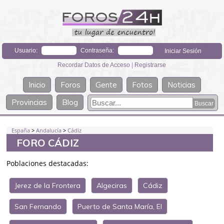
Usuario:
Contraseña:
Recordar Datos de Acceso
|
Registrarse
Inicio
Foros
Gente
Fotos
Noticias
Provincias
Blog
España
>
Andalucía
>
Cádiz
FORO CÁDIZ
Poblaciones destacadas:
Jerez de la Frontera
Algeciras
Cádiz
San Fernando
Puerto de Santa María, El