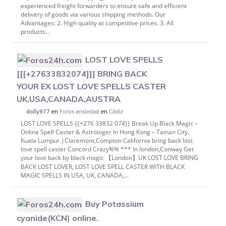
experienced freight forwarders to ensure safe and efficient
delivery of goods via various shipping methods. Our
Advantages: 2. High quality at competitive prices. 3. All
products...
LOST LOVE SPELLS
[[[+27633832074]]] BRING BACK
YOUR EX LOST LOVE SPELLS CASTER
UK,USA,CANADA,AUSTRA
en
Foros ansiedad
en
Cádiz
dolly977
LOST LOVE SPELLS {{+276 33832 074}} Break Up Black Magic –
Online Spell Caster & Astrologer In Hong Kong – Tainan City,
Kuala Lumpur.|Claremont,Compton California bring back lost
love spell caster Concord Crazy%% *** In london,Conway Get
your love back by black magic 【London】UK LOST LOVE BRING
BACK LOST LOVER, LOST LOVE SPELL CASTER WITH BLACK
MAGIC SPELLS IN USA, UK, CANADA,...
Buy Potassium
cyanide(KCN) online.