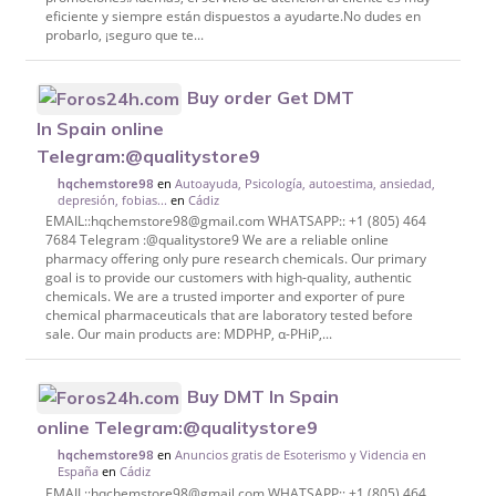
eficiente y siempre están dispuestos a ayudarte.No dudes en
probarlo, ¡seguro que te...
Buy order Get DMT
In Spain online
Telegram:@qualitystore9
en
Autoayuda, Psicología, autoestima, ansiedad,
hqchemstore98
depresión, fobias...
en
Cádiz
EMAIL::hqchemstore98@gmail.com WHATSAPP:: +1 (805) 464
7684 Telegram :@qualitystore9 We are a reliable online
pharmacy offering only pure research chemicals. Our primary
goal is to provide our customers with high-quality, authentic
chemicals. We are a trusted importer and exporter of pure
chemical pharmaceuticals that are laboratory tested before
sale. Our main products are: MDPHP, α-PHiP,...
Buy DMT In Spain
online Telegram:@qualitystore9
en
Anuncios gratis de Esoterismo y Videncia en
hqchemstore98
España
en
Cádiz
EMAIL::hqchemstore98@gmail.com WHATSAPP:: +1 (805) 464