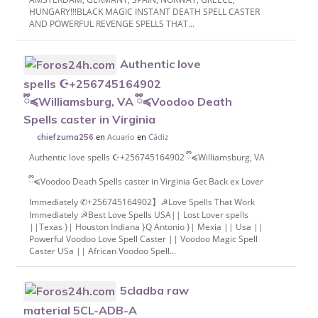
HUNGARY!!!BLACK MAGIC INSTANT DEATH SPELL CASTER
AND POWERFUL REVENGE SPELLS THAT...
Authentic love
spells ☪︎+256745164902
ྀི≼Williamsburg, VA ྀི≼Voodoo Death
Spells caster in Virginia
en
Acuario
en
Cádiz
chiefzuma256
Authentic love spells ☪︎+256745164902 ྀི≼Williamsburg, VA
ྀི≼Voodoo Death Spells caster in Virginia Get Back ex Lover
Immediately ✆+256745164902】☭Love Spells That Work
Immediately ☭Best Love Spells USA|| Lost Lover spells
||Texas }| Houston Indiana }Q Antonio }| Mexia || Usa ||
Powerful Voodoo Love Spell Caster || Voodoo Magic Spell
Caster USa || African Voodoo Spell...
5cladba raw
material 5CL-ADB-A