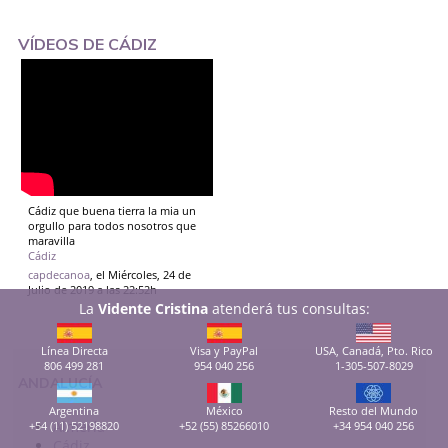
VÍDEOS DE CÁDIZ
Cádiz que buena tierra la mia un
orgullo para todos nosotros que
maravilla
Cádiz
capdecanoa
, el Miércoles, 24 de
Julio de 2019 a las 22:52h
La
Vidente Cristina
atenderá tus consultas:
Línea Directa
Visa y PayPal
USA, Canadá, Pto. Rico
806 499 281
954 040 256
1-305-507-8029
ANDALUCÍA
Argentina
México
Resto del Mundo
Almería
+54 (11) 52198820
+52 (55) 85266010
+34 954 040 256
Cádiz