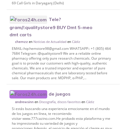
69 Call Girls in Daryaganj (Delhi)
Tele?
gram//:qualitystore9 BUY Dmt 5-meo
dmt carts
en
Noticias de Actualidad
en
Cádiz
chemzz
EMAIL::hqchemstore98@gmail.com WHATSAPP:: +1 (805) 464
7684 Telegram :@qualitystore9 We are a reliable online
pharmacy offering only pure research chemicals. Our primary
goal is to provide our customers with high-quality, authentic
chemicals. We are a trusted importer and exporter of pure
chemical pharmaceuticals that are laboratory tested before
sale. Our main products are: MDPHP, α-PHiP,...
de juegos
en
Discografía, discos favoritos
en
Cádiz
andrewsinn
Si estás buscando una experiencia emocionante en el mundo
de los juegos en línea, te recomiendo
visitar www.777cazino.com.He probado esta plataforma y me
ha impresionado su variedad de juegos y
promociones.Además, el servicio de atención al cliente es muy