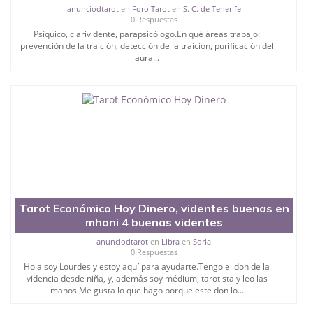
anunciodtarot
en
Foro Tarot
en
S. C. de Tenerife
0 Respuestas
Psíquico, clarividente, parapsicólogo.En qué áreas trabajo:
prevención de la traición, detección de la traición, purificación del
aura...
Tarot Económico Hoy Dinero, videntes buenas en
mhoni 4 buenas videntes
anunciodtarot
en
Libra
en
Soria
0 Respuestas
Hola soy Lourdes y estoy aquí para ayudarte.Tengo el don de la
videncia desde niña, y, además soy médium, tarotista y leo las
manos.Me gusta lo que hago porque este don lo...