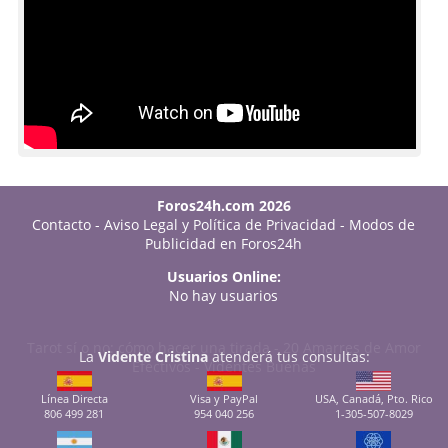
Foros24h.com 2026
Contacto
-
Aviso Legal y Política de Privacidad
-
Modos de
Publicidad en Foros24h
Usuarios Online:
No hay usuarios
Tarot sí o no: cómo hacer una tirada
-
20 Amarres de Amor
La
Vidente Cristina
atenderá tus consultas:
Efectivos
-
Videntes Buenas
Línea Directa
Visa y PayPal
USA, Canadá, Pto. Rico
806 499 281
954 040 256
1-305-507-8029