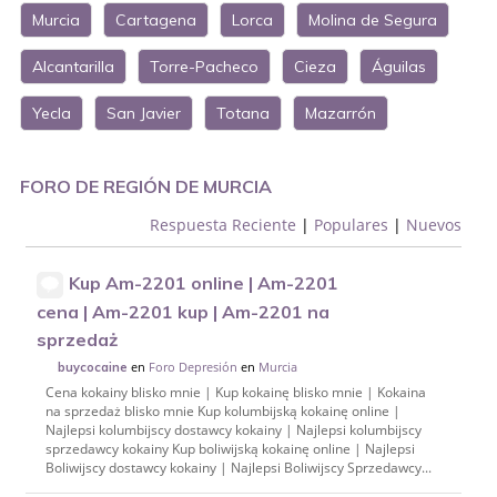
Murcia
Cartagena
Lorca
Molina de Segura
Alcantarilla
Torre-Pacheco
Cieza
Águilas
Yecla
San Javier
Totana
Mazarrón
FORO DE REGIÓN DE MURCIA
Respuesta Reciente
|
Populares
|
Nuevos
Kup Am-2201 online | Am-2201
cena | Am-2201 kup | Am-2201 na
sprzedaż
en
Foro Depresión
en
Murcia
buycocaine
Cena kokainy blisko mnie | Kup kokainę blisko mnie | Kokaina
na sprzedaż blisko mnie Kup kolumbijską kokainę online |
Najlepsi kolumbijscy dostawcy kokainy | Najlepsi kolumbijscy
sprzedawcy kokainy Kup boliwijską kokainę online | Najlepsi
Boliwijscy dostawcy kokainy | Najlepsi Boliwijscy Sprzedawcy...