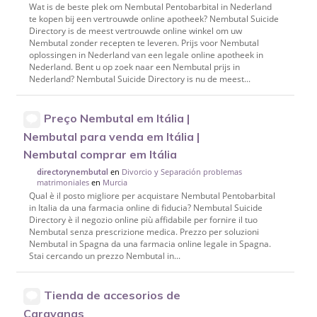
Wat is de beste plek om Nembutal Pentobarbital in Nederland
te kopen bij een vertrouwde online apotheek? Nembutal Suicide
Directory is de meest vertrouwde online winkel om uw
Nembutal zonder recepten te leveren. Prijs voor Nembutal
oplossingen in Nederland van een legale online apotheek in
Nederland. Bent u op zoek naar een Nembutal prijs in
Nederland? Nembutal Suicide Directory is nu de meest...
Preço Nembutal em Itália |
Nembutal para venda em Itália |
Nembutal comprar em Itália
en
Divorcio y Separación problemas
directorynembutal
matrimoniales
en
Murcia
Qual è il posto migliore per acquistare Nembutal Pentobarbital
in Italia da una farmacia online di fiducia? Nembutal Suicide
Directory è il negozio online più affidabile per fornire il tuo
Nembutal senza prescrizione medica. Prezzo per soluzioni
Nembutal in Spagna da una farmacia online legale in Spagna.
Stai cercando un prezzo Nembutal in...
Tienda de accesorios de
Caravanas