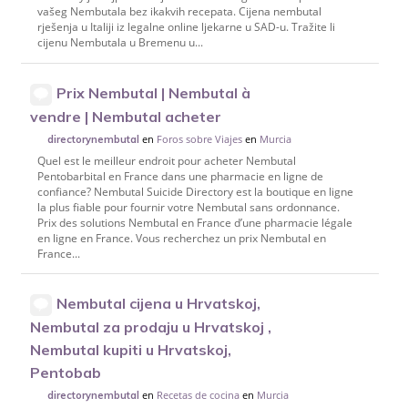
vašeg Nembutala bez ikakvih recepata. Cijena nembutal
rješenja u Italiji iz legalne online ljekarne u SAD-u. Tražite li
cijenu Nembutala u Bremenu u...
Prix Nembutal | Nembutal à
vendre | Nembutal acheter
en
Foros sobre Viajes
en
Murcia
directorynembutal
Quel est le meilleur endroit pour acheter Nembutal
Pentobarbital en France dans une pharmacie en ligne de
confiance? Nembutal Suicide Directory est la boutique en ligne
la plus fiable pour fournir votre Nembutal sans ordonnance.
Prix des solutions Nembutal en France d’une pharmacie légale
en ligne en France. Vous recherchez un prix Nembutal en
France...
Nembutal cijena u Hrvatskoj,
Nembutal za prodaju u Hrvatskoj ,
Nembutal kupiti u Hrvatskoj,
Pentobab
en
Recetas de cocina
en
Murcia
directorynembutal