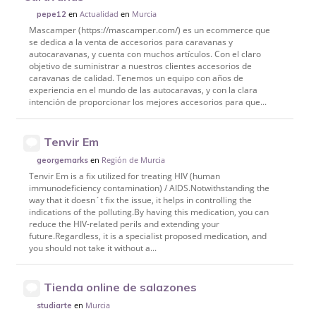
en
Actualidad
en
Murcia
pepe12
Mascamper (https://mascamper.com/) es un ecommerce que
se dedica a la venta de accesorios para caravanas y
autocaravanas, y cuenta con muchos artículos. Con el claro
objetivo de suministrar a nuestros clientes accesorios de
caravanas de calidad. Tenemos un equipo con años de
experiencia en el mundo de las autocaravas, y con la clara
intención de proporcionar los mejores accesorios para que...
Tenvir Em
en
Región de Murcia
georgemarks
Tenvir Em is a fix utilized for treating HIV (human
immunodeficiency contamination) / AIDS.Notwithstanding the
way that it doesn´t fix the issue, it helps in controlling the
indications of the polluting.By having this medication, you can
reduce the HIV-related perils and extending your
future.Regardless, it is a specialist proposed medication, and
you should not take it without a...
Tienda online de salazones
en
Murcia
studiarte