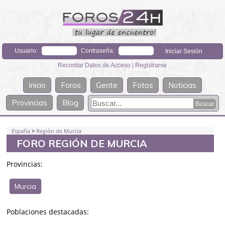
Usuario:
Contraseña:
Recordar Datos de Acceso
|
Registrarse
Inicio
Foros
Gente
Fotos
Noticias
Provincias
Blog
España
>
Región de Murcia
FORO REGIÓN DE MURCIA
Provincias:
Murcia
Poblaciones destacadas: