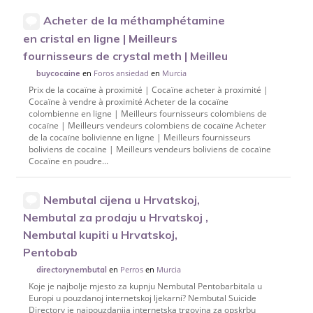
Acheter de la méthamphétamine
en cristal en ligne | Meilleurs
fournisseurs de crystal meth | Meilleu
en
Foros ansiedad
en
Murcia
buycocaine
Prix de la cocaïne à proximité | Cocaïne acheter à proximité |
Cocaïne à vendre à proximité Acheter de la cocaïne
colombienne en ligne | Meilleurs fournisseurs colombiens de
cocaïne | Meilleurs vendeurs colombiens de cocaïne Acheter
de la cocaïne bolivienne en ligne | Meilleurs fournisseurs
boliviens de cocaïne | Meilleurs vendeurs boliviens de cocaïne
Cocaïne en poudre...
Nembutal cijena u Hrvatskoj,
Nembutal za prodaju u Hrvatskoj ,
Nembutal kupiti u Hrvatskoj,
Pentobab
en
Perros
en
Murcia
directorynembutal
Koje je najbolje mjesto za kupnju Nembutal Pentobarbitala u
Europi u pouzdanoj internetskoj ljekarni? Nembutal Suicide
Directory je najpouzdanija internetska trgovina za opskrbu