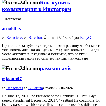
Как купить
комментарии в Инстаграм
1 Respuestas
arnoldflix
en
Redactores
en
Barcelona
Última:
27/11/2024 por
BabyG
Привет, снова публикую здесь, на этот раз ищу, чтобы кто-то
мог помочь мне, сказав, где я могу купить комментарии для
моего аккаунта в Instagram? Я понимаю, что должен
существовать такой веб-сайт, но так как я никогда не...
passcam avis
mjaanb07
en
Redactores
en
A Coruña
Creado: 25/10/2024
On June 17, 2021, the President of the Republic, HE Paul Biya
signed Presidential Decree no. 2021/347 setting the conditions for
issuing passports. This decree lists the conditions of establishment,