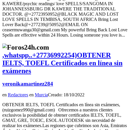
KAWERE/psychic readings/ love SPELLS/SANGOMA IN
JOHANNESSBURG DR KAWERE THE TRADITIONAL
DOCTOR. @+27723950952@BLACK MAGIC AND LOST
LOVE SPELLS IN TEMBISA, SOUTH AFRICA Bring Lost
Lover Back@+277239@50952@EMAIL ON
ceasermuwanga30@gmail.com My powerful Bring Back Lost Love
Spells are effective within 24 Hours. Losing someone you love is...
,whatspp..+27736992254)OBTENER
IELTS, TOEFL Certificados en línea sin
exámenes
veronikamartinez284
en
Redactores
en
Murcia
Creado: 18/10/2022
OBTENER IELTS, TOEFL Certificados en línea sin exámenes,
(ruizgomez990@gmail.com) Ofrecemos a nuestros clientes
exclusivos la posibilidad de obtener certificados IELTS, TOEFL,
GMAT, GRE, TOEIC, ESOL AUTODESK sin necesidad de
realizar los exámenes.Las regiones que cubrimos son Asia, Emiratos