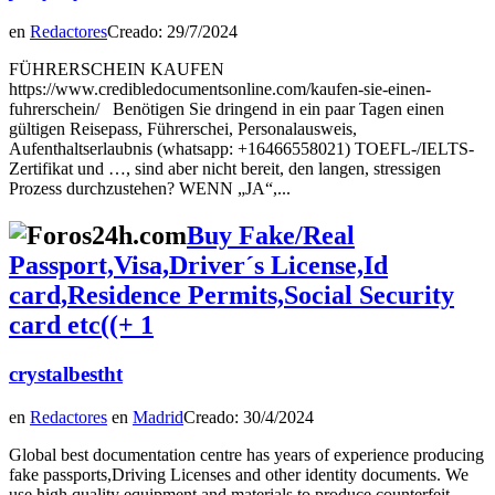
en
Redactores
Creado: 29/7/2024
FÜHRERSCHEIN KAUFEN
https://www.credibledocumentsonline.com/kaufen-sie-einen-
fuhrerschein/ Benötigen Sie dringend in ein paar Tagen einen
gültigen Reisepass, Führerschei, Personalausweis,
Aufenthaltserlaubnis (whatsapp: +16466558021) TOEFL-/IELTS-
Zertifikat und …, sind aber nicht bereit, den langen, stressigen
Prozess durchzustehen? WENN „JA“,...
Buy Fake/Real
Passport,Visa,Driver´s License,Id
card,Residence Permits,Social Security
card etc((+ 1
crystalbestht
en
Redactores
en
Madrid
Creado: 30/4/2024
Global best documentation centre has years of experience producing
fake passports,Driving Licenses and other identity documents. We
use high quality equipment and materials to produce counterfeit