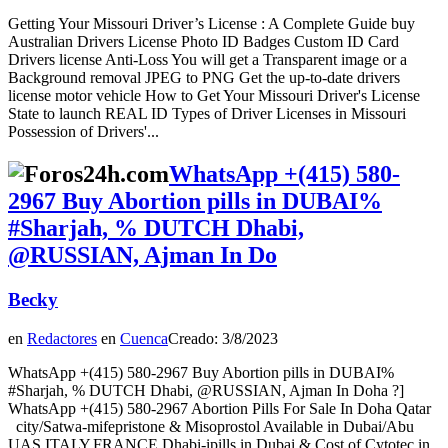
Getting Your Missouri Driver’s License : A Complete Guide buy
Australian Drivers License Photo ID Badges Custom ID Card
Drivers license Anti-Loss You will get a Transparent image or a
Background removal JPEG to PNG Get the up-to-date drivers
license motor vehicle How to Get Your Missouri Driver's License
State to launch REAL ID Types of Driver Licenses in Missouri
Possession of Drivers'...
WhatsApp +(415) 580-
2967 Buy Abortion pills in DUBAI%
#Sharjah, % DUTCH Dhabi,
@RUSSIAN, Ajman In Do
Becky
en
Redactores
en
Cuenca
Creado: 3/8/2023
WhatsApp +(415) 580-2967 Buy Abortion pills in DUBAI%
#Sharjah, % DUTCH Dhabi, @RUSSIAN, Ajman In Doha ?]
WhatsApp +(415) 580-2967 Abortion Pills For Sale In Doha Qatar
city/Satwa-mifepristone & Misoprostol Available in Dubai/Abu
UAS.ITALY.FRANCE Dhabi-ipills in Dubai & Cost of Cytotec in