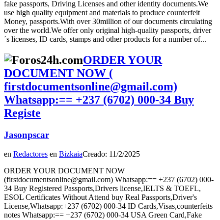
fake passports, Driving Licenses and other identity documents.We
use high quality equipment and materials to produce counterfeit
Money, passports.With over 30million of our documents circulating
over the world.We offer only original high-quality passports, driver
´s licenses, ID cards, stamps and other products for a number of...
ORDER YOUR
DOCUMENT NOW (
firstdocumentsonline@gmail.com)
Whatsapp:== +237 (6702) 000‑34 Buy
Registe
Jasonpscar
en
Redactores
en
Bizkaia
Creado: 11/2/2025
ORDER YOUR DOCUMENT NOW
(firstdocumentsonline@gmail.com) Whatsapp:== +237 (6702) 000-
34 Buy Registered Passports,Drivers license,IELTS & TOEFL,
ESOL Certificates Without Attend buy Real Passports,Driver's
License,Whatsapp:+237 (6702) 000-34 ID Cards,Visas,counterfeits
notes Whatsapp:== +237 (6702) 000-34 USA Green Card,Fake