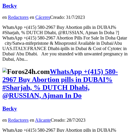
Becky
en
Redactores
en
Cáceres
Creado: 31/7/2023
WhatsApp +(415) 580-2967 Buy Abortion pills in DUBAI%
#Sharjah, % DUTCH Dhabi, @RUSSIAN, Ajman In Doha ?]
WhatsApp +(415) 580-2967 Abortion Pills For Sale In Doha Qatar
city/Satwa-mifepristone & Misoprostol Available in Dubai/Abu
UAS.ITALY.FRANCE Dhabi-ipills in Dubai & Cost of Cytotec in
Dubai/ Abu Dhabi. Are you stranded with unwanted pregnancy in
Dubai, Abu...
WhatsApp +(415) 580-
2967 Buy Abortion pills in DUBAI%
#Sharjah, % DUTCH Dhabi,
@RUSSIAN, Ajman In Do
Becky
en
Redactores
en
Alicante
Creado: 28/7/2023
WhatsApp +(415) 580-2967 Buy Abortion pills in DUBAI%