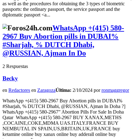
as well as the procedures for obtaining the 3 types of biometric
passports: the ordinary passport, the service passport and the
diplomatic passport <a...
WhatsApp +(415) 580-
2967 Buy Abortion pills in DUBAI%
#Sharjah, % DUTCH Dhabi,
@RUSSIAN, Ajman In Do
2 Respuestas
Becky
en
Redactores
en
Zaragoza
Última:
2/10/2024 por
ronmaggregor
WhatsApp +(415) 580-2967 Buy Abortion pills in DUBAI%
#Sharjah, % DUTCH Dhabi, @RUSSIAN, Ajman In Doha ?]
WhatsApp +(415) 580-2967” Abortion Pills For Sale In Doha
Qatar WhatsApp +(415) 580-2967 BUY XANAX,METHS
,COCAINE,COKE,MDMA UAS.ITALY.FRANCE BUY
NEMBUTAL IN SPAIN,US,BRITAIN,UK,FRANCE buy
ketamine online buy xanax online buy adderall online buy