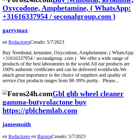
Oxycodone, Amphetamine, ( WhatsApp:
+31616337954 / seconalgroup.com )
garrymax
en
Redactores
Creado: 5/7/2023
Buy Nembutal, ketamine, Oxycodone, Amphetamine, ( WhatsApp:
+31616337954 / seconalgroup .com ) We offer a wide range of
products of the best laboratories in the world.All our products are
100% authentic certificates and can be delivered worldwide.We
attach great importance to the choice of suppliers and quality of
service.Our products ranges from 98–99% purity. Please...
Gbl ghb wheel cleaner
gamma-butyrolactone buy
https://gblchemlab.com
jamesmsith
en
Redactores
en
Burgos
Creado: 5/7/2023