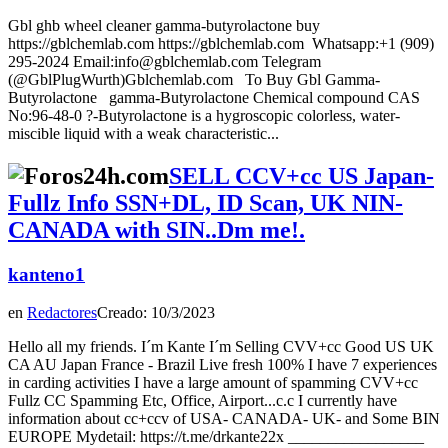
Gbl ghb wheel cleaner gamma-butyrolactone buy
https://gblchemlab.com https://gblchemlab.com Whatsapp:+1 (909)
295-2024 Email:info@gblchemlab.com Telegram
(@GblPlugWurth)Gblchemlab.com To Buy Gbl Gamma-
Butyrolactone gamma-Butyrolactone Chemical compound CAS
No:96-48-0 ?-Butyrolactone is a hygroscopic colorless, water-
miscible liquid with a weak characteristic...
SELL CCV+cc US Japan-
Fullz Info SSN+DL, ID Scan, UK NIN-
CANADA with SIN..Dm me!.
kanteno1
en
Redactores
Creado: 10/3/2023
Hello all my friends. I´m Kante I´m Selling CVV+cc Good US UK
CA AU Japan France - Brazil Live fresh 100% I have 7 experiences
in carding activities I have a large amount of spamming CVV+cc
Fullz CC Spamming Etc, Office, Airport...c.c I currently have
information about cc+ccv of USA- CANADA- UK- and Some BIN
EUROPE Mydetail: https://t.me/drkante22x _________________