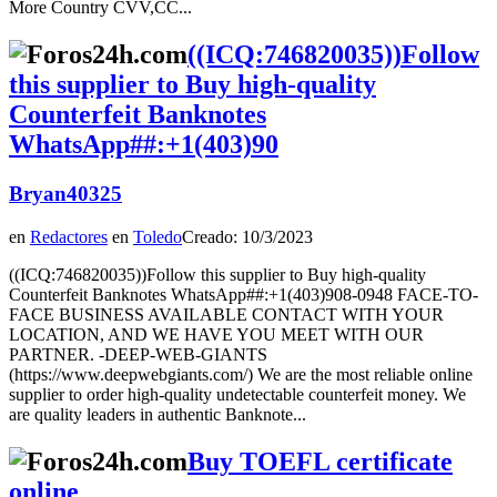
More Country CVV,CC...
((ICQ:746820035))Follow
this supplier to Buy high-quality
Counterfeit Banknotes
WhatsApp##:+1(403)90
Bryan40325
en
Redactores
en
Toledo
Creado: 10/3/2023
((ICQ:746820035))Follow this supplier to Buy high-quality
Counterfeit Banknotes WhatsApp##:+1(403)908-0948 FACE-TO-
FACE BUSINESS AVAILABLE CONTACT WITH YOUR
LOCATION, AND WE HAVE YOU MEET WITH OUR
PARTNER. -DEEP-WEB-GIANTS
(https://www.deepwebgiants.com/) We are the most reliable online
supplier to order high-quality undetectable counterfeit money. We
are quality leaders in authentic Banknote...
Buy TOEFL certificate
online