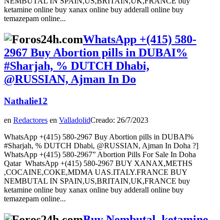
NEMBUTAL IN SPAIN,US,BRITAIN,UK,FRANCE buy
ketamine online buy xanax online buy adderall online buy
temazepam online...
WhatsApp +(415) 580-
2967 Buy Abortion pills in DUBAI%
#Sharjah, % DUTCH Dhabi,
@RUSSIAN, Ajman In Do
Nathalie12
en
Redactores
en
Valladolid
Creado: 26/7/2023
WhatsApp +(415) 580-2967 Buy Abortion pills in DUBAI%
#Sharjah, % DUTCH Dhabi, @RUSSIAN, Ajman In Doha ?]
WhatsApp +(415) 580-2967” Abortion Pills For Sale In Doha
Qatar WhatsApp +(415) 580-2967 BUY XANAX,METHS
,COCAINE,COKE,MDMA UAS.ITALY.FRANCE BUY
NEMBUTAL IN SPAIN,US,BRITAIN,UK,FRANCE buy
ketamine online buy xanax online buy adderall online buy
temazepam online...
Buy Nembutal, ketamine,