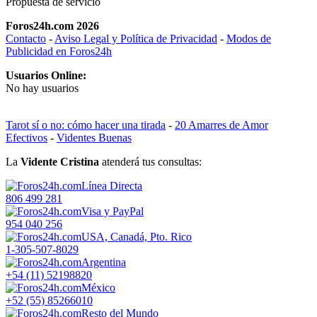
Propuesta de servicio
Foros24h.com 2026
Contacto
-
Aviso Legal y Política de Privacidad
-
Modos de
Publicidad en Foros24h
Usuarios Online:
No hay usuarios
Tarot sí o no: cómo hacer una tirada
-
20 Amarres de Amor
Efectivos
-
Videntes Buenas
La
Vidente Cristina
atenderá tus consultas:
Línea Directa
806 499 281
Visa y PayPal
954 040 256
USA, Canadá, Pto. Rico
1-305-507-8029
Argentina
+54 (11) 52198820
México
+52 (55) 85266010
Resto del Mundo