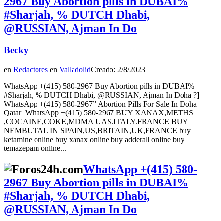
2967 Buy Abortion pills in DUBAI%
#Sharjah, % DUTCH Dhabi,
@RUSSIAN, Ajman In Do
Becky
en
Redactores
en
Valladolid
Creado: 2/8/2023
WhatsApp +(415) 580-2967 Buy Abortion pills in DUBAI%
#Sharjah, % DUTCH Dhabi, @RUSSIAN, Ajman In Doha ?]
WhatsApp +(415) 580-2967” Abortion Pills For Sale In Doha
Qatar WhatsApp +(415) 580-2967 BUY XANAX,METHS
,COCAINE,COKE,MDMA UAS.ITALY.FRANCE BUY
NEMBUTAL IN SPAIN,US,BRITAIN,UK,FRANCE buy
ketamine online buy xanax online buy adderall online buy
temazepam online...
WhatsApp +(415) 580-
2967 Buy Abortion pills in DUBAI%
#Sharjah, % DUTCH Dhabi,
@RUSSIAN, Ajman In Do