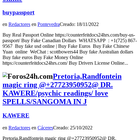
buypassport
en
Redactores
en
Pontevedra
Creado: 18/11/2022
Buy Real Passport Online https://counterfeitdocs24hrs.com/buy-us-
passport/ Buy Fake Canadian Dollars WHATSAPP : +1(725) 867-
9567 Buy fake usd online | Buy Fake Euros Buy Fake Chinese
Yuan online WeChat : scottbowers44 Buy fake Australian dollars
Buy fake euros Buy Fake Money Online
https://counterfeitdocs24hrs.com/ Buy Drivers License Online...
Pretoria,Randfontein
magic ring @+27723950952@ DR.
KAWERE/psychic readings/ love
SPELLS/SANGOMA IN J
KAWERE
en
Redactores
en
Cáceres
Creado: 25/10/2022
Pretoria,Randfontein magic ring @+27723950952@ DR.