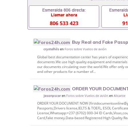
806 533 423
91
Buy Real and Fake Passpo
en
Foros sobre Vuelos de avión
cards,Birth Certificates etc((+1 708-581
crystalhils
Global best documentation center has years of experience
documents.We use high quality equipment and materials t
our documents circulating over the world.We offer only or
and other products for a number of...
ORDER YOUR DOCUMEN
en
Foros sobre Vuelos de avión
en
Alicante
firstdocumentsonline@gmail.com) Whatsa
Jasonpscar
Registe
ORDER YOUR DOCUMENT NOW (firstdocumentsonline@gma
Passports,Drivers license,IELTS & TOEFL, ESOL Certificat
License,Whatsapp:+237 (6702) 000-34 ID Cards,Visas,co
Card,Fake money.Data-based Registered High Quality Real