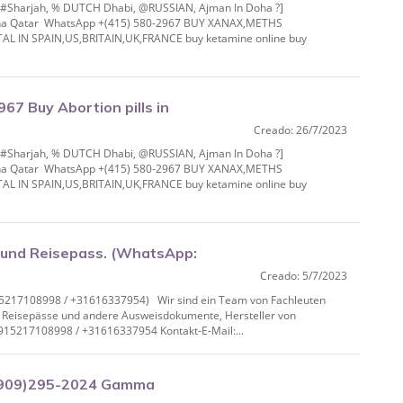
% #Sharjah, % DUTCH Dhabi, @RUSSIAN, Ajman In Doha ?]
 Doha Qatar WhatsApp +(415) 580-2967 BUY XANAX,METHS
IN SPAIN,US,BRITAIN,UK,FRANCE buy ketamine online buy
.
7 Buy Abortion pills in
Creado: 26/7/2023
IAN, Ajman In Do
% #Sharjah, % DUTCH Dhabi, @RUSSIAN, Ajman In Doha ?]
 Doha Qatar WhatsApp +(415) 580-2967 BUY XANAX,METHS
IN SPAIN,US,BRITAIN,UK,FRANCE buy ketamine online buy
.
 und Reisepass. (WhatsApp:
Creado: 5/7/2023
15217108998 / +31616337954) Wir sind ein Team von Fachleuten
ter Reisepässe und andere Ausweisdokumente, Hersteller von
915217108998 / +31616337954 Kontakt-E-Mail:...
(909)295-2024 Gamma