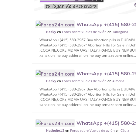
WhatsApp +(415) 580-296
en
Foros sobre Vuelos de avión
en
Tarragona
DUBAI% #Sharjah, % DUTCH Dhabi, @RUSS
Becky
WhatsApp +(415) 580-2967 Buy Abortion pills in DUBAI
WhatsApp +(415) 580-2967” Abortion Pills For Sale In
,COCAINE,COKE,MDMA UAS.ITALY.FRANCE BUY NEMBUTAL 
xanax online buy adderall online buy temazepam online..
WhatsApp +(415) 580-296
en
Foros sobre Vuelos de avión
en
Almería
DUBAI% #Sharjah, % DUTCH Dhabi, @RUSS
Becky
WhatsApp +(415) 580-2967 Buy Abortion pills in DUBAI
WhatsApp +(415) 580-2967” Abortion Pills For Sale In
,COCAINE,COKE,MDMA UAS.ITALY.FRANCE BUY NEMBUTAL 
xanax online buy adderall online buy temazepam online..
WhatsApp +(415) 580-296
en
Foros sobre Vuelos de avión
en
Cádiz
DUBAI% #Sharjah, % DUTCH Dhabi, @RUSS
Nathalie12