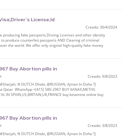
isa,Driver´s License,Id
Creado: 30/4/2024
d etc((+ 1
e producing fake passports,Driving Licenses and other identity
to produce counterfeit passports AND Clearing of criminal
over the world. We offer only original high-quality fake money
7 Buy Abortion pills in
fe
Creado: 9/8/2023
IAN, Ajman In Do
% #Sharjah, % DUTCH Dhabi, @RUSSIAN, Ajman In Doha ?]
 Doha Qatar WhatsApp +(415) 580-2967 BUY XANAX,METHS
IN SPAIN,US,BRITAIN,UK,FRANCE buy ketamine online buy
.
7 Buy Abortion pills in
fe
Creado: 3/8/2023
IAN, Ajman In Do
% #Sharjah, % DUTCH Dhabi, @RUSSIAN, Ajman In Doha ?]