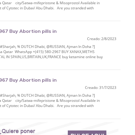
a Qatar city/Satwa-mifepristone & Misoprostol Available in
 of Cytotec in Dubai/ Abu Dhabi. Are you stranded with
7 Buy Abortion pills in
Creado: 2/8/2023
IAN, Ajman In Do
% #Sharjah, % DUTCH Dhabi, @RUSSIAN, Ajman In Doha ?]
 Doha Qatar WhatsApp +(415) 580-2967 BUY XANAX,METHS
IN SPAIN,US,BRITAIN,UK,FRANCE buy ketamine online buy
.
7 Buy Abortion pills in
Creado: 31/7/2023
IAN, Ajman In Do
% #Sharjah, % DUTCH Dhabi, @RUSSIAN, Ajman In Doha ?]
a Qatar city/Satwa-mifepristone & Misoprostol Available in
 of Cytotec in Dubai/ Abu Dhabi. Are you stranded with