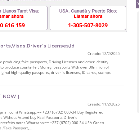
0 616 159
1-305-507-8029
rts,Visas,Driver´s Licenses,Id
Creado: 12/2/2025
-6441
 producing fake passports, Driving Licenses and other identity
o produce counterfeit Money, passports.With over 30million of
iginal high-quality passports, driver´s licenses, ID cards, stamps
T NOW (
Creado: 11/2/2025
pp:== +237 (6702) 000‑34 Buy
il.com) Whatsapp:== +237 (6702) 000-34 Buy Registered
es Without Attend buy Real Passports,Driver's
unterfeits notes Whatsapp:== +237 (6702) 000-34 USA Green
/Fake Passport,...