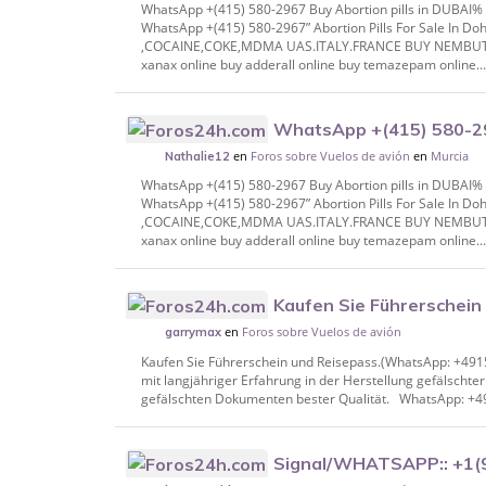
WhatsApp +(415) 580-2967 Buy Abortion pills in DUBAI
WhatsApp +(415) 580-2967” Abortion Pills For Sale In
,COCAINE,COKE,MDMA UAS.ITALY.FRANCE BUY NEMBUTAL 
xanax online buy adderall online buy temazepam online..
WhatsApp +(415) 580-296
en
Foros sobre Vuelos de avión
en
Murcia
DUBAI% #Sharjah, % DUTCH Dhabi, @RUSS
Nathalie12
WhatsApp +(415) 580-2967 Buy Abortion pills in DUBAI
WhatsApp +(415) 580-2967” Abortion Pills For Sale In
,COCAINE,COKE,MDMA UAS.ITALY.FRANCE BUY NEMBUTAL 
xanax online buy adderall online buy temazepam online..
Kaufen Sie Führerschein
en
Foros sobre Vuelos de avión
+4915217108998 / +31616337954)
garrymax
Kaufen Sie Führerschein und Reisepass.(WhatsApp: +49
mit langjähriger Erfahrung in der Herstellung gefälsch
gefälschten Dokumenten bester Qualität. WhatsApp: +4
Signal/WHATSAPP:: +1