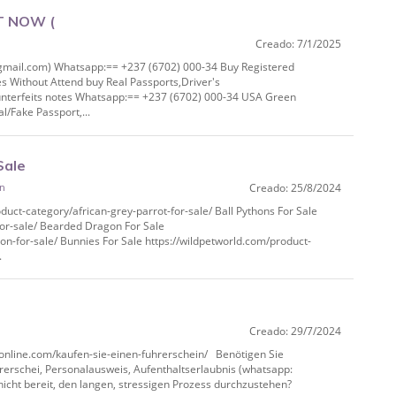
T NOW (
Creado: 7/1/2025
pp:== +237 (6702) 000‑34 Buy
il.com) Whatsapp:== +237 (6702) 000-34 Buy Registered
es Without Attend buy Real Passports,Driver's
unterfeits notes Whatsapp:== +237 (6702) 000-34 USA Green
/Fake Passport,...
Sale
ón
Creado: 25/8/2024
y/african-grey-parrot-for-sale/
duct-category/african-grey-parrot-for-sale/ Ball Pythons For Sale
for-sale/ Bearded Dragon For Sale
n-for-sale/ Bunnies For Sale https://wildpetworld.com/product-
.
Creado: 29/7/2024
/kaufen-sie-einen-
line.com/kaufen-sie-einen-fuhrerschein/ Benötigen Sie
hrerschei, Personalausweis, Aufenthaltserlaubnis (whatsapp:
nicht bereit, den langen, stressigen Prozess durchzustehen?