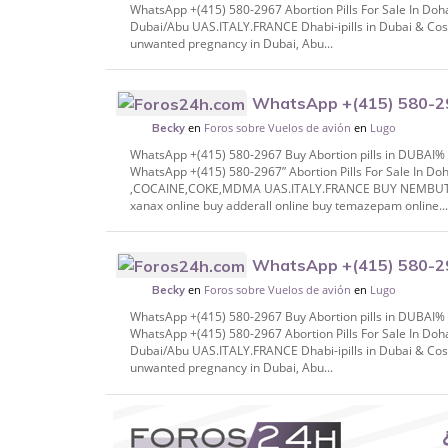
WhatsApp +(415) 580-2967 Abortion Pills For Sale In Doh
Dubai/Abu UAS.ITALY.FRANCE Dhabi-ipills in Dubai & Cost
unwanted pregnancy in Dubai, Abu...
WhatsApp +(415) 580-296
en
Foros sobre Vuelos de avión
en
Lugo
DUBAI% #Sharjah, % DUTCH Dhabi, @RUSS
Becky
WhatsApp +(415) 580-2967 Buy Abortion pills in DUBAI
WhatsApp +(415) 580-2967” Abortion Pills For Sale In
,COCAINE,COKE,MDMA UAS.ITALY.FRANCE BUY NEMBUTAL 
xanax online buy adderall online buy temazepam online..
WhatsApp +(415) 580-296
en
Foros sobre Vuelos de avión
en
Lugo
DUBAI% #Sharjah, % DUTCH Dhabi, @RUSS
Becky
WhatsApp +(415) 580-2967 Buy Abortion pills in DUBAI
WhatsApp +(415) 580-2967 Abortion Pills For Sale In Doh
Dubai/Abu UAS.ITALY.FRANCE Dhabi-ipills in Dubai & Cost
unwanted pregnancy in Dubai, Abu...