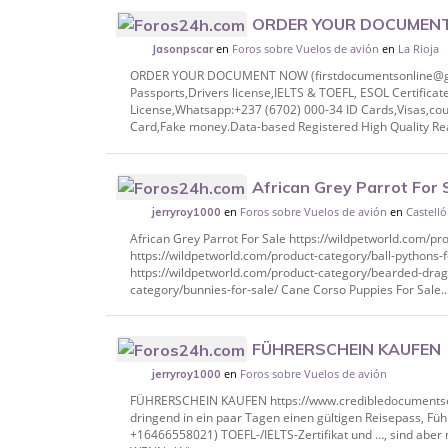
ORDER YOUR DOCUMEN
en
Foros sobre Vuelos de avión
en
La Rioja
firstdocumentsonline@gmail.com) Whatsa
Jasonpscar
Registe
ORDER YOUR DOCUMENT NOW (firstdocumentsonline@gma
Passports,Drivers license,IELTS & TOEFL, ESOL Certificat
License,Whatsapp:+237 (6702) 000-34 ID Cards,Visas,co
Card,Fake money.Data-based Registered High Quality Real
African Grey Parrot For 
en
Foros sobre Vuelos de avión
en
Castell
https://wildpetworld.com/product-categor
jerryroy1000
African Grey Parrot For Sale https://wildpetworld.com/pro
https://wildpetworld.com/product-category/ball-pythons-
https://wildpetworld.com/product-category/bearded-drago
category/bunnies-for-sale/ Cane Corso Puppies For Sale..
FÜHRERSCHEIN KAUFEN
en
Foros sobre Vuelos de avión
https://www.credibledocumentsonline.com
jerryroy1000
fuhrerschein/ Benötig
FÜHRERSCHEIN KAUFEN https://www.credibledocumentson
dringend in ein paar Tagen einen gültigen Reisepass, Fü
+16466558021) TOEFL-/IELTS-Zertifikat und …, sind aber 