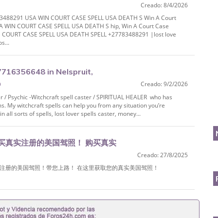
Creado: 8/4/2026
ELL USA DEATH S
783488291 USA WIN COURT CASE SPELL USA DEATH S Win A Court
A WIN COURT CASE SPELL USA DEATH S hip, Win A Court Case
N COURT CASE SPELL USA DEATH SPELL +27783488291 |lost love
s...
16356648 in Nelspruit,
a
Creado: 9/2/2026
sdal, Se
r / Psychic -Witchcraft spell caster / SPIRITUAL HEALER who has
ms. My witchcraft spells can help you from any situation you’re
n all sorts of spells, lost lover spells caster, money...
4 购买真实注册的美国驾照！ 购买真实
Creado: 27/8/2025
美国驾照！ WhatsApp：+1
购买真实注册的美国驾照！带您上路！ 在这里获取您的真实美国驾照！