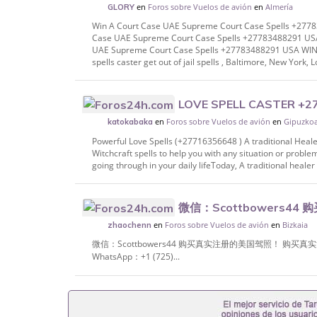
en
Foros sobre Vuelos de avión
en
Almería
+27783488291 USA WIN COURT CASE SP
GLORY
Win A Court Case UAE Supreme Court Case Spells +27
Case UAE Supreme Court Case Spells +27783488291 US
UAE Supreme Court Case Spells +27783488291 USA WI
spells caster get out of jail spells , Baltimore, New York, Lo
LOVE SPELL CASTER +277
en
Foros sobre Vuelos de avión
en
Gipuzko
Capetown, Ladysmith, Ladybrand, Grobler
katokabaka
Powerful Love Spells (+27716356648 ) A traditional Heale
Witchcraft spells to help you with any situation or proble
going through in your daily lifeToday, A traditional healer i
微信：Scottbowers4
en
Foros sobre Vuelos de avión
en
Bizkaia
注册的美国驾照！带您上路！ 在这里获取您的真实
zhaochenn
(725) 867-9567 今天就获取您的真实美
微信：Scottbowers44 购买真实注册的美国驾照！ 
WhatsApp：+1 (725)...