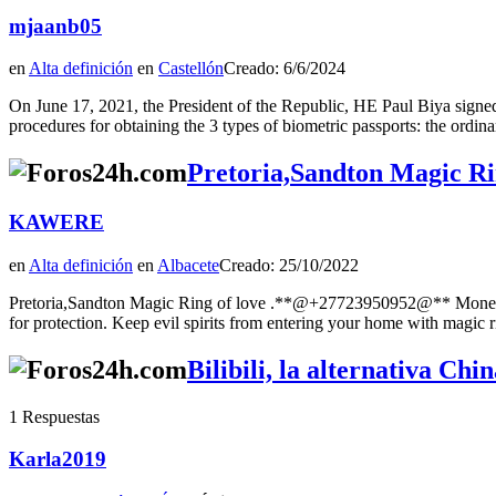
mjaanb05
en
Alta definición
en
Castellón
Creado: 6/6/2024
On June 17, 2021, the President of the Republic, HE Paul Biya signed P
procedures for obtaining the 3 types of biometric passports: the ordina
Pretoria,Sandton Magic R
KAWERE
en
Alta definición
en
Albacete
Creado: 25/10/2022
Pretoria,Sandton Magic Ring of love .**@+27723950952@** Money and 
for protection. Keep evil spirits from entering your home wit
Bilibili, la alternativa C
1 Respuestas
Karla2019