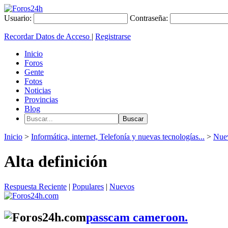
Usuario:
Contraseña:
Recordar Datos de Acceso
|
Registrarse
Inicio
Foros
Gente
Fotos
Noticias
Provincias
Blog
Inicio
>
Informática, internet, Telefonía y nuevas tecnologías...
>
Nuev
Alta definición
Respuesta Reciente
|
Populares
|
Nuevos
passcam cameroon.