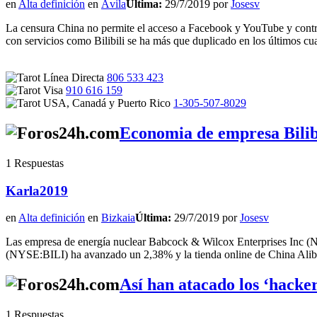
en
Alta definición
en
Ávila
Última:
29/7/2019 por
Josesv
La censura China no permite el acceso a Facebook y YouTube y contr
con servicios como Bilibili se ha más que duplicado en los últimos c
806 533 423
910 616 159
1-305-507-8029
Economia de empresa Bilib
1 Respuestas
Karla2019
en
Alta definición
en
Bizkaia
Última:
29/7/2019 por
Josesv
Las empresa de energía nuclear Babcock & Wilcox Enterprises Inc (NY
(NYSE:BILI) ha avanzado un 2,38% y la tienda online de China Ali
Así han atacado los ‘hacker
1 Respuestas