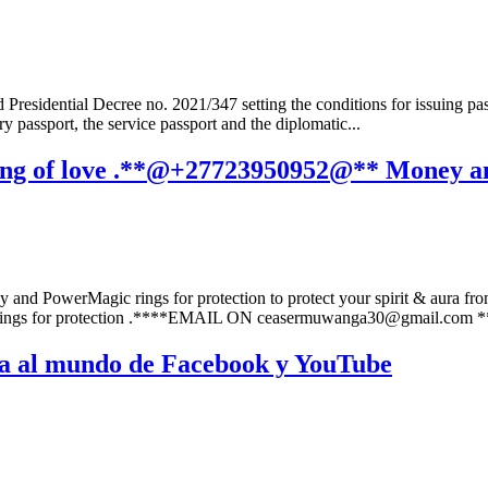
residential Decree no. 2021/347 setting the conditions for issuing passp
ry passport, the service passport and the diplomatic...
ing of love .**@+27723950952@** Money and
PowerMagic rings for protection to protect your spirit & aura from e
h magic rings for protection .****EMAIL ON ceasermuwanga30@gma
hina al mundo de Facebook y YouTube