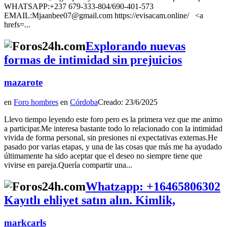
WHATSAPP:+237 679-333-804/690-401-573
EMAIL:Mjaanbee07@gmail.com https://evisacam.online/ <a
hrefs=...
Explorando nuevas
formas de intimidad sin prejuicios
mazarote
en
Foro hombres
en
Córdoba
Creado: 23/6/2025
Llevo tiempo leyendo este foro pero es la primera vez que me animo
a participar.Me interesa bastante todo lo relacionado con la intimidad
vivida de forma personal, sin presiones ni expectativas externas.He
pasado por varias etapas, y una de las cosas que más me ha ayudado
últimamente ha sido aceptar que el deseo no siempre tiene que
vivirse en pareja.Quería compartir una...
Whatzapp: +16465806302
Kayıtlı ehliyet satın alın. Kimlik,
markcarls