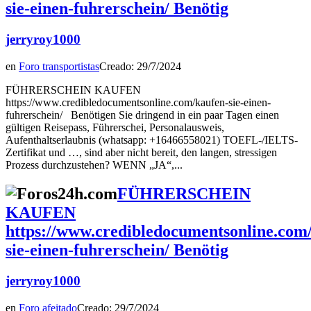
sie-einen-fuhrerschein/ Benötig
jerryroy1000
en
Foro transportistas
Creado: 29/7/2024
FÜHRERSCHEIN KAUFEN
https://www.credibledocumentsonline.com/kaufen-sie-einen-
fuhrerschein/ Benötigen Sie dringend in ein paar Tagen einen
gültigen Reisepass, Führerschei, Personalausweis,
Aufenthaltserlaubnis (whatsapp: +16466558021) TOEFL-/IELTS-
Zertifikat und …, sind aber nicht bereit, den langen, stressigen
Prozess durchzustehen? WENN „JA“,...
FÜHRERSCHEIN
KAUFEN
https://www.credibledocumentsonline.com
sie-einen-fuhrerschein/ Benötig
jerryroy1000
en
Foro afeitado
Creado: 29/7/2024