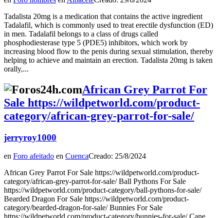
Tadalista 20mg is a medication that contains the active ingredient
Tadalafil, which is commonly used to treat erectile dysfunction (ED)
in men. Tadalafil belongs to a class of drugs called
phosphodiesterase type 5 (PDE5) inhibitors, which work by
increasing blood flow to the penis during sexual stimulation, thereby
helping to achieve and maintain an erection. Tadalista 20mg is taken
orally,...
African Grey Parrot For
Sale https://wildpetworld.com/product-
category/african-grey-parrot-for-sale/
jerryroy1000
en
Foro afeitado
en
Cuenca
Creado: 25/8/2024
African Grey Parrot For Sale https://wildpetworld.com/product-
category/african-grey-parrot-for-sale/ Ball Pythons For Sale
https://wildpetworld.com/product-category/ball-pythons-for-sale/
Bearded Dragon For Sale https://wildpetworld.com/product-
category/bearded-dragon-for-sale/ Bunnies For Sale
https://wildpetworld.com/product-category/bunnies-for-sale/ Cane