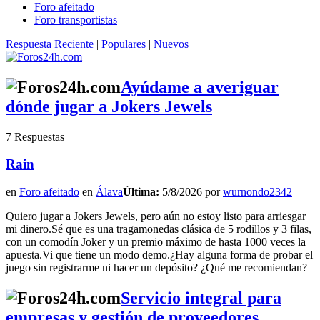
Foro afeitado
Foro transportistas
Respuesta Reciente
|
Populares
|
Nuevos
Ayúdame a averiguar
dónde jugar a Jokers Jewels
7 Respuestas
Rain
en
Foro afeitado
en
Álava
Última:
5/8/2026 por
wurnondo2342
Quiero jugar a Jokers Jewels, pero aún no estoy listo para arriesgar
mi dinero.Sé que es una tragamonedas clásica de 5 rodillos y 3 filas,
con un comodín Joker y un premio máximo de hasta 1000 veces la
apuesta.Vi que tiene un modo demo.¿Hay alguna forma de probar el
juego sin registrarme ni hacer un depósito? ¿Qué me recomiendan?
Servicio integral para
empresas y gestión de proveedores