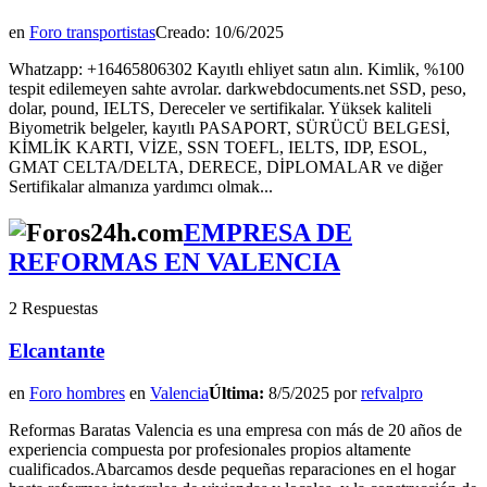
en
Foro transportistas
Creado: 10/6/2025
Whatzapp: +16465806302 Kayıtlı ehliyet satın alın. Kimlik, %100
tespit edilemeyen sahte avrolar. darkwebdocuments.net SSD, peso,
dolar, pound, IELTS, Dereceler ve sertifikalar. Yüksek kaliteli
Biyometrik belgeler, kayıtlı PASAPORT, SÜRÜCÜ BELGESİ,
KİMLİK KARTI, VİZE, SSN TOEFL, IELTS, IDP, ESOL,
GMAT CELTA/DELTA, DERECE, DİPLOMALAR ve diğer
Sertifikalar almanıza yardımcı olmak...
EMPRESA DE
REFORMAS EN VALENCIA
2 Respuestas
Elcantante
en
Foro hombres
en
Valencia
Última:
8/5/2025 por
refvalpro
Reformas Baratas Valencia es una empresa con más de 20 años de
experiencia compuesta por profesionales propios altamente
cualificados.Abarcamos desde pequeñas reparaciones en el hogar