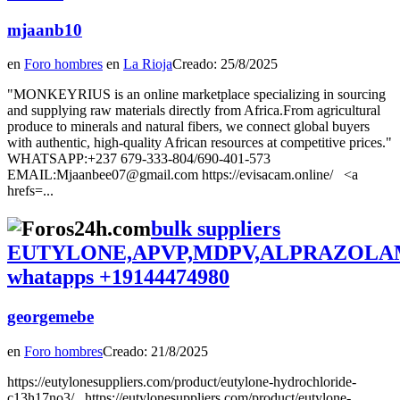
mjaanb10
en
Foro hombres
en
La Rioja
Creado: 25/8/2025
"MONKEYRIUS is an online marketplace specializing in sourcing
and supplying raw materials directly from Africa.From agricultural
produce to minerals and natural fibers, we connect global buyers
with authentic, high-quality African resources at competitive prices."
WHATSAPP:+237 679-333-804/690-401-573
EMAIL:Mjaanbee07@gmail.com https://evisacam.online/ <a
hrefs=...
bulk suppliers
EUTYLONE,APVP,MDPV,ALPRAZOLAM
whatapps +19144474980
georgemebe
en
Foro hombres
Creado: 21/8/2025
https://eutylonesuppliers.com/product/eutylone-hydrochloride-
c13h17no3/ https://eutylonesuppliers.com/product/eutylone-