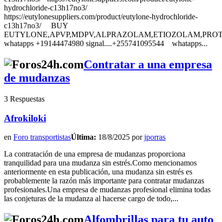
hydrochloride-c13h17no3/
https://eutylonesuppliers.com/product/eutylone-hydrochloride-
c13h17no3/ BUY
EUTYLONE,APVP,MDPV,ALPRAZOLAM,ETIOZOLAM,PROTO
whatapps +19144474980 signal....+255741095544 whatapps...
Contratar a una empresa
de mudanzas
3 Respuestas
Afrokiloki
en
Foro transportistas
Última:
18/8/2025 por
jporras
La contratación de una empresa de mudanzas proporciona
tranquilidad para una mudanza sin estrés.Como mencionamos
anteriormente en esta publicación, una mudanza sin estrés es
probablemente la razón más importante para contratar mudanzas
profesionales.Una empresa de mudanzas profesional elimina todas
las conjeturas de la mudanza al hacerse cargo de todo,...
Alfombrillas para tu auto