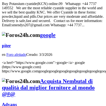
Buy Potassium cyanide(KCN) online.09 Whatsapp: +44 7737
149552 We are the most reliable cyanide supplier in the world and
we sell the best quality KNC. We offer Cyanide in these forms:
powder,liquid and pills.Our prices are very moderate and affordable.
Delivery is safe,fast and secured. Contact us for more information:
Email:smendys207@gmail.com Whatsapp: +44 7737...
google
piter
en
Foro afeitado
Creado: 3/3/2026
<a href="https://www.google.com">google</a> google
(https://www.google.com)
https://www.google.comgooglegooglegooglegooglegooglegooglegoo
Acquista Nembutal di
qualità dal miglior fornitore al mondo
@#@
Advans