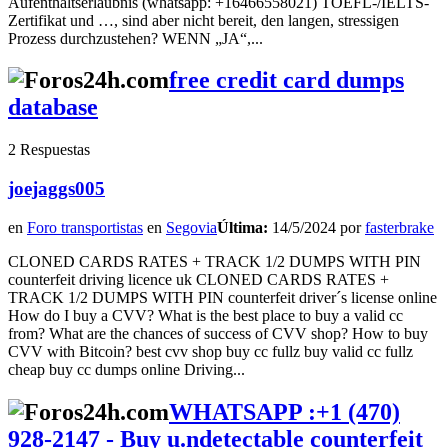
Aufenthaltserlaubnis (whatsapp: +16466558021) TOEFL-/IELTS-
Zertifikat und …, sind aber nicht bereit, den langen, stressigen
Prozess durchzustehen? WENN „JA“,...
free credit card dumps
database
2 Respuestas
joejaggs005
en
Foro transportistas
en
Segovia
Última:
14/5/2024 por
fasterbrake
CLONED CARDS RATES + TRACK 1/2 DUMPS WITH PIN
counterfeit driving licence uk CLONED CARDS RATES +
TRACK 1/2 DUMPS WITH PIN counterfeit driver´s license online
How do I buy a CVV? What is the best place to buy a valid cc
from? What are the chances of success of CVV shop? How to buy
CVV with Bitcoin? best cvv shop buy cc fullz buy valid cc fullz
cheap buy cc dumps online Driving...
WHATSAPP :+1 (470)
928-2147 - Buy u.ndetectable counterfeit