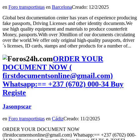
en
Foro transportistas
en
Barcelona
Creado: 12/2/2025
Global best documentation center has years of experience producing
fake passports, Driving Licenses and other identity documents.We
use high quality equipment and materials to produce counterfeit
Money, passports.With over 30million of our documents circulating
over the world.We offer only original high-quality passports, driver
´s licenses, ID cards, stamps and other products for a number of...
ORDER YOUR
DOCUMENT NOW (
firstdocumentsonline@gmail.com)
Whatsapp:== +237 (6702) 000‑34 Buy
Registe
Jasonpscar
en
Foro transportistas
en
Cádiz
Creado: 11/2/2025
ORDER YOUR DOCUMENT NOW
(firstdocumentsonline@gmail.com) Whatsapp:== +237 (6702) 000-