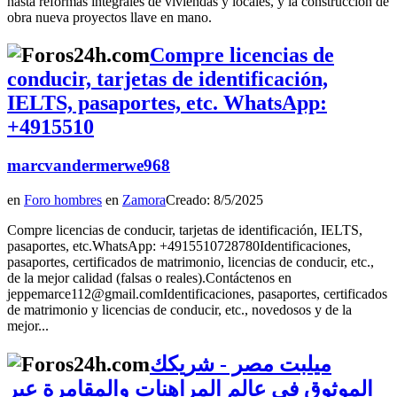
hasta reformas integrales de viviendas y locales, y la construcción de
obra nueva proyectos llave en mano.
Compre licencias de
conducir, tarjetas de identificación,
IELTS, pasaportes, etc. WhatsApp:
+4915510
marcvandermerwe968
en
Foro hombres
en
Zamora
Creado: 8/5/2025
Compre licencias de conducir, tarjetas de identificación, IELTS,
pasaportes, etc.WhatsApp: +4915510728780Identificaciones,
pasaportes, certificados de matrimonio, licencias de conducir, etc.,
de la mejor calidad (falsas o reales).Contáctenos en
jeppemarce112@gmail.comIdentificaciones, pasaportes, certificados
de matrimonio y licencias de conducir, etc., novedosos y de la
mejor...
ميلبت مصر - شريكك
الموثوق في عالم المراهنات والمقامرة عبر