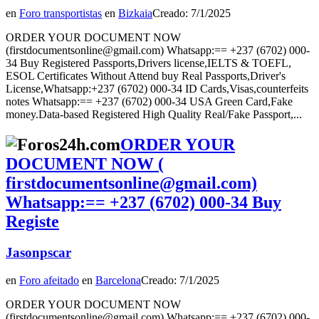
en
Foro transportistas
en
Bizkaia
Creado: 7/1/2025
ORDER YOUR DOCUMENT NOW
(firstdocumentsonline@gmail.com) Whatsapp:== +237 (6702) 000-
34 Buy Registered Passports,Drivers license,IELTS & TOEFL,
ESOL Certificates Without Attend buy Real Passports,Driver's
License,Whatsapp:+237 (6702) 000-34 ID Cards,Visas,counterfeits
notes Whatsapp:== +237 (6702) 000-34 USA Green Card,Fake
money.Data-based Registered High Quality Real/Fake Passport,...
ORDER YOUR
DOCUMENT NOW (
firstdocumentsonline@gmail.com)
Whatsapp:== +237 (6702) 000‑34 Buy
Registe
Jasonpscar
en
Foro afeitado
en
Barcelona
Creado: 7/1/2025
ORDER YOUR DOCUMENT NOW
(firstdocumentsonline@gmail.com) Whatsapp:== +237 (6702) 000-