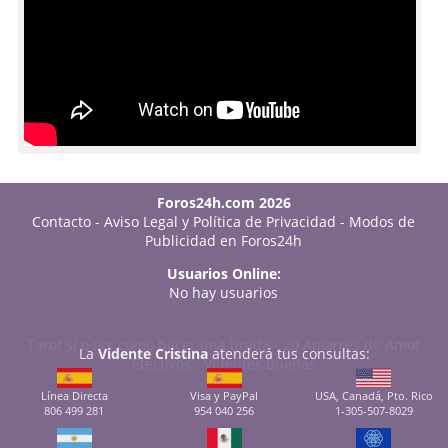
Foros24h.com 2026
Contacto
-
Aviso Legal y Política de Privacidad
-
Modos de
Publicidad en Foros24h
Usuarios Online:
No hay usuarios
Tarot sí o no: cómo hacer una tirada
-
20 Amarres de Amor
La
Vidente Cristina
atenderá tus consultas:
Efectivos
-
Videntes Buenas
Línea Directa
Visa y PayPal
USA, Canadá, Pto. Rico
806 499 281
954 040 256
1-305-507-8029