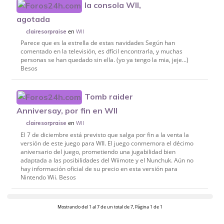
la consola WII,
agotada
en
WII
clairesorpraise
Parece que es la estrella de estas navidades Según han
comentado en la televisión, es dfícil encontrarla, y muchas
personas se han quedado sin ella. (yo ya tengo la mia, jeje...)
Besos
Tomb raider
Anniversay, por fin en WII
en
WII
clairesorpraise
El 7 de diciembre está previsto que salga por fin a la venta la
versión de este juego para WII. El juego conmemora el décimo
aniversario del juego, prometiendo una jugabilidad bien
adaptada a las posibilidades del Wiimote y el Nunchuk. Aún no
hay información oficial de su precio en esta versión para
Nintendo Wii. Besos
Mostrando del 1 al 7 de un total de 7, Página 1 de 1