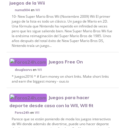
juegos de la Wii
en
WII
numa904
10- New Super Mario Bros Wii (Noviembre 2009) Wii El primer
juego de la lista es todo un clásico. Un juego de Mario en 2D.
Una fórmula que Nintendo ha repetido en infinidad de veces
pero que les sigue saliendo bien. New Super Mario Bros Wii fue
la enésima reimaginación del Super Mario Bros de 1985. Unos
años después del total éxito de New Super Mario Bros DS,
Nintendo traía un juego...
Juegos Free On
en
WII
douglasrvs
* Juegos2016 * # Earn money on short links. Make short links
and earn the biggest money - ouo.io
Juegos para hacer
deporte desde casa con la WII, WII fit
en
WII
Foros24h
Parece que se están poniendo de moda los juegos interactivos
de Wii donde además de divertirse, puede uno hacer deporte