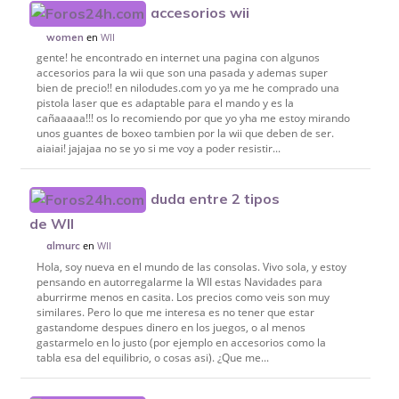
accesorios wii
en
WII
women
gente! he encontrado en internet una pagina con algunos
accesorios para la wii que son una pasada y ademas super
bien de precio!! en nilodudes.com yo ya me he comprado una
pistola laser que es adaptable para el mando y es la
cañaaaaa!!! os lo recomiendo por que yo yha me estoy mirando
unos guantes de boxeo tambien por la wii que deben de ser.
aiaiai! jajajaa no se yo si me voy a poder resistir...
duda entre 2 tipos
de WII
en
WII
almurc
Hola, soy nueva en el mundo de las consolas. Vivo sola, y estoy
pensando en autorregalarme la WII estas Navidades para
aburrirme menos en casita. Los precios como veis son muy
similares. Pero lo que me interesa es no tener que estar
gastandome despues dinero en los juegos, o al menos
gastarmelo en lo justo (por ejemplo en accesorios como la
tabla esa del equilibrio, o cosas asi). ¿Que me...