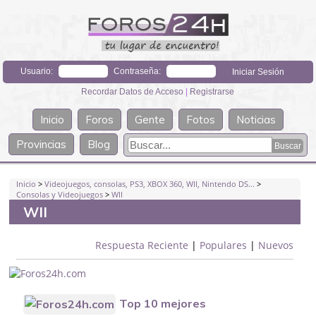
Usuario:
Contraseña:
Recordar Datos de Acceso
|
Registrarse
Inicio
Foros
Gente
Fotos
Noticias
Provincias
Blog
Inicio
>
Videojuegos, consolas, PS3, XBOX 360, WII, Nintendo DS...
>
Consolas y Videojuegos
>
WII
WII
Respuesta Reciente
|
Populares
|
Nuevos
Top 10 mejores