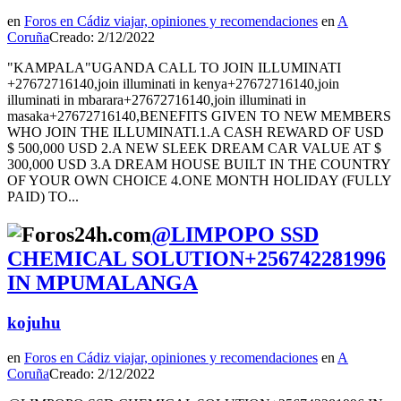
en
Foros en Cádiz viajar, opiniones y recomendaciones
en
A
Coruña
Creado: 2/12/2022
"KAMPALA"UGANDA CALL TO JOIN ILLUMINATI
+27672716140,join illuminati in kenya+27672716140,join
illuminati in mbarara+27672716140,join illuminati in
masaka+27672716140,BENEFITS GIVEN TO NEW MEMBERS
WHO JOIN THE ILLUMINATI.1.A CASH REWARD OF USD
$ 500,000 USD 2.A NEW SLEEK DREAM CAR VALUE AT $
300,000 USD 3.A DREAM HOUSE BUILT IN THE COUNTRY
OF YOUR OWN CHOICE 4.ONE MONTH HOLIDAY (FULLY
PAID) TO...
@LIMPOPO SSD
CHEMICAL SOLUTION+256742281996
IN MPUMALANGA
kojuhu
en
Foros en Cádiz viajar, opiniones y recomendaciones
en
A
Coruña
Creado: 2/12/2022