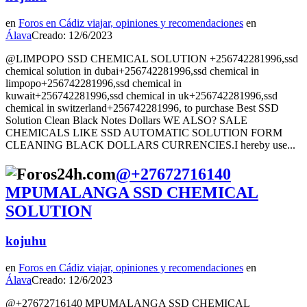
en
Foros en Cádiz viajar, opiniones y recomendaciones
en
Álava
Creado: 12/6/2023
@LIMPOPO SSD CHEMICAL SOLUTION +256742281996,ssd
chemical solution in dubai+256742281996,ssd chemical in
limpopo+256742281996,ssd chemical in
kuwait+256742281996,ssd chemical in uk+256742281996,ssd
chemical in switzerland+256742281996, to purchase Best SSD
Solution Clean Black Notes Dollars WE ALSO? SALE
CHEMICALS LIKE SSD AUTOMATIC SOLUTION FORM
CLEANING BLACK DOLLARS CURRENCIES.I hereby use...
@+27672716140
MPUMALANGA SSD CHEMICAL
SOLUTION
kojuhu
en
Foros en Cádiz viajar, opiniones y recomendaciones
en
Álava
Creado: 12/6/2023
@+27672716140 MPUMALANGA SSD CHEMICAL