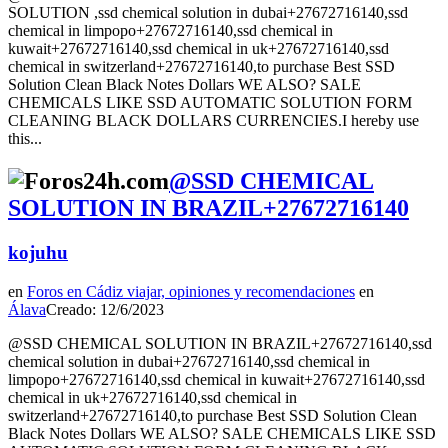
SOLUTION ,ssd chemical solution in dubai+27672716140,ssd
chemical in limpopo+27672716140,ssd chemical in
kuwait+27672716140,ssd chemical in uk+27672716140,ssd
chemical in switzerland+27672716140,to purchase Best SSD
Solution Clean Black Notes Dollars WE ALSO? SALE
CHEMICALS LIKE SSD AUTOMATIC SOLUTION FORM
CLEANING BLACK DOLLARS CURRENCIES.I hereby use
this...
@SSD CHEMICAL
SOLUTION IN BRAZIL+27672716140
kojuhu
en
Foros en Cádiz viajar, opiniones y recomendaciones
en
Álava
Creado: 12/6/2023
@SSD CHEMICAL SOLUTION IN BRAZIL+27672716140,ssd
chemical solution in dubai+27672716140,ssd chemical in
limpopo+27672716140,ssd chemical in kuwait+27672716140,ssd
chemical in uk+27672716140,ssd chemical in
switzerland+27672716140,to purchase Best SSD Solution Clean
Black Notes Dollars WE ALSO? SALE CHEMICALS LIKE SSD