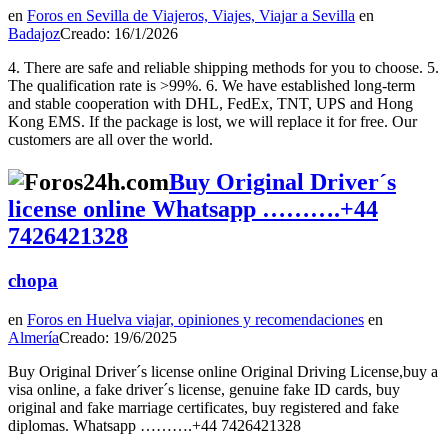
en
Foros en Sevilla de Viajeros, Viajes, Viajar a Sevilla
en
Badajoz
Creado: 16/1/2026
4. There are safe and reliable shipping methods for you to choose. 5.
The qualification rate is >99%. 6. We have established long-term
and stable cooperation with DHL, FedEx, TNT, UPS and Hong
Kong EMS. If the package is lost, we will replace it for free. Our
customers are all over the world.
Buy Original Driver´s
license online Whatsapp ……….+44
7426421328
chopa
en
Foros en Huelva viajar, opiniones y recomendaciones
en
Almería
Creado: 19/6/2025
Buy Original Driver´s license online Original Driving License,buy a
visa online, a fake driver´s license, genuine fake ID cards, buy
original and fake marriage certificates, buy registered and fake
diplomas. Whatsapp ……….+44 7426421328