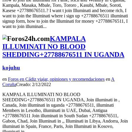
Kampala, Masaka, Mbale, Toro, Tororo , Kasubi, Mbale, Soroti,
Kasese +27788676511.? I want t join Illuminati and become rich, I
want to join the Illuminati where i sign up +27788676511 illuminati
signup form, how to join the Illuminati for money +27788676511, I
want to join illuminati...
KAMPALA
ILLUMINATI NO BLOOD
SHEDDING+27788676511 IN UGANDA
kojuhu
en
Foros en Cádiz viajar, opiniones y recomendaciones
en
A
Coruña
Creado: 2/12/2022
KAMPALA ILLUMINATI NO BLOOD
SHEDDING+27788676511 IN UGANDA, Join illuminati in ,
Canada, Join illuminati in uganda +27788676511, illuminati
Members in Lesotho, illuminati in UAE, Dubai, Antigua
+27788676511 Join illuminati in South Sudan +27788676511,
Gabon, Chad, Join Illuminati in ,, Illuminati in Libya, Andorra, Join
illuminati in Spain, France, Paris, Join Illuminati in Kosovo,
illuminati in...