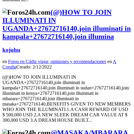
(@)HOW TO JOIN
ILLUMINATI IN
UGANDA+27672716140,join illuminati in
kampala+27672716140,join illumina
kojuhu
en
Foros en Cádiz viajar, opiniones y recomendaciones
en
A
Coruña
Creado: 2/12/2022
(@)HOW TO JOIN ILLUMINATI IN
UGANDA+27672716140,join illuminati in
kampala+27672716140,join illuminati in sudan+27672716140,join
illuminati in kenya+27672716140,join illuminati in
mbarara+27672716140,join illuminati in
masaka+27672716140,BENEFITS GIVEN TO NEW MEMBERS
WHO JOIN THE ILLUMINATI.1.A CASH REWARD OF USD
$ 500,000 USD 2.A NEW SLEEK DREAM CAR VALUE AT $
300,000 USD 3.A DREAM HOUSE BUILT...
@MASAKA/MBARARA