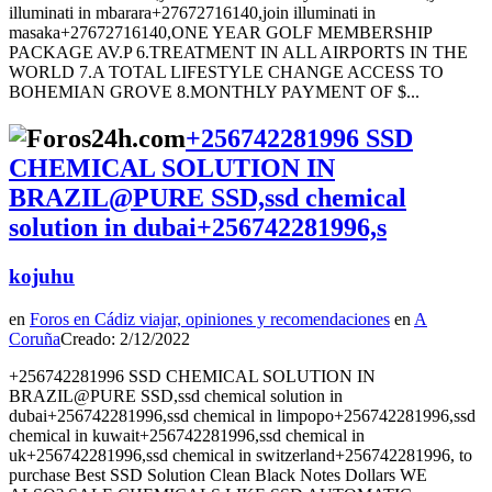
illuminati in mbarara+27672716140,join illuminati in
masaka+27672716140,ONE YEAR GOLF MEMBERSHIP
PACKAGE AV.P 6.TREATMENT IN ALL AIRPORTS IN THE
WORLD 7.A TOTAL LIFESTYLE CHANGE ACCESS TO
BOHEMIAN GROVE 8.MONTHLY PAYMENT OF $...
+256742281996 SSD
CHEMICAL SOLUTION IN
BRAZIL@PURE SSD,ssd chemical
solution in dubai+256742281996,s
kojuhu
en
Foros en Cádiz viajar, opiniones y recomendaciones
en
A
Coruña
Creado: 2/12/2022
+256742281996 SSD CHEMICAL SOLUTION IN
BRAZIL@PURE SSD,ssd chemical solution in
dubai+256742281996,ssd chemical in limpopo+256742281996,ssd
chemical in kuwait+256742281996,ssd chemical in
uk+256742281996,ssd chemical in switzerland+256742281996, to
purchase Best SSD Solution Clean Black Notes Dollars WE