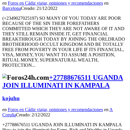
en
Foros en Cádiz viajar, opiniones y recomendaciones
en
Barcelona
Creado: 21/12/2022
(+2349027025197) SO MANY OF YOU TODAY ARE POOR
BECAUSE OF THE SIN THEIR FOREFATHERS
COMMITTED WHICH THEY ARE NOT AWARE OF IT AND
THEY STILL REMAIN INSIDE IT, GET FINANCIAL
BREAKTHROUGH TODAY BY JOINING THE ORLDRADO
BROTHERHOOD OCCULT KINGDOM AND BE TOTALLY
FREE FROM POVERTY IN YOUR LIFE IF ITS FINANCIAL,
VISA, MONEY, YOU WANT TO ASSUME A POSITION,
RITUAL MONEY, SUPERNATURAL WEALTH,
PROTECTION...
+27788676511 UGANDA
JOIN ILLUMINATI IN KAMPALA
kojuhu
en
Foros en Cádiz viajar, opiniones y recomendaciones
en
A
Coruña
Creado: 2/12/2022
+27788676511 UGANDA JOIN ILLUMINATI IN KAMPALA
How to join the illuminati for Fame, Rich and Wealthy in Uganda,