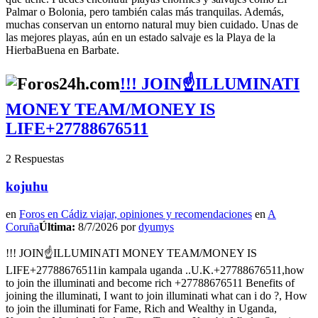
Palmar o Bolonia, pero también calas más tranquilas. Además,
muchas conservan un entorno natural muy bien cuidado. Unas de
las mejores playas, aún en un estado salvaje es la Playa de la
HierbaBuena en Barbate.
!!! JOIN☝ILLUMINATI
MONEY TEAM/MONEY IS
LIFE+27788676511
2 Respuestas
kojuhu
en
Foros en Cádiz viajar, opiniones y recomendaciones
en
A
Coruña
Última:
8/7/2026 por
dyumys
!!! JOIN☝ILLUMINATI MONEY TEAM/MONEY IS
LIFE+27788676511in kampala uganda ..U.K.+27788676511,how
to join the illuminati and become rich +27788676511 Benefits of
joining the illuminati, I want to join illuminati what can i do ?, How
to join the illuminati for Fame, Rich and Wealthy in Uganda,