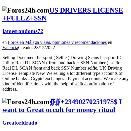
US DRIVERS LICENSE
+FULLZ+SSN
jamesrandoms72
en
Foros en Málaga viajar, opiniones y recomendaciones
en
Valencia
Creado: 28/12/2022
Selling Document Passport ( Selfie ) Drawing Scans Passport ID
Utility Real DL SCAN ( front and back + SSN Number ), selfie.
Real DL SCAN front and back SSN Number selfie. UK Driving
License Template New We selling a lot different type accounts of
Online banks - Crypto exchanges - Payment accounts. We make any
kind of identification - with the help of selfie/confirmation of
address...
∯∯+2349027025197$$ I
want to Great occult for money ritual
Greatorldrado