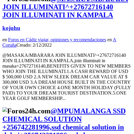
JOIN ILLUMINATI^+27672716140
JOIN ILLUMINATI IN KAMPALA
kojuhu
en
Foros en Cádiz viajar, opiniones y recomendaciones
en
A
Coruña
Creado: 2/12/2022
@MASAKA/MBARARA JOIN ILLUMINATI^+27672716140
JOIN ILLUMINATI IN KAMPALA,join illuminati in
masaka+27672716140,BENEFITS GIVEN TO NEW MEMBERS
WHO JOIN THE ILLUMINATI.1.A CASH REWARD OF USD
$ 500,000 USD 2.A NEW SLEEK DREAM CAR VALUE AT $
300,000 USD 3.A DREAM HOUSE BUILT IN THE COUNTRY
OF YOUR OWN CHOICE 4.ONE MONTH HOLIDAY (FULLY
PAID) TO YOUR DREAM TOURIST DESTINATION.5.ONE
YEAR GOLF MEMBERSHIP...
@MPUMALANGA SSD
CHEMICAL SOLUTION
+256742281996,ssd chemical solution in