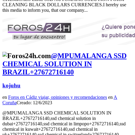
CLEANING BLACK DOLLARS CURRENCIES.I hereby use
this media to inform you, that our company...
@MPUMALANGA SSD
CHEMICAL SOLUTION IN
BRAZIL+27672716140
kojuhu
en
Foros en Cádiz viajar, opiniones y recomendaciones
en
A
Coruña
Creado: 12/6/2023
@MPUMALANGA SSD CHEMICAL SOLUTION IN
BRAZIL+27672716140,ssd chemical solution in
dubai+27672716140,ssd chemical in limpopo+27672716140,ssd
chemical in kuwait+27672716140,ssd chemical in
uk+27672716140,ssd chemical in switzerland+27672716140,