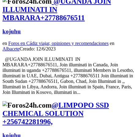
@UGANDA JOIN
ILLUMINATI IN
MBARARA+27788676511
kojuhu
en
Foros en Cádiz viajar, opiniones y recomendaciones
en
Albacete
Creado: 12/6/2023
@UGANDA JOIN ILLUMINATI IN
MBARARA+27788676511, Join illuminati in Canada, Join
illuminati in uganda +27788676511, illuminati Members in Lesotho,
illuminati in UAE, Dubai, Antigua +27788676511 Join illuminati in
South Sudan +27788676511, Gabon, Chad, Join Illuminati in ,,
Illuminati in Libya, Andorra, Join illuminati in Spain, France, Paris,
Join Illuminati in Kosovo, illuminati in...
@LIMPOPO SSD
CHEMICAL SOLUTION
+256742281996,
kojuhu