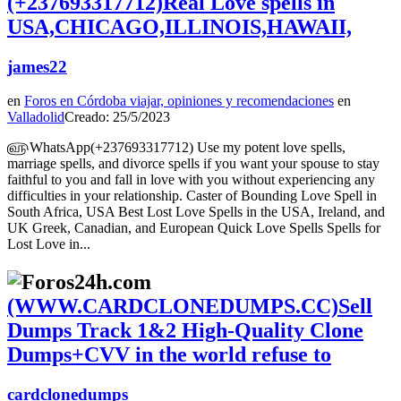
(+237693317712)Real Love spells in
USA,CHICAGO,ILLINOIS,HAWAII,
james22
en
Foros en Córdoba viajar, opiniones y recomendaciones
en
Valladolid
Creado: 25/5/2023
௵WhatsApp(+237693317712) Use my potent love spells,
marriage spells, and divorce spells if you want your spouse to stay
faithful to you and fall in love with you without experiencing any
difficulties in your relationship. Caster of Bounding Love Spell in
South Africa, USA Best Lost Love Spells in the USA, Ireland, and
UK Greek, Canadian, and European Quick Love Spells Spells for
Lost Love in...
(WWW.CARDCLONEDUMPS.CC)Sell
Dumps Track 1&2 High-Quality Clone
Dumps+CVV in the world refuse to
cardclonedumps