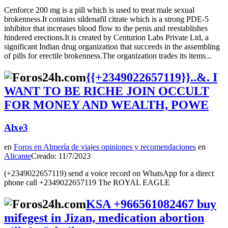
Cenforce 200 mg is a pill which is used to treat male sexual
brokenness.It contains sildenafil citrate which is a strong PDE-5
inhibitor that increases blood flow to the penis and reestablishes
hindered erections.It is created by Centurion Labs Private Ltd, a
significant Indian drug organization that succeeds in the assembling
of pills for erectile brokenness.The organization trades its items...
{{+2349022657119}}..&. I
WANT TO BE RICHE JOIN OCCULT
FOR MONEY AND WEALTH, POWE
Alxe3
en
Foros en Almería de viajes opiniones y recomendaciones
en
Alicante
Creado: 11/7/2023
(+2349022657119) send a voice record on WhatsApp for a direct
phone call +2349022657119 The ROYAL EAGLE
KSA +966561082467 buy
mifegest in Jizan, medication abortion