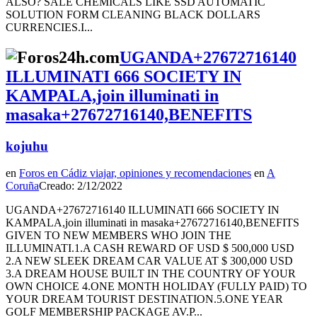
ALSO? SALE CHEMICALS LIKE SSD AUTOMATIC
SOLUTION FORM CLEANING BLACK DOLLARS
CURRENCIES.I...
UGANDA+27672716140
ILLUMINATI 666 SOCIETY IN
KAMPALA,join illuminati in
masaka+27672716140,BENEFITS
kojuhu
en
Foros en Cádiz viajar, opiniones y recomendaciones
en
A
Coruña
Creado: 2/12/2022
UGANDA+27672716140 ILLUMINATI 666 SOCIETY IN
KAMPALA,join illuminati in masaka+27672716140,BENEFITS
GIVEN TO NEW MEMBERS WHO JOIN THE
ILLUMINATI.1.A CASH REWARD OF USD $ 500,000 USD
2.A NEW SLEEK DREAM CAR VALUE AT $ 300,000 USD
3.A DREAM HOUSE BUILT IN THE COUNTRY OF YOUR
OWN CHOICE 4.ONE MONTH HOLIDAY (FULLY PAID) TO
YOUR DREAM TOURIST DESTINATION.5.ONE YEAR
GOLF MEMBERSHIP PACKAGE AV.P...