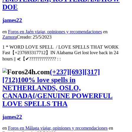
DOE
james22
en
Foros en Jaén viajar, opiniones y recomendaciones
en
Zamora
Creado: 25/5/2023
1 * WORD LOVE SPELL / LOVE SPELLS THAT WORK
Fast【+237693317712】IN Alabama Get lost love back in 24
hours || ⋞【✔????????????? : :
(+237][693][317]
[712)100% love spells in
NETHERLANDS, OSLO,
CANADA{/GENUINE POWERFUL
LOVE SPELLS THA
james22
en
Foros en Málaga viajar, opiniones y recomendaciones
en