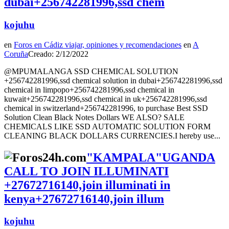
dubai+256742281996,ssd chem
kojuhu
en
Foros en Cádiz viajar, opiniones y recomendaciones
en
A
Coruña
Creado: 2/12/2022
@MPUMALANGA SSD CHEMICAL SOLUTION
+256742281996,ssd chemical solution in dubai+256742281996,ssd
chemical in limpopo+256742281996,ssd chemical in
kuwait+256742281996,ssd chemical in uk+256742281996,ssd
chemical in switzerland+256742281996, to purchase Best SSD
Solution Clean Black Notes Dollars WE ALSO? SALE
CHEMICALS LIKE SSD AUTOMATIC SOLUTION FORM
CLEANING BLACK DOLLARS CURRENCIES.I hereby use...
"KAMPALA"UGANDA
CALL TO JOIN ILLUMINATI
+27672716140,join illuminati in
kenya+27672716140,join illum
kojuhu