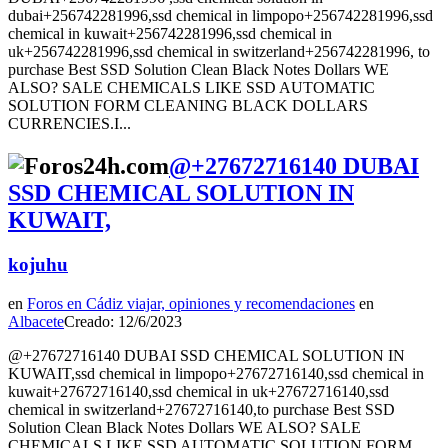
dubai+256742281996,ssd chemical in limpopo+256742281996,ssd
chemical in kuwait+256742281996,ssd chemical in
uk+256742281996,ssd chemical in switzerland+256742281996, to
purchase Best SSD Solution Clean Black Notes Dollars WE
ALSO? SALE CHEMICALS LIKE SSD AUTOMATIC
SOLUTION FORM CLEANING BLACK DOLLARS
CURRENCIES.I...
@+27672716140 DUBAI
SSD CHEMICAL SOLUTION IN
KUWAIT,
kojuhu
en
Foros en Cádiz viajar, opiniones y recomendaciones
en
Albacete
Creado: 12/6/2023
@+27672716140 DUBAI SSD CHEMICAL SOLUTION IN
KUWAIT,ssd chemical in limpopo+27672716140,ssd chemical in
kuwait+27672716140,ssd chemical in uk+27672716140,ssd
chemical in switzerland+27672716140,to purchase Best SSD
Solution Clean Black Notes Dollars WE ALSO? SALE
CHEMICALS LIKE SSD AUTOMATIC SOLUTION FORM