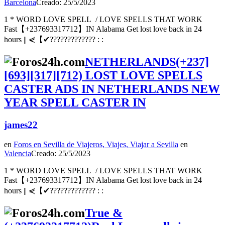
Barcelona
Creado: 25/5/2023
1 * WORD LOVE SPELL / LOVE SPELLS THAT WORK
Fast【+237693317712】IN Alabama Get lost love back in 24
hours || ⋞【✔????????????? : :
NETHERLANDS(+237]
[693][317][712) LOST LOVE SPELLS
CASTER ADS IN NETHERLANDS NEW
YEAR SPELL CASTER IN
james22
en
Foros en Sevilla de Viajeros, Viajes, Viajar a Sevilla
en
Valencia
Creado: 25/5/2023
1 * WORD LOVE SPELL / LOVE SPELLS THAT WORK
Fast【+237693317712】IN Alabama Get lost love back in 24
hours || ⋞【✔????????????? : :
True &