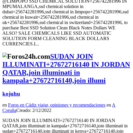
@LIMPOPO SSD CHEMICAL SOLUTION+256742281996 IN
MPUMALANGA,ssd chemical solution in
dubai+256742281996,ssd chemical in limpopo+256742281996,ssd
chemical in kuwait+256742281996,ssd chemical in
uk+256742281996,ssd chemical in switzerland+256742281996, to
purchase Best SSD Solution Clean Black Notes Dollars WE
ALSO? SALE CHEMICALS LIKE SSD AUTOMATIC
SOLUTION FORM CLEANING BLACK DOLLARS
CURRENCIES.I...
SUDAN JOIN
ILLUMINATI+27672716140 IN JORDAN
QATAR,join illuminati in
kampala+27672716140,join illumi
kojuhu
en
Foros en Cádiz viajar, opiniones y recomendaciones
en
A
Coruña
Creado: 2/12/2022
SUDAN JOIN ILLUMINATI+27672716140 IN JORDAN
QATAR,join illuminati in kampala+27672716140,join illuminati in
sudan+27672716140,join illuminati in kenya+27672716140,join