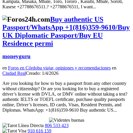
Kampala, Masaka, Mbale, Toro, Tororo , Kasubi, Mbale, Soroti,
Kasese +27788676511.? +27788676511, I want...
Buy authentic US
Passport/WhatsApp +1(816)359-9610/Buy
UK Diplomatic Passport/Buy EU
Residence permi
moneyguru
en
Foros en Córdoba viajar, opiniones y recomendaciones
en
Ciudad Real
Creado: 1/4/2026
Are you looking for how to buy a passport from any other country
without citizenship? Or are you looking for to buy a registered
driver’s license with DVLA, or DMV online without taking a test?
authentic IELTS or TOEFL certificate, purchase quality passports
online, Driver’s licenses, ID cards, Visas, Resident Permits, and
Diplomas. WhatsApp: +1(816)359-9610 Buy authentic US...
806 533 423
910 616 159