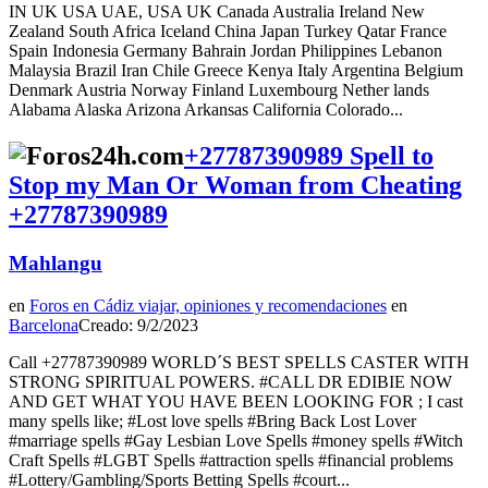
IN UK USA UAE, USA UK Canada Australia Ireland New
Zealand South Africa Iceland China Japan Turkey Qatar France
Spain Indonesia Germany Bahrain Jordan Philippines Lebanon
Malaysia Brazil Iran Chile Greece Kenya Italy Argentina Belgium
Denmark Austria Norway Finland Luxembourg Nether lands
Alabama Alaska Arizona Arkansas California Colorado...
+27787390989 Spell to
Stop my Man Or Woman from Cheating
+27787390989
Mahlangu
en
Foros en Cádiz viajar, opiniones y recomendaciones
en
Barcelona
Creado: 9/2/2023
Call +27787390989 WORLD´S BEST SPELLS CASTER WITH
STRONG SPIRITUAL POWERS. #CALL DR EDIBIE NOW
AND GET WHAT YOU HAVE BEEN LOOKING FOR ; I cast
many spells like; #Lost love spells #Bring Back Lost Lover
#marriage spells #Gay Lesbian Love Spells #money spells #Witch
Craft Spells #LGBT Spells #attraction spells #financial problems
#Lottery/Gambling/Sports Betting Spells #court...