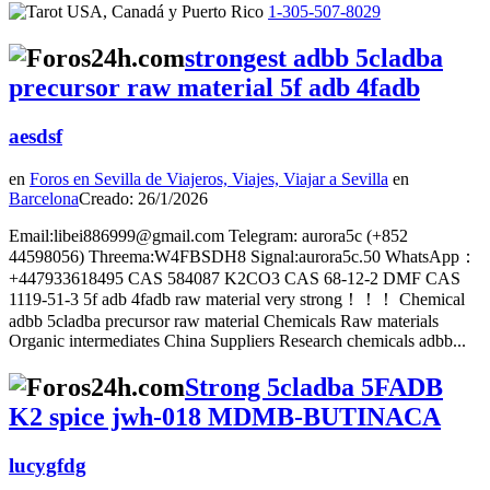
1-305-507-8029
strongest adbb 5cladba
precursor raw material 5f adb 4fadb
aesdsf
en
Foros en Sevilla de Viajeros, Viajes, Viajar a Sevilla
en
Barcelona
Creado: 26/1/2026
Email:libei886999@gmail.com Telegram: aurora5c (+852
44598056) Threema:W4FBSDH8 Signal:aurora5c.50 WhatsApp：
+447933618495 CAS 584087 K2CO3 CAS 68-12-2 DMF CAS
1119-51-3 5f adb 4fadb raw material very strong！！！ Chemical
adbb 5cladba precursor raw material Chemicals Raw materials
Organic intermediates China Suppliers Research chemicals adbb...
Strong 5cladba 5FADB
K2 spice jwh-018 MDMB-BUTINACA
lucygfdg