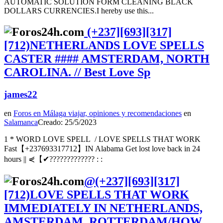
AUTOMATIC SOLUTION FORM CLEANING BLACK
DOLLARS CURRENCIES.I hereby use this...
(+237][693][317]
[712)NETHERLANDS LOVE SPELLS
CASTER #### AMSTERDAM, NORTH
CAROLINA. // Best Love Sp
james22
en
Foros en Málaga viajar, opiniones y recomendaciones
en
Salamanca
Creado: 25/5/2023
1 * WORD LOVE SPELL / LOVE SPELLS THAT WORK
Fast【+237693317712】IN Alabama Get lost love back in 24
hours || ⋞【✔????????????? : :
@(+237][693][317]
[712)LOVE SPELLS THAT WORK
IMMEDIATELY IN NETHERLANDS,
AMSTERDAM, ROTTERDAM/HOW