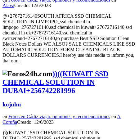
Álava
Creado: 12/6/2023
@+27672716140SOUTH AFRICA SSD CHEMICAL
SOLUTION IN LIMPOPO,,ssd chemical in
limpopo+27672716140,ssd chemical in kuwait+27672716140,ssd
chemical in uk+27672716140,ssd chemical in
switzerland+27672716140,to purchase Best SSD Solution Clean
Black Notes Dollars WE ALSO? SALE CHEMICALS LIKE SSD
AUTOMATIC SOLUTION FORM CLEANING BLACK
DOLLARS CURRENCIES.I hereby use this media to inform you,
that our...
))((KUWAIT SSD
CHEMICAL SOLUTION IN
DUBAI+256742281996
kojuhu
en
Foros en Cádiz viajar, opiniones y recomendaciones
en
A
Coruña
Creado: 12/6/2023
))((KUWAIT SSD CHEMICAL SOLUTION IN
DUBAI+256742281996 ,ssd chemical solution in