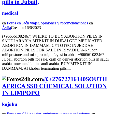
pills in Jubail,
medical
en
Foros en Jaén viajar, opiniones y recomendaciones
en
Ávila
Creado: 16/6/2023
(+966561082467) WHERE TO BUY ABORTION PILLS IN
SAUDI ARABIA,MTP KIT IN DUBAI GET MEDICATED
ABORTION IN DAMMAM, CYTOTEC IN JEDDAH
ABORTION PILLS FOR SALE IN RIYADH,Al-Khubar
mifepristone and misoprostol,mifegest in abha, +966561082467
JUbail abortion pills for sale, cash on deliver abortion pills in saudi
arabia, unwanted kit in saudi arabia, BUY MTP KIT IN
DAMMAM. Al khobar termination pills,...
@+27672716140SOUTH
AFRICA SSD CHEMICAL SOLUTION
IN LIMPOPO
kojuhu
en
Foros en Cádiz viajar, opiniones y recomendaciones
en