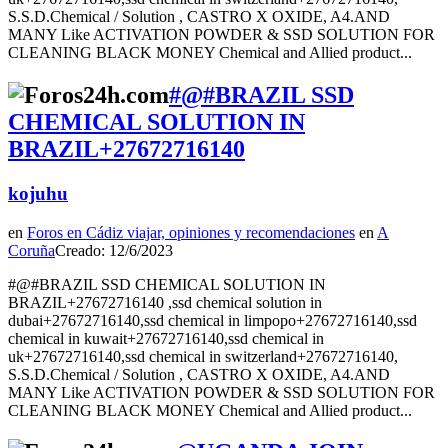
S.S.D.Chemical / Solution , CASTRO X OXIDE, A4.AND
MANY Like ACTIVATION POWDER & SSD SOLUTION FOR
CLEANING BLACK MONEY Chemical and Allied product...
#@#BRAZIL SSD
CHEMICAL SOLUTION IN
BRAZIL+27672716140
kojuhu
en
Foros en Cádiz viajar, opiniones y recomendaciones
en
A
Coruña
Creado: 12/6/2023
#@#BRAZIL SSD CHEMICAL SOLUTION IN
BRAZIL+27672716140 ,ssd chemical solution in
dubai+27672716140,ssd chemical in limpopo+27672716140,ssd
chemical in kuwait+27672716140,ssd chemical in
uk+27672716140,ssd chemical in switzerland+27672716140,
S.S.D.Chemical / Solution , CASTRO X OXIDE, A4.AND
MANY Like ACTIVATION POWDER & SSD SOLUTION FOR
CLEANING BLACK MONEY Chemical and Allied product...