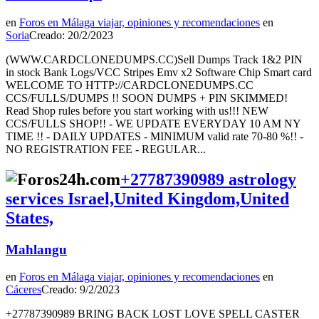
en
Foros en Málaga viajar, opiniones y recomendaciones
en
Soria
Creado: 20/2/2023
(WWW.CARDCLONEDUMPS.CC)Sell Dumps Track 1&2 PIN
in stock Bank Logs/VCC Stripes Emv x2 Software Chip Smart card
WELCOME TO HTTP://CARDCLONEDUMPS.CC
CCS/FULLS/DUMPS !! SOON DUMPS + PIN SKIMMED!
Read Shop rules before you start working with us!!! NEW
CCS/FULLS SHOP!! - WE UPDATE EVERYDAY 10 AM NY
TIME !! - DAILY UPDATES - MINIMUM valid rate 70-80 %!! -
NO REGISTRATION FEE - REGULAR...
+27787390989 astrology
services Israel,United Kingdom,United
States,
Mahlangu
en
Foros en Málaga viajar, opiniones y recomendaciones
en
Cáceres
Creado: 9/2/2023
+27787390989 BRING BACK LOST LOVE SPELL CASTER