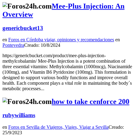
Mee-Plus Injection: An
Overview
genericbucket13
en
Foros en Córdoba viajar, opiniones y recomendaciones
en
Pontevedra
Creado: 10/8/2024
https://genericbucket.com/product/mee-plus-injection-
methylcobalamin/ Mee-Plus Injection is a potent combination of
three essential vitamins: Methylcobalamin (1000mcg), Niacinamide
(100mg), and Vitamin B6 Pyridoxine (100mg). This formulation is
designed to support various bodily functions and improve overall
health. Each component plays a vital role in maintaining the body´s
metabolic processes...
how to take cenforce 200
rubywilliams
en
Foros en Sevilla de Viajeros, Viajes, Viajar a Sevilla
Creado:
25/9/2023