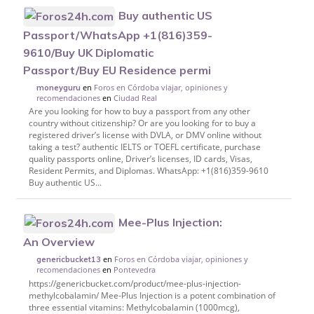
Buy authentic US
Passport/WhatsApp +1(816)359-
9610/Buy UK Diplomatic
Passport/Buy EU Residence permi
en
Foros en Córdoba viajar, opiniones y
moneyguru
recomendaciones
en
Ciudad Real
Are you looking for how to buy a passport from any other
country without citizenship? Or are you looking for to buy a
registered driver’s license with DVLA, or DMV online without
taking a test? authentic IELTS or TOEFL certificate, purchase
quality passports online, Driver’s licenses, ID cards, Visas,
Resident Permits, and Diplomas. WhatsApp: +1(816)359-9610
Buy authentic US...
Mee-Plus Injection:
An Overview
en
Foros en Córdoba viajar, opiniones y
genericbucket13
recomendaciones
en
Pontevedra
https://genericbucket.com/product/mee-plus-injection-
methylcobalamin/ Mee-Plus Injection is a potent combination of
three essential vitamins: Methylcobalamin (1000mcg),