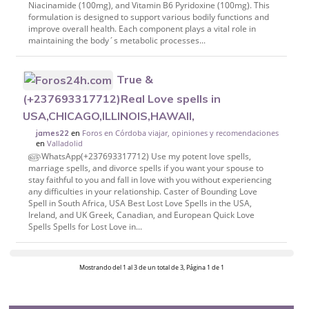
Niacinamide (100mg), and Vitamin B6 Pyridoxine (100mg). This
formulation is designed to support various bodily functions and
improve overall health. Each component plays a vital role in
maintaining the body´s metabolic processes...
True &
(+237693317712)Real Love spells in
USA,CHICAGO,ILLINOIS,HAWAII,
en
Foros en Córdoba viajar, opiniones y recomendaciones
james22
en
Valladolid
௵WhatsApp(+237693317712) Use my potent love spells,
marriage spells, and divorce spells if you want your spouse to
stay faithful to you and fall in love with you without experiencing
any difficulties in your relationship. Caster of Bounding Love
Spell in South Africa, USA Best Lost Love Spells in the USA,
Ireland, and UK Greek, Canadian, and European Quick Love
Spells Spells for Lost Love in...
Mostrando del 1 al 3 de un total de 3, Página 1 de 1