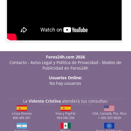
Foros24h.com 2026
Contacto
-
Aviso Legal y Política de Privacidad
-
Modos de
Publicidad en Foros24h
Usuarios Online:
No hay usuarios
Tarot sí o no: cómo hacer una tirada
-
20 Amarres de Amor
La
Vidente Cristina
atenderá tus consultas:
Efectivos
-
Videntes Buenas
Línea Directa
Visa y PayPal
USA, Canadá, Pto. Rico
806 499 281
954 040 256
1-305-507-8029
Argentina
México
Resto del Mundo