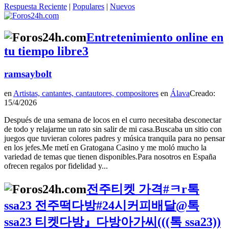
Respuesta Reciente
|
Populares
|
Nuevos
Entretenimiento online en
tu tiempo libre3
ramsaybolt
en
Artistas, cantantes, cantautores, compositores
en
Álava
Creado:
15/4/2026
Después de una semana de locos en el curro necesitaba desconectar
de todo y relajarme un rato sin salir de mi casa.Buscaba un sitio con
juegos que tuvieran colores padres y música tranquila para no pensar
en los jefes.Me metí en Gratogana Casino y me moló mucho la
variedad de temas que tienen disponibles.Para nosotros en España
ofrecen regalos por fidelidad y...
전주티켓 가격#ㅋr톡
ssa23 전주떡다방#24시커피배달@톡
ssa23 티켓다방』다방아가씨(((톡 ssa23))