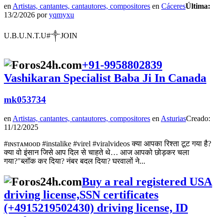
en
Artistas, cantantes, cantautores, compositores
en
Cáceres
Última:
13/2/2026 por
yqmyxu
U.B.U.N.T.U#༒︎JOIN
+91-9958802839
Vashikaran Specialist Baba Ji In Canada
mk053734
en
Artistas, cantantes, cantautores, compositores
en
Asturias
Creado:
11/12/2025
#ɪɴsᴛᴀᴍᴏᴏᴅ #instalike #virel #viralvideos क्या आपका रिश्ता टूट गया है?
क्या वो इंसान जिसे आप दिल से चाहते थे… आज आपको छोड़कर चला
गया?"ब्लॉक कर दिया? नंबर बदल दिया? घरवालों ने...
Buy a real registered USA
driving license,SSN certificates
(+4915219502430) driving license, ID