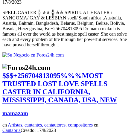
17/8/2023
SPELL CASTER ╬ ✯✯ ╬ ✯✯ SPIRITUAL HEALER /
SANGOMA/ GAY & LESBIAN spell/ South africa ,Australia,
Austria, Bahrain, Bangladesh, Belarus, Belgium, Belize, Bolivia,
Bosnia, Herzegovina, Br +256704813095 Dr mama makula is
famous all over the world as best magic spell caster. She can solve
each and every problem of life through her powerful services. She
have proved herself through...
$$$+256704813095%%%MOST
TRUSTED LOST LOVE SPELLS
CASTER IN CALIFORNIA,
MISSISSIPPI, CANADA, USA, NEW
mamazam
en
Artistas, cantantes, cantautores, compositores
en
Cantabria
Creado: 17/8/2023