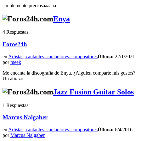
simplemente preciosaaaaaa
Enya
4 Respuestas
Foros24h
en
Artistas, cantantes, cantautores, compositores
Última:
22/1/2021
por
meek
Me encanta la discografía de Enya. ¿Alguien comparte mis gustos?
Un abrazo
Jazz Fusion Guitar Solos
1 Respuestas
Marcus Nalgaber
en
Artistas, cantantes, cantautores, compositores
Última:
6/4/2016
por
Marcus Nalgaber