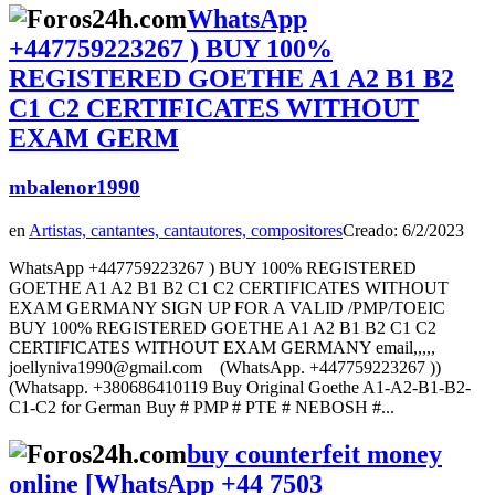
WhatsApp
+447759223267 ) BUY 100%
REGISTERED GOETHE A1 A2 B1 B2
C1 C2 CERTIFICATES WITHOUT
EXAM GERM
mbalenor1990
en
Artistas, cantantes, cantautores, compositores
Creado: 6/2/2023
WhatsApp +447759223267 ) BUY 100% REGISTERED
GOETHE A1 A2 B1 B2 C1 C2 CERTIFICATES WITHOUT
EXAM GERMANY SIGN UP FOR A VALID /PMP/TOEIC
BUY 100% REGISTERED GOETHE A1 A2 B1 B2 C1 C2
CERTIFICATES WITHOUT EXAM GERMANY email,,,,,
joellyniva1990@gmail.com (WhatsApp. +447759223267 ))
(Whatsapp. +380686410119 Buy Original Goethe A1-A2-B1-B2-
C1-C2 for German Buy # PMP # PTE # NEBOSH #...
buy counterfeit money
online [WhatsApp +44 7503