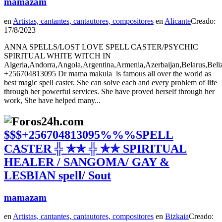
mamazam
en
Artistas, cantantes, cantautores, compositores
en
Alicante
Creado:
17/8/2023
ANNA SPELLS/LOST LOVE SPELL CASTER/PSYCHIC
SPIRITUAL WHITE WITCH IN
Algeria,Andorra,Angola,Argentina,Armenia,Azerbaijan,Belarus,Beli
+256704813095 Dr mama makula is famous all over the world as
best magic spell caster. She can solve each and every problem of life
through her powerful services. She have proved herself through her
work, She have helped many...
$$$+256704813095%%%SPELL
CASTER ╬ ✯✯ ╬ ✯✯ SPIRITUAL
HEALER / SANGOMA/ GAY &
LESBIAN spell/ Sout
mamazam
en
Artistas, cantantes, cantautores, compositores
en
Bizkaia
Creado: