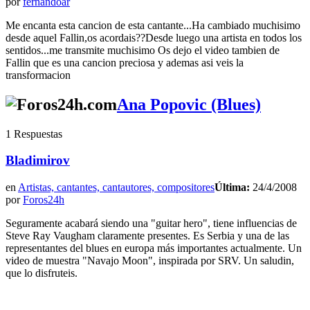
por
fernandoar
Me encanta esta cancion de esta cantante...Ha cambiado muchisimo
desde aquel Fallin,os acordais??Desde luego una artista en todos los
sentidos...me transmite muchisimo Os dejo el video tambien de
Fallin que es una cancion preciosa y ademas asi veis la
transformacion
Ana Popovic (Blues)
1 Respuestas
Bladimirov
en
Artistas, cantantes, cantautores, compositores
Última:
24/4/2008
por
Foros24h
Seguramente acabará siendo una "guitar hero", tiene influencias de
Steve Ray Vaugham claramente presentes. Es Serbia y una de las
representantes del blues en europa más importantes actualmente. Un
video de muestra "Navajo Moon", inspirada por SRV. Un saludin,
que lo disfruteis.