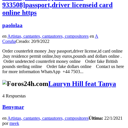
933508]passport,driver licenseid card
online https
paololaa
en
Artistas, cantantes, cantautores, compositores
en
A
Coruña
Creado: 20/9/2022
Order counterfeit money ,buy passport,driver license,id card online
,buy residence permit online,buy euros,pounds and dollars online .
Order undetected counterfeit money online Order fake British
pounds sterling online Order fake dollars online Contact us here
for more information WhatsApp +44 7503...
Lauryn Hill feat Tanya
4 Respuestas
Benymar
en
Artistas, cantantes, cantautores, compositores
Última:
22/1/2021
por
meek