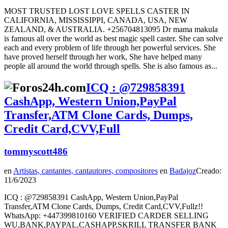
MOST TRUSTED LOST LOVE SPELLS CASTER IN
CALIFORNIA, MISSISSIPPI, CANADA, USA, NEW
ZEALAND, & AUSTRALIA. +256704813095 Dr mama makula
is famous all over the world as best magic spell caster. She can solve
each and every problem of life through her powerful services. She
have proved herself through her work, She have helped many
people all around the world through spells. She is also famous as...
ICQ : @729858391
CashApp, Western Union,PayPal
Transfer,ATM Clone Cards, Dumps,
Credit Card,CVV,Full
tommyscott486
en
Artistas, cantantes, cantautores, compositores
en
Badajoz
Creado:
11/6/2023
ICQ : @729858391 CashApp, Western Union,PayPal
Transfer,ATM Clone Cards, Dumps, Credit Card,CVV,Fullz!!
WhatsApp: +447399810160 VERIFIED CARDER SELLING
WU,BANK,PAYPAL,CASHAPP,SKRILL TRANSFER BANK