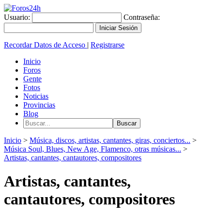
Usuario:
Contraseña:
Recordar Datos de Acceso
|
Registrarse
Inicio
Foros
Gente
Fotos
Noticias
Provincias
Blog
Inicio
>
Música, discos, artistas, cantantes, giras, conciertos...
>
Música Soul, Blues, New Age, Flamenco, otras músicas...
>
Artistas, cantantes, cantautores, compositores
Artistas, cantantes,
cantautores, compositores