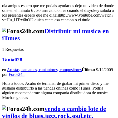
ola amigos espero que me podais ayudar os dejo un video de donde
sale en el minuto 6 , 30 una cancion es cuando el disyokey saluda a
los presentes espero que me digaishttp://www.youtube.com/watch?
v=Hu_UTrx6hOU quien canta esa cancion o el titulo
Distribuir mi musica en
iTunes
1 Respuestas
Tania028
en
Artistas, cantantes, cantautores, compositores
Última:
9/12/2009
por
Foros24h
Hola a todos, Acabo de terminar de grabar mi primer disco y me
gustaria distribuirlo a las tiendas onlines como iTunes. Podria
alguien recomendarme alguna compania distribuidora de musica.
Muchas gracias
vendo o cambio lote de
vinilos de blues,jazz,rock,soul,etc.