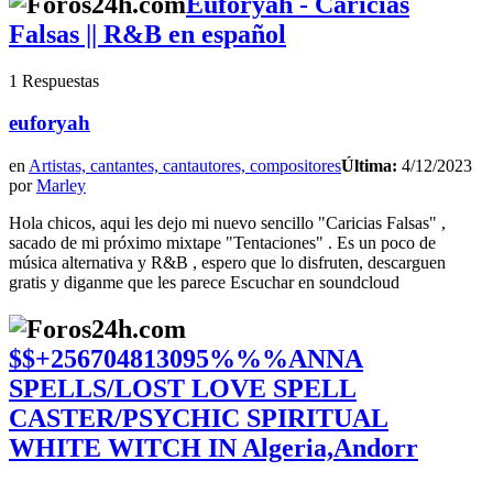
Euforyah - Caricias
Falsas || R&B en español
1 Respuestas
euforyah
en
Artistas, cantantes, cantautores, compositores
Última:
4/12/2023
por
Marley
Hola chicos, aqui les dejo mi nuevo sencillo "Caricias Falsas" ,
sacado de mi próximo mixtape "Tentaciones" . Es un poco de
música alternativa y R&B , espero que lo disfruten, descarguen
gratis y diganme que les parece Escuchar en soundcloud
$$+256704813095%%%ANNA
SPELLS/LOST LOVE SPELL
CASTER/PSYCHIC SPIRITUAL
WHITE WITCH IN Algeria,Andorr