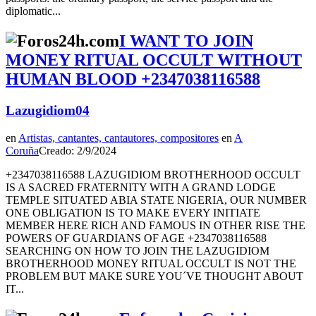
diplomatic...
I WANT TO JOIN
MONEY RITUAL OCCULT WITHOUT
HUMAN BLOOD +2347038116588
Lazugidiom04
en
Artistas, cantantes, cantautores, compositores
en
A
Coruña
Creado: 2/9/2024
+2347038116588 LAZUGIDIOM BROTHERHOOD OCCULT
IS A SACRED FRATERNITY WITH A GRAND LODGE
TEMPLE SITUATED ABIA STATE NIGERIA, OUR NUMBER
ONE OBLIGATION IS TO MAKE EVERY INITIATE
MEMBER HERE RICH AND FAMOUS IN OTHER RISE THE
POWERS OF GUARDIANS OF AGE +2347038116588
SEARCHING ON HOW TO JOIN THE LAZUGIDIOM
BROTHERHOOD MONEY RITUAL OCCULT IS NOT THE
PROBLEM BUT MAKE SURE YOU´VE THOUGHT ABOUT
IT...