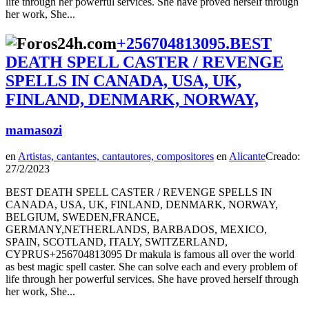
life through her powerful services. She have proved herself through
her work, She...
+256704813095.BEST
DEATH SPELL CASTER / REVENGE
SPELLS IN CANADA, USA, UK,
FINLAND, DENMARK, NORWAY,
mamasozi
en
Artistas, cantantes, cantautores, compositores
en
Alicante
Creado:
27/2/2023
BEST DEATH SPELL CASTER / REVENGE SPELLS IN
CANADA, USA, UK, FINLAND, DENMARK, NORWAY,
BELGIUM, SWEDEN,FRANCE,
GERMANY,NETHERLANDS, BARBADOS, MEXICO,
SPAIN, SCOTLAND, ITALY, SWITZERLAND,
CYPRUS+256704813095 Dr makula is famous all over the world
as best magic spell caster. She can solve each and every problem of
life through her powerful services. She have proved herself through
her work, She...