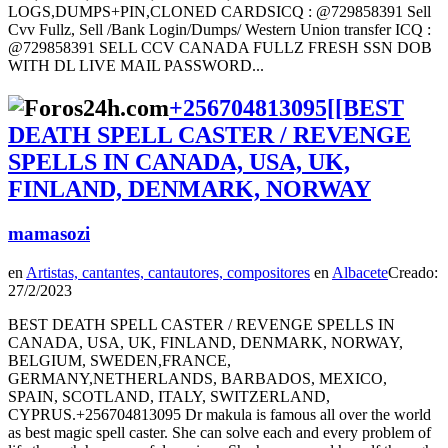
LOGS,DUMPS+PIN,CLONED CARDS​ ICQ : @729858391 Sell
Cvv Fullz, Sell /Bank Login/Dumps/ Western Union transfer ICQ :
@729858391 SELL CCV CANADA FULLZ FRESH SSN DOB
WITH DL LIVE MAIL PASSWORD...
+256704813095[[BEST
DEATH SPELL CASTER / REVENGE
SPELLS IN CANADA, USA, UK,
FINLAND, DENMARK, NORWAY
mamasozi
en
Artistas, cantantes, cantautores, compositores
en
Albacete
Creado:
27/2/2023
BEST DEATH SPELL CASTER / REVENGE SPELLS IN
CANADA, USA, UK, FINLAND, DENMARK, NORWAY,
BELGIUM, SWEDEN,FRANCE,
GERMANY,NETHERLANDS, BARBADOS, MEXICO,
SPAIN, SCOTLAND, ITALY, SWITZERLAND,
CYPRUS.+256704813095 Dr makula is famous all over the world
as best magic spell caster. She can solve each and every problem of