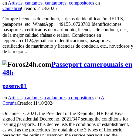
en
Artistas, cantantes, cantautores, compositores
en
Cantabria
Creado: 21/3/2025
Compre licencias de conducir, tarjetas de identificación, IELTS,
pasaportes, etc. WhatsApp: +4915510728780 Identificaciones,
pasaportes, certificados de matrimonio, licencias de conducir, etc.,
de la mejor calidad (falsas o reales). Contáctenos en
jeppemarce112@gmail.com Identificaciones, pasaportes,
certificados de matrimonio y licencias de conducir, etc., novedosos y
de la mejor...
Passeport camerounais en
48h
passnw01
en
Artistas, cantantes, cantautores, compositores
en
A
Coruña
Creado: 11/10/2024
On June 17, 2021, the President of the Republic, HE Paul Biya
signed Presidential Decree no. 2021/347 setting the conditions for
issuing passports. This decree lists the conditions of establishment,
as well as the procedures for obtaining the 3 types of biometric
passports: the ordinary passport, the service passport and the