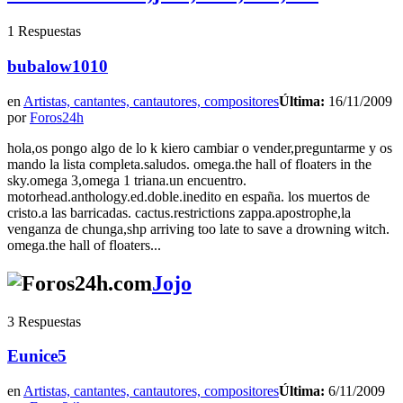
1 Respuestas
bubalow1010
en
Artistas, cantantes, cantautores, compositores
Última:
16/11/2009
por
Foros24h
hola,os pongo algo de lo k kiero cambiar o vender,preguntarme y os
mando la lista completa.saludos. omega.the hall of floaters in the
sky.omega 3,omega 1 triana.un encuentro.
motorhead.anthology.ed.doble.inedito en españa. los muertos de
cristo.a las barricadas. cactus.restrictions zappa.apostrophe,la
venganza de chunga,shp arriving too late to save a drowning witch.
omega.the hall of floaters...
Jojo
3 Respuestas
Eunice5
en
Artistas, cantantes, cantautores, compositores
Última:
6/11/2009