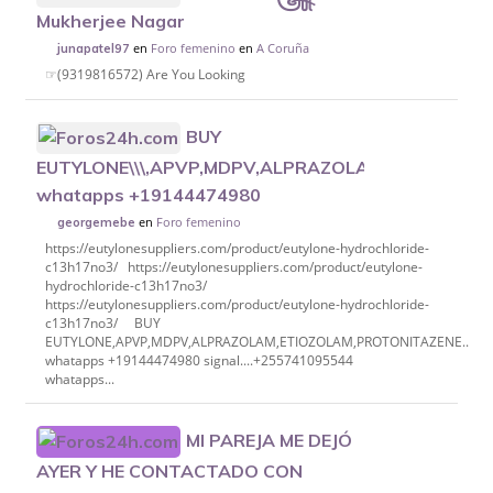
Mukherjee Nagar
en
Foro femenino
en
A Coruña
junapatel97
☞(9319816572) Are You Looking
BUY
EUTYLONE\\\,APVP,MDPV,ALPRAZOLAM,ETIOZOLAM,
whatapps +19144474980
en
Foro femenino
georgemebe
https://eutylonesuppliers.com/product/eutylone-hydrochloride-
c13h17no3/ https://eutylonesuppliers.com/product/eutylone-
hydrochloride-c13h17no3/
https://eutylonesuppliers.com/product/eutylone-hydrochloride-
c13h17no3/ BUY
EUTYLONE,APVP,MDPV,ALPRAZOLAM,ETIOZOLAM,PROTONITAZENE..etc
whatapps +19144474980 signal....+255741095544
whatapps...
MI PAREJA ME DEJÓ
AYER Y HE CONTACTADO CON