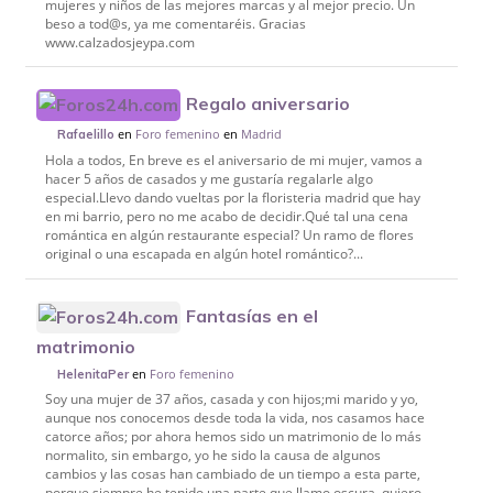
mujeres y niños de las mejores marcas y al mejor precio. Un
beso a tod@s, ya me comentaréis. Gracias
www.calzadosjeypa.com
Regalo aniversario
en
Foro femenino
en
Madrid
Rafaelillo
Hola a todos, En breve es el aniversario de mi mujer, vamos a
hacer 5 años de casados y me gustaría regalarle algo
especial.Llevo dando vueltas por la floristeria madrid que hay
en mi barrio, pero no me acabo de decidir.Qué tal una cena
romántica en algún restaurante especial? Un ramo de flores
original o una escapada en algún hotel romántico?...
Fantasías en el
matrimonio
en
Foro femenino
HelenitaPer
Soy una mujer de 37 años, casada y con hijos;mi marido y yo,
aunque nos conocemos desde toda la vida, nos casamos hace
catorce años; por ahora hemos sido un matrimonio de lo más
normalito, sin embargo, yo he sido la causa de algunos
cambios y las cosas han cambiado de un tiempo a esta parte,
porque siempre he tenido una parte que llamo oscura, quiero