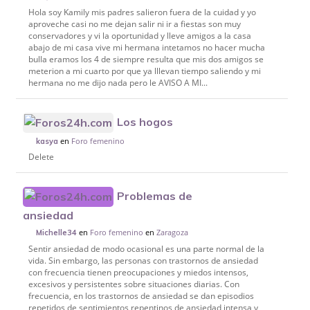
Hola soy Kamily mis padres salieron fuera de la cuidad y yo
aproveche casi no me dejan salir ni ir a fiestas son muy
conservadores y vi la oportunidad y lleve amigos a la casa
abajo de mi casa vive mi hermana intetamos no hacer mucha
bulla eramos los 4 de siempre resulta que mis dos amigos se
meterion a mi cuarto por que ya lllevan tiempo saliendo y mi
hermana no me dijo nada pero le AVISO A MI...
Los hogos
en
Foro femenino
kasya
Delete
Problemas de
ansiedad
en
Foro femenino
en
Zaragoza
Michelle34
Sentir ansiedad de modo ocasional es una parte normal de la
vida. Sin embargo, las personas con trastornos de ansiedad
con frecuencia tienen preocupaciones y miedos intensos,
excesivos y persistentes sobre situaciones diarias. Con
frecuencia, en los trastornos de ansiedad se dan episodios
repetidos de sentimientos repentinos de ansiedad intensa y