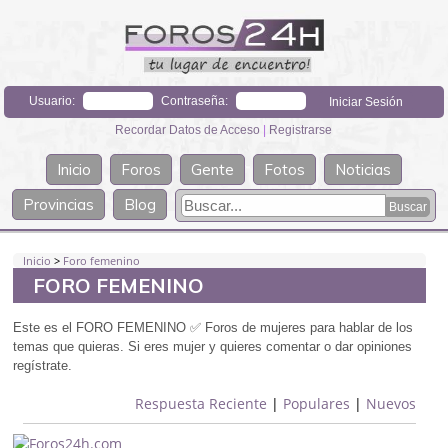
Usuario:
Contraseña:
Recordar Datos de Acceso
|
Registrarse
Inicio
Foros
Gente
Fotos
Noticias
Provincias
Blog
Inicio
>
Foro femenino
FORO FEMENINO
Este es el FORO FEMENINO
✅
Foros de mujeres para hablar de los
temas que quieras. Si eres mujer y quieres comentar o dar opiniones
regístrate.
Respuesta Reciente
|
Populares
|
Nuevos