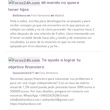
Mi marido no quiere
tener hijos
en
Foro femenino
en
Madrid
Belladona
Hola a todos, escribo para desahogarme un poquito y para
recibir consejos ya que me encuentro en lo que parece un
callejón sin salida y no sé cómo proceder. No casamos hace 2
años después de una relación de 9 años. Llevo intentando con
él tener un bebé desde hace año y medio y de momento sin
resultados. Lo peor de la situación es que no me siento
apoyada por él en absoluto y ya he...
Te ayudo a lograr tu
objetivo financiero
en
Foro femenino
laurasancti1977
Necesitas apoyo financiero para solucionar sus problemas o
para ser una mujer independiente? Con un tasa de intéres
anual de 1,5% usted puede pedir prestado hasta 3000 euros a
500000 euros. Por mas detalles, pongase en contacto con
nosotros: WhatsApp: +34602429288 Email:
info@olahanikoco.net / olahaniko5@gmail.com
https://olahanikoco.net