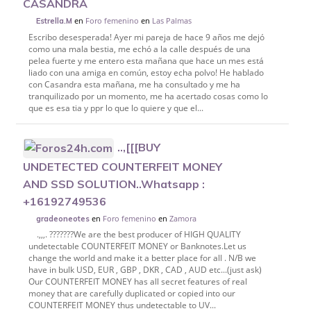
CASANDRA
en
Foro femenino
en
Las Palmas
Estrella.M
Escribo desesperada! Ayer mi pareja de hace 9 años me dejó
como una mala bestia, me echó a la calle después de una
pelea fuerte y me entero esta mañana que hace un mes está
liado con una amiga en común, estoy echa polvo! He hablado
con Casandra esta mañana, me ha consultado y me ha
tranquilizado por un momento, me ha acertado cosas como lo
que es esa tia y ppr lo que lo quiere y que el...
..,[[[BUY
UNDETECTED COUNTERFEIT MONEY
AND SSD SOLUTION..Whatsapp :
+16192749536
en
Foro femenino
en
Zamora
gradeoneotes
.,,,. ???????We are the best producer of HIGH QUALITY
undetectable COUNTERFEIT MONEY or Banknotes.Let us
change the world and make it a better place for all . N/B we
have in bulk USD, EUR , GBP , DKR , CAD , AUD etc...(just ask)
Our COUNTERFEIT MONEY has all secret features of real
money that are carefully duplicated or copied into our
COUNTERFEIT MONEY thus undetectable to UV...