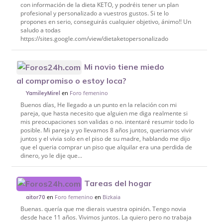
con información de la dieta KETO, y podréis tener un plan
profesional y personalizado a vuestros gustos. Si te lo
propones en serio, conseguirás cualquier objetivo, ánimo!! Un
saludo a todas
https://sites.google.com/view/dietaketopersonalizado
Mi novio tiene miedo
al compromiso o estoy loca?
en
Foro femenino
YamileyMirel
Buenos días, He llegado a un punto en la relación con mi
pareja, que hasta necesito que alguien me diga realmente si
mis preocupaciones son validas o no. intentaré resumir todo lo
posible. Mi pareja y yo llevamos 8 años juntos, queriamos vivir
juntos y el vivia solo en el piso de su madre, hablando me dijo
que el queria comprar un piso que alquilar era una perdida de
dinero, yo le dije que...
Tareas del hogar
en
Foro femenino
en
Bizkaia
aitor70
Buenas. quería que me dierais vuestra opinión. Tengo novia
desde hace 11 años. Vivimos juntos. La quiero pero no trabaja