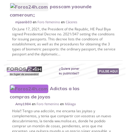
passcam yaounde
cameroun;;
en
Foro femenino
en
Cáceres
mjaanb03
On June 17, 2021, the President of the Republic, HE Paul Biya
signed Presidential Decree no. 2021/347 setting the conditions
for issuing passports. This decree lists the conditions of
establishment, as well as the procedures for obtaining the 3
types of biometric passports: the ordinary passport, the service
passport and the diplomatic...
Adictas a las
compras de joyas
en
Foro femenino
en
Málaga
Amy1984
Hola!! Tengo una adicción, me encanta las joyitas y
complementos, y tenia que compartir con vosotras un nuevo
descubrimiento, la tienda ww.molise.es, donde he podido
comprar un montón de cosas, pendientes, aros que me
encantan, una pulsera mundo a un precio súper asequible, y