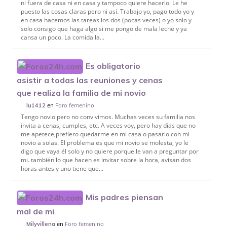
ni fuera de casa ni en casa y tampoco quiere hacerlo. Le he
puesto las cosas claras pero ni así. Trabajo yo, pago todo yo y
en casa hacemos las tareas los dos (pocas veces) o yo solo y
solo consigo que haga algo si me pongo de mala leche y ya
cansa un poco. La comida la...
Es obligatorio
asistir a todas las reuniones y cenas
que realiza la familia de mi novio
en
Foro femenino
lu1412
Tengo novio pero no convivimos. Muchas veces su familia nos
invita a cenas, cumples, etc. A veces voy, pero hay días que no
me apetece,prefiero quedarme en mi casa o pasarlo con mi
novio a solas. El problema es que mi novio se molesta, yo le
digo que vaya él solo y no quiere porque le van a preguntar por
mi. también lo que hacen es invitar sobre la hora, avisan dos
horas antes y uno tiene que...
Mis padres piensan
mal de mi
en
Foro femenino
Milyvillena