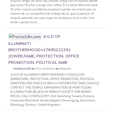
ocurrió, tengo 38 años soy casada, estoy con mi esposo desde
que tenía 18 años y tengo tres niños, Él se llama Marcelo tiene
45 años nuestro problema empezó cuando me enteré por un
chisme de un compañero de trabajo de él, que al parecer él
estaría saliendo con una mujer la verdad yo no lo creía. Una
tarde cuando fui al...
.K.G.D OF
ILLUMINATI
BROTHERHOOD+27695222391
JOWER,FAME, PROTECTION, OFFICE
PROMOTION, POLITICAL AMB
en
Foro femenino
en
Albacete
chiefpascal8
.K.G.D OF ILLUMINATI BROTHERHOOD+27695222391
JOWER,FAME, PROTECTION, OFFICE PROMOTION, POLITICAL
AMBITION AND ENDLESS WEALTH INTERESTED ONES SHOULD
CONTACT THE TEMPLE GRANDMASTERS @ HOW TO JOIN
ILLUMINATI WE BELIEVE IN PMINATI SOCIETY FOR MONEY
RITUAL CALL+27695222391 USA Katlehong Soweto Pretoria
Centurion Mamelodi Vanderbijlpark, Vereeniging, Germiston,
Boksburg, Durbun, United Kingdom...