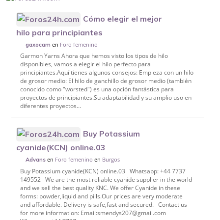
Cómo elegir el mejor
hilo para principiantes
en
Foro femenino
gaxocam
Garmon Yarns Ahora que hemos visto los tipos de hilo
disponibles, vamos a elegir el hilo perfecto para
principiantes.Aquí tienes algunos consejos: Empieza con un hilo
de grosor medio: El hilo de ganchillo de grosor medio (también
conocido como "worsted") es una opción fantástica para
proyectos de principiantes.Su adaptabilidad y su amplio uso en
diferentes proyectos...
Buy Potassium
cyanide(KCN) online.03
en
Foro femenino
en
Burgos
Advans
Buy Potassium cyanide(KCN) online.03 Whatsapp: +44 7737
149552 We are the most reliable cyanide supplier in the world
and we sell the best quality KNC. We offer Cyanide in these
forms: powder,liquid and pills.Our prices are very moderate
and affordable. Delivery is safe,fast and secured. Contact us
for more information: Email:smendys207@gmail.com