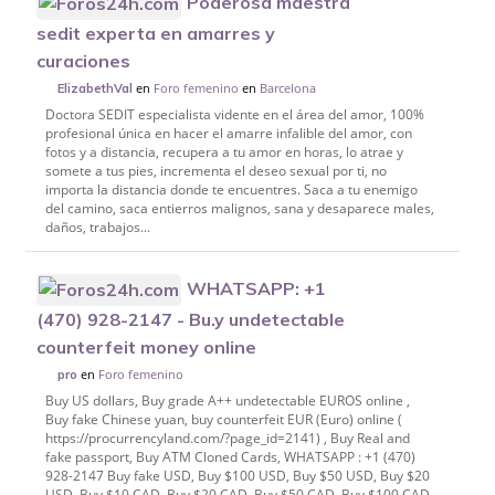
Poderosa maestra
sedit experta en amarres y
curaciones
en
Foro femenino
en
Barcelona
ElizabethVal
Doctora SEDIT especialista vidente en el área del amor, 100%
profesional única en hacer el amarre infalible del amor, con
fotos y a distancia, recupera a tu amor en horas, lo atrae y
somete a tus pies, incrementa el deseo sexual por ti, no
importa la distancia donde te encuentres. Saca a tu enemigo
del camino, saca entierros malignos, sana y desaparece males,
daños, trabajos...
WHATSAPP: +1
(470) 928-2147 - Bu.y undetectable
counterfeit money online
en
Foro femenino
pro
Buy US dollars, Buy grade A++ undetectable EUROS online ,
Buy fake Chinese yuan, buy counterfeit EUR (Euro) online (
https://procurrencyland.com/?page_id=2141) , Buy Real and
fake passport, Buy ATM Cloned Cards, WHATSAPP : +1 (470)
928-2147 Buy fake USD, Buy $100 USD, Buy $50 USD, Buy $20
USD, Buy $10 CAD, Buy $20 CAD, Buy $50 CAD, Buy $100 CAD,