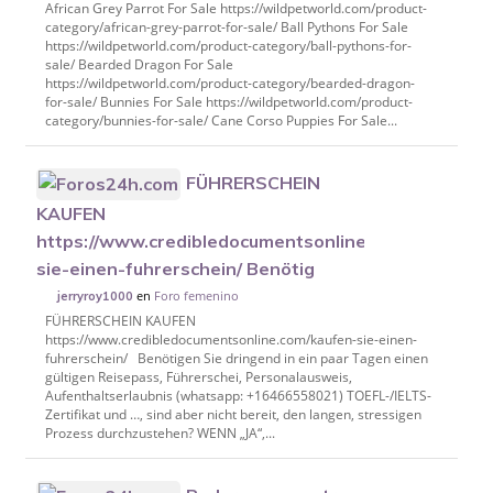
African Grey Parrot For Sale https://wildpetworld.com/product-
category/african-grey-parrot-for-sale/ Ball Pythons For Sale
https://wildpetworld.com/product-category/ball-pythons-for-
sale/ Bearded Dragon For Sale
https://wildpetworld.com/product-category/bearded-dragon-
for-sale/ Bunnies For Sale https://wildpetworld.com/product-
category/bunnies-for-sale/ Cane Corso Puppies For Sale...
FÜHRERSCHEIN
KAUFEN
https://www.credibledocumentsonline.com/kaufen-
sie-einen-fuhrerschein/ Benötig
en
Foro femenino
jerryroy1000
FÜHRERSCHEIN KAUFEN
https://www.credibledocumentsonline.com/kaufen-sie-einen-
fuhrerschein/ Benötigen Sie dringend in ein paar Tagen einen
gültigen Reisepass, Führerschei, Personalausweis,
Aufenthaltserlaubnis (whatsapp: +16466558021) TOEFL-/IELTS-
Zertifikat und …, sind aber nicht bereit, den langen, stressigen
Prozess durchzustehen? WENN „JA“,...