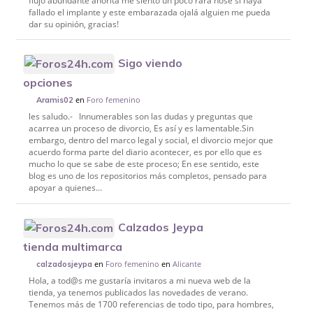
flujo abundante ahorita me siento un poco rara nosé si haya
fallado el implante y este embarazada ojalá alguien me pueda
dar su opinión, gracias!
Sigo viendo
opciones
en
Foro femenino
Aramis02
les saludo.- Innumerables son las dudas y preguntas que
acarrea un proceso de divorcio, Es así y es lamentable.Sin
embargo, dentro del marco legal y social, el divorcio mejor que
acuerdo forma parte del diario acontecer, es por ello que es
mucho lo que se sabe de este proceso; En ese sentido, este
blog es uno de los repositorios más completos, pensado para
apoyar a quienes...
Calzados Jeypa
tienda multimarca
en
Foro femenino
en
Alicante
calzadosjeypa
Hola, a tod@s me gustaría invitaros a mi nueva web de la
tienda, ya tenemos publicados las novedades de verano.
Tenemos más de 1700 referencias de todo tipo, para hombres,