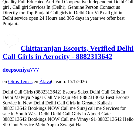
Quality Full Educated And Full Cooperative Independent Delhi Call
girl , Call girl Services In (Delhi). Genuine Person Contact us
Directly for Top Punjabi Call girls in Delhi Our VIP call girl in
Delhi service open 24 Hours and 365 days in year we offer best
Punjabi...
Chittaranjan Escorts, Verified Delhi
Call Girls in Aerocity - 8882313642
deepsoniya777
en
Otros Temas
en
Álava
Creado: 15/1/2026
Delhi Call Girls (8882313642) Escorts Saket Delhi Call Girls In
Delhi Malviya Nagar Call Me Raju +91 8882313642 Best Escorts
Service in New Delhi Delhi Call Girls in Greater Kailash
8882313642 Bookings NOW Call me Suraj call me Services for
sale in South West Delhi Delhi Call Girls in Ajmeri Gate
8882313642 Bookings NOW Call me Vinay+91-8882313642 Hello
Sir Chut Service Mein Aapka Swagat Hai....