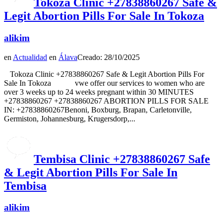
Tokoza Clinic +27838860267 Safe &
Legit Abortion Pills For Sale In Tokoza
alikim
en
Actualidad
en
Álava
Creado: 28/10/2025
Tokoza Clinic +27838860267 Safe & Legit Abortion Pills For
Sale In Tokoza vwe offer our services to women who are
over 3 weeks up to 24 weeks pregnant within 30 MINUTES
+27838860267 +27838860267 ABORTION PILLS FOR SALE
IN: +27838860267Benoni, Boxburg, Brapan, Carletonville,
Germiston, Johannesburg, Krugersdorp,...
Tembisa Clinic +27838860267 Safe
& Legit Abortion Pills For Sale In
Tembisa
alikim