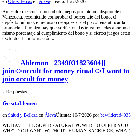
en
Otros Temas
en
Álava
Creado: 15/7/2026
Antes de seleccionar un club de juegos por internet disponible en
Venezuela, recomiendo comprobar el porcentaje del bono, el
depósito mínimo, el requisito de apuesta y el plazo para utilizar la
promoción.También hay que verificar si las tragamonedas aportan el
mismo porcentaje al cumplimiento del bono y si ciertos juegos están
excluidos.La información...
Ableman +2349031823604]]
join<>occult for money ritual<>I want to
join occult for money
2 Respuestas
Greatablemen
en
Salud y Belleza
en
Álava
Última:
10/7/2026 por
bewildered4935
WE HAVE THE SUPERNATURAL POWER TO OFFER YOU
WHAT YOU WANT WITHOUT HUMAN SACRIFICE, WHAT