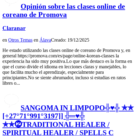
Opinión sobre las clases online de
coreano de Promova
Claranar
en
Otros Temas
en
Álava
Creado: 19/12/2025
He estado utilizando las clases online de coreano de Promova y, en
general https://promova.com/es/page/online-korean-classes la
experiencia ha sido muy positiva.Lo que más destaco es la forma en
que el curso divide el idioma en lecciones claras y manejables, lo
que facilita mucho el aprendizaje, especialmente para
principiantes.No se siente abrumador, incluso si estudias en ratos
libres o...
SANGOMA IN LIMPOPO╬♥╬ ✯✯
[+27°71°991°3197]] ╬═♥╬
✯✯⓶TRADITIONAL HEALER /
SPIRITUAL HEALER / SPELLS C