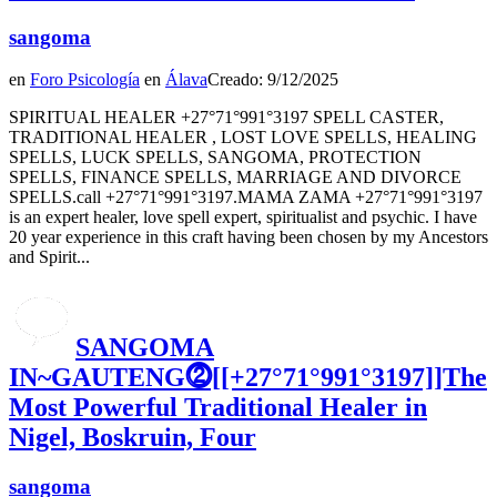
sangoma
en
Foro Psicología
en
Álava
Creado: 9/12/2025
SPIRITUAL HEALER +27°71°991°3197 SPELL CASTER,
TRADITIONAL HEALER , LOST LOVE SPELLS, HEALING
SPELLS, LUCK SPELLS, SANGOMA, PROTECTION
SPELLS, FINANCE SPELLS, MARRIAGE AND DIVORCE
SPELLS.call +27°71°991°3197.MAMA ZAMA +27°71°991°3197
is an expert healer, love spell expert, spiritualist and psychic. I have
20 year experience in this craft having been chosen by my Ancestors
and Spirit...
SANGOMA
IN~GAUTENG⓶[[+27°71°991°3197]]The
Most Powerful Traditional Healer in
Nigel, Boskruin, Four
sangoma