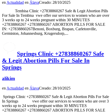
en
Actualidad
en
Álava
Creado: 28/10/2025
Tembisa Clinic +27838860267 Safe & Legit Abortion Pills
For Sale In Tembisa vwe offer our services to women who are over
3 weeks up to 24 weeks pregnant within 30 MINUTES
+27838860267 +27838860267 ABORTION PILLS FOR SALE
IN: +27838860267Benoni, Boxburg, Brapan, Carletonville,
Germiston, Johannesburg, Krugersdorp,...
Springs Clinic +27838860267 Safe
& Legit Abortion Pills For Sale In
Springs
alikim
en
Actualidad
en
Álava
Creado: 28/10/2025
Springs Clinic +27838860267 Safe & Legit Abortion Pills For Sale
In Springs vwe offer our services to women who are over 3
weeks up to 24 weeks pregnant within 30 MINUTES
+27838860267 +27838860267 ABORTION PILLS FOR SALE