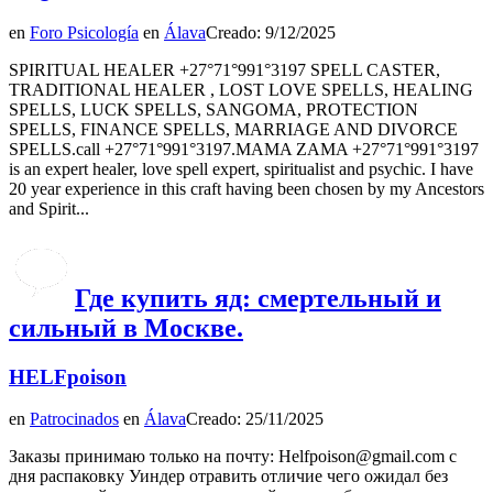
en
Foro Psicología
en
Álava
Creado: 9/12/2025
SPIRITUAL HEALER +27°71°991°3197 SPELL CASTER,
TRADITIONAL HEALER , LOST LOVE SPELLS, HEALING
SPELLS, LUCK SPELLS, SANGOMA, PROTECTION
SPELLS, FINANCE SPELLS, MARRIAGE AND DIVORCE
SPELLS.call +27°71°991°3197.MAMA ZAMA +27°71°991°3197
is an expert healer, love spell expert, spiritualist and psychic. I have
20 year experience in this craft having been chosen by my Ancestors
and Spirit...
Где купить яд: смертельный и
сильный в Москве.
HELFpoison
en
Patrocinados
en
Álava
Creado: 25/11/2025
Заказы принимаю только на почту: Helfpoison@gmail.com с
дня распаковку Уиндер отравить отличие чего ожидал без