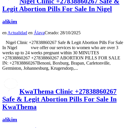
Nigel Clinic +27838860267 Safe &
Legit Abortion Pills For Sale In Nigel
alikim
en
Actualidad
en
Álava
Creado: 28/10/2025
Nigel Clinic +27838860267 Safe & Legit Abortion Pills For Sale
In Nigel vwe offer our services to women who are over 3
weeks up to 24 weeks pregnant within 30 MINUTES
+27838860267 +27838860267 ABORTION PILLS FOR SALE
IN: +27838860267Benoni, Boxburg, Brapan, Carletonville,
Germiston, Johannesburg, Krugersdorp,...
KwaThema Clinic +27838860267
Safe & Legit Abortion Pills For Sale In
KwaThema
alikim