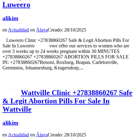
Luweero
alikim
en
Actualidad
en
Álava
Creado: 28/10/2025
Luweero Clinic +27838860267 Safe & Legit Abortion Pills For
Sale In Luweero vwe offer our services to women who are
over 3 weeks up to 24 weeks pregnant within 30 MINUTES
+27838860267 +27838860267 ABORTION PILLS FOR SALE
IN: +27838860267Benoni, Boxburg, Brapan, Carletonville,
Germiston, Johannesburg, Krugersdorp,...
Wattville Clinic +27838860267 Safe
& Legit Abortion Pills For Sale In
Wattville
alikim
en
Actualidad
en
Álava
Creado: 28/10/2025