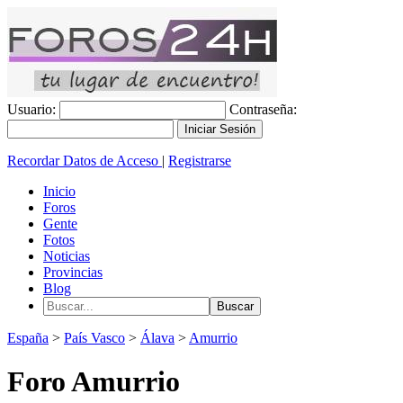
Usuario:
Contraseña:
Recordar Datos de Acceso
|
Registrarse
Inicio
Foros
Gente
Fotos
Noticias
Provincias
Blog
España
>
País Vasco
>
Álava
>
Amurrio
Foro Amurrio