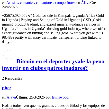
en
Artistas, cantantes, cantautores, compositores
en
Álava
Creado:
24/4/2026
+256752924652≼( Gold for sale in Kampala Uganda Africa Gold
in Uganda | Buying and Selling of Gold in Uganda | GSD ,Gold
mining, product trading, and expert mineral guidance services in
Uganda .Join us in Uganda’s thriving gold industry, where we offer
expert guidance on buying and selling gold. What you get with us
98.48% purity with assay certificate ,transparent pricing linked to
daily...
Bitcoin en el deporte: ¿vale la pena
invertir en clubes patrocinadores?
2 Respuestas
piter
en
Álava
Última:
25/3/2026 por
lewiswood
Hola a todos, veo que los grandes clubes de fútbol y los equipos de