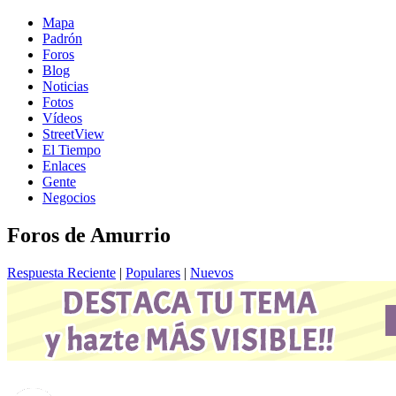
Mapa
Padrón
Foros
Blog
Noticias
Fotos
Vídeos
StreetView
El Tiempo
Enlaces
Gente
Negocios
Foros de Amurrio
Respuesta Reciente
|
Populares
|
Nuevos