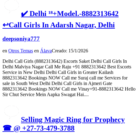
✔️ Delhi ¹⁸+Model.-8882313642
↩Call Girls In Adarsh Nagar, Delhi
deepsoniya777
en
Otros Temas
en
Álava
Creado: 15/1/2026
Delhi Call Girls (8882313642) Escorts Saket Delhi Call Girls In
Delhi Malviya Nagar Call Me Raju +91 8882313642 Best Escorts
Service in New Delhi Delhi Call Girls in Greater Kailash
8882313642 Bookings NOW Call me Suraj call me Services for
sale in South West Delhi Delhi Call Girls in Ajmeri Gate
8882313642 Bookings NOW Call me Vinay+91-8882313642 Hello
Sir Chut Service Mein Aapka Swagat Hai....
Selling Magic Ring for Prophecy
☎ @ +27-73-479-3788