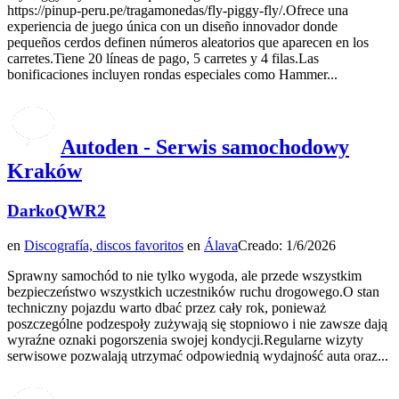
https://pinup-peru.pe/tragamonedas/fly-piggy-fly/.Ofrece una
experiencia de juego única con un diseño innovador donde
pequeños cerdos definen números aleatorios que aparecen en los
carretes.Tiene 20 líneas de pago, 5 carretes y 4 filas.Las
bonificaciones incluyen rondas especiales como Hammer...
Autoden - Serwis samochodowy
Kraków
DarkoQWR2
en
Discografía, discos favoritos
en
Álava
Creado: 1/6/2026
Sprawny samochód to nie tylko wygoda, ale przede wszystkim
bezpieczeństwo wszystkich uczestników ruchu drogowego.O stan
techniczny pojazdu warto dbać przez cały rok, ponieważ
poszczególne podzespoły zużywają się stopniowo i nie zawsze dają
wyraźne oznaki pogorszenia swojej kondycji.Regularne wizyty
serwisowe pozwalają utrzymać odpowiednią wydajność auta oraz...