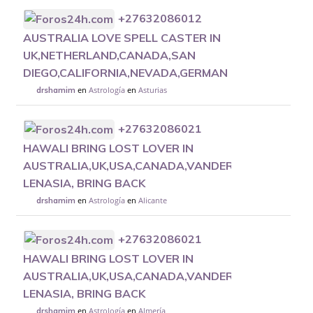
+27632086012
AUSTRALIA LOVE SPELL CASTER IN
UK,NETHERLAND,CANADA,SAN
DIEGO,CALIFORNIA,NEVADA,GERMAN
en
Astrología
en
Asturias
drshamim
+27632086021
HAWALI BRING LOST LOVER IN
AUSTRALIA,UK,USA,CANADA,VANDERBIJLPARK,
LENASIA, BRING BACK
en
Astrología
en
Alicante
drshamim
+27632086021
HAWALI BRING LOST LOVER IN
AUSTRALIA,UK,USA,CANADA,VANDERBIJLPARK,
LENASIA, BRING BACK
en
Astrología
en
Almería
drshamim