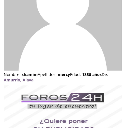
Nombre:
shamim
Apellidos:
mercy
Edad:
1856 años
De:
Amurrio, Álava