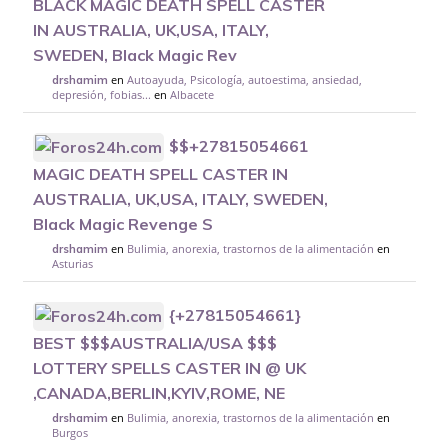
BLACK MAGIC DEATH SPELL CASTER
IN AUSTRALIA, UK,USA, ITALY,
SWEDEN, Black Magic Rev
en
Autoayuda, Psicología, autoestima, ansiedad,
drshamim
depresión, fobias...
en
Albacete
$$+27815054661
MAGIC DEATH SPELL CASTER IN
AUSTRALIA, UK,USA, ITALY, SWEDEN,
Black Magic Revenge S
en
Bulimia, anorexia, trastornos de la alimentación
en
drshamim
Asturias
{+27815054661}
BEST $$$AUSTRALIA/USA $$$
LOTTERY SPELLS CASTER IN @ UK
,CANADA,BERLIN,KYIV,ROME, NE
en
Bulimia, anorexia, trastornos de la alimentación
en
drshamim
Burgos