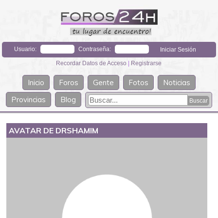
Usuario:
Contraseña:
Recordar Datos de Acceso
|
Registrarse
Inicio
Foros
Gente
Fotos
Noticias
Provincias
Blog
AVATAR DE DRSHAMIM