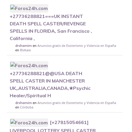
+27736288821===UK INSTANT
DEATH SPELL CASTER/REVENGE
SPELLS IN FLORIDA, San Francisco ,
California ,
en
Anuncios gratis de Esoterismo y Videncia en España
drshamim
en
Bizkaia
+27736288821@@USA DEATH
SPELL CASTER IN MANCHESTER
UK,,AUSTRALIA,CANADA,★Psychic
Healer/Spiritual H
en
Anuncios gratis de Esoterismo y Videncia en España
drshamim
en
Córdoba
[+27815054661]
LIVERPOOL LOTTERY SPELL CASTER