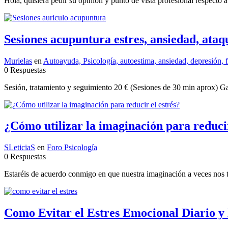
Hola, quisiera pedir su opinión y punto de vista profesional respecto 
Sesiones acupuntura estres, ansiedad, ataq
Murielas
en
Autoayuda, Psicología, autoestima, ansiedad, depresión, f
0 Respuestas
Sesión, tratamiento y seguimiento 20 € (Sesiones de 30 min aprox) Gas
¿Cómo utilizar la imaginación para reducir
SLeticiaS
en
Foro Psicología
0 Respuestas
Estaréis de acuerdo conmigo en que nuestra imaginación a veces nos tr
Como Evitar el Estres Emocional Diario y