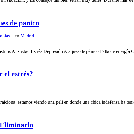
a mi situación, y los consejos también serían muy útiles. Durante más d
ues de panico
obias...
en
Madrid
tritis Ansiedad Estrés Depresión Ataques de pánico Falta de energía Ce
 el estrés?
aiciona, estamos viendo una peli en donde una chica indefensa ha tenid
 Eliminarlo