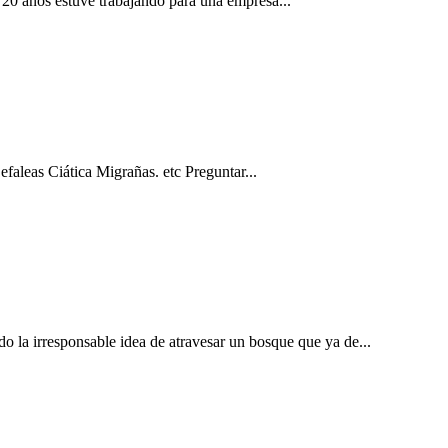
e 20 años estuve trabajando para una empresa...
faleas Ciática Migrañas. etc Preguntar...
o la irresponsable idea de atravesar un bosque que ya de...