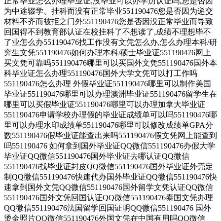
正常毕业怎么办理毕业证,没毕业可以办学历认证吗,您是否因
为中途辍学、挂科而没有正常毕业551190476您是否因为递交
材料不齐而被拒之门外551190476您是否因没正常毕业而导致
回国得不到教育部认证在校挂科了不想读了,成绩不理想毕不
了业怎么办551190476找工作没有文凭怎么办,怎么办理本科/研
究生文凭551190476如何办理本科/硕士毕业证551190476网上
买文凭可靠吗551190476哪里可以买国外文凭551190476国外本
科毕业证怎么办理551190476国外大学文凭可以打工作吗
551190476怎么办理 外假毕业证551190476哪里可以制作美国
毕业证551190476哪里可以办理澳洲毕业证551190476留学生在
哪里可以买假毕业证551190476哪里可以办理加拿大毕业证
551190476申请学校办理假的毕业证成绩单可以吗551190476哪
里可以办理水印成绩单551190476哪里可以修改成绩单GPA分
数551190476假毕业证能查出来吗551190476假文凭网上能查到
吗551190476 如何拿到国外毕业证QQ微信551190476办假大学
毕业证QQ微信551190476国外毕业证去哪认证QQ微信
551190476找毕业证封皮QQ微信551190476国外毕业证外壳定
制QQ微信551190476快速代办国外毕业证QQ微信551190476快
速拿到国外文凭QQ微信551190476国外留学文凭认证QQ微信
551190476国外文凭回国认证QQ微信551190476泰国文凭办理
QQ微信551190476法国留学回国证明QQ微信551190476 国外
烫金照片QQ微信551190476外国文凭在中国有用吗QQ微信