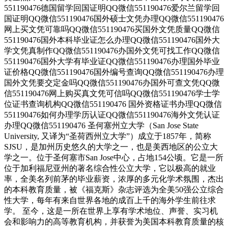
551190476德国留学回国证明QQ微信551190476爱尔兰留学回
国证明QQ微信551190476国外硕士文凭办理QQ微信551190476
网上买文凭可靠吗QQ微信551190476买国外文凭质量QQ微信
551190476国外本科毕业证怎么办理QQ微信551190476国外大
学文凭真制作QQ微信551190476办国外文凭可找工作QQ微信
551190476国外大学有毕业证QQ微信551190476办理国外毕业
证价格QQ微信551190476国外编号查询QQ微信551190476办理
国外文凭要交定金吗QQ微信551190476办国外可查文凭QQ微
信551190476网上购买真文凭可信吗QQ微信551190476学士学
位证书查询机构QQ微信551190476 国外资格证书办理QQ微信
551190476如何办理学历认证QQ微信551190476海外文凭认证
办理QQ微信551190476 圣何塞州立大学（San Jose State
University, 又译为“圣荷西州立大学”）成立于1857年，简称
SJSU，是加州历史悠久的大学之一，也是美西地区的公立大
学之一。位于圣何塞市San Jose中心，占地154公顷。它是一所
位于加利福尼亚州的著名综合性公立大学，它以极高的就业
率，全美名列前茅的毕业薪资，浓厚的多元化学术氛围，杰出
的本科教育质量，被《福克斯》杂志评选为全美50强公立综合
性大学，每年有来自世界各地的成百上千的海外学生前往求
学。 至今，这是一所在世界上享有学术地位、声誉、实习机
会和影响力的高等教育机构，并获誉为美国本科教育质量的核