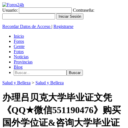
Usuario:
Contraseña:
Recordar Datos de Acceso
|
Registrarse
Inicio
Foros
Gente
Fotos
Noticias
Provincias
Blog
Salud y Belleza
>
Salud y Belleza
办理吕贝克大学毕业证文凭
《QQ★微信551190476》购买
国外学位证&咨询大学毕业证