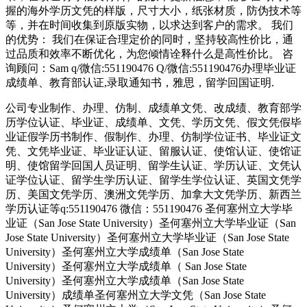
握的海外学历文凭的样版，尺寸大小，纸张材质，防伪技术等
等，并在时间收集到原版实物，以求达到客户的需求。 我们
的优势： 我们在保证合理定价的同时，坚持较高性价比，通
过品质和效率不断优化，为您倾情诠释什么是高性价比。 咨
询顾问：Sam q/微信:551190476 Q/微信:551190476办理毕业证
成绩单、教育部认证,录取通知书，雅思，留学回国证明.
公司专业制作、办理、仿制、成绩单文凭、改成绩、教育部学
历学位认证、毕业证、成绩单、文凭、学历文凭、假文凭假毕
业证假学历书制作、假制作、办理、仿制学位证书、毕业证文
凭、文凭毕业证、毕业证认证、留服认证、使馆认证、使馆证
明、使馆留学回国人员证明、留学生认证、学历认证、文凭认
证学位认证、留学生学历认证、留学生学位认证、英国文凭学
历、美国文凭学历、澳洲文凭学历、加拿大文凭学历、新西兰
学历认证等q:551190476 微信：551190476 圣何塞州立大学毕
业证（San Jose State University）圣何塞州立大学毕业证（San
Jose State University）圣何塞州立大学毕业证（San Jose State
University）圣何塞州立大学成绩单（San Jose State
University）圣何塞州立大学成绩单（ San Jose State
University）圣何塞州立大学成绩单（San Jose State
University）成绩单圣何塞州立大学文凭（San Jose State