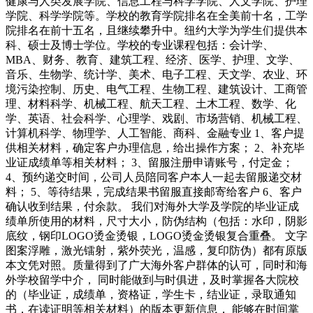
健康与人类发展学院、信息工程与科学学院、人文学院、护理
学院、科学学院等。学校的教育学院排名在全美前十名，工学
院排名在前十五名，且继续攀升中。纽约大学为学生们提供本
科、硕士及博士学位。学校的专业课程包括：会计学、
MBA、财务、教育、建筑工程、经济、医学、护理、文学、
音乐、生物学、统计学、美术、电子工程、天文学、农业、环
境污染控制、历史、电气工程、生物工程、建筑设计、工商管
理、材料科学、机械工程、航天工程、土木工程、数学、化
学、英语、社会科学、心理学、戏剧、市场营销、机械工程、
计算机科学、物理学、人工智能、商科、金融专业 1、客户提
供相关材料，确定客户办理信息，给出操作方案； 2、补充毕
业证成绩单等相关材料； 3、留服注册申请账号，付定金；
4、预约递交时间，公司人员陪同客户本人一起去留服递交材
料； 5、等待结果，完成结果书留服直接邮寄给客户 6、客户
确认收到结果，付余款。 我们对海外大学及学院的毕业证成
绩单所使用的材料，尺寸大小，防伪结构（包括：水印，阴影
底纹，钢印LOGO烫金烫银，LOGO烫金烫银复合重叠。 文字
图案浮雕，激光镭射，紫外荧光，温感，复印防伪）都有原版
本文凭对照。质量得到了广大海外客户群体的认可，同时和海
外学校留学中介， 同时能做到与时俱进，及时掌握各大院校
的（毕业证，成绩单，资格证，学生卡，结业证，录取通知
书，在读证明等相关材料）的版本更新信息， 能够在时间掌