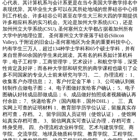
心代表。其计算机系与会计系更是在当今美国大学教学排名中
表现优异。其毕业生大多可以在其所处地域的世界硅谷中心得
到工作机会。许多硅谷公司甚至在学生大三和大四的学期提供
许多相应科系的实习机会。无论是加州大学系统(UC)，还是
加州州立大学系统(CSU), 圣何塞州立大学都占据着加州所有
大学中的地理位置。 圣何塞州立大学座落于硅谷(Silicon
Valley), 于附近的旧金山-圣何塞地区为全美的重要科技中心。
约有学生三万人，超过134种学士学科和65个硕士学科，并有
来自世界60余国的学生来此就读。其有名的科系如计算机科
学，电子工程学，工商管理学，艺术设计，和航空学等，深受
性肯定及好评；而各种大学部和研究所的商学课程也吸引了众
多不同国家的专业人士前来研究与学习。 二、办理流程： 1、
收集客户办理信息； 2、客户付定金下单； 3、公司确认到账
转制作点做电子图； 4、电子图做好发给客户确认； 5、电子
图确认好转成品部做成品； 6、成品做好拍照或者视频确认再
付余款； 7、快递给客户（国内顺丰，国外DHL）。 三、真
实网上可查的证明材料 1、教育部学历学位认证，留服真实存
档可查，存档。 2、留学回国人员证明（使馆认证），使馆网
站真实存档可查。 3、留信网真实可查认证办理，存档可查，
终身受用。 四、办理流程农业科学院、艺术与建筑学院、商
学院、交流学院、地球及物质科学院、教育学院、工程学院、