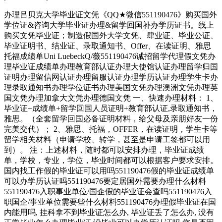
办理吕贝克大学毕业证文凭《QQ★微信551190476》购买国外
学位证&咨询大学毕业证办理&留学回国补办学历证书。线上
购买文凭毕业证；制造假国外大学文凭、肆业证、毕业公证、
毕业证明书、结业证、录取通知书、Offer、在读证明、雅思
托福成绩单Uni LuebeckQ/薇551190476诚招留学代理假文凭办
理毕业证成绩单办理教育部认证办理大使馆认证办理留学归国
证明办理留信网认证办理留服认证办理学历认证办理学生卡办
理录取通知书办理学位证书办理美国文凭办理澳洲文凭办理英
国文凭办理加拿大文凭办理德国文凭 一、快速办理材料： 1、
毕业证+成绩单+留学回国人员证明+教育部认证,录取通知书，
雅思。（全套留学回国必备证明材料，给父母及亲朋好友一份
完美交代）； 2、雅思、托福，OFFER，在读证明，学生卡等
留学相关材料（申请学校、转学，甚至是申请工签都可以用
到）。 注：上述材料，随时都可以安排办理，毕业证成绩
单，学校，专业，学位，毕业时间都可以根据客户要求安排。
国内找工作假的毕业证可以用吗551190476假的毕业证成绩单
可以办学历认证吗551190476要定居国外需要办理什么材料
551190476入职事业单位/国企假的毕业证会查吗551190476入
职国企/事业单位需要些什么材料551190476办理假毕业证在国
内能用吗, 挂科拿不到毕业证怎么办, 毕业证丢了怎么办, 没有