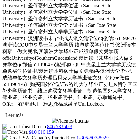
University）圣何塞州立大学学位证（San Jose State
University）圣何塞州立大学学位证（San Jose State
University）圣何塞州立大学学历证书（San Jose State
University）圣何塞州立大学学历证书（San Jose State
University）圣何塞州立大学学历证书（San Jose State
University）澳洲读书未毕业找人做文凭学位qq微信551190476
澳洲读CQU中央昆士兰大学学历 绩单购买学位证书/澳洲读本
科硕士做文凭/购买澳洲大学毕业证成绩单假文凭学历
offieUniversityofSouthernQueensland 澳洲读书未毕业找人做文
凭学位qq微信551190476澳洲读CQU中央昆士兰大学学历成绩
单购买学位证书/澳洲读本科硕士做文凭/购买澳洲大学毕业证
成绩单假文凭学历办理吕贝克大学毕业证文凭《QQ★微信
551190476》购买国外学位证&咨询大学毕业证办理&留学回国
补办学历证书。线上购买文凭毕业证；制造假国外大学文凭、
肆业证、毕业公证、毕业证明书、结业证、录取通知书、
Offer、在读证明、雅思托福成绩单Uni Luebeck
- Leer más -
806 533 423
910 616 159
1-305-507-8029