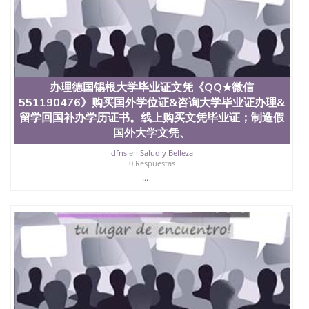
学学历 绩单购买学位证书/澳洲读本科硕士做文凭/购
买澳洲大学毕业证成绩单假文凭学历
offieUniversityofSouthernQueensland 澳洲读书未毕
业找人做文凭学位qq微信551190476澳洲读CQU中央
昆士兰大学学历成绩单购买学位证书/澳洲读本科硕
士做文凭/购买澳洲大学毕业证成绩单假文凭学历办
理德国曼海姆大学毕业证文凭《QQ★微信
办理德国锡根大学毕业证文凭《QQ★微信
551190476》购买国外学位证&咨询大学毕业证办理&
551190476》购买国外学位证&咨询大学毕业证办理&
留学回国补办学历证书。线上购买文凭毕业证；制造
留学回国补办学历证书。线上购买文凭毕业证；制造假
假国外大学文凭、肆业证、毕业公证、毕业证明书、
国外大学文凭、
结业证、录取通知书、Offer、在读证明、雅思托福成
绩单 Uni Mannheim
dfns
en
Salud y Belleza
0 Respuestas
...