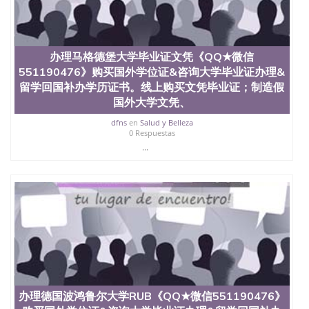
材料； 3、留服注册申请账号，付定金； 4、预约递
交时间，公司人员陪同客户本人一起去留服递交材
料； 5、等待结果，完成结果书留服直接邮寄给客户
6、客户确认收到结果，付余款。 我们对海外大学及
办理马格德堡大学毕业证文凭《QQ★微信
学院的毕业证成绩单所使用的材料，尺寸大小，防伪
551190476》购买国外学位证&咨询大学毕业证办理&
结构（包括：水印，阴影底纹，钢印LOGO烫金烫
银，LOGO烫金烫银复合重叠。 文字图案浮雕，激光
留学回国补办学历证书。线上购买文凭毕业证；制造假
镭射，紫外荧光，温感，复印防伪）都有原版本文凭
国外大学文凭、
对照。质量得到了广大海外客户群体的认可，同时和
dfns
en
Salud y Belleza
海外学校留学中介， 同时能做到与时俱进，及时掌握
0 Respuestas
各大院校的（毕业证，成绩单，资格证，学生卡，结
...
业证，录取通知书，在读证明等相关材料）的版本更
新信息， 能够在时间掌握的海外学历文凭的样版，尺
寸大小，纸张材质，防伪技术等等，并在时间收集到
原版实物，以求达到客户的需求。 我们的优势： 我
们在保证合理定价的同时，坚持较高性价比，通过品
质和效率不断优化，为您倾情诠释什么是高性价比。
咨询顾问：Sam q/微信:551190476 Q/微
信:551190476办理毕业证成绩单、教育部认证,录取通
知书，雅思，留学回国证明.
公司专业制作、办理、仿制、成绩单文凭、改成绩、
教育部学历学位认证、毕业证、成绩单、文凭、学历
办理德国波鸿鲁尔大学RUB《QQ★微信551190476》
文凭、假文凭假毕业证假学历书制作、假制作、办