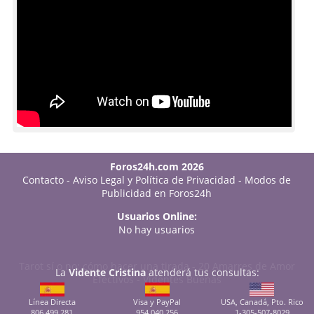
Foros24h.com 2026
Contacto
-
Aviso Legal y Política de Privacidad
-
Modos de
Publicidad en Foros24h
Usuarios Online:
No hay usuarios
Tarot sí o no: cómo hacer una tirada
-
20 Amarres de Amor
La
Vidente Cristina
atenderá tus consultas:
Efectivos
-
Videntes Buenas
Línea Directa
Visa y PayPal
USA, Canadá, Pto. Rico
806 499 281
954 040 256
1-305-507-8029