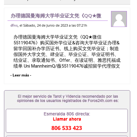
办理德国曼海姆大学毕业证文凭《QQ★微
信551190476》购买国外学位证&咨询大
, el Sábado, 24 de Junio de 2023 a las 07:21h
dfns
学毕业证办理&留学回国补办学历证书。线
办理德国曼海姆大学毕业证文凭《QQ★微信
上购买文凭毕业证；制造假国外大学文凭
551190476》购买国外学位证&咨询大学毕业证办理&
留学回国补办学历证书。线上购买文凭毕业证；制造
假国外大学文凭、肆业证、毕业公证、毕业证明书、
结业证、录取通知书、Offer、在读证明、雅思托福成
绩单 Uni MannheimQ/薇551190476诚招留学代理假文
凭办理毕业证成绩单办理教育部认证办理大使馆认证
- Leer más -
办理留学归国证明办理留信网认证办理留服认证办理
学历认证办理学生卡办理录取通知书办理学位证书办
理美国文凭办理澳洲文凭办理英国文凭办理加拿大文
凭办理德国文凭 一、快速办理材料： 1、毕业证+成
绩单+留学回国人员证明+教育部认证,录取通知书，
雅思。（全套留学回国必备证明材料，给父母及亲朋
好友一份完美交代）； 2、雅思、托福，OFFER，在
读证明，学生卡等留学相关材料（申请学校、转学，
甚至是申请工签都可以用到）。 注：上述材料，随时
806 533 423
都可以安排办理，毕业证成绩单，学校，专业，学
位，毕业时间都可以根据客户要求安排。 国内找工作