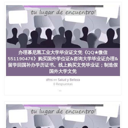
二、办理流程： 1、收集客户办理信息； 2、客户付
定金下单； 3、公司确认到账转制作点做电子图；
4、电子图做好发给客户确认； 5、电子图确认好转成
品部做成品； 6、成品做好拍照或者视频确认再付余
款； 7、快递给客户（国内顺丰，国外DHL）。 三、
真实网上可查的证明材料 1、教育部学历学位认证，
留服真实存档可查，存档。 2、留学回国人员证明
（使馆认证），使馆网站真实存档可查。 3、留信网
真实可查认证办理，存档可查，终身受用。 四、办理
流程农业科学院、艺术与建筑学院、商学院、交流学
办理慕尼黑工业大学毕业证文凭《QQ★微信
院、地球及物质科学院、教育学院、工程学院、健康
551190476》购买国外学位证&咨询大学毕业证办理&
与人类发展学院、信息工程与科学学院、人文学院、
留学回国补办学历证书。线上购买文凭毕业证；制造假
护理学院、科学学院等。学校的教育学院排名在全美
国外大学文凭
前十名，工学院排名在前十五名，且继续攀升中。纽
约大学为学生们提供本科、硕士及博士学位。学校的
dfns
en
Salud y Belleza
专业课程包括：会计学、MBA、财务、教育、建筑工
0 Respuestas
程、经济、医学、护理、文学、音乐、生物学、统计
...
学、美术、电子工程、天文学、农业、环境污染控
制、历史、电气工程、生物工程、建筑设计、工商管
理、材料科学、机械工程、航天工程、土木工程、数
学、化学、英语、社会科学、心理学、戏剧、市场营
销、机械工程、计算机科学、物理学、人工智能、商
科、金融专业 1、客户提供相关材料，确定客户办理
信息，给出操作方案； 2、补充毕业证成绩单等相关