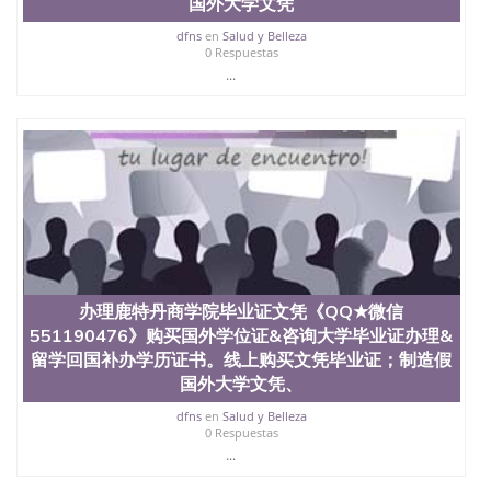
国外大学文凭
年，简称SJSU，是加州历史悠久的大学之一，也是美
西地区的公立大学之一。位于圣何塞市San Jose中
dfns
en
Salud y Belleza
0 Respuestas
心，占地154公顷。它是一所位于加利福尼亚州的著
...
名综合性公立大学，它以极高的就业率，全美名列前
茅的毕业薪资，浓厚的多元化学术氛围，杰出的本科
教育质量，被《福克斯》杂志评选为全美50强公立综
合性大学，每年有来自世界各地的成百上千的海外学
生前往求学。 至今，这是一所在世界上享有学术地
位、声誉、实习机会和影响力的高等教育机构，并获
誉为美国本科教育质量的核心代表。其计算机系与会
计系更是在当今美国大学教学排名中表现优异。其毕
业生大多可以在其所处地域的世界硅谷中心得到工作
机会。许多硅谷公司甚至在学生大三和大四的学期提
供许多相应科系的实习机会。无论是加州大学系统
(UC)，还是加州州立大学系统(CSU), 圣何塞州立大学
办理鹿特丹商学院毕业证文凭《QQ★微信
都占据着加州所有大学中的地理位置。 圣何塞州立大
551190476》购买国外学位证&咨询大学毕业证办理&
学座落于硅谷(Silicon Valley), 于附近的旧金山-圣何塞
留学回国补办学历证书。线上购买文凭毕业证；制造假
地区为全美的重要科技中心。约有学生三万人，超过
国外大学文凭、
134种学士学科和65个硕士学科，并有来自世界60余
国的学生来此就读。其有名的科系如计算机科学，电
dfns
en
Salud y Belleza
子工程学，工商管理学，艺术设计，和航空学等，深
0 Respuestas
受性肯定及好评；而各种大学部和研究所的商学课程
...
也吸引了众多不同国家的专业人士前来研究与学习。