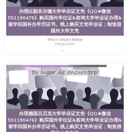
QQ微信551190476办假大学毕业证QQ微信551190476
国外毕业证去哪认证QQ微信551190476找毕业证封皮
办理比勒非尔德大学毕业证文凭《QQ★微信
QQ微信551190476国外毕业证外壳定制QQ微信
551190476》购买国外学位证&咨询大学毕业证办理&
551190476快速代办国外毕业证QQ微信551190476快
速拿到国外文凭QQ微信551190476国外留学文凭认证
留学回国补办学历证书。线上购买文凭毕业证；制造假
QQ微信551190476国外文凭回国认证QQ微信
国外大学文凭
551190476泰国文凭办理QQ微信551190476法国留学
dfns
en
Salud y Belleza
回国证明QQ微信551190476 国外烫金照片QQ微信
0 Respuestas
551190476外国文凭在中国有用吗QQ微信551190476
...
德国留学回国证明QQ微信551190476爱尔兰留学回国
证明QQ微信551190476国外硕士文凭办理QQ微信
551190476 网上买文凭可靠吗QQ微信551190476买国
外文凭质量QQ微信551190476国外本科毕业证怎么办
理QQ微信551190476国外大学文凭真制作QQ微信
551190476办国外文凭可找工作QQ微信551190476国
外大学有毕业证QQ微信551190476办理国外毕业证价
格QQ微信551190476国外编号查询QQ微信551190476
办理国外文凭要交定金吗QQ微信551190476办国外可
查文凭QQ微信551190476网上购买真文凭可信吗QQ
微信551190476学士学位证书查询机构QQ微信
办理德国吕贝克大学毕业证文凭《QQ★微信
551190476 国外资格证书办理QQ微信551190476如何
办理学历认证QQ微信551190476海外文凭认证办理
551190476》购买国外学位证&咨询大学毕业证办理&
QQ微信551190476 圣何塞州立大学（San Jose State
留学回国补办学历证书。线上购买文凭毕业证；制造假
University, 又译为“圣荷西州立大学”）成立于1857