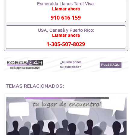
假的毕业证可以用吗551190476假的毕业证成绩单可
以办学历认证吗551190476要定居国外需要办理什么
材料551190476入职事业单位/国企假的毕业证会查吗
910 616 159
551190476入职国企/事业单位需要些什么材料
551190476办理假毕业证在国内能用吗, 挂科拿不到毕
业证怎么办, 毕业证丢了怎么办, 没有正常毕业怎么办
理毕业证,没毕业可以办学历认证吗,您是否因为中途
1-305-507-8029
辍学、挂科而没有正常毕业551190476您是否因为递
交材料不齐而被拒之门外551190476您是否因没正常
毕业而导致回国得不到教育部认证在校挂科了不想读
了,成绩不理想毕不了业怎么办551190476找工作没有
文凭怎么办,怎么办理本科/研究生文凭551190476如
何办理本科/硕士毕业证551190476网上买文凭可靠吗
551190476哪里可以买国外文凭551190476国外本科
毕业证怎么办理551190476国外大学文凭可以打工作
TEMAS RELACIONADOS:
吗551190476怎么办理 外假毕业证551190476哪里可
以制作美国毕业证551190476哪里可以办理澳洲毕业
证551190476留学生在哪里可以买假毕业证
551190476哪里可以办理加拿大毕业证551190476申
请学校办理假的毕业证成绩单可以吗551190476哪里
可以办理水印成绩单551190476哪里可以修改成绩单
GPA分数551190476假毕业证能查出来吗551190476
假文凭网上能查到吗551190476 如何拿到国外毕业证