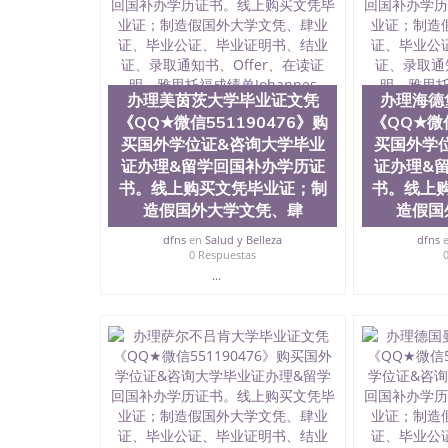
历、新西兰学历认证等q:551190476 微信：55119
University）圣何塞州立大学毕业证（San Jose St
University）圣何塞州立大学成绩单（San Jose Sta
University）圣何塞州立大学成绩单（San Jose S
State University）圣何塞州立大学（San Jose St
办理美茵茨大学毕业证文凭
办理海德
University）圣何塞州立大学（ San Jose State Un
《QQ★微信551190476》购
《QQ★微信
圣何塞州立大学文凭（San Jose State Universit
买国外学位证&咨询大学毕业
买国外学
圣何塞州立大学文凭（San Jose State Universit
证办理&留学回国补办学历证
证办理&
塞州立大学学历（San Jose State University）
大学学历（San Jose State University）圣何塞
书。线上购买文凭毕业证；制
书。线上
（San Jose State University）圣何塞州立大学（S
造假国外大学文凭、肆
造假国
State University）圣何塞州立大学学位证（San J
dfns
en
Salud y Belleza
dfns
State University）圣何塞州立大学学位证（San Jos
0 Respuestas
University）圣何塞州立大学（San Jose State Un
...
何塞州立大学（San Jose State University）圣
立大学学位证（San Jose State University）圣
立大学结业证（San Jose State University）圣
立大学学位证（San Jose State University）圣
立大学学历证书（San Jose State University）
塞州立大学学历证书（San Jose State Unive
读CQU中央昆士兰大学学历 绩单购买学位证书
学历offieUniversityofSouthernQueens
央昆士兰大学学历成绩单购买学位证书/澳洲读