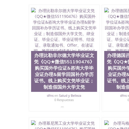
微信551190476快速拿到国外文凭QQ微信5511
证QQ微信551190476泰国文凭办理QQ微信5511
QQ微信551190476外国文凭在中国有用吗QQ微信5
学回国证明QQ微信551190476国外硕士文凭办理QQ
国外文凭质量QQ微信551190476国外本科毕业证
551190476办国外文凭可找工作QQ微信55119
格QQ微信551190476国外编号查询QQ微信5511
查文凭QQ微信551190476网上购买真文凭可信吗
551190476 国外资格证书办理QQ微信551190
微信551190476 圣何塞州立大学（San Jose Sta
办理比勒非尔德大学毕业证文
办理德国
称SJSU，是加州历史悠久的大学之一，也是美西
154公顷。它是一所位于加利福尼亚州的著名综
凭《QQ★微信551190476》
凭《QQ★微
资，浓厚的多元化学术氛围，杰出的本科教育质
购买国外学位证&咨询大学毕
购买国外
每年有来自世界各地的成百上千的海外学生前往
业证办理&留学回国补办学历
业证办理
习机会和影响力的高等教育机构，并获誉为美国
证书。线上购买文凭毕业证；
证书。线
今美国大学教学排名中表现优异。其毕业生大多
制造假国外大学文凭
制造
谷公司甚至在学生大三和大四的学期提供许多相应
州立大学系统(CSU), 圣何塞州立大学都占据
dfns
en
Salud y Belleza
dfns
(Silicon Valley), 于附近的旧金山-圣
0 Respuestas
科和65个硕士学科，并有来自世界60余国的学
...
商管理学，艺术设计，和航空学等，深受性肯定
不同国家的专业人士前来研究与学习。 二、办理流
公司确认到账转制作点做电子图； 4、电子图做好
成品做好拍照或者视频确认再付余款； 7、快递