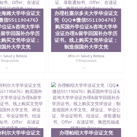
6》购买国外学位证&咨询大学毕业证办理&留学回国补办学历证
、肆业证、毕业公证、毕业证明书、结业证、录取通知
it Bochum
曼海姆大学毕业证文
办理杜塞尔多夫大学毕业证文
信551190476》
凭《QQ★微信551190476》
学位证&咨询大学毕
购买国外学位证&咨询大学毕
&留学回国补办学历
业证办理&留学回国补办学历
上购买文凭毕业证；
证书。线上购买文凭毕业证；
假国外大学文凭
制造假国外大学文凭
en
Salud y Belleza
dfns
en
Salud y Belleza
0 Respuestas
0 Respuestas
...
...
特利尔大学毕业证文
办理帕绍大学毕业证文凭