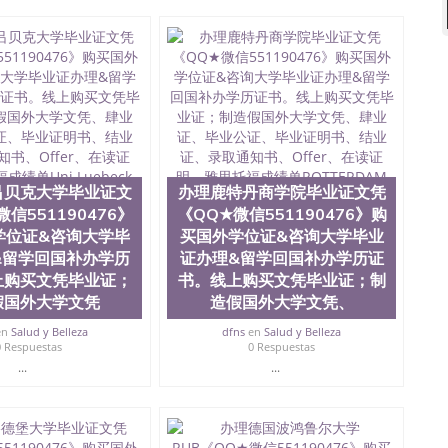
90476国外留学文凭认证QQ微信551190476国外文凭回国认
90476法国留学回国证明QQ微信551190476 国外烫金照片
51190476德国留学回国证明QQ微信551190476爱尔兰留
微信551190476 网上买文凭可靠吗QQ微信551190476买
怎么办理QQ微信551190476国外大学文凭真制作QQ微信
0476国外大学有毕业证QQ微信551190476办理国外毕业证价
90476办理国外文凭要交定金吗QQ微信551190476办国外可
QQ微信551190476学士学位证书查询机构QQ微信
476如何办理学历认证QQ微信551190476海外文凭认证办理QQ
te University, 又译为“圣荷西州立大学”）成立于1857年，简
吕贝克大学毕业证文
办理鹿特丹商学院毕业证文凭
地区的公立大学之一。位于圣何塞市San Jose中心，占地
合性公立大学，它以极高的就业率，全美名列前茅的毕业薪
信551190476》
《QQ★微信551190476》购
量，被《福克斯》杂志评选为全美50强公立综合性大学，
学位证&咨询大学毕
买国外学位证&咨询大学毕业
求学。 至今，这是一所在世界上享有学术地位、声誉、实
&留学回国补办学历
证办理&留学回国补办学历证
本科教育质量的核心代表。其计算机系与会计系更是在当
上购买文凭毕业证；
书。线上购买文凭毕业证；制
可以在其所处地域的世界硅谷中心得到工作机会。许多硅
假国外大学文凭
造假国外大学文凭、
科系的实习机会。无论是加州大学系统(UC)，还是加州
着加州所有大学中的地理位置。 圣何塞州立大学座落于硅谷
en
Salud y Belleza
dfns
en
Salud y Belleza
何塞地区为全美的重要科技中心。约有学生三万人，超过134种学士学
0 Respuestas
0 Respuestas
生来此就读。其有名的科系如计算机科学，电子工程学，工
...
...
及好评；而各种大学部和研究所的商学课程也吸引了众多
程： 1、收集客户办理信息； 2、客户付定金下单； 3、
发给客户确认； 5、电子图确认好转成品部做成品； 6、
给客户（国内顺丰，国外DHL）。 三、真实网上可查的证