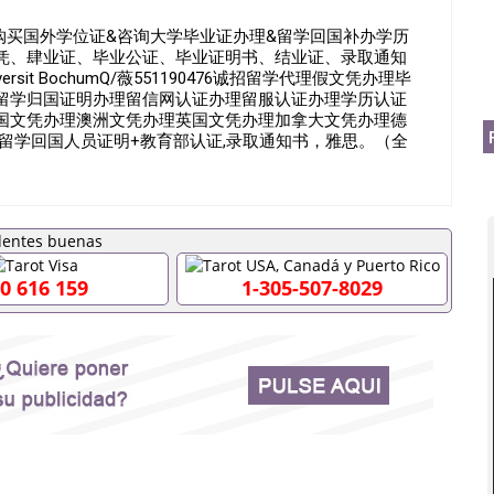
76》购买国外学位证&咨询大学毕业证办理&留学回国补办学历
凭、肆业证、毕业公证、毕业证明书、结业证、录取通知
rsit BochumQ/薇551190476诚招留学代理假文凭办理毕
留学归国证明办理留信网认证办理留服认证办理学历认证
国文凭办理澳洲文凭办理英国文凭办理加拿大文凭办理德
+留学回国人员证明+教育部认证,录取通知书，雅思。（全
完美交代）； 2、雅思、托福，OFFER，在读证明，学生
请工签都可以用到）。 注：上述材料，随时都可以安排办
间都可以根据客户要求安排。 国内找工作假的毕业证可以
551190476要定居国外需要办理什么材料551190476入
入职国企/事业单位需要些什么材料551190476办理假毕业证
证丢了怎么办, 没有正常毕业怎么办理毕业证,没毕业可以办学
0 616 159
1-305-507-8029
业551190476您是否因为递交材料不齐而被拒之门外
得不到教育部认证在校挂科了不想读了,成绩不理想毕不了业怎
本科/研究生文凭551190476如何办理本科/硕士毕业证
里可以买国外文凭551190476国外本科毕业证怎么办理
476怎么办理 外假毕业证551190476哪里可以制作美国毕业证
76留学生在哪里可以买假毕业证551190476哪里可以办理加拿
可以吗551190476哪里可以办理水印成绩单551190476
查出来吗551190476假文凭网上能查到吗551190476 如
业证QQ微信551190476国外毕业证去哪认证QQ微信
国外毕业证外壳定制QQ微信551190476快速代办国外毕业证QQ