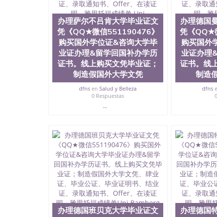
理波鸿鲁尔大学RUB《QQ★微信55119047
书。线上购买文凭毕业证；制造假国外大学文凭
办理萨尔不吕肯大学毕业证文
书、Offer、在读证明、雅思托福成绩单Ruhr-Univers
办理德国
凭《QQ★微信551190476》
凭《QQ★微
购买国外学位证&咨询大学毕
购买国外
业证办理&留学回国补办学历
业证办理
证书。线上购买文凭毕业证；
证书。线
制造假国外大学文凭
制造
dfns
en
Salud y Belleza
dfns
0 Respuestas
...
办理德国班贝克大学毕业证文
办理德国