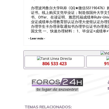
办理波鸿鲁尔大学RUB《QQ★微信5511904
证书。线上购买文凭毕业证；制造假国外大学文
书、Offer、在读证明、雅思托福成绩单Ruhr-Unive
业证成绩单办理教育部认证办理大使馆认证办理
办理学生卡办理录取通知书办理学位证书办理美
国文凭 一、快速办理材料： 1、毕业证+成绩单
套留学回国必备证明材料，给父母及亲朋好友一份
- Leer más -
卡等留学相关材料（申请学校、转学，甚至是申
理，毕业证成绩单，学校，专业，学位，毕业时
用吗551190476假的毕业证成绩单可以办学历认证吗
职事业单位/国企假的毕业证会查吗551190476
在国内能用吗, 挂科拿不到毕业证怎么办, 毕业
806 533 423
91
历认证吗,您是否因为中途辍学、挂科而没有正常毕
551190476您是否因没正常毕业而导致回国
么办551190476找工作没有文凭怎么办,怎么办理
551190476网上买文凭可靠吗551190476哪
551190476国外大学文凭可以打工作吗551190
551190476哪里可以办理澳洲毕业证5511904
大毕业证551190476申请学校办理假的毕业证成绩单
哪里可以修改成绩单GPA分数551190476假毕业证能
何拿到国外毕业证QQ微信551190476办假大学毕
551190476找毕业证封皮QQ微信551190476
TEMAS RELACIONADOS: