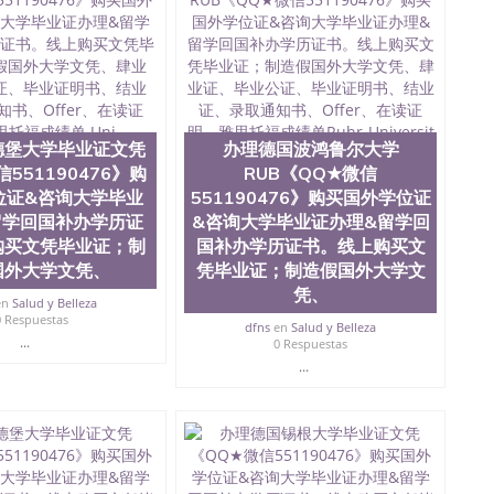
可查，存档。 2、留学回国人员证明（使馆认证），使馆网
，存档可查，终身受用。 四、办理流程农业科学院、艺术
学院、教育学院、工程学院、健康与人类发展学院、信息
院等。学校的教育学院排名在全美前十名，工学院排名在
供本科、硕士及博士学位。学校的专业课程包括：会计
学、护理、文学、音乐、生物学、统计学、美术、电子工
工程、生物工程、建筑设计、工商管理、材料科学、机械
德堡大学毕业证文凭
办理德国波鸿鲁尔大学
、社会科学、心理学、戏剧、市场营销、机械工程、计算
551190476》购
RUB《QQ★微信
1、客户提供相关材料，确定客户办理信息，给出操作方
位证&咨询大学毕业
551190476》购买国外学位证
服注册申请账号，付定金； 4、预约递交时间，公司人员陪
留学回国补办学历证
&咨询大学毕业证办理&留学回
，完成结果书留服直接邮寄给客户 6、客户确认收到结果，
单所使用的材料，尺寸大小，防伪结构（包括：水印，阴影
购买文凭毕业证；制
国补办学历证书。线上购买文
合重叠。 文字图案浮雕，激光镭射，紫外荧光，温感，复印
国外大学文凭、
凭毕业证；制造假国外大学文
外客户群体的认可，同时和海外学校留学中介， 同时能做
凭、
en
Salud y Belleza
绩单，资格证，学生卡，结业证，录取通知书，在读证明
0 Respuestas
握的海外学历文凭的样版，尺寸大小，纸张材质，防伪技术
dfns
en
Salud y Belleza
...
0 Respuestas
需求。 我们的优势： 我们在保证合理定价的同时，坚持
...
释什么是高性价比。 咨询顾问：Sam q/微
理毕业证成绩单、教育部认证,录取通知书，雅思，留学回国证明.
绩、教育部学历学位认证、毕业证、成绩单、文凭、学历
办理、仿制学位证书、毕业证文凭、文凭毕业证、毕业证
学回国人员证明、留学生认证、学历认证、文凭认证学位
文凭学历、美国文凭学历、澳洲文凭学历、加拿大文凭学