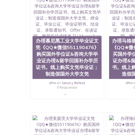
明材料 1、教育部学历学位认证，留服真实存档
站真实存档可查。 3、留信网真实可查认证办理
与建筑学院、商学院、交流学院、地球及物质科
工程与科学学院、人文学院、护理学院、科学学
前十五名，且继续攀升中。纽约大学为学生们提
学、MBA、财务、教育、建筑工程、经济、医
程、天文学、农业、环境污染控制、历史、电气
办理慕尼黑工业大学毕业证文
办理马格
工程、航天工程、土木工程、数学、化学、英语
凭《QQ★微信551190476》
《QQ★微信
机科学、物理学、人工智能、商科、金融专业 
购买国外学位证&咨询大学毕
买国外学
案； 2、补充毕业证成绩单等相关材料； 3、留
业证办理&留学回国补办学历
证办理&
同客户本人一起去留服递交材料； 5、等待结果
付余款。 我们对海外大学及学院的毕业证成绩
证书。线上购买文凭毕业证；
书。线上
底纹，钢印LOGO烫金烫银，LOGO烫金烫银复
制造假国外大学文凭
造假
防伪）都有原版本文凭对照。质量得到了广大海
dfns
en
Salud y Belleza
dfns
到与时俱进，及时掌握各大院校的（毕业证，成
0 Respuestas
等相关材料）的版本更新信息， 能够在时间掌
...
等等，并在时间收集到原版实物，以求达到客户的
较高性价比，通过品质和效率不断优化，为您倾情诠
信:551190476 Q/微信:551190476办
公司专业制作、办理、仿制、成绩单文凭、改成
文凭、假文凭假毕业证假学历书制作、假制作、
认证、留服认证、使馆认证、使馆证明、使馆留
认证、留学生学历认证、留学生学位认证、英国