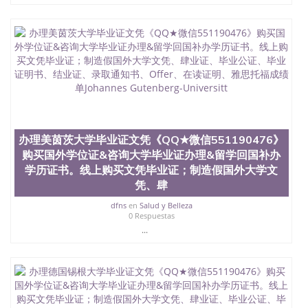
文凭、假文凭假毕业证假学历书制作、假制作、办
理、仿制学位证书、毕业证文凭、文凭毕业证、毕业
证认证、留服认证、使馆认证、使馆证明、使馆留学
回国人员证明、留学生认证、学历认证、文凭认证学
位认证、留学生学历认证、留学生学位认证、英国文
凭学历、美国文凭学历、澳洲文凭学历、加拿大文凭
学历、新西兰学历认证等q:551190476 微信：
551190476 圣何塞州立大学毕业证（San Jose State
University）圣何塞州立大学毕业证（San Jose State
University）圣何塞州立大学毕业证（San Jose State
办理美茵茨大学毕业证文凭《QQ★微信551190476》
University）圣何塞州立大学成绩单（San Jose State
University）圣何塞州立大学成绩单（ San Jose State
购买国外学位证&咨询大学毕业证办理&留学回国补办
University）圣何塞州立大学成绩单（San Jose State
学历证书。线上购买文凭毕业证；制造假国外大学文
University）成绩单圣何塞州立大学文凭（San Jose
凭、肆
State University）圣何塞州立大学（San Jose State
University）圣何塞州立大学（San Jose State
dfns
en
Salud y Belleza
0 Respuestas
University）圣何塞州立大学（ San Jose State
...
University）圣何塞州立大学（San Jose State
University）圣何塞州立大学文凭（San Jose State
University）圣何塞州立大学文凭（San Jose State
University）文凭圣何塞州立大学文凭（San Jose
State University）圣何塞州立大学学历（ San Jose
State University）圣何塞州立大学学历（San Jose