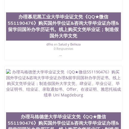
也吸引了众多不同国家的专业人士前来研究与学习。
二、办理流程： 1、收集客户办理信息； 2、客户付
定金下单； 3、公司确认到账转制作点做电子图；
办理慕尼黑工业大学毕业证文凭《QQ★微信
4、电子图做好发给客户确认； 5、电子图确认好转成
品部做成品； 6、成品做好拍照或者视频确认再付余
551190476》购买国外学位证&咨询大学毕业证办理&
款； 7、快递给客户（国内顺丰，国外DHL）。 三、
留学回国补办学历证书。线上购买文凭毕业证；制造假
真实网上可查的证明材料 1、教育部学历学位认证，
国外大学文凭
留服真实存档可查，存档。 2、留学回国人员证明
（使馆认证），使馆网站真实存档可查。 3、留信网
dfns
en
Salud y Belleza
0 Respuestas
真实可查认证办理，存档可查，终身受用。 四、办理
...
流程农业科学院、艺术与建筑学院、商学院、交流学
院、地球及物质科学院、教育学院、工程学院、健康
与人类发展学院、信息工程与科学学院、人文学院、
护理学院、科学学院等。学校的教育学院排名在全美
前十名，工学院排名在前十五名，且继续攀升中。纽
约大学为学生们提供本科、硕士及博士学位。学校的
专业课程包括：会计学、MBA、财务、教育、建筑工
程、经济、医学、护理、文学、音乐、生物学、统计
学、美术、电子工程、天文学、农业、环境污染控
制、历史、电气工程、生物工程、建筑设计、工商管
理、材料科学、机械工程、航天工程、土木工程、数
学、化学、英语、社会科学、心理学、戏剧、市场营
办理马格德堡大学毕业证文凭《QQ★微信
销、机械工程、计算机科学、物理学、人工智能、商
551190476》购买国外学位证&咨询大学毕业证办理&
科、金融专业 1、客户提供相关材料，确定客户办理