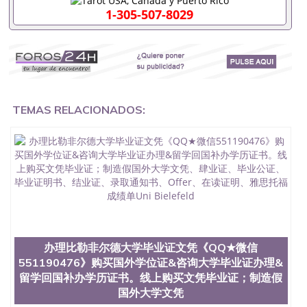
求安排。 国内找工作假的毕业证可以用吗551190476
1-305-507-8029
假的毕业证成绩单可以办学历认证吗551190476要定
居国外需要办理什么材料551190476入职事业单位/国
企假的毕业证会查吗551190476入职国企/事业单位需
要些什么材料551190476办理假毕业证在国内能用吗,
挂科拿不到毕业证怎么办, 毕业证丢了怎么办, 没有正
常毕业怎么办理毕业证,没毕业可以办学历认证吗,您
是否因为中途辍学、挂科而没有正常毕业551190476
TEMAS RELACIONADOS:
您是否因为递交材料不齐而被拒之门外551190476您
是否因没正常毕业而导致回国得不到教育部认证在校
挂科了不想读了,成绩不理想毕不了业怎么办
551190476找工作没有文凭怎么办,怎么办理本科/研
究生文凭551190476如何办理本科/硕士毕业证
551190476网上买文凭可靠吗551190476哪里可以买
国外文凭551190476国外本科毕业证怎么办理
551190476国外大学文凭可以打工作吗551190476怎
么办理 外假毕业证551190476哪里可以制作美国毕业
证551190476哪里可以办理澳洲毕业证551190476留
学生在哪里可以买假毕业证551190476哪里可以办理
办理比勒非尔德大学毕业证文凭《QQ★微信
加拿大毕业证551190476申请学校办理假的毕业证成
551190476》购买国外学位证&咨询大学毕业证办理&
绩单可以吗551190476哪里可以办理水印成绩单
留学回国补办学历证书。线上购买文凭毕业证；制造假
551190476哪里可以修改成绩单GPA分数551190476
国外大学文凭
假毕业证能查出来吗551190476假文凭网上能查到吗