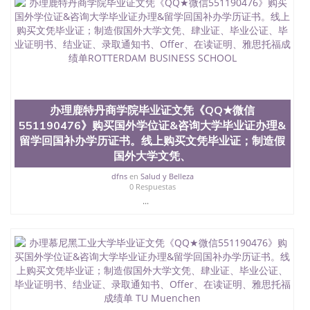
University, 又译为“圣荷西州立大学”）成立于1857
年，简称SJSU，是加州历史悠久的大学之一，也是美
西地区的公立大学之一。位于圣何塞市San Jose中
心，占地154公顷。它是一所位于加利福尼亚州的著
名综合性公立大学，它以极高的就业率，全美名列前
茅的毕业薪资，浓厚的多元化学术氛围，杰出的本科
教育质量，被《福克斯》杂志评选为全美50强公立综
合性大学，每年有来自世界各地的成百上千的海外学
办理鹿特丹商学院毕业证文凭《QQ★微信
生前往求学。 至今，这是一所在世界上享有学术地
551190476》购买国外学位证&咨询大学毕业证办理&
位、声誉、实习机会和影响力的高等教育机构，并获
留学回国补办学历证书。线上购买文凭毕业证；制造假
誉为美国本科教育质量的核心代表。其计算机系与会
计系更是在当今美国大学教学排名中表现优异。其毕
国外大学文凭、
业生大多可以在其所处地域的世界硅谷中心得到工作
dfns
en
Salud y Belleza
机会。许多硅谷公司甚至在学生大三和大四的学期提
0 Respuestas
供许多相应科系的实习机会。无论是加州大学系统
...
(UC)，还是加州州立大学系统(CSU), 圣何塞州立大学
都占据着加州所有大学中的地理位置。 圣何塞州立大
学座落于硅谷(Silicon Valley), 于附近的旧金山-圣何塞
地区为全美的重要科技中心。约有学生三万人，超过
134种学士学科和65个硕士学科，并有来自世界60余
国的学生来此就读。其有名的科系如计算机科学，电
子工程学，工商管理学，艺术设计，和航空学等，深
受性肯定及好评；而各种大学部和研究所的商学课程