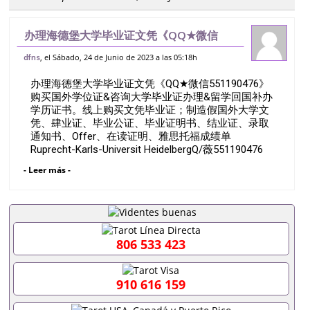
办理海德堡大学毕业证文凭《QQ★微信
551190476》购买国外学位证&咨询大学
, el Sábado, 24 de Junio de 2023 a las 05:18h
dfns
毕业证办理&留学回国补办学历证书。线上
办理海德堡大学毕业证文凭《QQ★微信551190476》
购买文凭毕业证；制造假国外大学文凭、肆
购买国外学位证&咨询大学毕业证办理&留学回国补办
学历证书。线上购买文凭毕业证；制造假国外大学文
凭、肆业证、毕业公证、毕业证明书、结业证、录取
通知书、Offer、在读证明、雅思托福成绩单
Ruprecht-Karls-Universit HeidelbergQ/薇551190476
诚招留学代理假文凭办理毕业证成绩单办理教育部认
- Leer más -
证办理大使馆认证办理留学归国证明办理留信网认证
办理留服认证办理学历认证办理学生卡办理录取通知
书办理学位证书办理美国文凭办理澳洲文凭办理英国
文凭办理加拿大文凭办理德国文凭 一、快速办理材
料： 1、毕业证+成绩单+留学回国人员证明+教育部
认证,录取通知书，雅思。（全套留学回国必备证明材
806 533 423
料，给父母及亲朋好友一份完美交代）； 2、雅思、
托福，OFFER，在读证明，学生卡等留学相关材料
（申请学校、转学，甚至是申请工签都可以用到）。
910 616 159
注：上述材料，随时都可以安排办理，毕业证成绩
单，学校，专业，学位，毕业时间都可以根据客户要