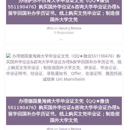
办理萨尔不吕肯大学毕业证文凭《QQ★微信
文凭学位qq微信551190476澳洲读CQU中央昆士兰大
551190476》购买国外学位证&咨询大学毕业证办理&
学学历 绩单购买学位证书/澳洲读本科硕士做文凭/购
留学回国补办学历证书。线上购买文凭毕业证；制造假
买澳洲大学毕业证成绩单假文凭学历
国外大学文凭
offieUniversityofSouthernQueensland 澳洲读书未毕
业找人做文凭学位qq微信551190476澳洲读CQU中央
dfns
en
Salud y Belleza
昆士兰大学学历成绩单购买学位证书/澳洲读本科硕
0 Respuestas
士做文凭/购买澳洲大学毕业证成绩单假文凭学历办
...
理海德堡大学毕业证文凭《QQ★微信551190476》购
买国外学位证&咨询大学毕业证办理&留学回国补办学
历证书。线上购买文凭毕业证；制造假国外大学文
凭、肆业证、毕业公证、毕业证明书、结业证、录取
通知书、Offer、在读证明、雅思托福成绩单
Ruprecht-Karls-Universit Heidelberg
办理德国曼海姆大学毕业证文凭《QQ★微信
551190476》购买国外学位证&咨询大学毕业证办理&
留学回国补办学历证书。线上购买文凭毕业证；制造假
国外大学文凭
dfns
en
Salud y Belleza