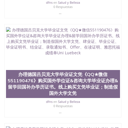
551190476 如何拿到国外毕业证QQ微信551190476办
dfns
en
Salud y Belleza
假大学毕业证QQ微信551190476国外毕业证去哪认证
0 Respuestas
QQ微信551190476找毕业证封皮QQ微信551190476国
...
外毕业证外壳定制QQ微信551190476快速代办国外毕
业证QQ微信551190476快速拿到国外文凭QQ微信
551190476国外留学文凭认证QQ微信551190476国外
文凭回国认证QQ微信551190476泰国文凭办理QQ微
信551190476法国留学回国证明QQ微信551190476 国
外烫金照片QQ微信551190476外国文凭在中国有用吗
QQ微信551190476德国留学回国证明QQ微信
551190476爱尔兰留学回国证明QQ微信551190476国
外硕士文凭办理QQ微信551190476 网上买文凭可靠
吗QQ微信551190476买国外文凭质量QQ微信
551190476国外本科毕业证怎么办理QQ微信
办理德国吕贝克大学毕业证文凭《QQ★微信
551190476国外大学文凭真制作QQ微信551190476办
551190476》购买国外学位证&咨询大学毕业证办理&
国外文凭可找工作QQ微信551190476国外大学有毕业
留学回国补办学历证书。线上购买文凭毕业证；制造假
证QQ微信551190476办理国外毕业证价格QQ微信
国外大学文凭
551190476国外编号查询QQ微信551190476办理国外
文凭要交定金吗QQ微信551190476办国外可查文凭
dfns
en
Salud y Belleza
QQ微信551190476网上购买真文凭可信吗QQ微信
0 Respuestas
551190476学士学位证书查询机构QQ微信551190476
...
国外资格证书办理QQ微信551190476如何办理学历认
证QQ微信551190476海外文凭认证办理QQ微信
551190476 圣何塞州立大学（San Jose State