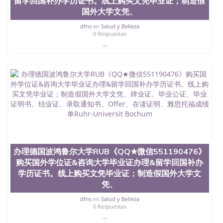
留学回国补办学历证书。线上购买文凭毕业证；制造假
信息，给出操作方案； 2、补充毕业证成绩单等相关
国外大学文凭、
材料； 3、留服注册申请账号，付定金； 4、预约递
交时间，公司人员陪同客户本人一起去留服递交材
dfns
en
Salud y Belleza
料； 5、等待结果，完成结果书留服直接邮寄给客户
0 Respuestas
6、客户确认收到结果，付余款。 我们对海外大学及
...
学院的毕业证成绩单所使用的材料，尺寸大小，防伪
结构（包括：水印，阴影底纹，钢印LOGO烫金烫
银，LOGO烫金烫银复合重叠。 文字图案浮雕，激光
镭射，紫外荧光，温感，复印防伪）都有原版本文凭
对照。质量得到了广大海外客户群体的认可，同时和
海外学校留学中介， 同时能做到与时俱进，及时掌握
各大院校的（毕业证，成绩单，资格证，学生卡，结
业证，录取通知书，在读证明等相关材料）的版本更
新信息， 能够在时间掌握的海外学历文凭的样版，尺
寸大小，纸张材质，防伪技术等等，并在时间收集到
原版实物，以求达到客户的需求。 我们的优势： 我
办理德国波鸿鲁尔大学RUB《QQ★微信551190476》
们在保证合理定价的同时，坚持较高性价比，通过品
购买国外学位证&咨询大学毕业证办理&留学回国补办
质和效率不断优化，为您倾情诠释什么是高性价比。
学历证书。线上购买文凭毕业证；制造假国外大学文
咨询顾问：Sam q/微信:551190476 Q/微
凭、
信:551190476办理毕业证成绩单、教育部认证,录取通
知书，雅思，留学回国证明.
dfns
en
Salud y Belleza
0 Respuestas
公司专业制作、办理、仿制、成绩单文凭、改成绩、
...
教育部学历学位认证、毕业证、成绩单、文凭、学历