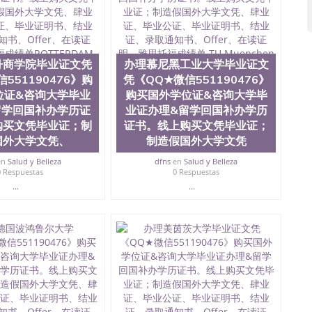
51190476德国留学回国证明QQ微信551190476爱尔兰留
微信551190476 网上买文凭可靠吗QQ微信551190476买
怎么办理QQ微信551190476国外大学文凭真制作QQ微信
0476国外大学有毕业证QQ微信551190476办理国外毕业证价
90476办理国外文凭要交定金吗QQ微信551190476办国外可
丹商学院毕业证文凭
办理慕尼黑工业大学毕业证文
QQ微信551190476学士学位证书查询机构QQ微信
551190476》购
凭《QQ★微信551190476》
476如何办理学历认证QQ微信551190476海外文凭认证办理QQ
位证&咨询大学毕业
购买国外学位证&咨询大学毕
te University, 又译为“圣荷西州立大学”）成立于1857年，简
留学回国补办学历证
业证办理&留学回国补办学历
地区的公立大学之一。位于圣何塞市San Jose中心，占地
购买文凭毕业证；制
证书。线上购买文凭毕业证；
合性公立大学，它以极高的就业率，全美名列前茅的毕业薪
国外大学文凭、
制造假国外大学文凭
量，被《福克斯》杂志评选为全美50强公立综合性大学，
求学。 至今，这是一所在世界上享有学术地位、声誉、实
en
Salud y Belleza
dfns
en
Salud y Belleza
本科教育质量的核心代表。其计算机系与会计系更是在当
0 Respuestas
0 Respuestas
可以在其所处地域的世界硅谷中心得到工作机会。许多硅
...
...
科系的实习机会。无论是加州大学系统(UC)，还是加州
着加州所有大学中的地理位置。 圣何塞州立大学座落于硅谷
何塞地区为全美的重要科技中心。约有学生三万人，超过134种学士学
生来此就读。其有名的科系如计算机科学，电子工程学，工
及好评；而各种大学部和研究所的商学课程也吸引了众多
程： 1、收集客户办理信息； 2、客户付定金下单； 3、
发给客户确认； 5、电子图确认好转成品部做成品； 6、
给客户（国内顺丰，国外DHL）。 三、真实网上可查的证
可查，存档。 2、留学回国人员证明（使馆认证），使馆网