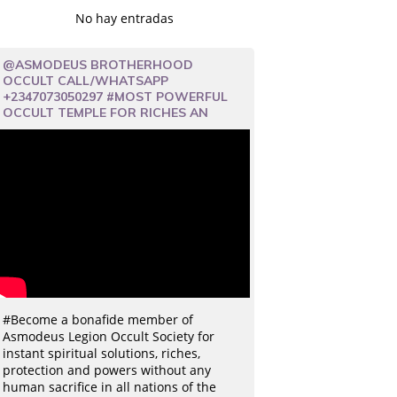
No hay entradas
@ASMODEUS BROTHERHOOD
OCCULT CALL/WHATSAPP
+2347073050297 #MOST POWERFUL
OCCULT TEMPLE FOR RICHES AN
#Become a bonafide member of
Asmodeus Legion Occult Society for
instant spiritual solutions, riches,
protection and powers without any
human sacrifice in all nations of the