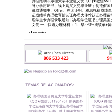
办理比勒非尔德大学毕业证文凭《QQ★微信5511
补办学历证书。线上购买文凭毕业证；制造假国
录取通知书、Offer、在读证明、雅思托福成绩单Uni 
证成绩单办理教育部认证办理大使馆认证办理留
理学生卡办理录取通知书办理学位证书办理美国
文凭 一、快速办理材料： 1、毕业证+成绩单+
留学回国必备证明材料，给父母及亲朋好友一份完
- Leer más -
等留学相关材料（申请学校、转学，甚至是申请
理，毕业证成绩单，学校，专业，学位，毕业时
用吗551190476假的毕业证成绩单可以办学历认证吗
职事业单位/国企假的毕业证会查吗551190476
在国内能用吗, 挂科拿不到毕业证怎么办, 毕业
806 533 423
91
历认证吗,您是否因为中途辍学、挂科而没有正常毕
551190476您是否因没正常毕业而导致回国
么办551190476找工作没有文凭怎么办,怎么办理
551190476网上买文凭可靠吗551190476哪
551190476国外大学文凭可以打工作吗551190
551190476哪里可以办理澳洲毕业证5511904
TEMAS RELACIONADOS:
大毕业证551190476申请学校办理假的毕业证成绩单
哪里可以修改成绩单GPA分数551190476假毕业证能
何拿到国外毕业证QQ微信551190476办假大学毕
551190476找毕业证封皮QQ微信551190476
微信551190476快速拿到国外文凭QQ微信5511
证QQ微信551190476泰国文凭办理QQ微信5511