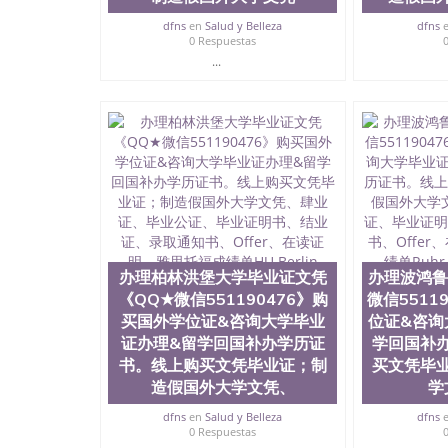
dfns
en
Salud y Belleza
dfns
0 Respuestas
...
办理柏林洪堡大学毕业证文凭
办理波鸿鲁
《QQ★微信551190476》购
微信5511
买国外学位证&咨询大学毕业
位证&咨询
证办理&留学回国补办学历证
学回国补
书。线上购买文凭毕业证；制
买文凭毕
造假国外大学文凭、
学
dfns
en
Salud y Belleza
dfns
0 Respuestas