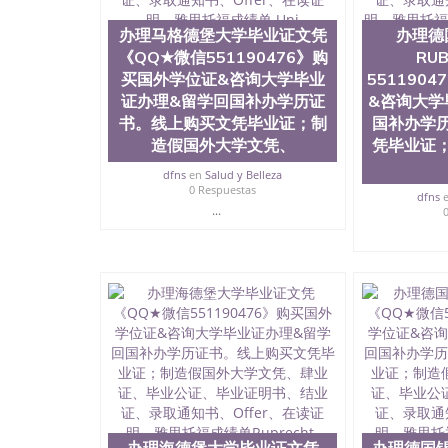
站真实存档可查。 3、留信网真实可查认证办理
与建筑学院、商学院、交流学院、地球及物质科
办理马格德堡大学毕业证文凭
办理德
工程与科学学院、人文学院、护理学院、科学学
《QQ★微信551190476》购
RU
前十五名，且继续攀升中。纽约大学为学生们提
学、MBA、财务、教育、建筑工程、经济、医
买国外学位证&咨询大学毕业
551190
程、天文学、农业、环境污染控制、历史、电气
证办理&留学回国补办学历证
&咨询大学
工程、航天工程、土木工程、数学、化学、英语
书。线上购买文凭毕业证；制
国补办学
机科学、物理学、人工智能、商科、金融专业 
造假国外大学文凭、
凭毕业证
案； 2、补充毕业证成绩单等相关材料； 3、留
同客户本人一起去留服递交材料； 5、等待结果
dfns
en
Salud y Belleza
付余款。 我们对海外大学及学院的毕业证成绩
0 Respuestas
dfns
底纹，钢印LOGO烫金烫银，LOGO烫金烫银复
...
防伪）都有原版本文凭对照。质量得到了广大海
到与时俱进，及时掌握各大院校的（毕业证，成
等相关材料）的版本更新信息， 能够在时间掌
等等，并在时间收集到原版实物，以求达到客户的
较高性价比，通过品质和效率不断优化，为您倾情诠
信:551190476 Q/微信:551190476办
公司专业制作、办理、仿制、成绩单文凭、改成
文凭、假文凭假毕业证假学历书制作、假制作、
认证、留服认证、使馆认证、使馆证明、使馆留
认证、留学生学历认证、留学生学位认证、英国
历、新西兰学历认证等q:551190476 微信：55119