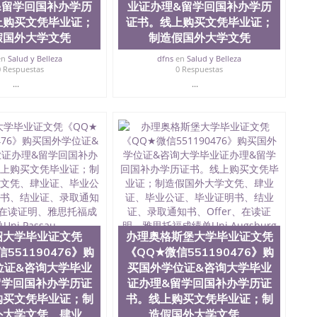
&留学回国补办学历
业证办理&留学回国补办学历
lefeld
上购买文凭毕业证；
证书。线上购买文凭毕业证；
假国外大学文凭
制造假国外大学文凭
en
Salud y Belleza
dfns
en
Salud y Belleza
0 Respuestas
0 Respuestas
...
...
绍大学毕业证文凭
办理奥格斯堡大学毕业证文凭
551190476》购
《QQ★微信551190476》购
位证&咨询大学毕业
买国外学位证&咨询大学毕业
留学回国补办学历证
证办理&留学回国补办学历证
购买文凭毕业证；制
书。线上购买文凭毕业证；制
外大学文凭、肆业
造假国外大学文凭、