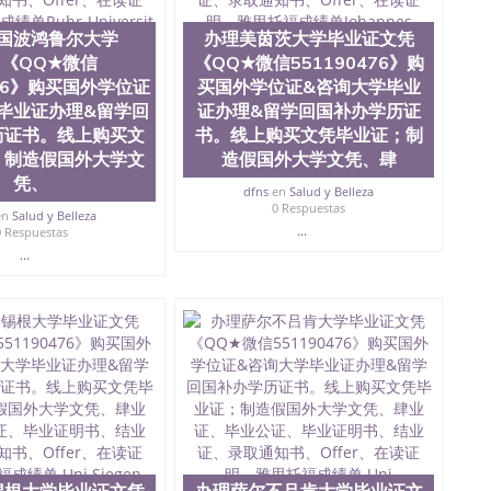
，存档可查，终身受用。 四、办理流程农业科学院、艺术
学院、教育学院、工程学院、健康与人类发展学院、信息
国波鸿鲁尔大学
办理美茵茨大学毕业证文凭
院等。学校的教育学院排名在全美前十名，工学院排名在
B《QQ★微信
《QQ★微信551190476》购
供本科、硕士及博士学位。学校的专业课程包括：会计
学、护理、文学、音乐、生物学、统计学、美术、电子工
476》购买国外学位证
买国外学位证&咨询大学毕业
工程、生物工程、建筑设计、工商管理、材料科学、机械
毕业证办理&留学回
证办理&留学回国补办学历证
、社会科学、心理学、戏剧、市场营销、机械工程、计算
历证书。线上购买文
书。线上购买文凭毕业证；制
1、客户提供相关材料，确定客户办理信息，给出操作方
；制造假国外大学文
造假国外大学文凭、肆
服注册申请账号，付定金； 4、预约递交时间，公司人员陪
凭、
，完成结果书留服直接邮寄给客户 6、客户确认收到结果，
dfns
en
Salud y Belleza
单所使用的材料，尺寸大小，防伪结构（包括：水印，阴影
0 Respuestas
en
Salud y Belleza
合重叠。 文字图案浮雕，激光镭射，紫外荧光，温感，复印
...
0 Respuestas
外客户群体的认可，同时和海外学校留学中介， 同时能做
...
绩单，资格证，学生卡，结业证，录取通知书，在读证明
握的海外学历文凭的样版，尺寸大小，纸张材质，防伪技术
需求。 我们的优势： 我们在保证合理定价的同时，坚持
释什么是高性价比。 咨询顾问：Sam q/微
理毕业证成绩单、教育部认证,录取通知书，雅思，留学回国证明.
绩、教育部学历学位认证、毕业证、成绩单、文凭、学历
办理、仿制学位证书、毕业证文凭、文凭毕业证、毕业证
学回国人员证明、留学生认证、学历认证、文凭认证学位
文凭学历、美国文凭学历、澳洲文凭学历、加拿大文凭学
0476 圣何塞州立大学毕业证（San Jose State