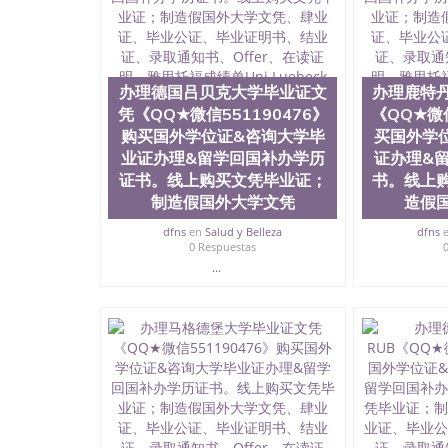
QQ微信551190476外国文凭在中国有用吗QQ微信5
学回国证明QQ微信551190476国外硕士文凭办理QQ
国外文凭质量QQ微信551190476国外本科毕业证
551190476办国外文凭可找工作QQ微信55119
格QQ微信551190476国外编号查询QQ微信5511
办理德国吕贝克大学毕业证文
办理鹿特
查文凭QQ微信551190476网上购买真文凭可信吗
凭《QQ★微信551190476》
《QQ★微信
551190476 国外资格证书办理QQ微信551190
购买国外学位证&咨询大学毕
买国外学
微信551190476 圣何塞州立大学（San Jose Sta
业证办理&留学回国补办学历
证办理&
称SJSU，是加州历史悠久的大学之一，也是美西
证书。线上购买文凭毕业证；
书。线上
154公顷。它是一所位于加利福尼亚州的著名综
制造假国外大学文凭
造假
资，浓厚的多元化学术氛围，杰出的本科教育质
每年有来自世界各地的成百上千的海外学生前往
dfns
en
Salud y Belleza
dfns
习机会和影响力的高等教育机构，并获誉为美国
0 Respuestas
今美国大学教学排名中表现优异。其毕业生大多
...
谷公司甚至在学生大三和大四的学期提供许多相应
州立大学系统(CSU), 圣何塞州立大学都占据
(Silicon Valley), 于附近的旧金山-圣
科和65个硕士学科，并有来自世界60余国的学
商管理学，艺术设计，和航空学等，深受性肯定
不同国家的专业人士前来研究与学习。 二、办理流
公司确认到账转制作点做电子图； 4、电子图做好
成品做好拍照或者视频确认再付余款； 7、快递
明材料 1、教育部学历学位认证，留服真实存档