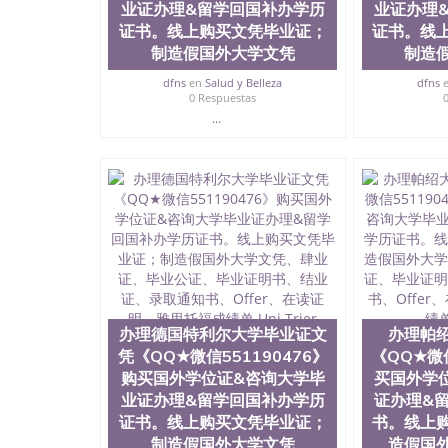
业证办理&留学回国补办学历
业证办理
取通知书、Offer、在读证明、雅思托福成绩单Uni Bie
证书。线上购买文凭毕业证；
证书。线
制造假国外大学文凭
制造
dfns
en
Salud y Belleza
dfns
0 Respuestas
...
办理德国特利尔大学毕业证文
办理帕
凭《QQ★微信551190476》
《QQ★微信
购买国外学位证&咨询大学毕
买国外学
业证办理&留学回国补办学历
证办理&
证书。线上购买文凭毕业证；
书。线上
制造假国外大学文凭
造假国