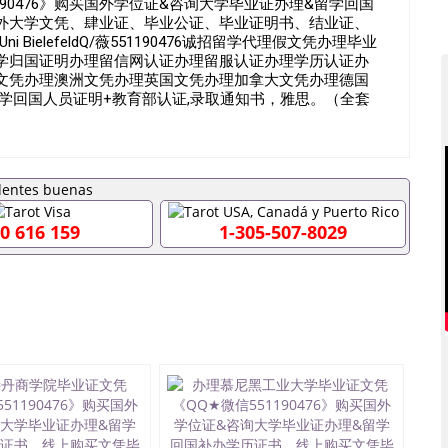
90476》购买国外学位证&咨询大学毕业证办理&留学回国
外大学文凭、肆业证、毕业公证、毕业证明书、结业证、
BielefeldQ/薇551190476诚招留学代理假文凭办理毕业
学归国证明办理留信网认证办理留服认证办理学历认证办
文凭办理澳洲文凭办理英国文凭办理加拿大文凭办理德国
留学回国人员证明+教育部认证,录取通知书，雅思。（全套
美交代）； 2、雅思、托福，OFFER，在读证明，学生卡
工签都可以用到）。 注：上述材料，随时都可以安排办
间都可以根据客户要求安排。 国内找工作假的毕业证可以
551190476要定居国外需要办理什么材料551190476入
入职国企/事业单位需要些什么材料551190476办理假毕业证
证丢了怎么办, 没有正常毕业怎么办理毕业证,没毕业可以办学
0 616 159
1-305-507-8029
业551190476您是否因为递交材料不齐而被拒之门外
得不到教育部认证在校挂科了不想读了,成绩不理想毕不了业怎
本科/研究生文凭551190476如何办理本科/硕士毕业证
里可以买国外文凭551190476国外本科毕业证怎么办理
476怎么办理 外假毕业证551190476哪里可以制作美国毕业证
76留学生在哪里可以买假毕业证551190476哪里可以办理加拿
可以吗551190476哪里可以办理水印成绩单551190476
查出来吗551190476假文凭网上能查到吗551190476 如
业证QQ微信551190476国外毕业证去哪认证QQ微信
国外毕业证外壳定制QQ微信551190476快速代办国外毕业证QQ
90476国外留学文凭认证QQ微信551190476国外文凭回国认
90476法国留学回国证明QQ微信551190476 国外烫金照片