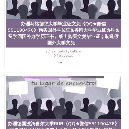
材料； 3、留服注册申请账号，付定金； 4、预约递
交时间，公司人员陪同客户本人一起去留服递交材
料； 5、等待结果，完成结果书留服直接邮寄给客户
6、客户确认收到结果，付余款。 我们对海外大学及
办理马格德堡大学毕业证文凭《QQ★微信
学院的毕业证成绩单所使用的材料，尺寸大小，防伪
551190476》购买国外学位证&咨询大学毕业证办理&
结构（包括：水印，阴影底纹，钢印LOGO烫金烫
银，LOGO烫金烫银复合重叠。 文字图案浮雕，激光
留学回国补办学历证书。线上购买文凭毕业证；制造假
镭射，紫外荧光，温感，复印防伪）都有原版本文凭
国外大学文凭、
对照。质量得到了广大海外客户群体的认可，同时和
dfns
en
Salud y Belleza
海外学校留学中介， 同时能做到与时俱进，及时掌握
0 Respuestas
各大院校的（毕业证，成绩单，资格证，学生卡，结
...
业证，录取通知书，在读证明等相关材料）的版本更
新信息， 能够在时间掌握的海外学历文凭的样版，尺
寸大小，纸张材质，防伪技术等等，并在时间收集到
原版实物，以求达到客户的需求。 我们的优势： 我
们在保证合理定价的同时，坚持较高性价比，通过品
质和效率不断优化，为您倾情诠释什么是高性价比。
咨询顾问：Sam q/微信:551190476 Q/微
信:551190476办理毕业证成绩单、教育部认证,录取通
知书，雅思，留学回国证明.
公司专业制作、办理、仿制、成绩单文凭、改成绩、
教育部学历学位认证、毕业证、成绩单、文凭、学历
办理德国波鸿鲁尔大学RUB《QQ★微信551190476》
文凭、假文凭假毕业证假学历书制作、假制作、办