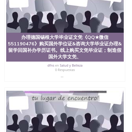
学学历 绩单购买学位证书/澳洲读本科硕士做文凭/购
买澳洲大学毕业证成绩单假文凭学历
offieUniversityofSouthernQueensland 澳洲读书未毕
业找人做文凭学位qq微信551190476澳洲读CQU中央
昆士兰大学学历成绩单购买学位证书/澳洲读本科硕
士做文凭/购买澳洲大学毕业证成绩单假文凭学历办
理德国特利尔大学毕业证文凭《QQ★微信
办理德国锡根大学毕业证文凭《QQ★微信
551190476》购买国外学位证&咨询大学毕业证办理&
551190476》购买国外学位证&咨询大学毕业证办理&
留学回国补办学历证书。线上购买文凭毕业证；制造
留学回国补办学历证书。线上购买文凭毕业证；制造假
假国外大学文凭、肆业证、毕业公证、毕业证明书、
国外大学文凭、
结业证、录取通知书、Offer、在读证明、雅思托福成
绩单 Uni Trier
dfns
en
Salud y Belleza
0 Respuestas
...