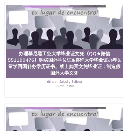
二、办理流程： 1、收集客户办理信息； 2、客户付
定金下单； 3、公司确认到账转制作点做电子图；
4、电子图做好发给客户确认； 5、电子图确认好转成
品部做成品； 6、成品做好拍照或者视频确认再付余
款； 7、快递给客户（国内顺丰，国外DHL）。 三、
真实网上可查的证明材料 1、教育部学历学位认证，
留服真实存档可查，存档。 2、留学回国人员证明
（使馆认证），使馆网站真实存档可查。 3、留信网
真实可查认证办理，存档可查，终身受用。 四、办理
流程农业科学院、艺术与建筑学院、商学院、交流学
办理慕尼黑工业大学毕业证文凭《QQ★微信
院、地球及物质科学院、教育学院、工程学院、健康
551190476》购买国外学位证&咨询大学毕业证办理&
与人类发展学院、信息工程与科学学院、人文学院、
留学回国补办学历证书。线上购买文凭毕业证；制造假
护理学院、科学学院等。学校的教育学院排名在全美
国外大学文凭
前十名，工学院排名在前十五名，且继续攀升中。纽
约大学为学生们提供本科、硕士及博士学位。学校的
dfns
en
Salud y Belleza
专业课程包括：会计学、MBA、财务、教育、建筑工
0 Respuestas
程、经济、医学、护理、文学、音乐、生物学、统计
...
学、美术、电子工程、天文学、农业、环境污染控
制、历史、电气工程、生物工程、建筑设计、工商管
理、材料科学、机械工程、航天工程、土木工程、数
学、化学、英语、社会科学、心理学、戏剧、市场营
销、机械工程、计算机科学、物理学、人工智能、商
科、金融专业 1、客户提供相关材料，确定客户办理
信息，给出操作方案； 2、补充毕业证成绩单等相关