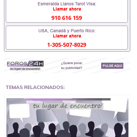
毕业证可以用吗551190476假的毕业证成绩单可以办
学历认证吗551190476要定居国外需要办理什么材料
551190476入职事业单位/国企假的毕业证会查吗
910 616 159
551190476入职国企/事业单位需要些什么材料
551190476办理假毕业证在国内能用吗, 挂科拿不到毕
业证怎么办, 毕业证丢了怎么办, 没有正常毕业怎么办
理毕业证,没毕业可以办学历认证吗,您是否因为中途
1-305-507-8029
辍学、挂科而没有正常毕业551190476您是否因为递
交材料不齐而被拒之门外551190476您是否因没正常
毕业而导致回国得不到教育部认证在校挂科了不想读
了,成绩不理想毕不了业怎么办551190476找工作没有
文凭怎么办,怎么办理本科/研究生文凭551190476如
何办理本科/硕士毕业证551190476网上买文凭可靠吗
551190476哪里可以买国外文凭551190476国外本科
毕业证怎么办理551190476国外大学文凭可以打工作
TEMAS RELACIONADOS:
吗551190476怎么办理 外假毕业证551190476哪里可
以制作美国毕业证551190476哪里可以办理澳洲毕业
证551190476留学生在哪里可以买假毕业证
551190476哪里可以办理加拿大毕业证551190476申
请学校办理假的毕业证成绩单可以吗551190476哪里
可以办理水印成绩单551190476哪里可以修改成绩单
GPA分数551190476假毕业证能查出来吗551190476
假文凭网上能查到吗551190476 如何拿到国外毕业证