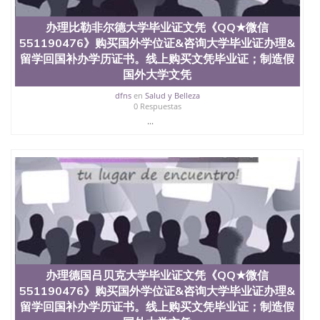
QQ微信551190476办假大学毕业证QQ微信551190476
国外毕业证去哪认证QQ微信551190476找毕业证封皮
办理比勒非尔德大学毕业证文凭《QQ★微信
QQ微信551190476国外毕业证外壳定制QQ微信
551190476》购买国外学位证&咨询大学毕业证办理&
551190476快速代办国外毕业证QQ微信551190476快
速拿到国外文凭QQ微信551190476国外留学文凭认证
留学回国补办学历证书。线上购买文凭毕业证；制造假
QQ微信551190476国外文凭回国认证QQ微信
国外大学文凭
551190476泰国文凭办理QQ微信551190476法国留学
dfns
en
Salud y Belleza
回国证明QQ微信551190476 国外烫金照片QQ微信
0 Respuestas
551190476外国文凭在中国有用吗QQ微信551190476
...
德国留学回国证明QQ微信551190476爱尔兰留学回国
证明QQ微信551190476国外硕士文凭办理QQ微信
551190476 网上买文凭可靠吗QQ微信551190476买国
外文凭质量QQ微信551190476国外本科毕业证怎么办
理QQ微信551190476国外大学文凭真制作QQ微信
551190476办国外文凭可找工作QQ微信551190476国
外大学有毕业证QQ微信551190476办理国外毕业证价
格QQ微信551190476国外编号查询QQ微信551190476
办理国外文凭要交定金吗QQ微信551190476办国外可
查文凭QQ微信551190476网上购买真文凭可信吗QQ
微信551190476学士学位证书查询机构QQ微信
办理德国吕贝克大学毕业证文凭《QQ★微信
551190476 国外资格证书办理QQ微信551190476如何
办理学历认证QQ微信551190476海外文凭认证办理
551190476》购买国外学位证&咨询大学毕业证办理&
QQ微信551190476 圣何塞州立大学（San Jose State
留学回国补办学历证书。线上购买文凭毕业证；制造假
University, 又译为“圣荷西州立大学”）成立于1857