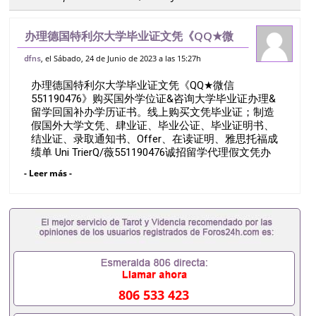
办理德国特利尔大学毕业证文凭《QQ★微
信551190476》购买国外学位证&咨询大
, el Sábado, 24 de Junio de 2023 a las 15:27h
dfns
学毕业证办理&留学回国补办学历证书。线
办理德国特利尔大学毕业证文凭《QQ★微信
上购买文凭毕业证；制造假国外大学文凭
551190476》购买国外学位证&咨询大学毕业证办理&
留学回国补办学历证书。线上购买文凭毕业证；制造
假国外大学文凭、肆业证、毕业公证、毕业证明书、
结业证、录取通知书、Offer、在读证明、雅思托福成
绩单 Uni TrierQ/薇551190476诚招留学代理假文凭办
理毕业证成绩单办理教育部认证办理大使馆认证办理
- Leer más -
留学归国证明办理留信网认证办理留服认证办理学历
认证办理学生卡办理录取通知书办理学位证书办理美
国文凭办理澳洲文凭办理英国文凭办理加拿大文凭办
理德国文凭 一、快速办理材料： 1、毕业证+成绩单
+留学回国人员证明+教育部认证,录取通知书，雅
思。（全套留学回国必备证明材料，给父母及亲朋好
友一份完美交代）； 2、雅思、托福，OFFER，在读
证明，学生卡等留学相关材料（申请学校、转学，甚
至是申请工签都可以用到）。 注：上述材料，随时都
806 533 423
可以安排办理，毕业证成绩单，学校，专业，学位，
毕业时间都可以根据客户要求安排。 国内找工作假的