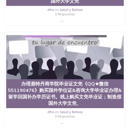
国外大学文凭
年，简称SJSU，是加州历史悠久的大学之一，也是美
西地区的公立大学之一。位于圣何塞市San Jose中
dfns
en
Salud y Belleza
0 Respuestas
心，占地154公顷。它是一所位于加利福尼亚州的著
...
名综合性公立大学，它以极高的就业率，全美名列前
茅的毕业薪资，浓厚的多元化学术氛围，杰出的本科
教育质量，被《福克斯》杂志评选为全美50强公立综
合性大学，每年有来自世界各地的成百上千的海外学
生前往求学。 至今，这是一所在世界上享有学术地
位、声誉、实习机会和影响力的高等教育机构，并获
誉为美国本科教育质量的核心代表。其计算机系与会
计系更是在当今美国大学教学排名中表现优异。其毕
业生大多可以在其所处地域的世界硅谷中心得到工作
机会。许多硅谷公司甚至在学生大三和大四的学期提
供许多相应科系的实习机会。无论是加州大学系统
(UC)，还是加州州立大学系统(CSU), 圣何塞州立大学
办理鹿特丹商学院毕业证文凭《QQ★微信
都占据着加州所有大学中的地理位置。 圣何塞州立大
551190476》购买国外学位证&咨询大学毕业证办理&
学座落于硅谷(Silicon Valley), 于附近的旧金山-圣何塞
留学回国补办学历证书。线上购买文凭毕业证；制造假
地区为全美的重要科技中心。约有学生三万人，超过
国外大学文凭、
134种学士学科和65个硕士学科，并有来自世界60余
国的学生来此就读。其有名的科系如计算机科学，电
dfns
en
Salud y Belleza
子工程学，工商管理学，艺术设计，和航空学等，深
0 Respuestas
受性肯定及好评；而各种大学部和研究所的商学课程
...
也吸引了众多不同国家的专业人士前来研究与学习。