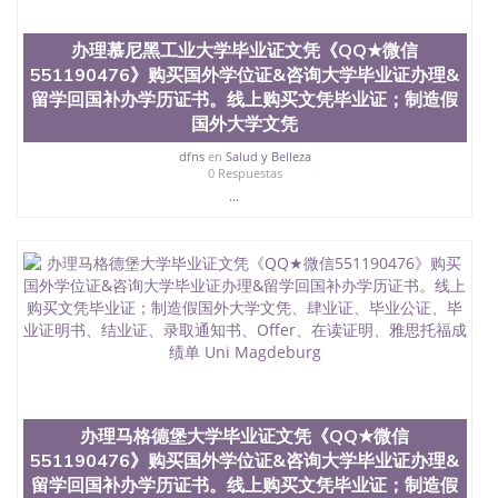
也吸引了众多不同国家的专业人士前来研究与学习。
二、办理流程： 1、收集客户办理信息； 2、客户付
定金下单； 3、公司确认到账转制作点做电子图；
办理慕尼黑工业大学毕业证文凭《QQ★微信
4、电子图做好发给客户确认； 5、电子图确认好转成
551190476》购买国外学位证&咨询大学毕业证办理&
品部做成品； 6、成品做好拍照或者视频确认再付余
留学回国补办学历证书。线上购买文凭毕业证；制造假
款； 7、快递给客户（国内顺丰，国外DHL）。 三、
国外大学文凭
真实网上可查的证明材料 1、教育部学历学位认证，
留服真实存档可查，存档。 2、留学回国人员证明
dfns
en
Salud y Belleza
（使馆认证），使馆网站真实存档可查。 3、留信网
0 Respuestas
真实可查认证办理，存档可查，终身受用。 四、办理
...
流程农业科学院、艺术与建筑学院、商学院、交流学
院、地球及物质科学院、教育学院、工程学院、健康
与人类发展学院、信息工程与科学学院、人文学院、
护理学院、科学学院等。学校的教育学院排名在全美
前十名，工学院排名在前十五名，且继续攀升中。纽
约大学为学生们提供本科、硕士及博士学位。学校的
专业课程包括：会计学、MBA、财务、教育、建筑工
程、经济、医学、护理、文学、音乐、生物学、统计
学、美术、电子工程、天文学、农业、环境污染控
制、历史、电气工程、生物工程、建筑设计、工商管
理、材料科学、机械工程、航天工程、土木工程、数
办理马格德堡大学毕业证文凭《QQ★微信
学、化学、英语、社会科学、心理学、戏剧、市场营
551190476》购买国外学位证&咨询大学毕业证办理&
销、机械工程、计算机科学、物理学、人工智能、商
留学回国补办学历证书。线上购买文凭毕业证；制造假
科、金融专业 1、客户提供相关材料，确定客户办理