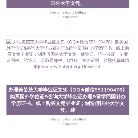
信息，给出操作方案； 2、补充毕业证成绩单等相关
国外大学文凭、
材料； 3、留服注册申请账号，付定金； 4、预约递
dfns
en
Salud y Belleza
交时间，公司人员陪同客户本人一起去留服递交材
0 Respuestas
料； 5、等待结果，完成结果书留服直接邮寄给客户
...
6、客户确认收到结果，付余款。 我们对海外大学及
学院的毕业证成绩单所使用的材料，尺寸大小，防伪
结构（包括：水印，阴影底纹，钢印LOGO烫金烫
银，LOGO烫金烫银复合重叠。 文字图案浮雕，激光
镭射，紫外荧光，温感，复印防伪）都有原版本文凭
对照。质量得到了广大海外客户群体的认可，同时和
海外学校留学中介， 同时能做到与时俱进，及时掌握
各大院校的（毕业证，成绩单，资格证，学生卡，结
业证，录取通知书，在读证明等相关材料）的版本更
新信息， 能够在时间掌握的海外学历文凭的样版，尺
寸大小，纸张材质，防伪技术等等，并在时间收集到
办理美茵茨大学毕业证文凭《QQ★微信551190476》
原版实物，以求达到客户的需求。 我们的优势： 我
购买国外学位证&咨询大学毕业证办理&留学回国补办
们在保证合理定价的同时，坚持较高性价比，通过品
质和效率不断优化，为您倾情诠释什么是高性价比。
学历证书。线上购买文凭毕业证；制造假国外大学文
咨询顾问：Sam q/微信:551190476 Q/微
凭、肆
信:551190476办理毕业证成绩单、教育部认证,录取通
dfns
en
Salud y Belleza
知书，雅思，留学回国证明.
0 Respuestas
公司专业制作、办理、仿制、成绩单文凭、改成绩、
...
教育部学历学位认证、毕业证、成绩单、文凭、学历