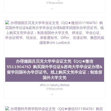
假文凭网上能查到吗551190476 如何拿到国外毕业证
0 Respuestas
QQ微信551190476办假大学毕业证QQ微信551190476
...
国外毕业证去哪认证QQ微信551190476找毕业证封皮
QQ微信551190476国外毕业证外壳定制QQ微信
551190476快速代办国外毕业证QQ微信551190476快
速拿到国外文凭QQ微信551190476国外留学文凭认证
QQ微信551190476国外文凭回国认证QQ微信
551190476泰国文凭办理QQ微信551190476法国留学
回国证明QQ微信551190476 国外烫金照片QQ微信
551190476外国文凭在中国有用吗QQ微信551190476
德国留学回国证明QQ微信551190476爱尔兰留学回国
证明QQ微信551190476国外硕士文凭办理QQ微信
551190476 网上买文凭可靠吗QQ微信551190476买国
办理德国吕贝克大学毕业证文凭《QQ★微信
外文凭质量QQ微信551190476国外本科毕业证怎么办
551190476》购买国外学位证&咨询大学毕业证办理&
理QQ微信551190476国外大学文凭真制作QQ微信
551190476办国外文凭可找工作QQ微信551190476国
留学回国补办学历证书。线上购买文凭毕业证；制造假
外大学有毕业证QQ微信551190476办理国外毕业证价
国外大学文凭
格QQ微信551190476国外编号查询QQ微信551190476
dfns
en
Salud y Belleza
办理国外文凭要交定金吗QQ微信551190476办国外可
0 Respuestas
查文凭QQ微信551190476网上购买真文凭可信吗QQ
...
微信551190476学士学位证书查询机构QQ微信
551190476 国外资格证书办理QQ微信551190476如何
办理学历认证QQ微信551190476海外文凭认证办理
QQ微信551190476 圣何塞州立大学（San Jose State