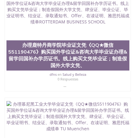
University, 又译为“圣荷西州立大学”）成立于1857
年，简称SJSU，是加州历史悠久的大学之一，也是美
西地区的公立大学之一。位于圣何塞市San Jose中
心，占地154公顷。它是一所位于加利福尼亚州的著
名综合性公立大学，它以极高的就业率，全美名列前
茅的毕业薪资，浓厚的多元化学术氛围，杰出的本科
教育质量，被《福克斯》杂志评选为全美50强公立综
合性大学，每年有来自世界各地的成百上千的海外学
办理鹿特丹商学院毕业证文凭《QQ★微信
生前往求学。 至今，这是一所在世界上享有学术地
551190476》购买国外学位证&咨询大学毕业证办理&
位、声誉、实习机会和影响力的高等教育机构，并获
留学回国补办学历证书。线上购买文凭毕业证；制造假
誉为美国本科教育质量的核心代表。其计算机系与会
国外大学文凭、
计系更是在当今美国大学教学排名中表现优异。其毕
业生大多可以在其所处地域的世界硅谷中心得到工作
dfns
en
Salud y Belleza
0 Respuestas
机会。许多硅谷公司甚至在学生大三和大四的学期提
供许多相应科系的实习机会。无论是加州大学系统
...
(UC)，还是加州州立大学系统(CSU), 圣何塞州立大学
都占据着加州所有大学中的地理位置。 圣何塞州立大
学座落于硅谷(Silicon Valley), 于附近的旧金山-圣何塞
地区为全美的重要科技中心。约有学生三万人，超过
134种学士学科和65个硕士学科，并有来自世界60余
国的学生来此就读。其有名的科系如计算机科学，电
子工程学，工商管理学，艺术设计，和航空学等，深
受性肯定及好评；而各种大学部和研究所的商学课程