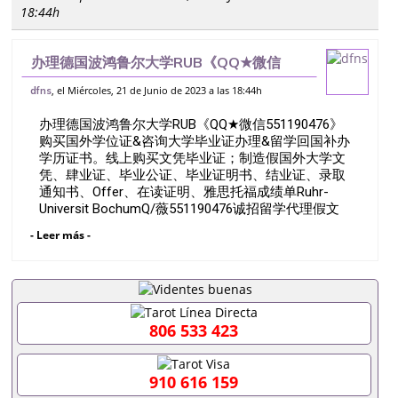
18:44h
办理德国波鸿鲁尔大学RUB《QQ★微信
551190476》购买国外学位证&咨询大学毕
, el Miércoles, 21 de Junio de 2023 a las 18:44h
dfns
业证办理&留学回国补办学历证书。线上购
办理德国波鸿鲁尔大学RUB《QQ★微信551190476》
买文凭毕业证；制造假国外大学文凭、
购买国外学位证&咨询大学毕业证办理&留学回国补办
学历证书。线上购买文凭毕业证；制造假国外大学文
凭、肆业证、毕业公证、毕业证明书、结业证、录取
通知书、Offer、在读证明、雅思托福成绩单Ruhr-
Universit BochumQ/薇551190476诚招留学代理假文
凭办理毕业证成绩单办理教育部认证办理大使馆认证
- Leer más -
办理留学归国证明办理留信网认证办理留服认证办理
学历认证办理学生卡办理录取通知书办理学位证书办
理美国文凭办理澳洲文凭办理英国文凭办理加拿大文
凭办理德国文凭 一、快速办理材料： 1、毕业证+成
绩单+留学回国人员证明+教育部认证,录取通知书，
雅思。（全套留学回国必备证明材料，给父母及亲朋
806 533 423
好友一份完美交代）； 2、雅思、托福，OFFER，在
读证明，学生卡等留学相关材料（申请学校、转学，
甚至是申请工签都可以用到）。 注：上述材料，随时
910 616 159
都可以安排办理，毕业证成绩单，学校，专业，学