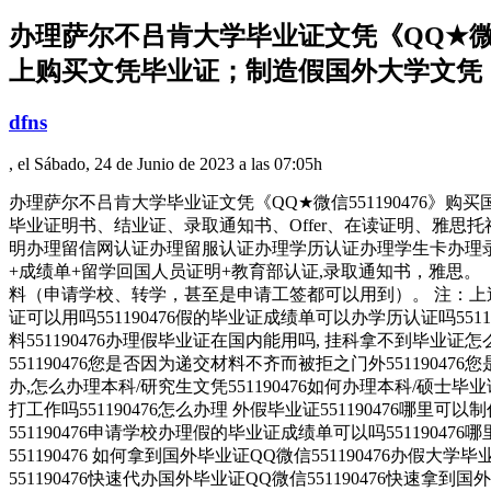
办理萨尔不吕肯大学毕业证文凭《QQ★微信
上购买文凭毕业证；制造假国外大学文凭
dfns
, el Sábado, 24 de Junio de 2023 a las 07:05h
办理萨尔不吕肯大学毕业证文凭《QQ★微信551190476
毕业证明书、结业证、录取通知书、Offer、在读证明、雅思托福成绩
明办理留信网认证办理留服认证办理学历认证办理学生卡办理录
+成绩单+留学回国人员证明+教育部认证,录取通知书，雅思。
料（申请学校、转学，甚至是申请工签都可以用到）。 注：上
证可以用吗551190476假的毕业证成绩单可以办学历认证吗5511
料551190476办理假毕业证在国内能用吗, 挂科拿不到毕业
551190476您是否因为递交材料不齐而被拒之门外551190
办,怎么办理本科/研究生文凭551190476如何办理本科/硕士毕业证
打工作吗551190476怎么办理 外假毕业证551190476哪里可
551190476申请学校办理假的毕业证成绩单可以吗551190476
551190476 如何拿到国外毕业证QQ微信551190476办假大学
551190476快速代办国外毕业证QQ微信551190476快速拿到国