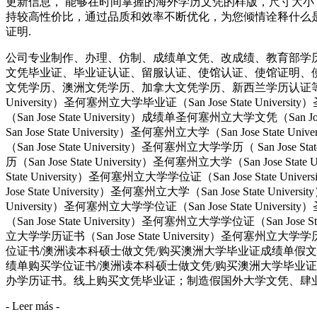
更新信息， 能够在时间掌握的海外学历文凭的样版，尺寸大小
持较高性价比，通过品质和效率不断优化，为您倾情诠释什么是高性价比。
证明.
公司专业制作、办理、仿制、成绩单文凭、改成绩、教育部学
文凭毕业证、毕业证认证、留服认证、使馆认证、使馆证明、
文凭学历、澳洲文凭学历、加拿大文凭学历、新西兰学历认证等q:551190476
University）圣何塞州立大学毕业证（San Jose State Univers
（San Jose State University）成绩单圣何塞州立大学文凭（San Jos
San Jose State University）圣何塞州立大学（San Jose Stat
（San Jose State University）圣何塞州立大学学历（ San Jose S
历（San Jose State University）圣何塞州立大学（San Jose Stat
State University）圣何塞州立大学学位证（San Jose State Uni
Jose State University）圣何塞州立大学（San Jose State Univ
University）圣何塞州立大学学位证（San Jose State Univers
（San Jose State University）圣何塞州立大学学位证（San Jose 
立大学学历证书（San Jose State University）圣何塞州立
位证书/澳洲读本科硕士做文凭/购买澳洲大学毕业证成绩单假文凭学历offie
绩单购买学位证书/澳洲读本科硕士做文凭/购买澳洲大学毕业证
办学历证书。线上购买文凭毕业证；制造假国外大学文凭、肆业证、毕业
- Leer más -