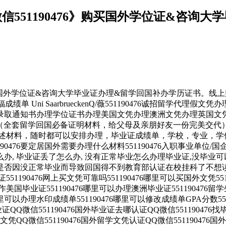
551190476》购买国外学位证&咨询
》购买国外学位证&咨询大学毕业证办理&留学回国补办学历证书。
单 Uni SaarbrueckenQ/薇551190476诚招留学
取通知书办理学位证书办理美国文凭办理澳洲文凭办理英国文凭
（全套留学回国必备证明材料，给父母及亲朋好友一份完美交代）
述材料，随时都可以安排办理，毕业证成绩单，学校，专业，学
90476要定居国外需要办理什么材料551190476入职事业单位/
证怎么办, 毕业证丢了怎么办, 没有正常毕业怎么办理毕业证,没
476您是否因没正常毕业而导致回国得不到教育部认证在校挂科了不想读
551190476网上买文凭可靠吗551190476哪里可以买国外文凭55
以制作美国毕业证551190476哪里可以办理澳洲毕业证55119047
哪里可以办理水印成绩单551190476哪里可以修改成绩单GPA分数55
毕业证QQ微信551190476国外毕业证去哪认证QQ微信55119047
外文凭QQ微信551190476国外留学文凭认证QQ微信551190476