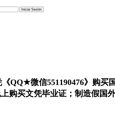
QQ★微信551190476》购
线上购买文凭毕业证；制造假国