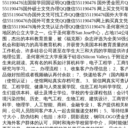
551190476法国留学回国证明QQ微信551190476 国外烫金照
551190476国外硕士文凭办理QQ微信551190476 网上买文凭
信551190476办国外文凭可找工作QQ微信551190476国外大
信551190476办国外可查文凭QQ微信551190476网上购买真文
微信551190476海外文凭认证办理QQ微信551190476 圣何塞州立
地区的公立大学之一。位于圣何塞市San Jose中心，占地
围，杰出的本科教育质量，被《福克斯》杂志评选为全美50强
机会和影响力的高等教育机构，并获誉为美国本科教育质量的
工作机会。许多硅谷公司甚至在学生大三和大四的学期提供许多相
地理位置。 圣何塞州立大学座落于硅谷(Silicon Valle
生来此就读。其有名的科系如计算机科学，电子工程学，工商
研究与学习。 二、办理流程： 1、收集客户办理信息； 2、客
品做好拍照或者视频确认再付余款； 7、快递给客户（国内顺丰
（使馆认证），使馆网站真实存档可查。 3、留信网真实可查
院、工程学院、健康与人类发展学院、信息工程与科学学院、
生们提供本科、硕士及博士学位。学校的专业课程包括：会计
境污染控制、历史、电气工程、生物工程、建筑设计、工商管
科学、物理学、人工智能、商科、金融专业 1、客户提供相关材
间，公司人员陪同客户本人一起去留服递交材料； 5、等待结
寸大小，防伪结构（包括：水印，阴影底纹，钢印LOGO烫金
大海外客户群体的认可，同时和海外学校留学中介， 同时能