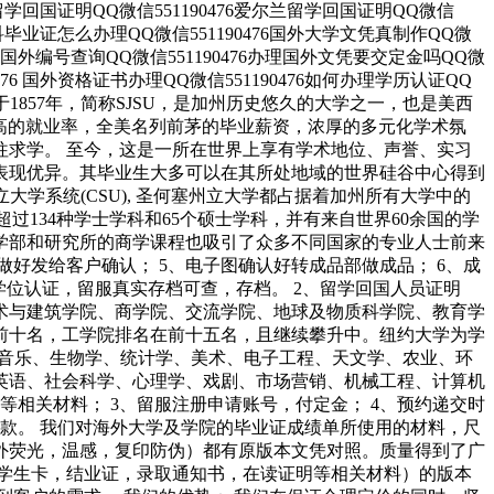
德国留学回国证明QQ微信551190476爱尔兰留学回国证明QQ微信
国外本科毕业证怎么办理QQ微信551190476国外大学文凭真制作QQ微
476国外编号查询QQ微信551190476办理国外文凭要交定金吗QQ微
0476 国外资格证书办理QQ微信551190476如何办理学历认证QQ
立大学”）成立于1857年，简称SJSU，是加州历史悠久的大学之一，也是美西
以极高的就业率，全美名列前茅的毕业薪资，浓厚的多元化学术氛
往求学。 至今，这是一所在世界上享有学术地位、声誉、实习
表现优异。其毕业生大多可以在其所处地域的世界硅谷中心得到
学系统(CSU), 圣何塞州立大学都占据着加州所有大学中的
人，超过134种学士学科和65个硕士学科，并有来自世界60余国的学
学部和研究所的商学课程也吸引了众多不同国家的专业人士前来
做好发给客户确认； 5、电子图确认好转成品部做成品； 6、成
学位认证，留服真实存档可查，存档。 2、留学回国人员证明
艺术与建筑学院、商学院、交流学院、地球及物质科学院、教育学
前十名，工学院排名在前十五名，且继续攀升中。纽约大学为学
、音乐、生物学、统计学、美术、电子工程、天文学、农业、环
英语、社会科学、心理学、戏剧、市场营销、机械工程、计算机
等相关材料； 3、留服注册申请账号，付定金； 4、预约递交时
余款。 我们对海外大学及学院的毕业证成绩单所使用的材料，尺
紫外荧光，温感，复印防伪）都有原版本文凭对照。质量得到了广
学生卡，结业证，录取通知书，在读证明等相关材料）的版本