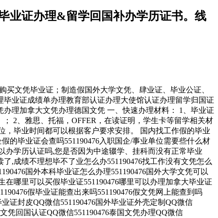
大学毕业证办理&留学回国补办学历证书。线
线上购买文凭毕业证；制造假国外大学文凭、肆业证、毕业公证、
代理假文凭办理毕业证成绩单办理教育部认证办理大使馆认证办理留学归国证
办理加拿大文凭办理德国文凭 一、快速办理材料： 1、毕业证
； 2、雅思、托福，OFFER，在读证明，学生卡等留学相关材
位，毕业时间都可以根据客户要求安排。 国内找工作假的毕业
国企假的毕业证会查吗551190476入职国企/事业单位需要些什么材
毕业可以办学历认证吗,您是否因为中途辍学、挂科而没有正常毕业
了,成绩不理想毕不了业怎么办551190476找工作没有文凭怎么
1190476国外本科毕业证怎么办理551190476国外大学文凭可以
6留学生在哪里可以买假毕业证551190476哪里可以办理加拿大毕业证
1190476假毕业证能查出来吗551190476假文凭网上能查到吗
6找毕业证封皮QQ微信551190476国外毕业证外壳定制QQ微信
国外文凭回国认证QQ微信551190476泰国文凭办理QQ微信