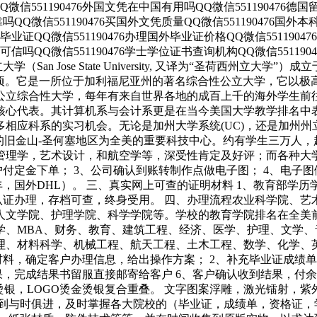
片QQ微信551190476外国文凭在中国有用吗QQ微信551190476
可靠吗QQ微信551190476买国外文凭质量QQ微信551190476
学有毕业证QQ微信551190476办理国外毕业证价格QQ微信551190
凭可信吗QQ微信551190476学士学位证书查询机构QQ微信55119
大学（San Jose State University, 又译为“圣荷西州
154公顷。它是一所位于加利福尼亚州的著名综合性公立大学，它
公立综合性大学，每年有来自世界各地的成百上千的海外学生前
核心代表。其计算机系与会计系更是在当今美国大学教学排名中
应科系的实习机会。无论是加州大学系统(UC)，还是加州州立大
y), 于附近的旧金山-圣何塞地区为全美的重要科技中心。约有学生三万
管理学，艺术设计，和航空学等，深受性肯定及好评；而各种大
户付定金下单； 3、公司确认到账转制作点做电子图； 4、电子图
，国外DHL）。 三、真实网上可查的证明材料 1、教育部学历
认证办理，存档可查，终身受用。 四、办理流程农业科学院、
人文学院、护理学院、科学学院等。学校的教育学院排名在全美
学、MBA、财务、教育、建筑工程、经济、医学、护理、文学
理、材料科学、机械工程、航天工程、土木工程、数学、化学、
料，确定客户办理信息，给出操作方案； 2、补充毕业证成绩单
果，完成结果书留服直接邮寄给客户 6、客户确认收到结果，付
烫银，LOGO烫金烫银复合重叠。 文字图案浮雕，激光镭射，
做到与时俱进，及时掌握各大院校的（毕业证，成绩单，资格证，