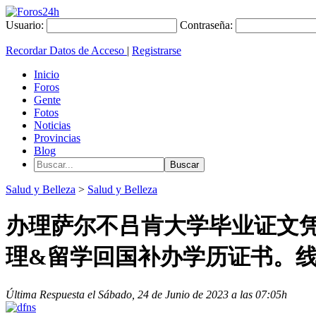
Usuario:
Contraseña:
Recordar Datos de Acceso
|
Registrarse
Inicio
Foros
Gente
Fotos
Noticias
Provincias
Blog
Salud y Belleza
>
Salud y Belleza
办理萨尔不吕肯大学毕业证文凭《
理&留学回国补办学历证书。
Última Respuesta el Sábado, 24 de Junio de 2023 a las 07:05h