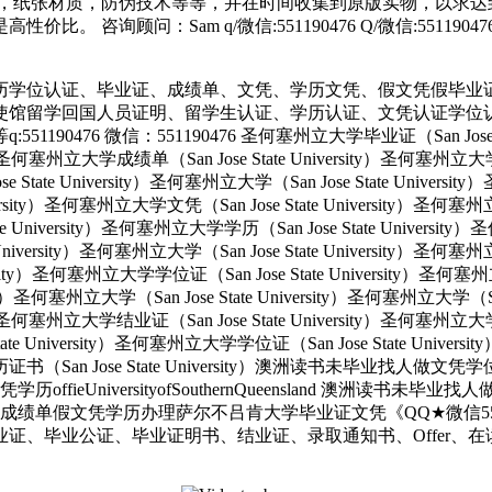
，纸张材质，防伪技术等等，并在时间收集到原版实物，以求达到
 咨询顾问：Sam q/微信:551190476 Q/微信:551
历学位认证、毕业证、成绩单、文凭、学历文凭、假文凭假毕业
使馆留学回国人员证明、留学生认证、学历认证、文凭认证学位
 微信：551190476 圣何塞州立大学毕业证（San Jose State 
ity）圣何塞州立大学成绩单（San Jose State University）圣何塞州立
e State University）圣何塞州立大学（San Jose State Univers
e University）圣何塞州立大学文凭（San Jose State University
tate University）圣何塞州立大学学历（San Jose State Univers
e University）圣何塞州立大学（San Jose State University）圣何塞
versity）圣何塞州立大学学位证（San Jose State University）圣何
ersity）圣何塞州立大学（San Jose State University）圣何塞州立大学（S
ity）圣何塞州立大学结业证（San Jose State University）圣何塞州立
State University）圣何塞州立大学学位证（San Jose State Unive
大学学历证书（San Jose State University）澳洲读书未毕业找
UniversityofSouthernQueensland 澳洲读书未毕
成绩单假文凭学历办理萨尔不吕肯大学毕业证文凭《QQ★微信551
公证、毕业证明书、结业证、录取通知书、Offer、在读证明、雅思