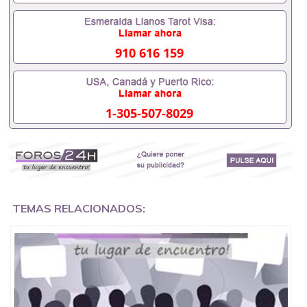
毕业时间都可以根据客户要求安排。 国内找工作假的
毕业证可以用吗551190476假的毕业证成绩单可以办
学历认证吗551190476要定居国外需要办理什么材料
551190476入职事业单位/国企假的毕业证会查吗
910 616 159
551190476入职国企/事业单位需要些什么材料
551190476办理假毕业证在国内能用吗, 挂科拿不到毕
业证怎么办, 毕业证丢了怎么办, 没有正常毕业怎么办
理毕业证,没毕业可以办学历认证吗,您是否因为中途
1-305-507-8029
辍学、挂科而没有正常毕业551190476您是否因为递
交材料不齐而被拒之门外551190476您是否因没正常
毕业而导致回国得不到教育部认证在校挂科了不想读
了,成绩不理想毕不了业怎么办551190476找工作没有
文凭怎么办,怎么办理本科/研究生文凭551190476如
何办理本科/硕士毕业证551190476网上买文凭可靠吗
551190476哪里可以买国外文凭551190476国外本科
毕业证怎么办理551190476国外大学文凭可以打工作
TEMAS RELACIONADOS:
吗551190476怎么办理 外假毕业证551190476哪里可
以制作美国毕业证551190476哪里可以办理澳洲毕业
证551190476留学生在哪里可以买假毕业证
551190476哪里可以办理加拿大毕业证551190476申
请学校办理假的毕业证成绩单可以吗551190476哪里
可以办理水印成绩单551190476哪里可以修改成绩单
GPA分数551190476假毕业证能查出来吗551190476