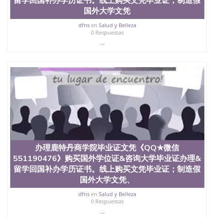
University, 又译为“圣荷西州立大学”）成立于1857
国外大学文凭
年，简称SJSU，是加州历史悠久的大学之一，也是美
西地区的公立大学之一。位于圣何塞市San Jose中
dfns
en
Salud y Belleza
0 Respuestas
心，占地154公顷。它是一所位于加利福尼亚州的著
...
名综合性公立大学，它以极高的就业率，全美名列前
茅的毕业薪资，浓厚的多元化学术氛围，杰出的本科
教育质量，被《福克斯》杂志评选为全美50强公立综
合性大学，每年有来自世界各地的成百上千的海外学
生前往求学。 至今，这是一所在世界上享有学术地
位、声誉、实习机会和影响力的高等教育机构，并获
誉为美国本科教育质量的核心代表。其计算机系与会
计系更是在当今美国大学教学排名中表现优异。其毕
业生大多可以在其所处地域的世界硅谷中心得到工作
机会。许多硅谷公司甚至在学生大三和大四的学期提
供许多相应科系的实习机会。无论是加州大学系统
(UC)，还是加州州立大学系统(CSU), 圣何塞州立大学
办理鹿特丹商学院毕业证文凭《QQ★微信
都占据着加州所有大学中的地理位置。 圣何塞州立大
551190476》购买国外学位证&咨询大学毕业证办理&
学座落于硅谷(Silicon Valley), 于附近的旧金山-圣何塞
留学回国补办学历证书。线上购买文凭毕业证；制造假
地区为全美的重要科技中心。约有学生三万人，超过
国外大学文凭、
134种学士学科和65个硕士学科，并有来自世界60余
国的学生来此就读。其有名的科系如计算机科学，电
dfns
en
Salud y Belleza
子工程学，工商管理学，艺术设计，和航空学等，深
0 Respuestas
受性肯定及好评；而各种大学部和研究所的商学课程
...