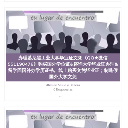
也吸引了众多不同国家的专业人士前来研究与学习。
二、办理流程： 1、收集客户办理信息； 2、客户付
定金下单； 3、公司确认到账转制作点做电子图；
4、电子图做好发给客户确认； 5、电子图确认好转成
品部做成品； 6、成品做好拍照或者视频确认再付余
款； 7、快递给客户（国内顺丰，国外DHL）。 三、
真实网上可查的证明材料 1、教育部学历学位认证，
留服真实存档可查，存档。 2、留学回国人员证明
（使馆认证），使馆网站真实存档可查。 3、留信网
真实可查认证办理，存档可查，终身受用。 四、办理
流程农业科学院、艺术与建筑学院、商学院、交流学
办理慕尼黑工业大学毕业证文凭《QQ★微信
院、地球及物质科学院、教育学院、工程学院、健康
551190476》购买国外学位证&咨询大学毕业证办理&
与人类发展学院、信息工程与科学学院、人文学院、
留学回国补办学历证书。线上购买文凭毕业证；制造假
护理学院、科学学院等。学校的教育学院排名在全美
国外大学文凭
前十名，工学院排名在前十五名，且继续攀升中。纽
约大学为学生们提供本科、硕士及博士学位。学校的
dfns
en
Salud y Belleza
专业课程包括：会计学、MBA、财务、教育、建筑工
0 Respuestas
程、经济、医学、护理、文学、音乐、生物学、统计
...
学、美术、电子工程、天文学、农业、环境污染控
制、历史、电气工程、生物工程、建筑设计、工商管
理、材料科学、机械工程、航天工程、土木工程、数
学、化学、英语、社会科学、心理学、戏剧、市场营
销、机械工程、计算机科学、物理学、人工智能、商
科、金融专业 1、客户提供相关材料，确定客户办理