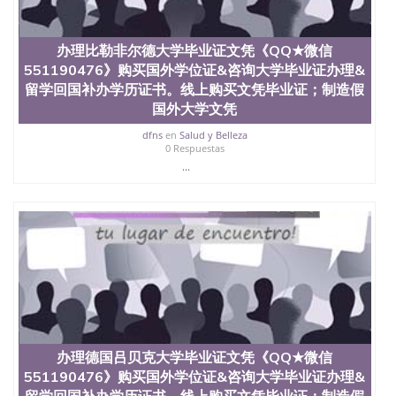
假文凭网上能查到吗551190476 如何拿到国外毕业证
QQ微信551190476办假大学毕业证QQ微信551190476
国外毕业证去哪认证QQ微信551190476找毕业证封皮
办理比勒非尔德大学毕业证文凭《QQ★微信
QQ微信551190476国外毕业证外壳定制QQ微信
551190476》购买国外学位证&咨询大学毕业证办理&
551190476快速代办国外毕业证QQ微信551190476快
速拿到国外文凭QQ微信551190476国外留学文凭认证
留学回国补办学历证书。线上购买文凭毕业证；制造假
QQ微信551190476国外文凭回国认证QQ微信
国外大学文凭
551190476泰国文凭办理QQ微信551190476法国留学
dfns
en
Salud y Belleza
回国证明QQ微信551190476 国外烫金照片QQ微信
0 Respuestas
551190476外国文凭在中国有用吗QQ微信551190476
...
德国留学回国证明QQ微信551190476爱尔兰留学回国
证明QQ微信551190476国外硕士文凭办理QQ微信
551190476 网上买文凭可靠吗QQ微信551190476买国
外文凭质量QQ微信551190476国外本科毕业证怎么办
理QQ微信551190476国外大学文凭真制作QQ微信
551190476办国外文凭可找工作QQ微信551190476国
外大学有毕业证QQ微信551190476办理国外毕业证价
格QQ微信551190476国外编号查询QQ微信551190476
办理国外文凭要交定金吗QQ微信551190476办国外可
查文凭QQ微信551190476网上购买真文凭可信吗QQ
微信551190476学士学位证书查询机构QQ微信
办理德国吕贝克大学毕业证文凭《QQ★微信
551190476 国外资格证书办理QQ微信551190476如何
办理学历认证QQ微信551190476海外文凭认证办理
551190476》购买国外学位证&咨询大学毕业证办理&
QQ微信551190476 圣何塞州立大学（San Jose State
留学回国补办学历证书。线上购买文凭毕业证；制造假