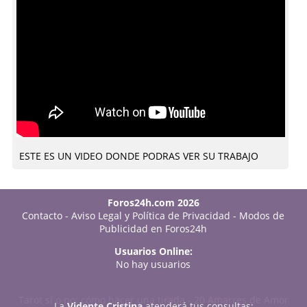
ESTE ES UN VIDEO DONDE PODRAS VER SU TRABAJO
Foros24h.com 2026
Contacto
-
Aviso Legal y Política de Privacidad
-
Modos de
Publicidad en Foros24h
Usuarios Online:
No hay usuarios
Tarot sí o no: cómo hacer una tirada
-
20 Amarres de Amor
La
Vidente Cristina
atenderá tus consultas: