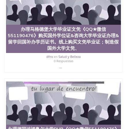
信息，给出操作方案； 2、补充毕业证成绩单等相关
材料； 3、留服注册申请账号，付定金； 4、预约递
交时间，公司人员陪同客户本人一起去留服递交材
料； 5、等待结果，完成结果书留服直接邮寄给客户
6、客户确认收到结果，付余款。 我们对海外大学及
办理马格德堡大学毕业证文凭《QQ★微信
学院的毕业证成绩单所使用的材料，尺寸大小，防伪
551190476》购买国外学位证&咨询大学毕业证办理&
结构（包括：水印，阴影底纹，钢印LOGO烫金烫
银，LOGO烫金烫银复合重叠。 文字图案浮雕，激光
留学回国补办学历证书。线上购买文凭毕业证；制造假
镭射，紫外荧光，温感，复印防伪）都有原版本文凭
国外大学文凭、
对照。质量得到了广大海外客户群体的认可，同时和
dfns
en
Salud y Belleza
海外学校留学中介， 同时能做到与时俱进，及时掌握
0 Respuestas
各大院校的（毕业证，成绩单，资格证，学生卡，结
...
业证，录取通知书，在读证明等相关材料）的版本更
新信息， 能够在时间掌握的海外学历文凭的样版，尺
寸大小，纸张材质，防伪技术等等，并在时间收集到
原版实物，以求达到客户的需求。 我们的优势： 我
们在保证合理定价的同时，坚持较高性价比，通过品
质和效率不断优化，为您倾情诠释什么是高性价比。
咨询顾问：Sam q/微信:551190476 Q/微
信:551190476办理毕业证成绩单、教育部认证,录取通
知书，雅思，留学回国证明.
公司专业制作、办理、仿制、成绩单文凭、改成绩、
教育部学历学位认证、毕业证、成绩单、文凭、学历
办理德国波鸿鲁尔大学RUB《QQ★微信551190476》