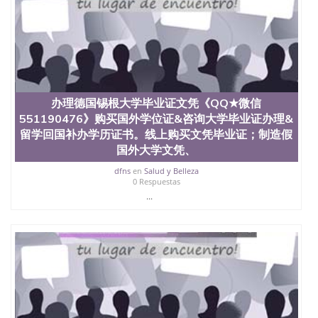
文凭学位qq微信551190476澳洲读CQU中央昆士兰大
学学历 绩单购买学位证书/澳洲读本科硕士做文凭/购
买澳洲大学毕业证成绩单假文凭学历
offieUniversityofSouthernQueensland 澳洲读书未毕
业找人做文凭学位qq微信551190476澳洲读CQU中央
昆士兰大学学历成绩单购买学位证书/澳洲读本科硕
士做文凭/购买澳洲大学毕业证成绩单假文凭学历办
理柏林工业大学毕业证文凭《QQ★微信551190476》
办理德国锡根大学毕业证文凭《QQ★微信
购买国外学位证&咨询大学毕业证办理&留学回国补办
551190476》购买国外学位证&咨询大学毕业证办理&
学历证书。线上购买文凭毕业证；制造假国外大学文
留学回国补办学历证书。线上购买文凭毕业证；制造假
凭、肆业证、毕业公证、毕业证明书、结业证、录取
国外大学文凭、
通知书、Offer、在读证明、雅思托福成绩单TU Berlin
dfns
en
Salud y Belleza
0 Respuestas
...