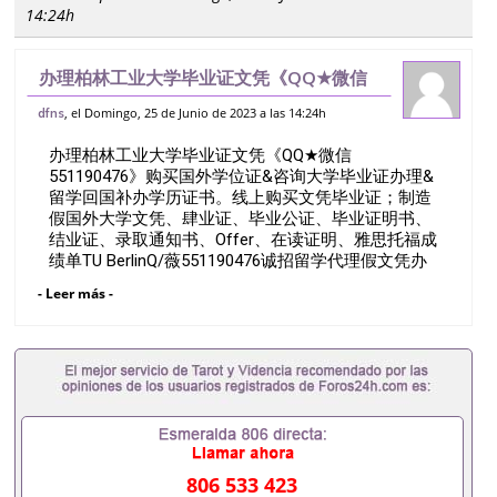
14:24h
办理柏林工业大学毕业证文凭《QQ★微信
551190476》购买国外学位证&咨询大学
, el Domingo, 25 de Junio de 2023 a las 14:24h
dfns
毕业证办理&留学回国补办学历证书。线上
办理柏林工业大学毕业证文凭《QQ★微信
购买文凭毕业证；制造假国外大学文凭、
551190476》购买国外学位证&咨询大学毕业证办理&
留学回国补办学历证书。线上购买文凭毕业证；制造
假国外大学文凭、肆业证、毕业公证、毕业证明书、
结业证、录取通知书、Offer、在读证明、雅思托福成
绩单TU BerlinQ/薇551190476诚招留学代理假文凭办
理毕业证成绩单办理教育部认证办理大使馆认证办理
- Leer más -
留学归国证明办理留信网认证办理留服认证办理学历
认证办理学生卡办理录取通知书办理学位证书办理美
国文凭办理澳洲文凭办理英国文凭办理加拿大文凭办
理德国文凭 一、快速办理材料： 1、毕业证+成绩单
+留学回国人员证明+教育部认证,录取通知书，雅
思。（全套留学回国必备证明材料，给父母及亲朋好
友一份完美交代）； 2、雅思、托福，OFFER，在读
证明，学生卡等留学相关材料（申请学校、转学，甚
至是申请工签都可以用到）。 注：上述材料，随时都
806 533 423
可以安排办理，毕业证成绩单，学校，专业，学位，