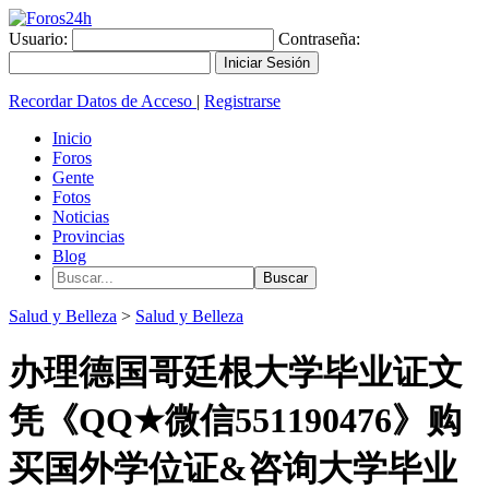
Usuario:
Contraseña:
Recordar Datos de Acceso
|
Registrarse
Inicio
Foros
Gente
Fotos
Noticias
Provincias
Blog
Salud y Belleza
>
Salud y Belleza
办理德国哥廷根大学毕业证文
凭《QQ★微信551190476》购
买国外学位证&咨询大学毕业