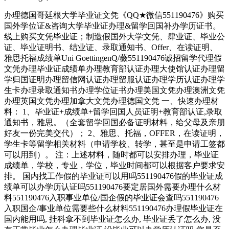
办理德国哥廷根大学毕业证文凭《QQ★微信551190476》购买
国外学位证&咨询大学毕业证办理&留学回国补办学历证书。
线上购买文凭毕业证；制造假国外大学文凭、肆业证、毕业公
证、毕业证明书、结业证、录取通知书、Offer、在读证明、
雅思托福成绩单Uni GoettingenQ/薇551190476诚招留学代理假
文凭办理毕业证成绩单办理教育部认证办理大使馆认证办理留
学归国证明办理留信网认证办理留服认证办理学历认证办理学
生卡办理录取通知书办理学位证书办理美国文凭办理澳洲文凭
办理英国文凭办理加拿大文凭办理德国文凭 一、快速办理材
料： 1、毕业证+成绩单+留学回国人员证明+教育部认证,录取
通知书，雅思。（全套留学回国必备证明材料，给父母及亲朋
好友一份完美交代）； 2、雅思、托福，OFFER，在读证明，
学生卡等留学相关材料（申请学校、转学，甚至是申请工签都
可以用到）。 注：上述材料，随时都可以安排办理，毕业证
成绩单，学校，专业，学位，毕业时间都可以根据客户要求安
排。 国内找工作假的毕业证可以用吗551190476假的毕业证成
绩单可以办学历认证吗551190476要定居国外需要办理什么材
料551190476入职事业单位/国企假的毕业证会查吗551190476
入职国企/事业单位需要些什么材料551190476办理假毕业证在
国内能用吗, 挂科拿不到毕业证怎么办, 毕业证丢了怎么办, 没