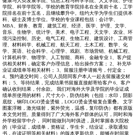
健康与人类发展学院、信息工程与科学学院、人文学院、护理
学院、科学学院等。学校的教育学院排名在全美前十名，工学
院排名在前十五名，且继续攀升中。纽约大学为学生们提供本
科、硕士及博士学位。学校的专业课程包括：会计学、
MBA、财务、教育、建筑工程、经济、医学、护理、文学、
音乐、生物学、统计学、美术、电子工程、天文学、农业、环
境污染控制、历史、电气工程、生物工程、建筑设计、工商管
理、材料科学、机械工程、航天工程、土木工程、数学、化
学、英语、社会科学、心理学、戏剧、市场营销、机械工程、
计算机科学、物理学、人工智能、商科、金融专业 1、客户提
供相关材料，确定客户办理信息，给出操作方案； 2、补充毕
业证成绩单等相关材料； 3、留服注册申请账号，付定金；
4、预约递交时间，公司人员陪同客户本人一起去留服递交材
料； 5、等待结果，完成结果书留服直接邮寄给客户 6、客户
确认收到结果，付余款。 我们对海外大学及学院的毕业证成
绩单所使用的材料，尺寸大小，防伪结构（包括：水印，阴影
底纹，钢印LOGO烫金烫银，LOGO烫金烫银复合重叠。 文字
图案浮雕，激光镭射，紫外荧光，温感，复印防伪）都有原版
本文凭对照。质量得到了广大海外客户群体的认可，同时和海
外学校留学中介， 同时能做到与时俱进，及时掌握各大院校
的（毕业证，成绩单，资格证，学生卡，结业证，录取通知
书，在读证明等相关材料）的版本更新信息， 能够在时间掌