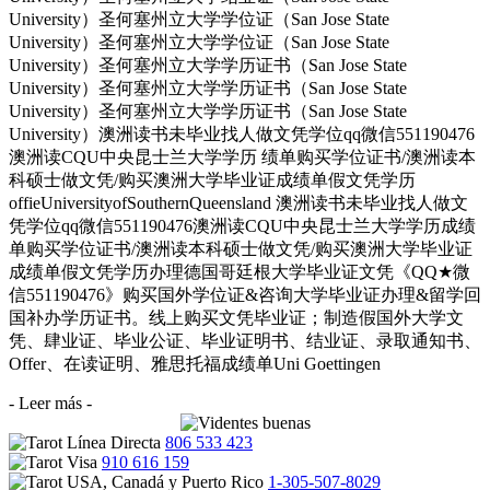
University）圣何塞州立大学学位证（San Jose State
University）圣何塞州立大学学位证（San Jose State
University）圣何塞州立大学学历证书（San Jose State
University）圣何塞州立大学学历证书（San Jose State
University）圣何塞州立大学学历证书（San Jose State
University）澳洲读书未毕业找人做文凭学位qq微信551190476
澳洲读CQU中央昆士兰大学学历 绩单购买学位证书/澳洲读本
科硕士做文凭/购买澳洲大学毕业证成绩单假文凭学历
offieUniversityofSouthernQueensland 澳洲读书未毕业找人做文
凭学位qq微信551190476澳洲读CQU中央昆士兰大学学历成绩
单购买学位证书/澳洲读本科硕士做文凭/购买澳洲大学毕业证
成绩单假文凭学历办理德国哥廷根大学毕业证文凭《QQ★微
信551190476》购买国外学位证&咨询大学毕业证办理&留学回
国补办学历证书。线上购买文凭毕业证；制造假国外大学文
凭、肆业证、毕业公证、毕业证明书、结业证、录取通知书、
Offer、在读证明、雅思托福成绩单Uni Goettingen
- Leer más -
806 533 423
910 616 159
1-305-507-8029