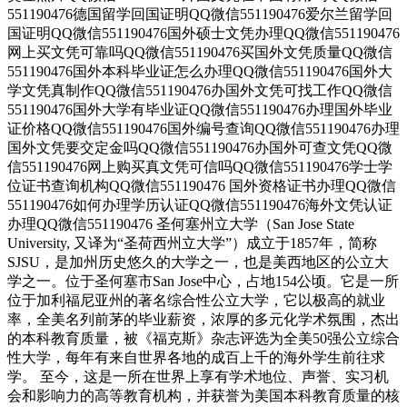
551190476德国留学回国证明QQ微信551190476爱尔兰留学回
国证明QQ微信551190476国外硕士文凭办理QQ微信551190476
网上买文凭可靠吗QQ微信551190476买国外文凭质量QQ微信
551190476国外本科毕业证怎么办理QQ微信551190476国外大
学文凭真制作QQ微信551190476办国外文凭可找工作QQ微信
551190476国外大学有毕业证QQ微信551190476办理国外毕业
证价格QQ微信551190476国外编号查询QQ微信551190476办理
国外文凭要交定金吗QQ微信551190476办国外可查文凭QQ微
信551190476网上购买真文凭可信吗QQ微信551190476学士学
位证书查询机构QQ微信551190476 国外资格证书办理QQ微信
551190476如何办理学历认证QQ微信551190476海外文凭认证
办理QQ微信551190476 圣何塞州立大学（San Jose State
University, 又译为“圣荷西州立大学”）成立于1857年，简称
SJSU，是加州历史悠久的大学之一，也是美西地区的公立大
学之一。位于圣何塞市San Jose中心，占地154公顷。它是一所
位于加利福尼亚州的著名综合性公立大学，它以极高的就业
率，全美名列前茅的毕业薪资，浓厚的多元化学术氛围，杰出
的本科教育质量，被《福克斯》杂志评选为全美50强公立综合
性大学，每年有来自世界各地的成百上千的海外学生前往求
学。 至今，这是一所在世界上享有学术地位、声誉、实习机
会和影响力的高等教育机构，并获誉为美国本科教育质量的核