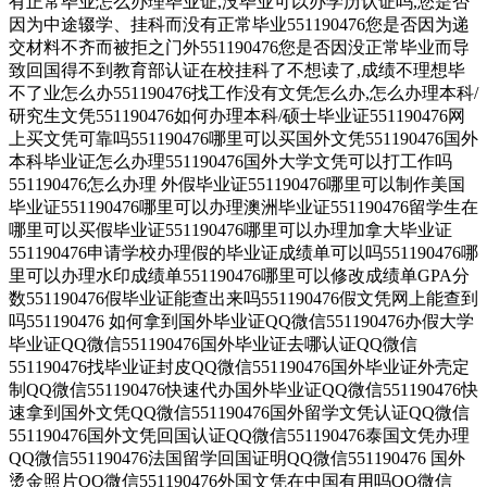
有正常毕业怎么办理毕业证,没毕业可以办学历认证吗,您是否
因为中途辍学、挂科而没有正常毕业551190476您是否因为递
交材料不齐而被拒之门外551190476您是否因没正常毕业而导
致回国得不到教育部认证在校挂科了不想读了,成绩不理想毕
不了业怎么办551190476找工作没有文凭怎么办,怎么办理本科/
研究生文凭551190476如何办理本科/硕士毕业证551190476网
上买文凭可靠吗551190476哪里可以买国外文凭551190476国外
本科毕业证怎么办理551190476国外大学文凭可以打工作吗
551190476怎么办理 外假毕业证551190476哪里可以制作美国
毕业证551190476哪里可以办理澳洲毕业证551190476留学生在
哪里可以买假毕业证551190476哪里可以办理加拿大毕业证
551190476申请学校办理假的毕业证成绩单可以吗551190476哪
里可以办理水印成绩单551190476哪里可以修改成绩单GPA分
数551190476假毕业证能查出来吗551190476假文凭网上能查到
吗551190476 如何拿到国外毕业证QQ微信551190476办假大学
毕业证QQ微信551190476国外毕业证去哪认证QQ微信
551190476找毕业证封皮QQ微信551190476国外毕业证外壳定
制QQ微信551190476快速代办国外毕业证QQ微信551190476快
速拿到国外文凭QQ微信551190476国外留学文凭认证QQ微信
551190476国外文凭回国认证QQ微信551190476泰国文凭办理
QQ微信551190476法国留学回国证明QQ微信551190476 国外
烫金照片QQ微信551190476外国文凭在中国有用吗QQ微信