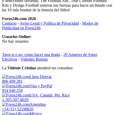
y selecciones favoritas. The Football Atic, True Colours Football
Kits y Design Football unieron sus fuerzas para hacer un listado con
las 10 más bonitas de la historia del fútbol
Foros24h.com 2026
Contacto
-
Aviso Legal y Política de Privacidad
-
Modos de
Publicidad en Foros24h
Usuarios Online:
No hay usuarios
Tarot sí o no: cómo hacer una tirada
-
20 Amarres de Amor
Efectivos
-
Videntes Buenas
La
Vidente Cristina
atenderá tus consultas:
Línea Directa
806 499 281
Visa y PayPal
954 040 256
USA, Canadá, Pto. Rico
1-305-507-8029
Argentina
+54 (11) 52198820
México