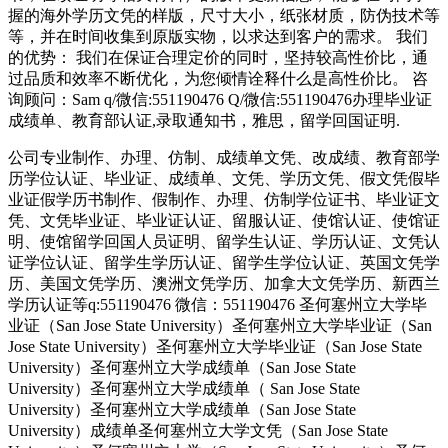
握的海外学历文凭的样版，尺寸大小，纸张材质，防伪技术等
等，并在时间收集到原版实物，以求达到客户的需求。 我们
的优势： 我们在保证合理定价的同时，坚持较高性价比，通
过品质和效率不断优化，为您倾情诠释什么是高性价比。 咨
询顾问：Sam q/微信:551190476 Q/微信:551190476办理毕业证
成绩单、教育部认证,录取通知书，雅思，留学回国证明.
公司专业制作、办理、仿制、成绩单文凭、改成绩、教育部学
历学位认证、毕业证、成绩单、文凭、学历文凭、假文凭假毕
业证假学历书制作、假制作、办理、仿制学位证书、毕业证文
凭、文凭毕业证、毕业证认证、留服认证、使馆认证、使馆证
明、使馆留学回国人员证明、留学生认证、学历认证、文凭认
证学位认证、留学生学历认证、留学生学位认证、英国文凭学
历、美国文凭学历、澳洲文凭学历、加拿大文凭学历、新西兰
学历认证等q:551190476 微信：551190476 圣何塞州立大学毕
业证（San Jose State University）圣何塞州立大学毕业证（San
Jose State University）圣何塞州立大学毕业证（San Jose State
University）圣何塞州立大学成绩单（San Jose State
University）圣何塞州立大学成绩单（ San Jose State
University）圣何塞州立大学成绩单（San Jose State
University）成绩单圣何塞州立大学文凭（San Jose State