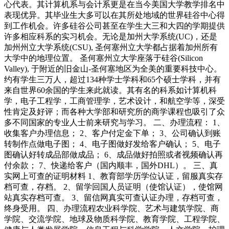
心代表。其计算机系与会计系更是在当今美国大学教学排名中
表现优异。其毕业生大多可以在其所处地域的世界硅谷中心得
到工作机会。许多硅谷公司甚至在学生大三和大四的学期提供
许多相应科系的实习机会。无论是加州大学系统(UC)，还是
加州州立大学系统(CSU), 圣何塞州立大学都占据着加州所有
大学中的地理位置。 圣何塞州立大学座落于硅谷(Silicon
Valley), 于附近的旧金山-圣何塞地区为全美的重要科技中心。
约有学生三万人，超过134种学士学科和65个硕士学科，并有
来自世界60余国的学生来此就读。其有名的科系如计算机科
学，电子工程学，工商管理学，艺术设计，和航空学等，深受
性肯定及好评；而各种大学部和研究所的商学课程也吸引了众
多不同国家的专业人士前来研究与学习。 二、办理流程： 1、
收集客户办理信息； 2、客户付定金下单； 3、公司确认到账
转制作点做电子图； 4、电子图做好发给客户确认； 5、电子
图确认好转成品部做成品； 6、成品做好拍照或者视频确认再
付余款； 7、快递给客户（国内顺丰，国外DHL）。 三、真
实网上可查的证明材料 1、教育部学历学位认证，留服真实存
档可查，存档。 2、留学回国人员证明（使馆认证），使馆网
站真实存档可查。 3、留信网真实可查认证办理，存档可查，
终身受用。 四、办理流程农业科学院、艺术与建筑学院、商
学院、交流学院、地球及物质科学院、教育学院、工程学院、