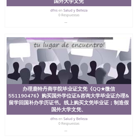
国外大学文凭
年，简称SJSU，是加州历史悠久的大学之一，也是美
西地区的公立大学之一。位于圣何塞市San Jose中
dfns
en
Salud y Belleza
0 Respuestas
心，占地154公顷。它是一所位于加利福尼亚州的著
...
名综合性公立大学，它以极高的就业率，全美名列前
茅的毕业薪资，浓厚的多元化学术氛围，杰出的本科
教育质量，被《福克斯》杂志评选为全美50强公立综
合性大学，每年有来自世界各地的成百上千的海外学
生前往求学。 至今，这是一所在世界上享有学术地
位、声誉、实习机会和影响力的高等教育机构，并获
誉为美国本科教育质量的核心代表。其计算机系与会
计系更是在当今美国大学教学排名中表现优异。其毕
业生大多可以在其所处地域的世界硅谷中心得到工作
机会。许多硅谷公司甚至在学生大三和大四的学期提
供许多相应科系的实习机会。无论是加州大学系统
(UC)，还是加州州立大学系统(CSU), 圣何塞州立大学
办理鹿特丹商学院毕业证文凭《QQ★微信
都占据着加州所有大学中的地理位置。 圣何塞州立大
551190476》购买国外学位证&咨询大学毕业证办理&
学座落于硅谷(Silicon Valley), 于附近的旧金山-圣何塞
留学回国补办学历证书。线上购买文凭毕业证；制造假
地区为全美的重要科技中心。约有学生三万人，超过
国外大学文凭、
134种学士学科和65个硕士学科，并有来自世界60余
国的学生来此就读。其有名的科系如计算机科学，电
dfns
en
Salud y Belleza
子工程学，工商管理学，艺术设计，和航空学等，深
0 Respuestas
受性肯定及好评；而各种大学部和研究所的商学课程
...
也吸引了众多不同国家的专业人士前来研究与学习。