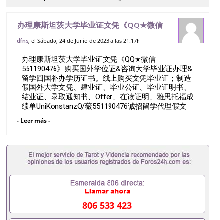
办理康斯坦茨大学毕业证文凭《QQ★微信
551190476》购买国外学位证&咨询大学
, el Sábado, 24 de Junio de 2023 a las 21:17h
dfns
毕业证办理&留学回国补办学历证书。线上
办理康斯坦茨大学毕业证文凭《QQ★微信
购买文凭毕业证；制造假国外大学文凭、
551190476》购买国外学位证&咨询大学毕业证办理&
留学回国补办学历证书。线上购买文凭毕业证；制造
假国外大学文凭、肆业证、毕业公证、毕业证明书、
结业证、录取通知书、Offer、在读证明、雅思托福成
绩单UniKonstanzQ/薇551190476诚招留学代理假文
凭办理毕业证成绩单办理教育部认证办理大使馆认证
- Leer más -
办理留学归国证明办理留信网认证办理留服认证办理
学历认证办理学生卡办理录取通知书办理学位证书办
理美国文凭办理澳洲文凭办理英国文凭办理加拿大文
凭办理德国文凭 一、快速办理材料： 1、毕业证+成
绩单+留学回国人员证明+教育部认证,录取通知书，
雅思。（全套留学回国必备证明材料，给父母及亲朋
好友一份完美交代）； 2、雅思、托福，OFFER，在
读证明，学生卡等留学相关材料（申请学校、转学，
甚至是申请工签都可以用到）。 注：上述材料，随时
806 533 423
都可以安排办理，毕业证成绩单，学校，专业，学
位，毕业时间都可以根据客户要求安排。 国内找工作