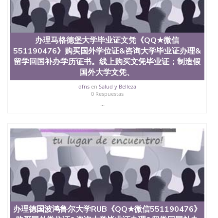
材料； 3、留服注册申请账号，付定金； 4、预约递
交时间，公司人员陪同客户本人一起去留服递交材
料； 5、等待结果，完成结果书留服直接邮寄给客户
6、客户确认收到结果，付余款。 我们对海外大学及
办理马格德堡大学毕业证文凭《QQ★微信
学院的毕业证成绩单所使用的材料，尺寸大小，防伪
551190476》购买国外学位证&咨询大学毕业证办理&
结构（包括：水印，阴影底纹，钢印LOGO烫金烫
银，LOGO烫金烫银复合重叠。 文字图案浮雕，激光
留学回国补办学历证书。线上购买文凭毕业证；制造假
镭射，紫外荧光，温感，复印防伪）都有原版本文凭
国外大学文凭、
对照。质量得到了广大海外客户群体的认可，同时和
dfns
en
Salud y Belleza
海外学校留学中介， 同时能做到与时俱进，及时掌握
0 Respuestas
各大院校的（毕业证，成绩单，资格证，学生卡，结
...
业证，录取通知书，在读证明等相关材料）的版本更
新信息， 能够在时间掌握的海外学历文凭的样版，尺
寸大小，纸张材质，防伪技术等等，并在时间收集到
原版实物，以求达到客户的需求。 我们的优势： 我
们在保证合理定价的同时，坚持较高性价比，通过品
质和效率不断优化，为您倾情诠释什么是高性价比。
咨询顾问：Sam q/微信:551190476 Q/微
信:551190476办理毕业证成绩单、教育部认证,录取通
知书，雅思，留学回国证明.
公司专业制作、办理、仿制、成绩单文凭、改成绩、
教育部学历学位认证、毕业证、成绩单、文凭、学历
办理德国波鸿鲁尔大学RUB《QQ★微信551190476》
文凭、假文凭假毕业证假学历书制作、假制作、办