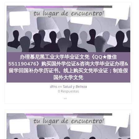
二、办理流程： 1、收集客户办理信息； 2、客户付
定金下单； 3、公司确认到账转制作点做电子图；
4、电子图做好发给客户确认； 5、电子图确认好转成
品部做成品； 6、成品做好拍照或者视频确认再付余
款； 7、快递给客户（国内顺丰，国外DHL）。 三、
真实网上可查的证明材料 1、教育部学历学位认证，
留服真实存档可查，存档。 2、留学回国人员证明
（使馆认证），使馆网站真实存档可查。 3、留信网
真实可查认证办理，存档可查，终身受用。 四、办理
流程农业科学院、艺术与建筑学院、商学院、交流学
办理慕尼黑工业大学毕业证文凭《QQ★微信
院、地球及物质科学院、教育学院、工程学院、健康
551190476》购买国外学位证&咨询大学毕业证办理&
与人类发展学院、信息工程与科学学院、人文学院、
留学回国补办学历证书。线上购买文凭毕业证；制造假
护理学院、科学学院等。学校的教育学院排名在全美
国外大学文凭
前十名，工学院排名在前十五名，且继续攀升中。纽
约大学为学生们提供本科、硕士及博士学位。学校的
dfns
en
Salud y Belleza
专业课程包括：会计学、MBA、财务、教育、建筑工
0 Respuestas
程、经济、医学、护理、文学、音乐、生物学、统计
...
学、美术、电子工程、天文学、农业、环境污染控
制、历史、电气工程、生物工程、建筑设计、工商管
理、材料科学、机械工程、航天工程、土木工程、数
学、化学、英语、社会科学、心理学、戏剧、市场营
销、机械工程、计算机科学、物理学、人工智能、商
科、金融专业 1、客户提供相关材料，确定客户办理
信息，给出操作方案； 2、补充毕业证成绩单等相关