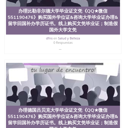
QQ微信551190476办假大学毕业证QQ微信551190476
国外毕业证去哪认证QQ微信551190476找毕业证封皮
办理比勒非尔德大学毕业证文凭《QQ★微信
QQ微信551190476国外毕业证外壳定制QQ微信
551190476》购买国外学位证&咨询大学毕业证办理&
551190476快速代办国外毕业证QQ微信551190476快
速拿到国外文凭QQ微信551190476国外留学文凭认证
留学回国补办学历证书。线上购买文凭毕业证；制造假
QQ微信551190476国外文凭回国认证QQ微信
国外大学文凭
551190476泰国文凭办理QQ微信551190476法国留学
dfns
en
Salud y Belleza
回国证明QQ微信551190476 国外烫金照片QQ微信
0 Respuestas
551190476外国文凭在中国有用吗QQ微信551190476
...
德国留学回国证明QQ微信551190476爱尔兰留学回国
证明QQ微信551190476国外硕士文凭办理QQ微信
551190476 网上买文凭可靠吗QQ微信551190476买国
外文凭质量QQ微信551190476国外本科毕业证怎么办
理QQ微信551190476国外大学文凭真制作QQ微信
551190476办国外文凭可找工作QQ微信551190476国
外大学有毕业证QQ微信551190476办理国外毕业证价
格QQ微信551190476国外编号查询QQ微信551190476
办理国外文凭要交定金吗QQ微信551190476办国外可
查文凭QQ微信551190476网上购买真文凭可信吗QQ
微信551190476学士学位证书查询机构QQ微信
办理德国吕贝克大学毕业证文凭《QQ★微信
551190476 国外资格证书办理QQ微信551190476如何
办理学历认证QQ微信551190476海外文凭认证办理
551190476》购买国外学位证&咨询大学毕业证办理&
QQ微信551190476 圣何塞州立大学（San Jose State
留学回国补办学历证书。线上购买文凭毕业证；制造假
University, 又译为“圣荷西州立大学”）成立于1857