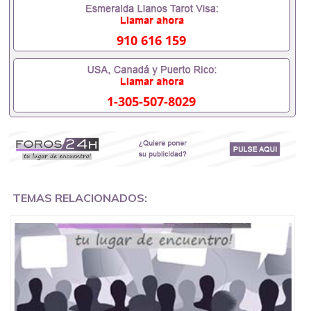
假的毕业证可以用吗551190476假的毕业证成绩单可
以办学历认证吗551190476要定居国外需要办理什么
材料551190476入职事业单位/国企假的毕业证会查吗
910 616 159
551190476入职国企/事业单位需要些什么材料
551190476办理假毕业证在国内能用吗, 挂科拿不到毕
业证怎么办, 毕业证丢了怎么办, 没有正常毕业怎么办
理毕业证,没毕业可以办学历认证吗,您是否因为中途
1-305-507-8029
辍学、挂科而没有正常毕业551190476您是否因为递
交材料不齐而被拒之门外551190476您是否因没正常
毕业而导致回国得不到教育部认证在校挂科了不想读
了,成绩不理想毕不了业怎么办551190476找工作没有
文凭怎么办,怎么办理本科/研究生文凭551190476如
何办理本科/硕士毕业证551190476网上买文凭可靠吗
551190476哪里可以买国外文凭551190476国外本科
毕业证怎么办理551190476国外大学文凭可以打工作
TEMAS RELACIONADOS:
吗551190476怎么办理 外假毕业证551190476哪里可
以制作美国毕业证551190476哪里可以办理澳洲毕业
证551190476留学生在哪里可以买假毕业证
551190476哪里可以办理加拿大毕业证551190476申
请学校办理假的毕业证成绩单可以吗551190476哪里
可以办理水印成绩单551190476哪里可以修改成绩单
GPA分数551190476假毕业证能查出来吗551190476
假文凭网上能查到吗551190476 如何拿到国外毕业证