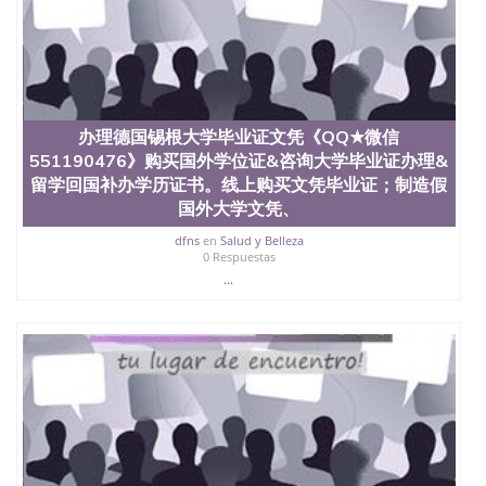
学学历 绩单购买学位证书/澳洲读本科硕士做文凭/购
买澳洲大学毕业证成绩单假文凭学历
offieUniversityofSouthernQueensland 澳洲读书未毕
业找人做文凭学位qq微信551190476澳洲读CQU中央
昆士兰大学学历成绩单购买学位证书/澳洲读本科硕
士做文凭/购买澳洲大学毕业证成绩单假文凭学历办
理康斯坦茨大学毕业证文凭《QQ★微信551190476》
办理德国锡根大学毕业证文凭《QQ★微信
购买国外学位证&咨询大学毕业证办理&留学回国补办
551190476》购买国外学位证&咨询大学毕业证办理&
学历证书。线上购买文凭毕业证；制造假国外大学文
留学回国补办学历证书。线上购买文凭毕业证；制造假
凭、肆业证、毕业公证、毕业证明书、结业证、录取
国外大学文凭、
通知书、Offer、在读证明、雅思托福成绩单
UniKonstanz
dfns
en
Salud y Belleza
0 Respuestas
...